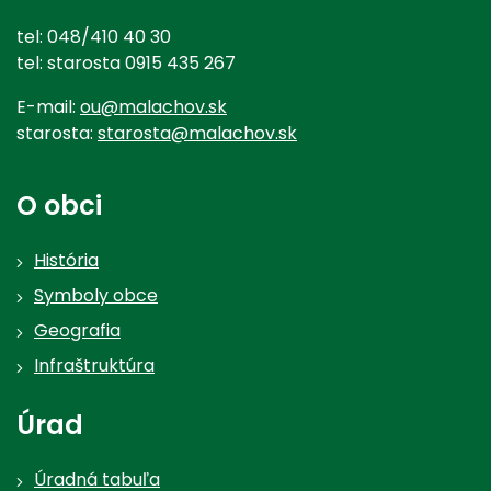
tel: 048/410 40 30
tel: starosta 0915 435 267
E-mail:
ou@malachov.sk
starosta:
starosta@malachov.sk
O obci
História
Symboly obce
Geografia
Infraštruktúra
Úrad
Úradná tabuľa