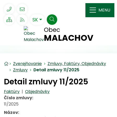
Rovno na obsah
Rovno na menu
048/410 40 30
ou@malachov.sk
MENU
Slovensky
SK
Mapa webu
RSS
Hľadať
Obec
MALACHOV
Úvodná stránka
Zverejňovanie
Zmluvy, Faktúry, Objednávky
Zmluvy
Detail zmluvy 11/2025
Detail zmluvy 11/2025
Faktúry
|
Objednávky
Číslo zmluvy:
11/2025
Názov: