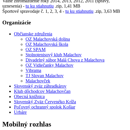
Valné zhromaždenie roky 2014, 2013, 2012, 2011 (správy,
uznesenia) -
tu ku stiahnutiu
.zip, 1,41 MB
Športové spravodaje č. 1, 2, 3, 4 -
tu ku stiahnutiu
.zip, 3,63 MB
Organizácie
Občianske združenia
OZ Malachovská dolina
OZ Malachovská škola
OZ SPAM
Stolnotenisový klub Malachov
Divadelný súbor Malá Chova z Malachova
OZ Vidiečanky Malachov
Vibrama
TJ Slovan Malachov
Malachovček
Slovenský zväz záhradkárov
Klub dôchodcov Malachovčan
Obecná knižnica
Slovenský Zväz Červenéko Kríža
Poľovný ochranný spolok Košiar
Urbáre
Mobilný rozhlas