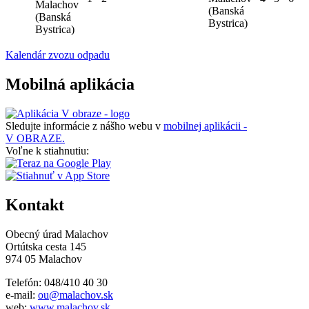
Malachov
(Banská
(Banská
Bystrica)
Bystrica)
Kalendár zvozu odpadu
Mobilná aplikácia
Sledujte informácie z nášho webu v
mobilnej aplikácii -
V OBRAZE.
Voľne k stiahnutiu:
Kontakt
Obecný úrad Malachov
Ortútska cesta 145
974 05 Malachov
Telefón: 048/410 40 30
e-mail:
ou@malachov.sk
web:
www.malachov.sk