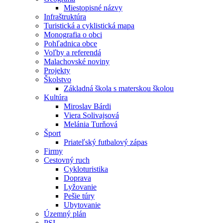
Miestopisné názvy
Infraštruktúra
Turistická a cyklistická mapa
Monografia o obci
Pohľadnica obce
Voľby a referendá
Malachovské noviny
Projekty
Školstvo
Základná škola s materskou školou
Kultúra
Miroslav Bárdi
Viera Solivajsová
Melánia Turňová
Šport
Priateľský futbalový zápas
Firmy
Cestovný ruch
Cykloturistika
Doprava
Lyžovanie
Pešie túry
Ubytovanie
Územný plán
PSI