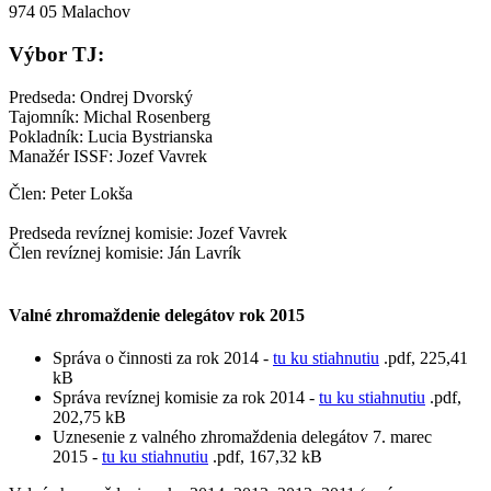
974 05 Malachov
Výbor TJ:
Predseda
:
Ondrej Dvorský
Tajomník: Michal Rosenberg
Pokladník: Lucia Bystrianska
Manažér ISSF: Jozef Vavrek
Člen: Peter Lokša
Predseda revíznej komisie: Jozef Vavrek
Člen revíznej komisie: Ján Lavrík
Valné zhromaždenie delegátov rok 2015
Správa o činnosti za rok 2014 -
tu ku stiahnutiu
.pdf, 225,41
kB
Správa revíznej komisie za rok 2014 -
tu ku stiahnutiu
.pdf,
202,75 kB
Uznesenie z valného zhromaždenia delegátov 7. marec
2015 -
tu ku stiahnutiu
.pdf, 167,32 kB