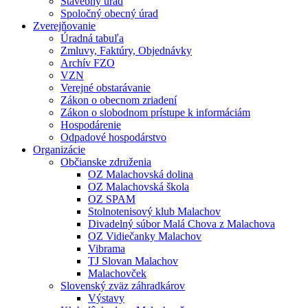
Stavebný úrad
Spoločný obecný úrad
Zverejňovanie
Úradná tabuľa
Zmluvy, Faktúry, Objednávky
Archív FZO
VZN
Verejné obstarávanie
Zákon o obecnom zriadení
Zákon o slobodnom prístupe k informáciám
Hospodárenie
Odpadové hospodárstvo
Organizácie
Občianske združenia
OZ Malachovská dolina
OZ Malachovská škola
OZ SPAM
Stolnotenisový klub Malachov
Divadelný súbor Malá Chova z Malachova
OZ Vidiečanky Malachov
Vibrama
TJ Slovan Malachov
Malachovček
Slovenský zväz záhradkárov
Výstavy