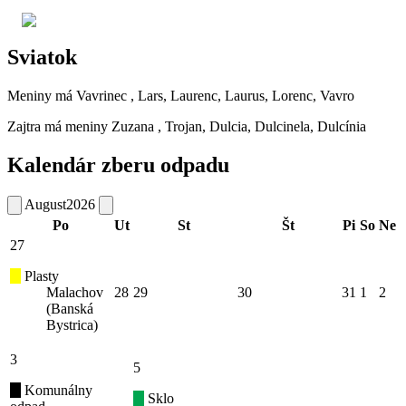
Sviatok
Meniny má
Vavrinec
, Lars, Laurenc, Laurus, Lorenc, Vavro
Zajtra má meniny
Zuzana
, Trojan, Dulcia, Dulcinela, Dulcínia
Kalendár zberu odpadu
August
2026
Po
Ut
St
Št
Pi
So
Ne
27
Plasty
Malachov
28
29
30
31
1
2
(Banská
Bystrica)
3
5
Komunálny
Sklo