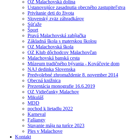
OZ Malachovská dolina
Ustanovujúce zasadnutia obecného zastupiteľstva
Privítanie deti do života
Slovenský zväz záhradkárov
Súťaže
Šport
Pravá Malachovská zabíjačka
Základná škola s materskou školou
OZ Malachovská škola
OZ Klub dôchodcov Malachovčan
Malachovská banská cesta
Múzeum tradičného bývania - Kováčovie dom
NAJ dedinka Slovenska
Predvolebné zhromaždenie 8. november 2014
Obecná knižnica
Prezentácia monografie 16.6.2019
OZ Vidiečanky Malachov
Mikuláš
MDD
pochod k lietadlu 2022
Karneval
Fašiangy
Stavanie mája na turíce 2023
Ples v Malachove
Kontakt