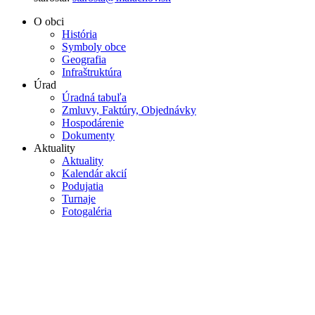
O obci
História
Symboly obce
Geografia
Infraštruktúra
Úrad
Úradná tabuľa
Zmluvy, Faktúry, Objednávky
Hospodárenie
Dokumenty
Aktuality
Aktuality
Kalendár akcií
Podujatia
Turnaje
Fotogaléria