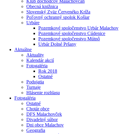
Klub dôchodcov Malachovčan
Obecná knižnica
Slovenský Zväz Červenéko Kríža
Poľovný ochranný spolok Košiar
Urbáre
Pozemkové spoločenstvo Urbár Malachov
Pozemkové spoločenstvo Cúdenice
Pozemkové spoločenstvo Mútnô
Urbár Dolné Pršany
Aktuálne
Aktuality
Kalendár akcií
Fotogaléria
Rok 2018
Ostatné
Podujatia
Turnaje
Hlásenie rozhlasu
Fotogaléria
Ostatné
Chotár obce
DFS Malachovček
Divadelný súbor
Dni obce Malachov
Geografia