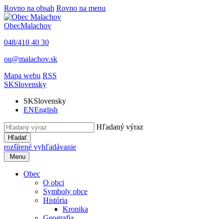
Rovno na obsah
Rovno na menu
Obec
Malachov
048/410 40 30
ou@malachov.sk
Mapa webu
RSS
SK
Slovensky
SK
Slovensky
EN
English
Hľadaný výraz
Hľadať
rozšírené vyhľadávanie
Menu
Obec
O obci
Symboly obce
História
Kronika
Geografia