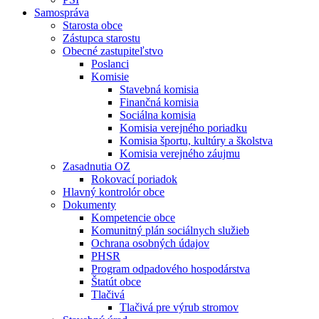
Samospráva
Starosta obce
Zástupca starostu
Obecné zastupiteľstvo
Poslanci
Komisie
Stavebná komisia
Finančná komisia
Sociálna komisia
Komisia verejného poriadku
Komisia športu, kultúry a školstva
Komisia verejného záujmu
Zasadnutia OZ
Rokovací poriadok
Hlavný kontrolór obce
Dokumenty
Kompetencie obce
Komunitný plán sociálnych služieb
Ochrana osobných údajov
PHSR
Program odpadového hospodárstva
Štatút obce
Tlačivá
Tlačivá pre výrub stromov