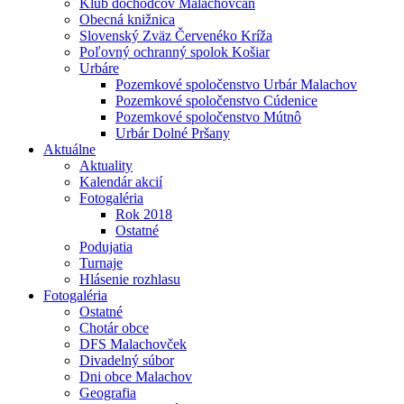
Klub dôchodcov Malachovčan
Obecná knižnica
Slovenský Zväz Červenéko Kríža
Poľovný ochranný spolok Košiar
Urbáre
Pozemkové spoločenstvo Urbár Malachov
Pozemkové spoločenstvo Cúdenice
Pozemkové spoločenstvo Mútnô
Urbár Dolné Pršany
Aktuálne
Aktuality
Kalendár akcií
Fotogaléria
Rok 2018
Ostatné
Podujatia
Turnaje
Hlásenie rozhlasu
Fotogaléria
Ostatné
Chotár obce
DFS Malachovček
Divadelný súbor
Dni obce Malachov
Geografia