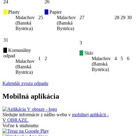
24
26
Plasty
Papier
Malachov
25
Malachov
27
28
29
30
(Banská
(Banská
Bystrica)
Bystrica)
31
3
Komunálny
Sklo
odpad
1
2
Malachov
4
5
6
Malachov
(Banská
(Banská
Bystrica)
Bystrica)
Kalendár zvozu odpadu
Mobilná aplikácia
Sledujte informácie z nášho webu v
mobilnej aplikácii -
V OBRAZE.
Voľne k stiahnutiu: