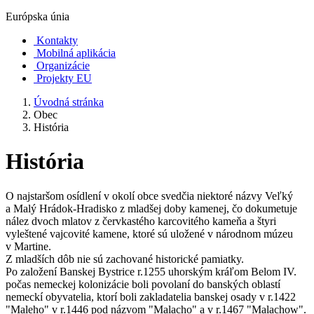
Európska únia
Kontakty
Mobilná aplikácia
Organizácie
Projekty EU
Úvodná stránka
Obec
História
História
O najstaršom osídlení v okolí obce svedčia niektoré názvy Veľký
a Malý Hrádok-Hradisko z mladšej doby kamenej, čo dokumetuje
nález dvoch mlatov z červkastého karcovitého kameňa a štyri
vyleštené vajcovité kamene, ktoré sú uložené v národnom múzeu
v Martine.
Z mladších dôb nie sú zachované historické pamiatky.
Po založení Banskej Bystrice r.1255 uhorským kráľom Belom IV.
počas nemeckej kolonizácie boli povolaní do banských oblastí
nemeckí obyvatelia, ktorí boli zakladatelia banskej osady v r.1422
"Maleho" v r.1446 pod názvom "Malacho" a v r.1467 "Malachow".