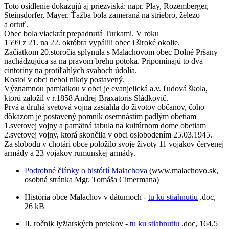
Toto osídlenie dokazujú aj priezviská: napr. Play, Rozemberger,
Steinsdorfer, Mayer. Ťažba bola zameraná na striebro, železo
a ortuť.
Obec bola viackrát prepadnutá Turkami. V roku
1599 z 21. na 22. októbra vypálili obec i široké okolie.
Začiatkom 20.storočia splynula s Malachovom obec Dolné Pršany
nachádzujúca sa na pravom brehu potoka. Pripomínajú to dva
cintoríny na protiľahlých svahoch údolia.
Kostol v obci nebol nikdy postavený.
Významnou pamiatkou v obci je evanjelická a.v. ľudová škola,
ktorú založil v r.1858 Andrej Braxatoris Sládkovič.
Prvá a druhá svetová vojna zasiahla do životov občanov, čoho
dôkazom je postavený pomník osemnástim padlým obetiam
1.svetovej vojny a pamätná tabula na kultúrnom dome obetiam
2.svetovej vojny, ktorá skončila v obci oslobodením 25.03.1945.
Za slobodu v chotári obce položilo svoje životy 11 vojakov červenej
armády a 23 vojakov rumunskej armády.
Podrobné články o histórií Malachova
(
www.malachovo.sk
,
osobná stránka Mgr. Tomáša Cimermana)
História obce Malachov v dátumoch -
tu ku stiahnutiu
.doc,
26 kB
II. ročnik lyžiarských pretekov -
tu ku stiahnutiu
.doc, 164,5