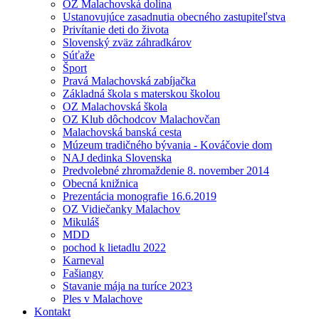
OZ Malachovská dolina
Ustanovujúce zasadnutia obecného zastupiteľstva
Privítanie deti do života
Slovenský zväz záhradkárov
Súťaže
Šport
Pravá Malachovská zabíjačka
Základná škola s materskou školou
OZ Malachovská škola
OZ Klub dôchodcov Malachovčan
Malachovská banská cesta
Múzeum tradičného bývania - Kováčovie dom
NAJ dedinka Slovenska
Predvolebné zhromaždenie 8. november 2014
Obecná knižnica
Prezentácia monografie 16.6.2019
OZ Vidiečanky Malachov
Mikuláš
MDD
pochod k lietadlu 2022
Karneval
Fašiangy
Stavanie mája na turíce 2023
Ples v Malachove
Kontakt