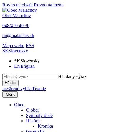
Rovno na obsah
Rovno na menu
Obec
Malachov
048/410 40 30
ou@malachov.sk
Mapa webu
RSS
SK
Slovensky
SK
Slovensky
EN
English
Hľadaný výraz
Hľadať
rozšírené vyhľadávanie
Menu
Obec
O obci
Symboly obce
História
Kronika
Geografia