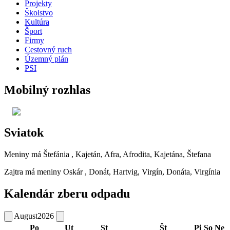
Projekty
Školstvo
Kultúra
Šport
Firmy
Cestovný ruch
Územný plán
PSI
Mobilný rozhlas
Sviatok
Meniny má
Štefánia
, Kajetán, Afra, Afrodita, Kajetána, Štefana
Zajtra má meniny
Oskár
, Donát, Hartvig, Virgín, Donáta, Virgínia
Kalendár zberu odpadu
August
2026
Po
Ut
St
Št
Pi
So
Ne