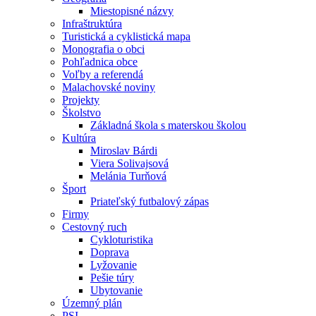
Miestopisné názvy
Infraštruktúra
Turistická a cyklistická mapa
Monografia o obci
Pohľadnica obce
Voľby a referendá
Malachovské noviny
Projekty
Školstvo
Základná škola s materskou školou
Kultúra
Miroslav Bárdi
Viera Solivajsová
Melánia Turňová
Šport
Priateľský futbalový zápas
Firmy
Cestovný ruch
Cykloturistika
Doprava
Lyžovanie
Pešie túry
Ubytovanie
Územný plán
PSI