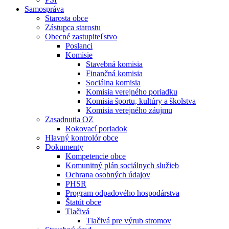
Samospráva
Starosta obce
Zástupca starostu
Obecné zastupiteľstvo
Poslanci
Komisie
Stavebná komisia
Finančná komisia
Sociálna komisia
Komisia verejného poriadku
Komisia športu, kultúry a školstva
Komisia verejného záujmu
Zasadnutia OZ
Rokovací poriadok
Hlavný kontrolór obce
Dokumenty
Kompetencie obce
Komunitný plán sociálnych služieb
Ochrana osobných údajov
PHSR
Program odpadového hospodárstva
Štatút obce
Tlačivá
Tlačivá pre výrub stromov