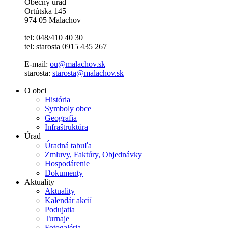
Obecný úrad
Ortútska 145
974 05 Malachov
tel: 048/410 40 30
tel: starosta 0915 435 267
E-mail:
ou@malachov.sk
starosta:
starosta@malachov.sk
O obci
História
Symboly obce
Geografia
Infraštruktúra
Úrad
Úradná tabuľa
Zmluvy, Faktúry, Objednávky
Hospodárenie
Dokumenty
Aktuality
Aktuality
Kalendár akcií
Podujatia
Turnaje
Fotogaléria