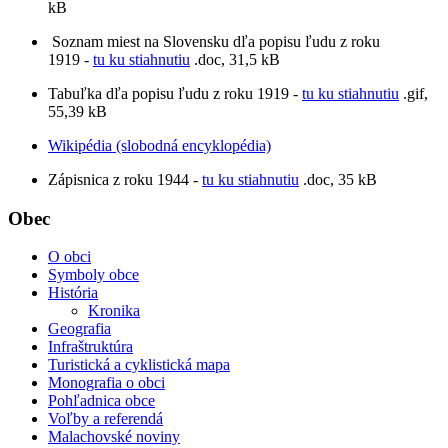
kB
Soznam miest na Slovensku dľa popisu ľudu z roku
1919 -
tu ku stiahnutiu
.doc, 31,5 kB
Tabuľka dľa popisu ľudu z roku 1919 -
tu ku stiahnutiu
.gif,
55,39 kB
Wikipédia (slobodná encyklopédia)
Zápisnica z roku 1944 -
tu ku stiahnutiu
.doc, 35 kB
Obec
O obci
Symboly obce
História
Kronika
Geografia
Infraštruktúra
Turistická a cyklistická mapa
Monografia o obci
Pohľadnica obce
Voľby a referendá
Malachovské noviny