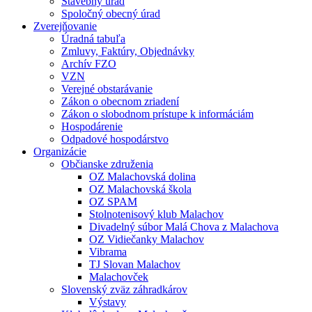
Stavebný úrad
Spoločný obecný úrad
Zverejňovanie
Úradná tabuľa
Zmluvy, Faktúry, Objednávky
Archív FZO
VZN
Verejné obstarávanie
Zákon o obecnom zriadení
Zákon o slobodnom prístupe k informáciám
Hospodárenie
Odpadové hospodárstvo
Organizácie
Občianske združenia
OZ Malachovská dolina
OZ Malachovská škola
OZ SPAM
Stolnotenisový klub Malachov
Divadelný súbor Malá Chova z Malachova
OZ Vidiečanky Malachov
Vibrama
TJ Slovan Malachov
Malachovček
Slovenský zväz záhradkárov
Výstavy