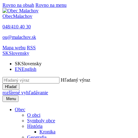
Rovno na obsah
Rovno na menu
Obec
Malachov
048/410 40 30
ou@malachov.sk
Mapa webu
RSS
SK
Slovensky
SK
Slovensky
EN
English
Hľadaný výraz
Hľadať
rozšírené vyhľadávanie
Menu
Obec
O obci
Symboly obce
História
Kronika
Geografia