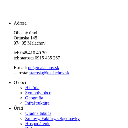
Adresa
Obecný úrad
Ortútska 145
974 05 Malachov
tel: 048/410 40 30
tel: starosta 0915 435 267
E-mail:
ou@malachov.sk
starosta:
starosta@malachov.sk
O obci
História
Symboly obce
Geografia
Infraštruktúra
Úrad
Úradná tabuľa
Zmluvy, Faktúry, Objednávky
Hospodárenie