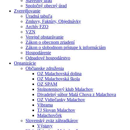
Stavebný úrad
Spoločný obecný úrad
Zverejňovanie
Úradná tabuľa
Zmluvy, Faktúry, Objednávky
Archív FZO
VZN
Verejné obstarávanie
Zákon o obecnom zriadení
Zákon o slobodnom prístupe k informáciám
Hospodárenie
Odpadové hospodárstvo
Organizácie
Občianske združenia
OZ Malachovská dolina
OZ Malachovská škola
OZ SPAM
Stolnotenisový klub Malachov
Divadelný súbor Malá Chova z Malachova
OZ Vidiečanky Malachov
Vibrama
TJ Slovan Malachov
Malachovček
Slovenský zväz záhradkárov
Výstavy