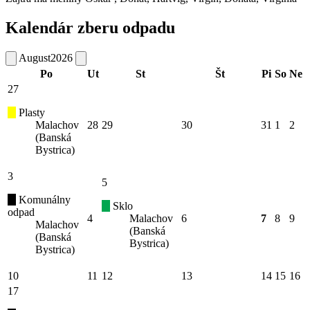
Kalendár zberu odpadu
August
2026
Po
Ut
St
Št
Pi
So
Ne
27
Plasty
Malachov
28
29
30
31
1
2
(Banská
Bystrica)
3
5
Komunálny
Sklo
odpad
4
Malachov
6
7
8
9
Malachov
(Banská
(Banská
Bystrica)
Bystrica)
10
11
12
13
14
15
16
17