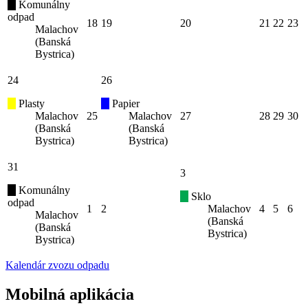
Komunálny
odpad
18
19
20
21
22
23
Malachov
(Banská
Bystrica)
24
26
Plasty
Papier
Malachov
25
Malachov
27
28
29
30
(Banská
(Banská
Bystrica)
Bystrica)
31
3
Komunálny
Sklo
odpad
1
2
Malachov
4
5
6
Malachov
(Banská
(Banská
Bystrica)
Bystrica)
Kalendár zvozu odpadu
Mobilná aplikácia