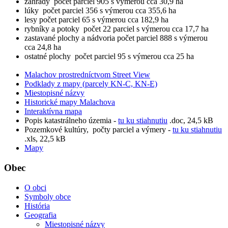
záhrady počet parciel 905 s výmerou cca 30,9 ha
lúky počet parciel 356 s výmerou cca 355,6 ha
lesy počet parciel 65 s výmerou cca 182,9 ha
rybníky a potoky počet 22 parciel s výmerou cca 17,7 ha
zastavané plochy a nádvoria počet parciel 888 s výmerou
cca 24,8 ha
ostatné plochy počet parciel 95 s výmerou cca 25 ha
Malachov prostredníctvom Street View
Podklady z mapy (parcely KN-C, KN-E)
Miestopisné názvy
Historické mapy Malachova
Interaktívna mapa
Popis katastrálneho územia -
tu ku stiahnutiu
.doc, 24,5 kB
Pozemkové kultúry, počty parciel a výmery -
tu ku stiahnutiu
.xls, 22,5 kB
Mapy
Obec
O obci
Symboly obce
História
Geografia
Miestopisné názvy