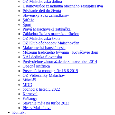
OZ Malachovská dolina
Ustanovujúce zasadnutia obecného zastupiteľstva
Privítanie deti do života
Slovenský zväz záhradkárov
Súťaže
Šport
Pravá Malachovská zabíjačka
Základná škola s materskou školou
OZ Malachovská škola
OZ Klub dôchodcov Malachovčan
Malachovská banská cesta
Múzeum tradičného bývania - Kováčovie dom
NAJ dedinka Slovenska
Predvolebné zhromaždenie 8. november 2014
Obecná knižnica
Prezentácia monografie 16.6.2019
OZ Vidiečanky Malachov
Mikuláš
MDD
pochod k lietadlu 2022
Karneval
Fašiangy
Stavanie mája na turíce 2023
Ples v Malachove
Kontakt