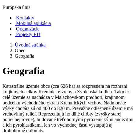
Európska únia
Kontakty
Mobilná aplikácia
Organizácie
Projekty EU
Úvodná stránka
Obec
Geografia
Geografia
Katastrálne územie obce (cca 626 ha) sa rozprestiera na rozhraní
krajinných celkov Kremnické vrchy a Zvolenská kotlina. Takmer
celé územie sa nachádza v Malachovskom predhorí, krajinnom
podcelku východného okraja Kremnických vrchov. Nadmorské
výšky chotára sú od 400 do 820 m. Prevažne odlesnené územie má
vrchovinný reliéf. Reprezentujú ho dlhé chrbty (zvyšky starej
poriečnej rovne), budované treťohornými pyroxenickými andezitmi
a ich pyroklastikami, len vo východnej časti vystupujú aj
druhohorné dolomity.