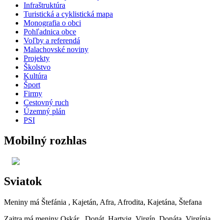
Infraštruktúra
Turistická a cyklistická mapa
Monografia o obci
Pohľadnica obce
Voľby a referendá
Malachovské noviny
Projekty
Školstvo
Kultúra
Šport
Firmy
Cestovný ruch
Územný plán
PSI
Mobilný rozhlas
Sviatok
Meniny má
Štefánia
, Kajetán, Afra, Afrodita, Kajetána, Štefana
Zajtra má meniny
Oskár
, Donát, Hartvig, Virgín, Donáta, Virgínia