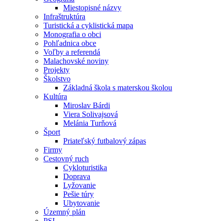
Miestopisné názvy
Infraštruktúra
Turistická a cyklistická mapa
Monografia o obci
Pohľadnica obce
Voľby a referendá
Malachovské noviny
Projekty
Školstvo
Základná škola s materskou školou
Kultúra
Miroslav Bárdi
Viera Solivajsová
Melánia Turňová
Šport
Priateľský futbalový zápas
Firmy
Cestovný ruch
Cykloturistika
Doprava
Lyžovanie
Pešie túry
Ubytovanie
Územný plán
PSI