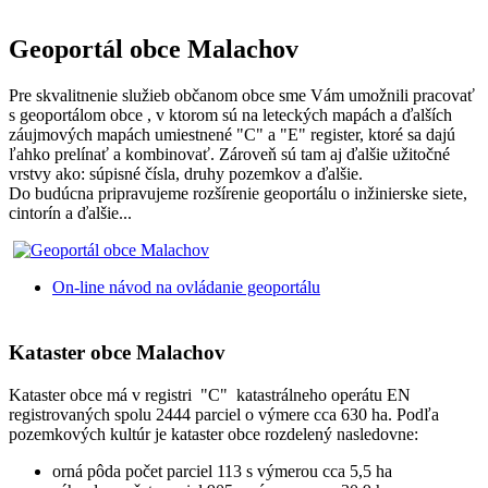
Geoportál obce Malachov
Pre skvalitnenie služieb občanom obce sme Vám umožnili pracovať
s geoportálom obce , v ktorom sú na leteckých mapách a ďalších
záujmových mapách umiestnené "C" a "E" register, ktoré sa dajú
ľahko prelínať a kombinovať. Zároveň sú tam aj ďalšie užitočné
vrstvy ako: súpisné čísla, druhy pozemkov a ďalšie.
Do budúcna pripravujeme rozšírenie geoportálu o inžinierske siete,
cintorín a ďalšie...
On-line návod na ovládanie geoportálu
Kataster obce Malachov
Kataster obce má v registri "C" katastrálneho operátu EN
registrovaných spolu 2444 parciel o výmere cca 630 ha. Podľa
pozemkových kultúr je kataster obce rozdelený nasledovne:
orná pôda počet parciel 113 s výmerou cca 5,5 ha