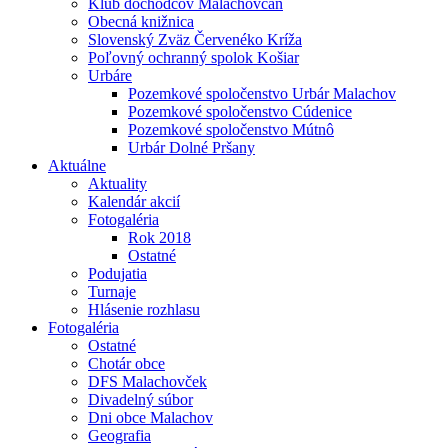
Klub dôchodcov Malachovčan
Obecná knižnica
Slovenský Zväz Červenéko Kríža
Poľovný ochranný spolok Košiar
Urbáre
Pozemkové spoločenstvo Urbár Malachov
Pozemkové spoločenstvo Cúdenice
Pozemkové spoločenstvo Mútnô
Urbár Dolné Pršany
Aktuálne
Aktuality
Kalendár akcií
Fotogaléria
Rok 2018
Ostatné
Podujatia
Turnaje
Hlásenie rozhlasu
Fotogaléria
Ostatné
Chotár obce
DFS Malachovček
Divadelný súbor
Dni obce Malachov
Geografia