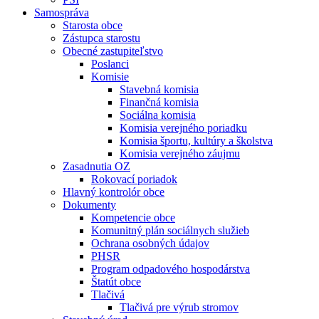
Samospráva
Starosta obce
Zástupca starostu
Obecné zastupiteľstvo
Poslanci
Komisie
Stavebná komisia
Finančná komisia
Sociálna komisia
Komisia verejného poriadku
Komisia športu, kultúry a školstva
Komisia verejného záujmu
Zasadnutia OZ
Rokovací poriadok
Hlavný kontrolór obce
Dokumenty
Kompetencie obce
Komunitný plán sociálnych služieb
Ochrana osobných údajov
PHSR
Program odpadového hospodárstva
Štatút obce
Tlačivá
Tlačivá pre výrub stromov