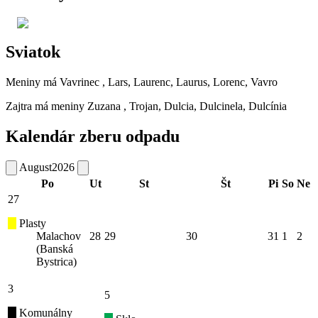
Sviatok
Meniny má
Vavrinec
, Lars, Laurenc, Laurus, Lorenc, Vavro
Zajtra má meniny
Zuzana
, Trojan, Dulcia, Dulcinela, Dulcínia
Kalendár zberu odpadu
August
2026
Po
Ut
St
Št
Pi
So
Ne
27
Plasty
Malachov
28
29
30
31
1
2
(Banská
Bystrica)
3
5
Komunálny