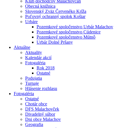
Klub dôchodcov Malachovčan
Obecná knižnica
Slovenský Zväz Červenéko Kríža
Poľovný ochranný spolok Košiar
Urbáre
Pozemkové spoločenstvo Urbár Malachov
Pozemkové spoločenstvo Cúdenice
Pozemkové spoločenstvo Mútnô
Urbár Dolné Pršany
Aktuálne
Aktuality
Kalendár akcií
Fotogaléria
Rok 2018
Ostatné
Podujatia
Turnaje
Hlásenie rozhlasu
Fotogaléria
Ostatné
Chotár obce
DFS Malachovček
Divadelný súbor
Dni obce Malachov
Geografia