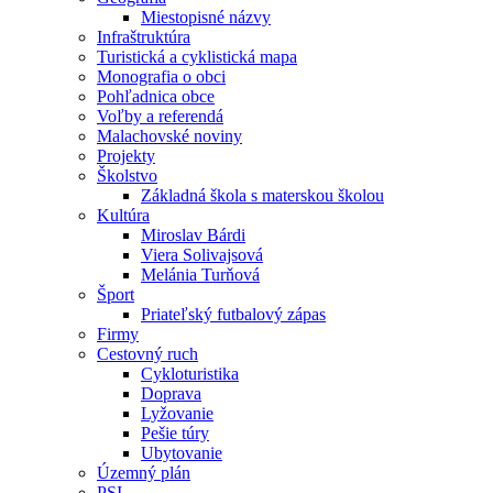
Miestopisné názvy
Infraštruktúra
Turistická a cyklistická mapa
Monografia o obci
Pohľadnica obce
Voľby a referendá
Malachovské noviny
Projekty
Školstvo
Základná škola s materskou školou
Kultúra
Miroslav Bárdi
Viera Solivajsová
Melánia Turňová
Šport
Priateľský futbalový zápas
Firmy
Cestovný ruch
Cykloturistika
Doprava
Lyžovanie
Pešie túry
Ubytovanie
Územný plán
PSI