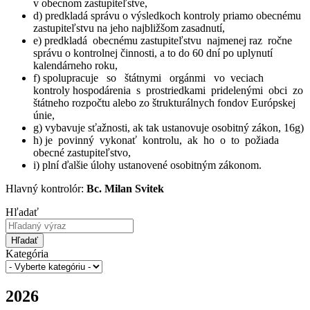
v obecnom zastupiteľstve,
d) predkladá správu o výsledkoch kontroly priamo obecnému
zastupiteľstvu na jeho najbližšom zasadnutí,
e) predkladá obecnému zastupiteľstvu najmenej raz ročne
správu o kontrolnej činnosti, a to do 60 dní po uplynutí
kalendárneho roku,
f) spolupracuje so štátnymi orgánmi vo veciach
kontroly hospodárenia s prostriedkami pridelenými obci zo
štátneho rozpočtu alebo zo štrukturálnych fondov Európskej
únie,
g) vybavuje sťažnosti, ak tak ustanovuje osobitný zákon, 16g)
h) je povinný vykonať kontrolu, ak ho o to požiada
obecné zastupiteľstvo,
i) plní ďalšie úlohy ustanovené osobitným zákonom.
Hlavný kontrolór:
Bc. Milan Svitek
Hľadať
Hľadať
Kategória
2026