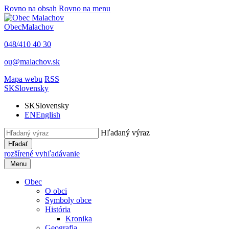
Rovno na obsah
Rovno na menu
Obec
Malachov
048/410 40 30
ou@malachov.sk
Mapa webu
RSS
SK
Slovensky
SK
Slovensky
EN
English
Hľadaný výraz
Hľadať
rozšírené vyhľadávanie
Menu
Obec
O obci
Symboly obce
História
Kronika
Geografia