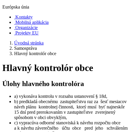
Európska únia
Kontakty
Mobilná aplikácia
Organizácie
Projekty EU
Úvodná stránka
Samospráva
Hlavný kontrolór obce
Hlavný kontrolór obce
Úlohy hlavného kontrolóra
a) vykonáva kontrolu v rozsahu ustanovení § 18d,
b) predkladá obecnému zastupiteľstvu raz za šesť mesiacov
návrh plánu kontrolnej činnosti, ktorý musí byť najneskôr
15 dní pred prerokovaním v zastupiteľstve zverejnený
spôsobom v obci obvyklým,
c) vypracúva odborné stanoviská k návrhu rozpočtu obce
a k návrhu záverečného účtu obce pred jeho schválením