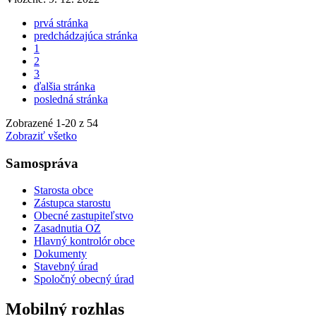
prvá stránka
predchádzajúca stránka
1
2
3
ďalšia stránka
posledná stránka
Zobrazené
1
-
20
z 54
Zobraziť všetko
Samospráva
Starosta obce
Zástupca starostu
Obecné zastupiteľstvo
Zasadnutia OZ
Hlavný kontrolór obce
Dokumenty
Stavebný úrad
Spoločný obecný úrad
Mobilný rozhlas