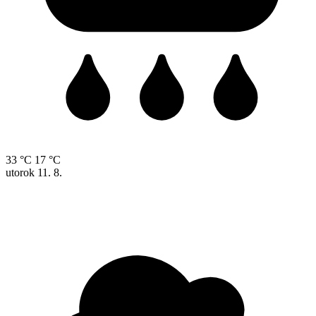
33 °C
17 °C
utorok
11. 8.