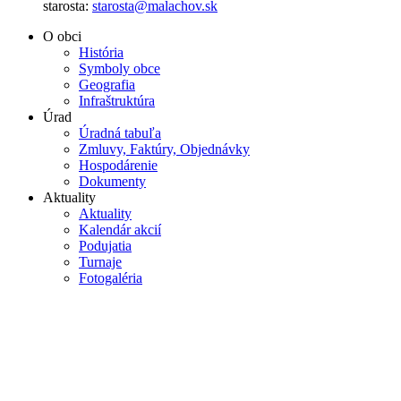
starosta:
starosta@malachov.sk
O obci
História
Symboly obce
Geografia
Infraštruktúra
Úrad
Úradná tabuľa
Zmluvy, Faktúry, Objednávky
Hospodárenie
Dokumenty
Aktuality
Aktuality
Kalendár akcií
Podujatia
Turnaje
Fotogaléria