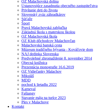
OZ Malachovská dolina
Ustanovujúce zasadnutia obecného zastupiteľstva
Privítanie deti do života
Slovenský zväz záhradkárov
Súťaže
Šport
Pravá Malachovská zabíjačka
Základná škola s materskou školou
OZ Malachovská škola
OZ Klub dôchodcov Malachovčan
Malachovská banská cesta
Múzeum tradičného bývania - Kováčovie dom
NAJ dedinka Slovenska
Predvolebné zhromaždenie 8. november 2014
Obecná knižnica
Prezentácia monografie 16.6.2019
OZ Vidiečanky Malachov
Mikuláš
MDD
pochod k lietadlu 2022
Karneval
Fašiangy
Stavanie mája na turíce 2023
Ples v Malachove
Kontakt