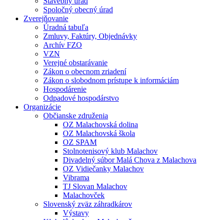
Stavebný úrad
Spoločný obecný úrad
Zverejňovanie
Úradná tabuľa
Zmluvy, Faktúry, Objednávky
Archív FZO
VZN
Verejné obstarávanie
Zákon o obecnom zriadení
Zákon o slobodnom prístupe k informáciám
Hospodárenie
Odpadové hospodárstvo
Organizácie
Občianske združenia
OZ Malachovská dolina
OZ Malachovská škola
OZ SPAM
Stolnotenisový klub Malachov
Divadelný súbor Malá Chova z Malachova
OZ Vidiečanky Malachov
Vibrama
TJ Slovan Malachov
Malachovček
Slovenský zväz záhradkárov
Výstavy