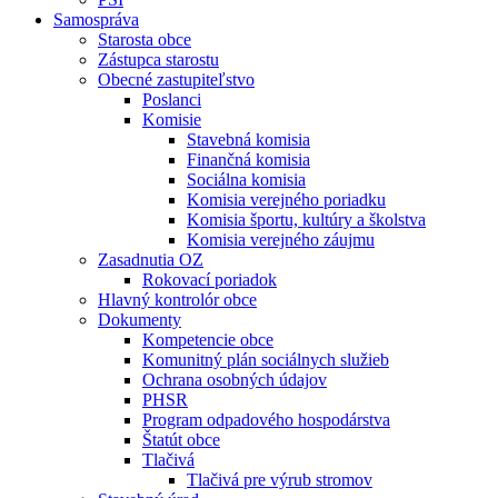
Samospráva
Starosta obce
Zástupca starostu
Obecné zastupiteľstvo
Poslanci
Komisie
Stavebná komisia
Finančná komisia
Sociálna komisia
Komisia verejného poriadku
Komisia športu, kultúry a školstva
Komisia verejného záujmu
Zasadnutia OZ
Rokovací poriadok
Hlavný kontrolór obce
Dokumenty
Kompetencie obce
Komunitný plán sociálnych služieb
Ochrana osobných údajov
PHSR
Program odpadového hospodárstva
Štatút obce
Tlačivá
Tlačivá pre výrub stromov