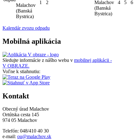
1
2
Malachov
4
5
6
Malachov
(Banská
(Banská
Bystrica)
Bystrica)
Kalendár zvozu odpadu
Mobilná aplikácia
Sledujte informácie z nášho webu v
mobilnej aplikácii -
V OBRAZE.
Voľne k stiahnutiu:
Kontakt
Obecný úrad Malachov
Ortútska cesta 145
974 05 Malachov
Telefón: 048/410 40 30
e-mail:
ou@malachov.sk