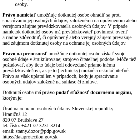
osoby.
Právo namietať
umožňuje dotknutej osobe ohradiť sa proti
spracúvaniu jej osobných údajov, založenému na oprávnenom alebo
verejnom záujme prevádzkovateľa osobných údajov. V prípade
námietok dotknutej osoby má prevádzkovateľ povinnosť overiť
a riadne zdôvodniť, či oprávnený alebo verejný záujem prevažuje
nad záujmom dotknutej osoby na ochrane jej osobných údajov.
Právo na prenosnosť
umožňuje dotknutej osobe získať svoje
osobné údaje v štruktúrovanej strojovo čitateľnej podobe. Môže tiež
požadovať, aby tieto údaje boli odovzdané priamo inému
prevádzkovateľovi, ak je to (technicky) možné a uskutočniteľné.
Právo sa však uplatní len v prípadoch, kedy je spracúvanie
osobných údajov založené na súhlase či zmluve.
Dotknutá osoba má
právo podať sťažnosť dozornému orgánu
,
ktorým je:
Úrad na ochranu osobných údajov Slovenskej republiky
Hraničná 12
820 07 Bratislava 27
tel. číslo: +421 /2/ 3231 3214
email: statny.dozor@pdp.gov.sk
https://dataprotection.gov.sk