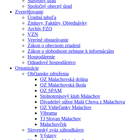
Stavebný úrad
Spoločný obecný úrad
Zverejňovanie
Úradná tabuľa
Zmluvy, Faktúry, Objednávky
Archív FZO
VZN
Verejné obstarávanie
Zákon o obecnom zriadení
Zákon o slobodnom prístupe k informáciám
Hospodárenie
Odpadové hospodárstvo
Organizácie
Občianske združenia
OZ Malachovská dolina
OZ Malachovská škola
OZ SPAM
Stolnotenisový klub Malachov
Divadelný súbor Malá Chova z Malachova
OZ Vidiečanky Malachov
Vibrama
TJ Slovan Malachov
Malachovček
Slovenský zväz záhradkárov
Výstavy