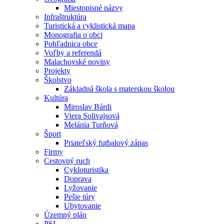
Miestopisné názvy
Infraštruktúra
Turistická a cyklistická mapa
Monografia o obci
Pohľadnica obce
Voľby a referendá
Malachovské noviny
Projekty
Školstvo
Základná škola s materskou školou
Kultúra
Miroslav Bárdi
Viera Solivajsová
Melánia Turňová
Šport
Priateľský futbalový zápas
Firmy
Cestovný ruch
Cykloturistika
Doprava
Lyžovanie
Pešie túry
Ubytovanie
Územný plán
PSI