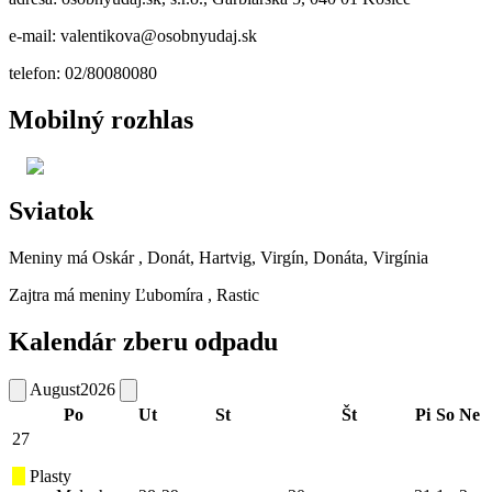
e-mail: valentikova@osobnyudaj.sk
telefon: 02/80080080
Mobilný rozhlas
Sviatok
Meniny má
Oskár
, Donát, Hartvig, Virgín, Donáta, Virgínia
Zajtra má meniny
Ľubomíra
, Rastic
Kalendár zberu odpadu
August
2026
Po
Ut
St
Št
Pi
So
Ne
27
Plasty