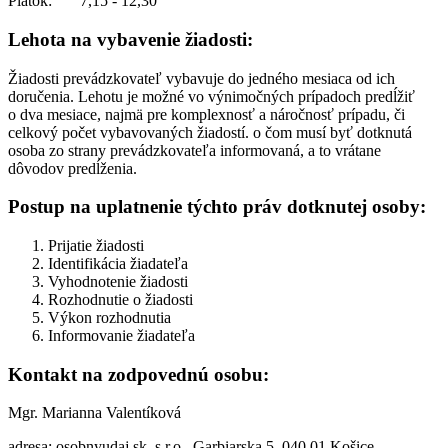
Piatok: 7,15 - 12,30
Lehota na vybavenie žiadosti:
Žiadosti prevádzkovateľ vybavuje do jedného mesiaca od ich
doručenia. Lehotu je možné vo výnimočných prípadoch predĺžiť
o dva mesiace, najmä pre komplexnosť a náročnosť prípadu, či
celkový počet vybavovaných žiadostí. o čom musí byť dotknutá
osoba zo strany prevádzkovateľa informovaná, a to vrátane
dôvodov predĺženia.
Postup na uplatnenie týchto práv dotknutej osoby:
Prijatie žiadosti
Identifikácia žiadateľa
Vyhodnotenie žiadosti
Rozhodnutie o žiadosti
Výkon rozhodnutia
Informovanie žiadateľa
Kontakt na zodpovednú osobu:
Mgr. Marianna Valentíková
adresa: osobnyudaj.sk, s.r.o., Garbiarska 5, 040 01 Košice