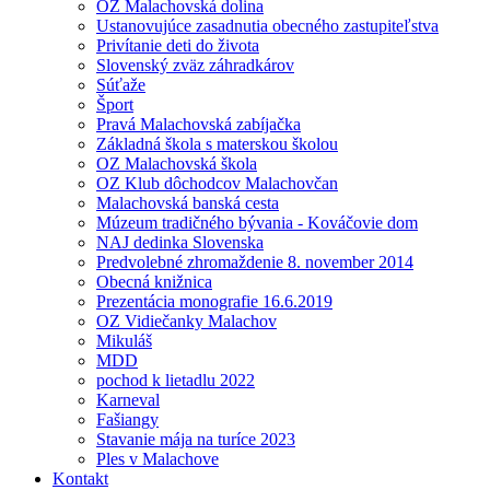
OZ Malachovská dolina
Ustanovujúce zasadnutia obecného zastupiteľstva
Privítanie deti do života
Slovenský zväz záhradkárov
Súťaže
Šport
Pravá Malachovská zabíjačka
Základná škola s materskou školou
OZ Malachovská škola
OZ Klub dôchodcov Malachovčan
Malachovská banská cesta
Múzeum tradičného bývania - Kováčovie dom
NAJ dedinka Slovenska
Predvolebné zhromaždenie 8. november 2014
Obecná knižnica
Prezentácia monografie 16.6.2019
OZ Vidiečanky Malachov
Mikuláš
MDD
pochod k lietadlu 2022
Karneval
Fašiangy
Stavanie mája na turíce 2023
Ples v Malachove
Kontakt