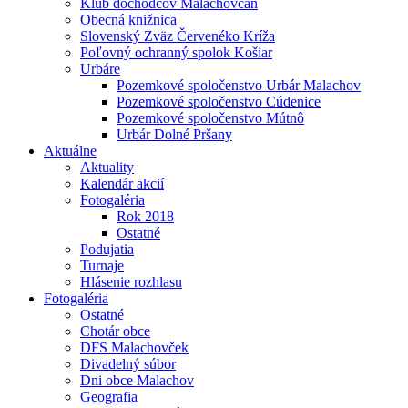
Klub dôchodcov Malachovčan
Obecná knižnica
Slovenský Zväz Červenéko Kríža
Poľovný ochranný spolok Košiar
Urbáre
Pozemkové spoločenstvo Urbár Malachov
Pozemkové spoločenstvo Cúdenice
Pozemkové spoločenstvo Mútnô
Urbár Dolné Pršany
Aktuálne
Aktuality
Kalendár akcií
Fotogaléria
Rok 2018
Ostatné
Podujatia
Turnaje
Hlásenie rozhlasu
Fotogaléria
Ostatné
Chotár obce
DFS Malachovček
Divadelný súbor
Dni obce Malachov
Geografia