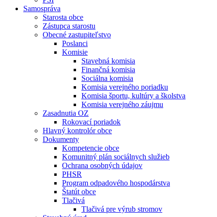
Samospráva
Starosta obce
Zástupca starostu
Obecné zastupiteľstvo
Poslanci
Komisie
Stavebná komisia
Finančná komisia
Sociálna komisia
Komisia verejného poriadku
Komisia športu, kultúry a školstva
Komisia verejného záujmu
Zasadnutia OZ
Rokovací poriadok
Hlavný kontrolór obce
Dokumenty
Kompetencie obce
Komunitný plán sociálnych služieb
Ochrana osobných údajov
PHSR
Program odpadového hospodárstva
Štatút obce
Tlačivá
Tlačivá pre výrub stromov