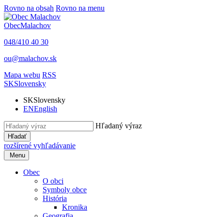
Rovno na obsah
Rovno na menu
Obec
Malachov
048/410 40 30
ou@malachov.sk
Mapa webu
RSS
SK
Slovensky
SK
Slovensky
EN
English
Hľadaný výraz
Hľadať
rozšírené vyhľadávanie
Menu
Obec
O obci
Symboly obce
História
Kronika
Geografia