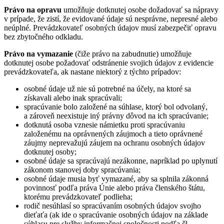
Právo na opravu
umožňuje dotknutej osobe dožadovať sa nápravy
v prípade, že zistí, že evidované údaje sú nesprávne, nepresné alebo
neúplné. Prevádzkovateľ osobných údajov musí zabezpečiť opravu
bez zbytočného odkladu.
Právo na vymazanie
(čiže právo na zabudnutie) umožňuje
dotknutej osobe požadovať odstránenie svojich údajov z evidencie
prevádzkovateľa, ak nastane niektorý z týchto prípadov:
osobné údaje už nie sú potrebné na účely, na ktoré sa
získavali alebo inak spracúvali;
spracúvanie bolo založené na súhlase, ktorý bol odvolaný,
a zároveň neexistuje iný právny dôvod na ich spracúvanie;
dotknutá osoba vznesie námietku proti spracúvaniu
založenému na oprávnených záujmoch a tieto oprávnené
záujmy neprevažujú záujem na ochranu osobných údajov
dotknutej osoby;
osobné údaje sa spracúvajú nezákonne, napríklad po uplynutí
zákonom stanovej doby spracúvania;
osobné údaje musia byť vymazané, aby sa splnila zákonná
povinnosť podľa práva Únie alebo práva členského štátu,
ktorému prevádzkovateľ podlieha;
rodič nesúhlasí so spracúvaním osobných údajov svojho
dieťaťa (ak ide o spracúvanie osobných údajov na základe
súhlasu pre služby informačnej spoločnosti podľa čl.