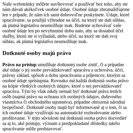
Naše webstránky môžete navštevovať a používať bez toho, aby ste
nám dávali akékoľvek osobné údaje. Osobné údaje zhromažďujeme
len v prípade, že nám ich sami dobrovoľne poskytnete. Údaje, ktoré
spracúvame, sa použijú výhradne na účel, na ktorý ste dali súhlas,
ak platná legislatíva neumožňuje inak. Budeme uchovávať vaše
osobné údaje len po nevyhnutnú dobu nato, aby sa dosiahol účel
služby, ktorú ste si vyžiadali, alebo účel, na ktorý ste dali svoj
súhlas, ak platná legislatíva neumožňuje inak.
Dotknuté osoby majú právo
Právo na prístup
umožňuje dotknutej osobe zistiť, či a prípadne
aké údaje o jej osobe prevádzkovateľ spracúva a uchováva, účel,
právny základ, spôsob a dobu spracúvania a príjemcov, ktorým sa
osobné údaje sprístupnia. Rovnako má každá dotknutá osoba právo
na kópie všetkých osobných údajov, ktoré o nej prevádzkovateľ
spracúva. Tým by však nikdy nemali byť dotknuté práva tretích
osôb (najmä právo na ochranu ich osobných údajov, duševného
vlastníctva či obchodného tajomstva), prípadne ohrozená národná
bezpečnosť. Dotknuté osoby majú byť informované aj o tom, či sa
ich osobné údaje využívajú na automatické rozhodovanie alebo
profilovanie. V tejto súvislosti má dotknutá osoba právo dozvedieť
sa aj to, aké postupy, význam a predpokladané dôsledky takéto
spracúvanie môže predstavovať.