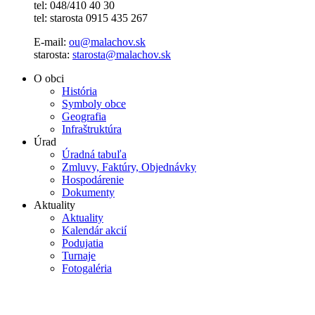
tel: 048/410 40 30
tel: starosta 0915 435 267
E-mail:
ou@malachov.sk
starosta:
starosta@malachov.sk
O obci
História
Symboly obce
Geografia
Infraštruktúra
Úrad
Úradná tabuľa
Zmluvy, Faktúry, Objednávky
Hospodárenie
Dokumenty
Aktuality
Aktuality
Kalendár akcií
Podujatia
Turnaje
Fotogaléria