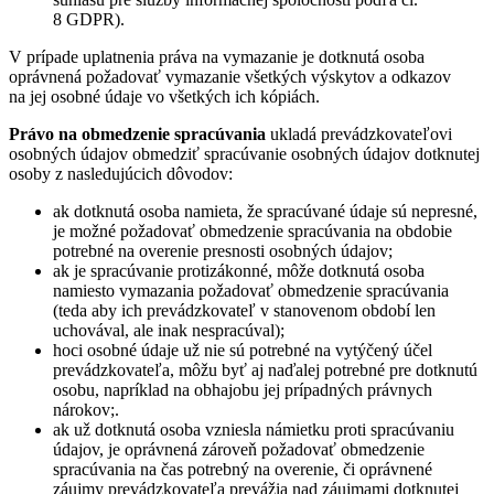
8 GDPR).
V prípade uplatnenia práva na vymazanie je dotknutá osoba
oprávnená požadovať vymazanie všetkých výskytov a odkazov
na jej osobné údaje vo všetkých ich kópiách.
Právo na obmedzenie spracúvania
ukladá prevádzkovateľovi
osobných údajov obmedziť spracúvanie osobných údajov dotknutej
osoby z nasledujúcich dôvodov:
ak dotknutá osoba namieta, že spracúvané údaje sú nepresné,
je možné požadovať obmedzenie spracúvania na obdobie
potrebné na overenie presnosti osobných údajov;
ak je spracúvanie protizákonné, môže dotknutá osoba
namiesto vymazania požadovať obmedzenie spracúvania
(teda aby ich prevádzkovateľ v stanovenom období len
uchovával, ale inak nespracúval);
hoci osobné údaje už nie sú potrebné na vytýčený účel
prevádzkovateľa, môžu byť aj naďalej potrebné pre dotknutú
osobu, napríklad na obhajobu jej prípadných právnych
nárokov;.
ak už dotknutá osoba vzniesla námietku proti spracúvaniu
údajov, je oprávnená zároveň požadovať obmedzenie
spracúvania na čas potrebný na overenie, či oprávnené
záujmy prevádzkovateľa prevážia nad záujmami dotknutej