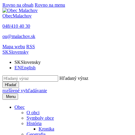
Rovno na obsah
Rovno na menu
Obec
Malachov
048/410 40 30
ou@malachov.sk
Mapa webu
RSS
SK
Slovensky
SK
Slovensky
EN
English
Hľadaný výraz
Hľadať
rozšírené vyhľadávanie
Menu
Obec
O obci
Symboly obce
História
Kronika
Geografia