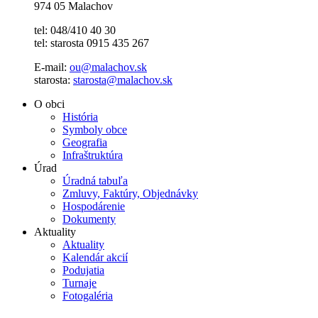
974 05 Malachov
tel: 048/410 40 30
tel: starosta 0915 435 267
E-mail:
ou@malachov.sk
starosta:
starosta@malachov.sk
O obci
História
Symboly obce
Geografia
Infraštruktúra
Úrad
Úradná tabuľa
Zmluvy, Faktúry, Objednávky
Hospodárenie
Dokumenty
Aktuality
Aktuality
Kalendár akcií
Podujatia
Turnaje
Fotogaléria