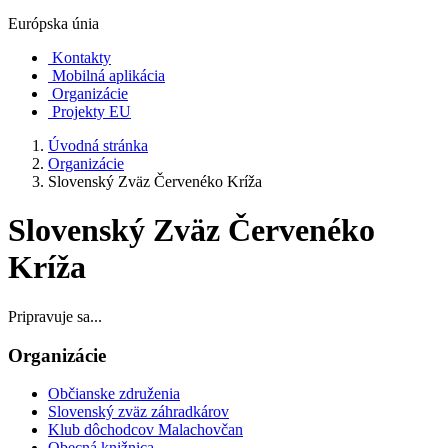
Európska únia
Kontakty
Mobilná aplikácia
Organizácie
Projekty EU
Úvodná stránka
Organizácie
Slovenský Zväz Červenéko Kríža
Slovenský Zväz Červenéko
Kríža
Pripravuje sa...
Organizácie
Občianske združenia
Slovenský zväz záhradkárov
Klub dôchodcov Malachovčan
Obecná knižnica