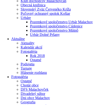
Klub dôchodcov Malachovčan
Obecná knižnica
Slovenský Zväz Červenéko Kríža
Poľovný ochranný spolok Košiar
Urbáre
Pozemkové spoločenstvo Urbár Malachov
Pozemkové spoločenstvo Cúdenice
Pozemkové spoločenstvo Mútnô
Urbár Dolné Pršany
Aktuálne
Aktuality
Kalendár akcií
Fotogaléria
Rok 2018
Ostatné
Podujatia
Turnaje
Hlásenie rozhlasu
Fotogaléria
Ostatné
Chotár obce
DFS Malachovček
Divadelný súbor
Dni obce Malachov
Geografia