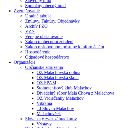
Stavebný úrad
Spoločný obecný úrad
Zverejňovanie
Úradná tabuľa
Zmluvy, Faktúry, Objednávky
Archív FZO
VZN
Verejné obstarávanie
Zákon o obecnom zriadení
Zákon o slobodnom prístupe k informáciám
Hospodárenie
Odpadové hospodárstvo
Organizácie
Občianske združenia
OZ Malachovská dolina
OZ Malachovská škola
OZ SPAM
Stolnotenisový klub Malachov
Divadelný súbor Malá Chova z Malachova
OZ Vidiečanky Malachov
Vibrama
TJ Slovan Malachov
Malachovček
Slovenský zväz záhradkárov
Výstavy