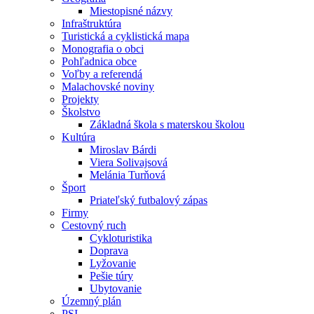
Miestopisné názvy
Infraštruktúra
Turistická a cyklistická mapa
Monografia o obci
Pohľadnica obce
Voľby a referendá
Malachovské noviny
Projekty
Školstvo
Základná škola s materskou školou
Kultúra
Miroslav Bárdi
Viera Solivajsová
Melánia Turňová
Šport
Priateľský futbalový zápas
Firmy
Cestovný ruch
Cykloturistika
Doprava
Lyžovanie
Pešie túry
Ubytovanie
Územný plán
PSI