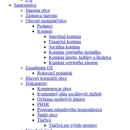
Samospráva
Starosta obce
Zástupca starostu
Obecné zastupiteľstvo
Poslanci
Komisie
Stavebná komisia
Finančná komisia
Sociálna komisia
Komisia verejného poriadku
Komisia športu, kultúry a školstva
Komisia verejného záujmu
Zasadnutia OZ
Rokovací poriadok
Hlavný kontrolór obce
Dokumenty
Kompetencie obce
Komunitný plán sociálnych služieb
Ochrana osobných údajov
PHSR
Program odpadového hospodárstva
Štatút obce
Tlačivá
Tlačivá pre výrub stromov