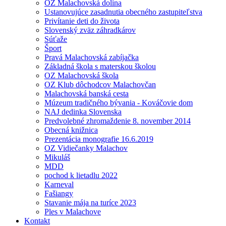
OZ Malachovská dolina
Ustanovujúce zasadnutia obecného zastupiteľstva
Privítanie deti do života
Slovenský zväz záhradkárov
Súťaže
Šport
Pravá Malachovská zabíjačka
Základná škola s materskou školou
OZ Malachovská škola
OZ Klub dôchodcov Malachovčan
Malachovská banská cesta
Múzeum tradičného bývania - Kováčovie dom
NAJ dedinka Slovenska
Predvolebné zhromaždenie 8. november 2014
Obecná knižnica
Prezentácia monografie 16.6.2019
OZ Vidiečanky Malachov
Mikuláš
MDD
pochod k lietadlu 2022
Karneval
Fašiangy
Stavanie mája na turíce 2023
Ples v Malachove
Kontakt