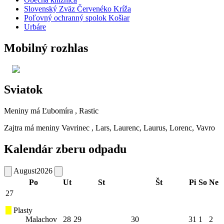
Slovenský Zväz Červenéko Kríža
Poľovný ochranný spolok Košiar
Urbáre
Mobilný rozhlas
Sviatok
Meniny má
Ľubomíra
, Rastic
Zajtra má meniny
Vavrinec
, Lars, Laurenc, Laurus, Lorenc, Vavro
Kalendár zberu odpadu
August
2026
Po
Ut
St
Št
Pi
So
Ne
27
Plasty
Malachov
28
29
30
31
1
2