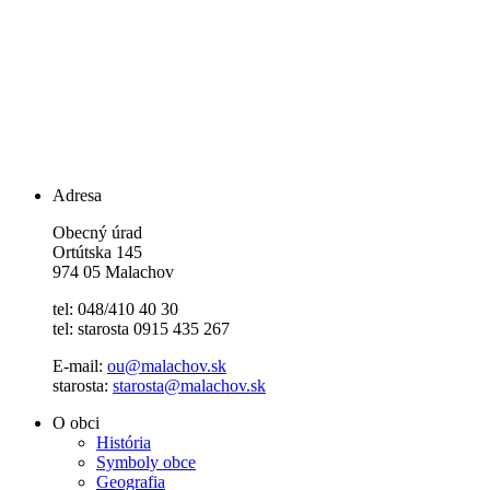
Adresa
Obecný úrad
Ortútska 145
974 05 Malachov
tel: 048/410 40 30
tel: starosta 0915 435 267
E-mail:
ou@malachov.sk
starosta:
starosta@malachov.sk
O obci
História
Symboly obce
Geografia