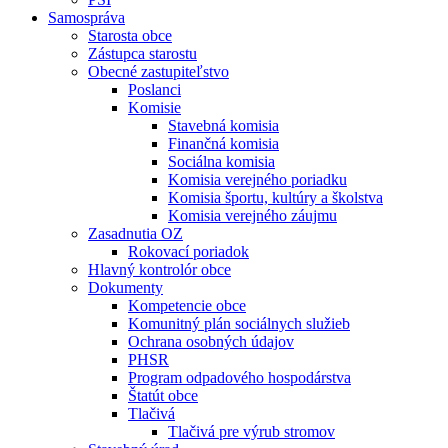
Samospráva
Starosta obce
Zástupca starostu
Obecné zastupiteľstvo
Poslanci
Komisie
Stavebná komisia
Finančná komisia
Sociálna komisia
Komisia verejného poriadku
Komisia športu, kultúry a školstva
Komisia verejného záujmu
Zasadnutia OZ
Rokovací poriadok
Hlavný kontrolór obce
Dokumenty
Kompetencie obce
Komunitný plán sociálnych služieb
Ochrana osobných údajov
PHSR
Program odpadového hospodárstva
Štatút obce
Tlačivá
Tlačivá pre výrub stromov