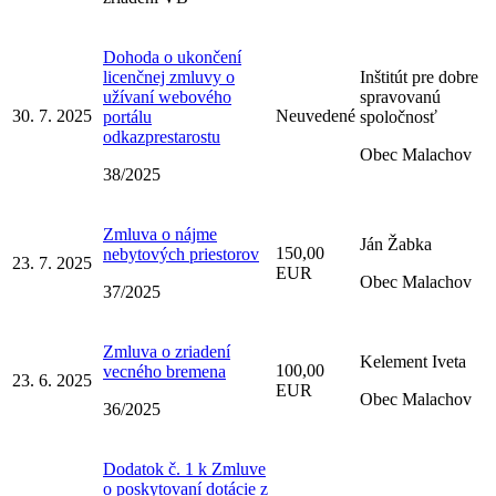
Dohoda o ukončení
licenčnej zmluvy o
Inštitút pre dobre
užívaní webového
spravovanú
30. 7. 2025
Neuvedené
portálu
spoločnosť
odkazprestarostu
Obec Malachov
38/2025
Zmluva o nájme
Ján Žabka
150,00
nebytových priestorov
23. 7. 2025
EUR
Obec Malachov
37/2025
Zmluva o zriadení
Kelement Iveta
100,00
vecného bremena
23. 6. 2025
EUR
Obec Malachov
36/2025
Dodatok č. 1 k Zmluve
o poskytovaní dotácie z