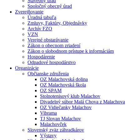
Stavebný úrad
Spoločný obecný úrad
Zverejňovanie
Úradná tabuľa
Zmluvy, Faktúry, Objednávky
Archív FZO
VZN
Verejné obstarávanie
Zákon o obecnom zriadení
Zákon o slobodnom prístupe k informáciám
Hospodárenie
Odpadové hospodárstvo
Organizácie
Občianske združenia
OZ Malachovská dolina
OZ Malachovská škola
OZ SPAM
Stolnotenisový klub Malachov
Divadelný súbor Malá Chova z Malachova
OZ Vidiečanky Malachov
Vibrama
TJ Slovan Malachov
Malachovček
Slovenský zväz záhradkárov
Výstavy