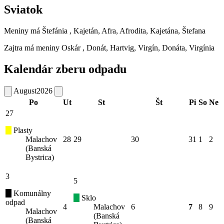
Sviatok
Meniny má
Štefánia
, Kajetán, Afra, Afrodita, Kajetána, Štefana
Zajtra má meniny
Oskár
, Donát, Hartvig, Virgín, Donáta, Virgínia
Kalendár zberu odpadu
August
2026
Po
Ut
St
Št
Pi
So
Ne
27
Plasty
Malachov
28
29
30
31
1
2
(Banská
Bystrica)
3
5
Komunálny
Sklo
odpad
4
Malachov
6
7
8
9
Malachov
(Banská
(Banská