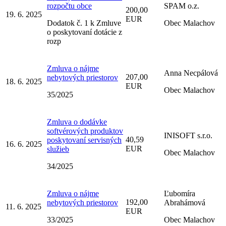
rozpočtu obce
SPAM o.z.
200,00
19. 6. 2025
EUR
Dodatok č. 1 k Zmluve
Obec Malachov
o poskytovaní dotácie z
rozp
Zmluva o nájme
Anna Necpálová
207,00
nebytových priestorov
18. 6. 2025
EUR
Obec Malachov
35/2025
Zmluva o dodávke
softvérových produktov
INISOFT s.r.o.
40,59
poskytovaní servisných
16. 6. 2025
EUR
služieb
Obec Malachov
34/2025
Zmluva o nájme
Ľubomíra
192,00
nebytových priestorov
Abrahámová
11. 6. 2025
EUR
33/2025
Obec Malachov