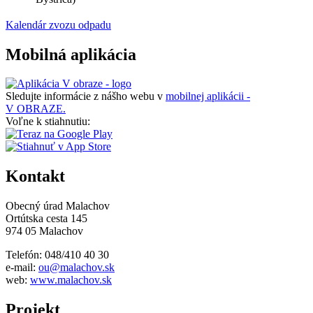
Kalendár zvozu odpadu
Mobilná aplikácia
Sledujte informácie z nášho webu v
mobilnej aplikácii -
V OBRAZE.
Voľne k stiahnutiu:
Kontakt
Obecný úrad Malachov
Ortútska cesta 145
974 05 Malachov
Telefón: 048/410 40 30
e-mail:
ou@malachov.sk
web:
www.malachov.sk
Projekt