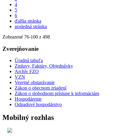
4
5
6
ďalšia stránka
posledná stránka
Zobrazené
76
-
100
z 498
Zverejňovanie
Úradná tabuľa
Zmluvy, Faktúry, Objednávky
Archív FZO
VZN
Verejné obstarávanie
Zákon o obecnom zriadení
Zákon o slobodnom prístupe k informáciám
Hospodárenie
Odpadové hospodárstvo
Mobilný rozhlas