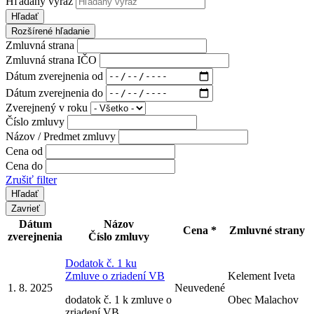
Hľadaný výraz
Hľadať
Rozšírené hľadanie
Zmluvná strana
Zmluvná strana IČO
Dátum zverejnenia od
Dátum zverejnenia do
Zverejnený v roku
Číslo zmluvy
Názov / Predmet zmluvy
Cena od
Cena do
Zrušiť filter
Zavrieť
Dátum
Názov
Cena *
Zmluvné strany
zverejnenia
Číslo zmluvy
Dodatok č. 1 ku
Zmluve o zriadení VB
Kelement Iveta
1. 8. 2025
Neuvedené
dodatok č. 1 k zmluve o
Obec Malachov
zriadení VB