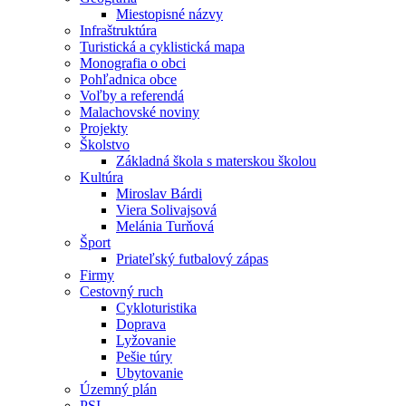
Miestopisné názvy
Infraštruktúra
Turistická a cyklistická mapa
Monografia o obci
Pohľadnica obce
Voľby a referendá
Malachovské noviny
Projekty
Školstvo
Základná škola s materskou školou
Kultúra
Miroslav Bárdi
Viera Solivajsová
Melánia Turňová
Šport
Priateľský futbalový zápas
Firmy
Cestovný ruch
Cykloturistika
Doprava
Lyžovanie
Pešie túry
Ubytovanie
Územný plán
PSI