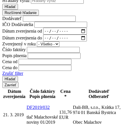
Hľadaný výraz
Hľadať
Rozšírené hľadanie
Dodávateľ
IČO Dodávatelia
Dátum zverejnenia od
Dátum zverejnenia do
Zverejnený v roku
Číslo faktúry
Popis plnenia
Cena od
Cena do
Zrušiť filter
Zavrieť
Dátum
Číslo faktúry
Cena
Dodávateľ
zverejnenia
Popis plnenia
*
Odberateľ
DF2019/032
Dali-BB, s.r.o., Krátka 17,
131,76
974 01 Banská Bystrica
21. 3. 2019
tlač Malachovské
EUR
noviny 01/2019
Obec Malachov