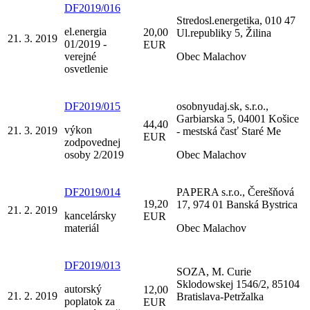
DF2019/016
Stredosl.energetika, 010 47
el.energia
20,00
Ul.republiky 5, Žilina
21. 3. 2019
01/2019 -
EUR
verejné
Obec Malachov
osvetlenie
DF2019/015
osobnyudaj.sk, s.r.o.,
Garbiarska 5, 04001 Košice
44,40
výkon
21. 3. 2019
- mestská časť Staré Me
EUR
zodpovednej
osoby 2/2019
Obec Malachov
DF2019/014
PAPERA s.r.o., Čerešňová
19,20
17, 974 01 Banská Bystrica
21. 2. 2019
kancelársky
EUR
materiál
Obec Malachov
DF2019/013
SOZA, M. Curie
Sklodowskej 1546/2, 85104
autorský
12,00
21. 2. 2019
Bratislava-Petržalka
poplatok za
EUR