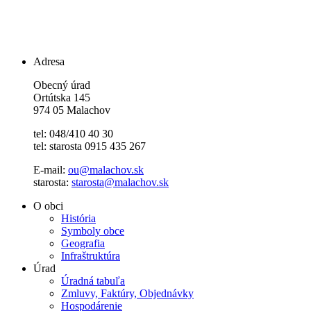
Adresa
Obecný úrad
Ortútska 145
974 05 Malachov
tel: 048/410 40 30
tel: starosta 0915 435 267
E-mail:
ou@malachov.sk
starosta:
starosta@malachov.sk
O obci
História
Symboly obce
Geografia
Infraštruktúra
Úrad
Úradná tabuľa
Zmluvy, Faktúry, Objednávky
Hospodárenie