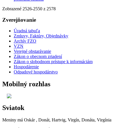
Zobrazené
2526
-
2550
z 2578
Zverejňovanie
Úradná tabuľa
Zmluvy, Faktúry, Objednávky
Archív FZO
VZN
Verejné obstarávanie
Zákon o obecnom zriadení
Zákon o slobodnom prístupe k informáciám
Hospodárenie
Odpadové hospodárstvo
Mobilný rozhlas
Sviatok
Meniny má
Oskár
, Donát, Hartvig, Virgín, Donáta, Virgínia