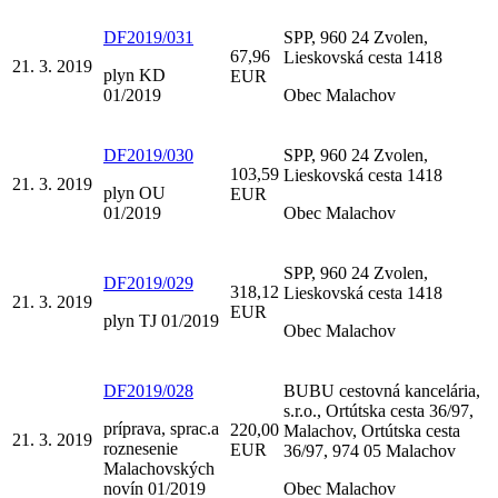
DF2019/031
SPP, 960 24 Zvolen,
67,96
Lieskovská cesta 1418
21. 3. 2019
plyn KD
EUR
01/2019
Obec Malachov
DF2019/030
SPP, 960 24 Zvolen,
103,59
Lieskovská cesta 1418
21. 3. 2019
plyn OU
EUR
01/2019
Obec Malachov
SPP, 960 24 Zvolen,
DF2019/029
318,12
Lieskovská cesta 1418
21. 3. 2019
EUR
plyn TJ 01/2019
Obec Malachov
DF2019/028
BUBU cestovná kancelária,
s.r.o., Ortútska cesta 36/97,
príprava, sprac.a
220,00
Malachov, Ortútska cesta
21. 3. 2019
roznesenie
EUR
36/97, 974 05 Malachov
Malachovských
novín 01/2019
Obec Malachov