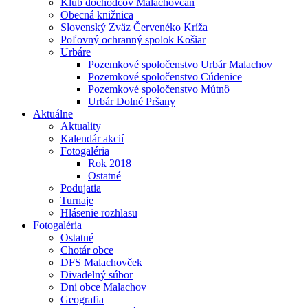
Klub dôchodcov Malachovčan
Obecná knižnica
Slovenský Zväz Červenéko Kríža
Poľovný ochranný spolok Košiar
Urbáre
Pozemkové spoločenstvo Urbár Malachov
Pozemkové spoločenstvo Cúdenice
Pozemkové spoločenstvo Mútnô
Urbár Dolné Pršany
Aktuálne
Aktuality
Kalendár akcií
Fotogaléria
Rok 2018
Ostatné
Podujatia
Turnaje
Hlásenie rozhlasu
Fotogaléria
Ostatné
Chotár obce
DFS Malachovček
Divadelný súbor
Dni obce Malachov
Geografia