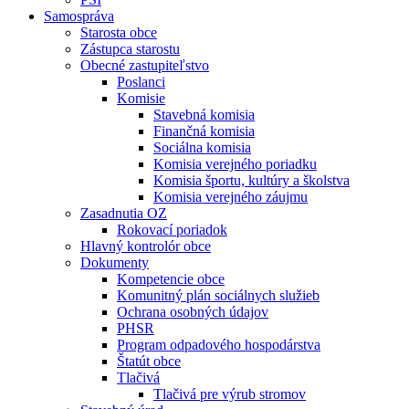
Samospráva
Starosta obce
Zástupca starostu
Obecné zastupiteľstvo
Poslanci
Komisie
Stavebná komisia
Finančná komisia
Sociálna komisia
Komisia verejného poriadku
Komisia športu, kultúry a školstva
Komisia verejného záujmu
Zasadnutia OZ
Rokovací poriadok
Hlavný kontrolór obce
Dokumenty
Kompetencie obce
Komunitný plán sociálnych služieb
Ochrana osobných údajov
PHSR
Program odpadového hospodárstva
Štatút obce
Tlačivá
Tlačivá pre výrub stromov