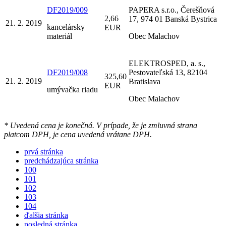
DF2019/009
PAPERA s.r.o., Čerešňová
2,66
17, 974 01 Banská Bystrica
21. 2. 2019
kancelársky
EUR
materiál
Obec Malachov
ELEKTROSPED, a. s.,
DF2019/008
Pestovateľská 13, 82104
325,60
21. 2. 2019
Bratislava
EUR
umývačka riadu
Obec Malachov
* Uvedená cena je konečná. V prípade, že je zmluvná strana
platcom DPH, je cena uvedená vrátane DPH.
prvá stránka
predchádzajúca stránka
100
101
102
103
104
ďalšia stránka
posledná stránka