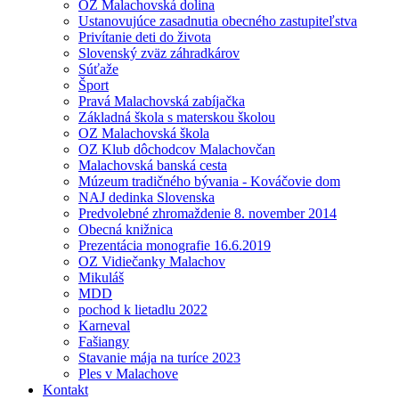
OZ Malachovská dolina
Ustanovujúce zasadnutia obecného zastupiteľstva
Privítanie deti do života
Slovenský zväz záhradkárov
Súťaže
Šport
Pravá Malachovská zabíjačka
Základná škola s materskou školou
OZ Malachovská škola
OZ Klub dôchodcov Malachovčan
Malachovská banská cesta
Múzeum tradičného bývania - Kováčovie dom
NAJ dedinka Slovenska
Predvolebné zhromaždenie 8. november 2014
Obecná knižnica
Prezentácia monografie 16.6.2019
OZ Vidiečanky Malachov
Mikuláš
MDD
pochod k lietadlu 2022
Karneval
Fašiangy
Stavanie mája na turíce 2023
Ples v Malachove
Kontakt