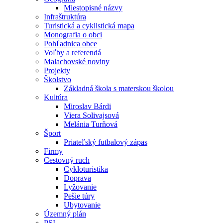
Miestopisné názvy
Infraštruktúra
Turistická a cyklistická mapa
Monografia o obci
Pohľadnica obce
Voľby a referendá
Malachovské noviny
Projekty
Školstvo
Základná škola s materskou školou
Kultúra
Miroslav Bárdi
Viera Solivajsová
Melánia Turňová
Šport
Priateľský futbalový zápas
Firmy
Cestovný ruch
Cykloturistika
Doprava
Lyžovanie
Pešie túry
Ubytovanie
Územný plán
PSI