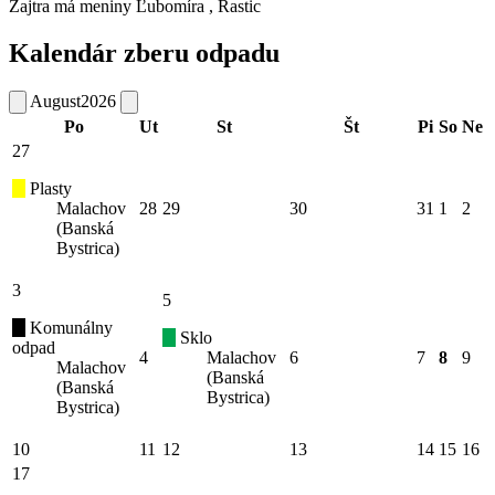
Zajtra má meniny
Ľubomíra
, Rastic
Kalendár zberu odpadu
August
2026
Po
Ut
St
Št
Pi
So
Ne
27
Plasty
Malachov
28
29
30
31
1
2
(Banská
Bystrica)
3
5
Komunálny
Sklo
odpad
4
Malachov
6
7
8
9
Malachov
(Banská
(Banská
Bystrica)
Bystrica)
10
11
12
13
14
15
16
17