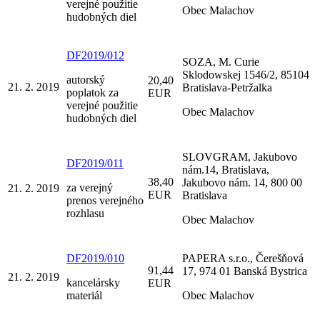
verejné použitie
Obec Malachov
hudobných diel
DF2019/012
SOZA, M. Curie
Sklodowskej 1546/2, 85104
autorský
20,40
21. 2. 2019
Bratislava-Petržalka
poplatok za
EUR
verejné použitie
Obec Malachov
hudobných diel
SLOVGRAM, Jakubovo
DF2019/011
nám.14, Bratislava,
38,40
Jakubovo nám. 14, 800 00
za verejný
21. 2. 2019
EUR
Bratislava
prenos verejného
rozhlasu
Obec Malachov
DF2019/010
PAPERA s.r.o., Čerešňová
91,44
17, 974 01 Banská Bystrica
21. 2. 2019
kancelársky
EUR
materiál
Obec Malachov