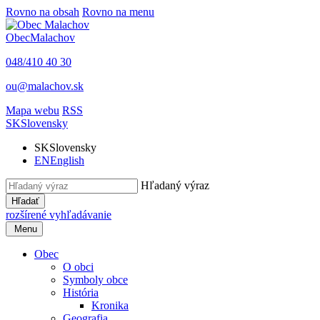
Rovno na obsah
Rovno na menu
Obec
Malachov
048/410 40 30
ou@malachov.sk
Mapa webu
RSS
SK
Slovensky
SK
Slovensky
EN
English
Hľadaný výraz
Hľadať
rozšírené vyhľadávanie
Menu
Obec
O obci
Symboly obce
História
Kronika
Geografia