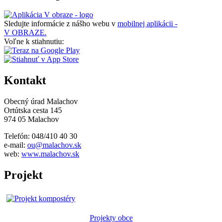
Sledujte informácie z nášho webu v
mobilnej aplikácii -
V OBRAZE.
Voľne k stiahnutiu:
Kontakt
Obecný úrad Malachov
Ortútska cesta 145
974 05 Malachov
Telefón: 048/410 40 30
e-mail:
ou@malachov.sk
web:
www.malachov.sk
Projekt
Projekty obce