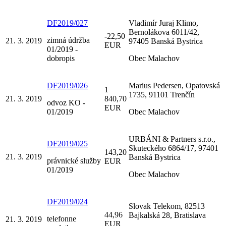
DF2019/027
Vladimír Juraj Klimo,
Bernolákova 6011/42,
-22,50
zimná údržba
21. 3. 2019
97405 Banská Bystrica
EUR
01/2019 -
dobropis
Obec Malachov
DF2019/026
Marius Pedersen, Opatovská
1
1735, 91101 Trenčín
21. 3. 2019
840,70
odvoz KO -
EUR
01/2019
Obec Malachov
URBÁNI & Partners s.r.o.,
DF2019/025
Skuteckého 6864/17, 97401
143,20
21. 3. 2019
Banská Bystrica
právnické služby
EUR
01/2019
Obec Malachov
DF2019/024
Slovak Telekom, 82513
44,96
Bajkalská 28, Bratislava
telefonne
21. 3. 2019
EUR