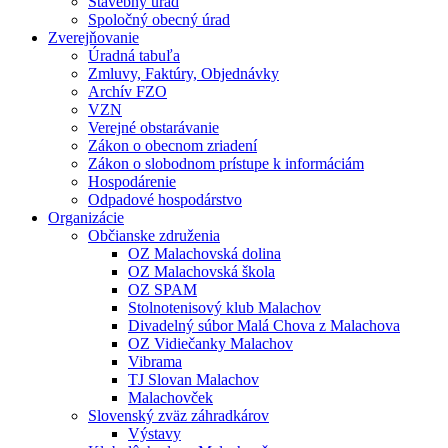
Stavebný úrad
Spoločný obecný úrad
Zverejňovanie
Úradná tabuľa
Zmluvy, Faktúry, Objednávky
Archív FZO
VZN
Verejné obstarávanie
Zákon o obecnom zriadení
Zákon o slobodnom prístupe k informáciám
Hospodárenie
Odpadové hospodárstvo
Organizácie
Občianske združenia
OZ Malachovská dolina
OZ Malachovská škola
OZ SPAM
Stolnotenisový klub Malachov
Divadelný súbor Malá Chova z Malachova
OZ Vidiečanky Malachov
Vibrama
TJ Slovan Malachov
Malachovček
Slovenský zväz záhradkárov
Výstavy