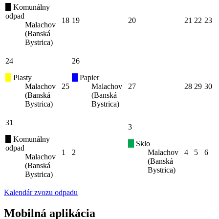
Komunálny
odpad
18
19
20
21
22
23
Malachov
(Banská
Bystrica)
24
26
Plasty
Papier
Malachov
25
Malachov
27
28
29
30
(Banská
(Banská
Bystrica)
Bystrica)
31
3
Komunálny
Sklo
odpad
1
2
Malachov
4
5
6
Malachov
(Banská
(Banská
Bystrica)
Bystrica)
Kalendár zvozu odpadu
Mobilná aplikácia