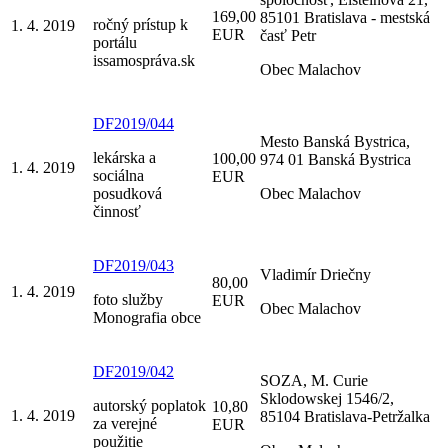
169,00
85101 Bratislava - mestská
ročný prístup k
1. 4. 2019
EUR
časť Petr
portálu
issamospráva.sk
Obec Malachov
DF2019/044
Mesto Banská Bystrica,
lekárska a
100,00
974 01 Banská Bystrica
1. 4. 2019
sociálna
EUR
posudková
Obec Malachov
činnosť
DF2019/043
Vladimír Driečny
80,00
1. 4. 2019
foto služby
EUR
Obec Malachov
Monografia obce
DF2019/042
SOZA, M. Curie
Sklodowskej 1546/2,
autorský poplatok
10,80
1. 4. 2019
85104 Bratislava-Petržalka
za verejné
EUR
použitie