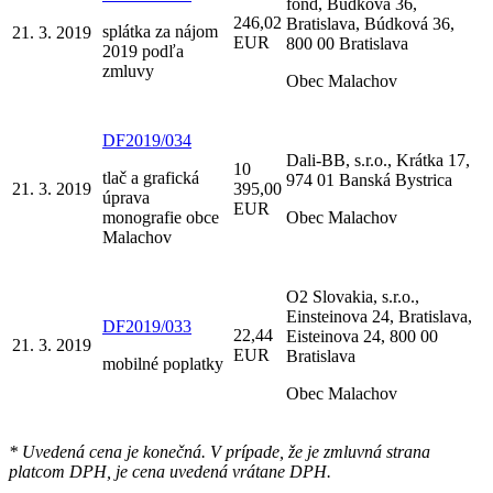
fond, Búdková 36,
246,02
Bratislava, Búdková 36,
splátka za nájom
21. 3. 2019
EUR
800 00 Bratislava
2019 podľa
zmluvy
Obec Malachov
DF2019/034
Dali-BB, s.r.o., Krátka 17,
10
tlač a grafická
974 01 Banská Bystrica
21. 3. 2019
395,00
úprava
EUR
monografie obce
Obec Malachov
Malachov
O2 Slovakia, s.r.o.,
Einsteinova 24, Bratislava,
DF2019/033
22,44
Eisteinova 24, 800 00
21. 3. 2019
EUR
Bratislava
mobilné poplatky
Obec Malachov
* Uvedená cena je konečná. V prípade, že je zmluvná strana
platcom DPH, je cena uvedená vrátane DPH.