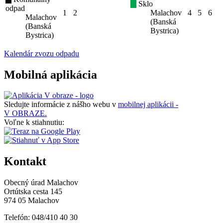
Sklo
odpad
1
2
Malachov
4
5
6
Malachov
(Banská
(Banská
Bystrica)
Bystrica)
Kalendár zvozu odpadu
Mobilná aplikácia
Sledujte informácie z nášho webu v
mobilnej aplikácii -
V OBRAZE.
Voľne k stiahnutiu:
Kontakt
Obecný úrad Malachov
Ortútska cesta 145
974 05 Malachov
Telefón: 048/410 40 30