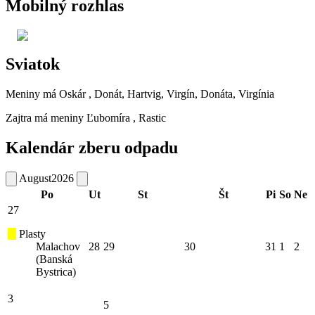
Mobilný rozhlas
Sviatok
Meniny má
Oskár
, Donát, Hartvig, Virgín, Donáta, Virgínia
Zajtra má meniny
Ľubomíra
, Rastic
Kalendár zberu odpadu
August
2026
Po
Ut
St
Št
Pi
So
Ne
27
Plasty
Malachov
28
29
30
31
1
2
(Banská
Bystrica)
3
5