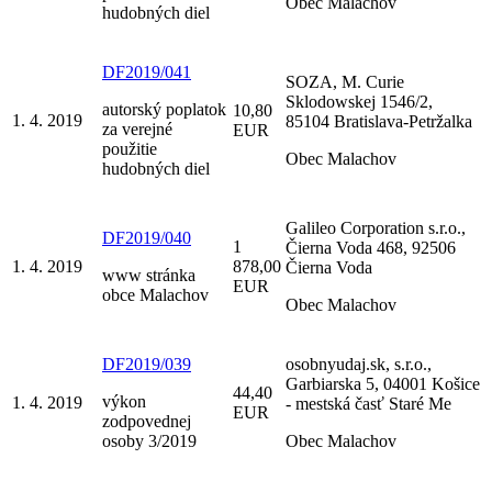
Obec Malachov
hudobných diel
DF2019/041
SOZA, M. Curie
Sklodowskej 1546/2,
autorský poplatok
10,80
1. 4. 2019
85104 Bratislava-Petržalka
za verejné
EUR
použitie
Obec Malachov
hudobných diel
Galileo Corporation s.r.o.,
DF2019/040
1
Čierna Voda 468, 92506
1. 4. 2019
878,00
Čierna Voda
www stránka
EUR
obce Malachov
Obec Malachov
DF2019/039
osobnyudaj.sk, s.r.o.,
Garbiarska 5, 04001 Košice
44,40
výkon
1. 4. 2019
- mestská časť Staré Me
EUR
zodpovednej
osoby 3/2019
Obec Malachov