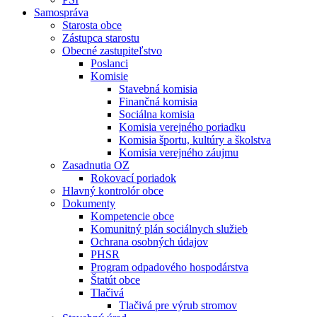
Samospráva
Starosta obce
Zástupca starostu
Obecné zastupiteľstvo
Poslanci
Komisie
Stavebná komisia
Finančná komisia
Sociálna komisia
Komisia verejného poriadku
Komisia športu, kultúry a školstva
Komisia verejného záujmu
Zasadnutia OZ
Rokovací poriadok
Hlavný kontrolór obce
Dokumenty
Kompetencie obce
Komunitný plán sociálnych služieb
Ochrana osobných údajov
PHSR
Program odpadového hospodárstva
Štatút obce
Tlačivá
Tlačivá pre výrub stromov