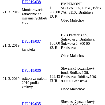
DF2019/038
EMPEMONT
1
SLOVAKIA, s. r. o., Bôrik
Monitorovacie
21. 3. 2019
950,00
7/A, 81102 Bratislava
zariadenie na
EUR
meranie rýchlostí
Obec Malachov
v ob
B2B Partner s.r.o.,
Šulekova 2, Bratislava,
DF2019/037
165,60
Šulekova 2, 800 00
21. 3. 2019
EUR
Bratislava
kartotéka
Obec Malachov
Slovenský pozemkový
DF2019/036
fond, Búdková 36,
122,43
Bratislava, Búdková 36,
splátka za nájom
21. 3. 2019
EUR
800 00 Bratislava
2019 podľa
zmluvy
Obec Malachov
Slovenský pozemkový
DF2019/035