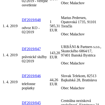
02/2019 - verejné
Obec Malachov
osvetlenie
Marius Pedersen,
DF2019/048
1
Opatovská 1735, 91101
1. 4. 2019
585,31
Trenčín
odvoz KO -
EUR
02/2019
Obec Malachov
URBÁNI & Partners s.r.o.,
DF2019/047
Skuteckého 6864/17,
143,20
1. 4. 2019
97401 Banská Bystrica
právnické služby
EUR
02/2019
Obec Malachov
DF2019/046
Slovak Telekom, 82513
44,26
Bajkalská 28, Bratislava
1. 4. 2019
telefonne
EUR
poplatky
Obec Malachov
Centrálna nezisková
DF2019/045
spoločnosť, Eisteinova 21,