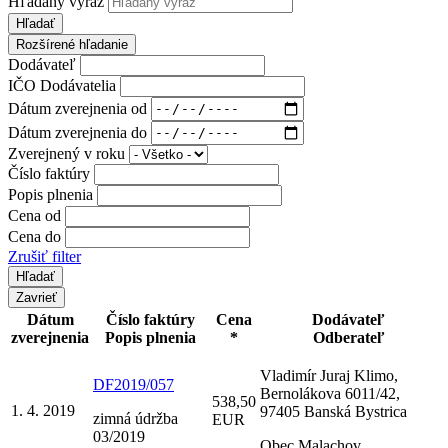
Hľadaný výraz
Hľadať
Rozšírené hľadanie
Dodávateľ
IČO Dodávatelia
Dátum zverejnenia od
Dátum zverejnenia do
Zverejnený v roku
Číslo faktúry
Popis plnenia
Cena od
Cena do
Zrušiť filter
Zavrieť
Dátum
Číslo faktúry
Cena
Dodávateľ
zverejnenia
Popis plnenia
*
Odberateľ
Vladimír Juraj Klimo,
DF2019/057
Bernolákova 6011/42,
538,50
1. 4. 2019
97405 Banská Bystrica
zimná údržba
EUR
03/2019
Obec Malachov