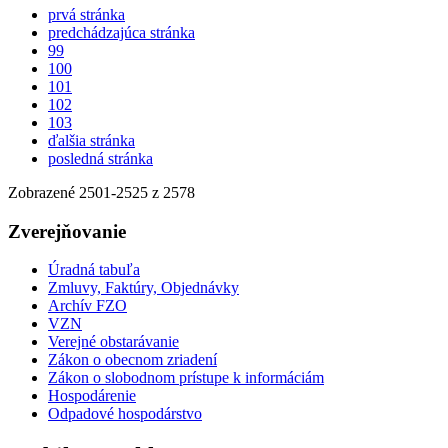
prvá stránka
predchádzajúca stránka
99
100
101
102
103
ďalšia stránka
posledná stránka
Zobrazené
2501
-
2525
z 2578
Zverejňovanie
Úradná tabuľa
Zmluvy, Faktúry, Objednávky
Archív FZO
VZN
Verejné obstarávanie
Zákon o obecnom zriadení
Zákon o slobodnom prístupe k informáciám
Hospodárenie
Odpadové hospodárstvo