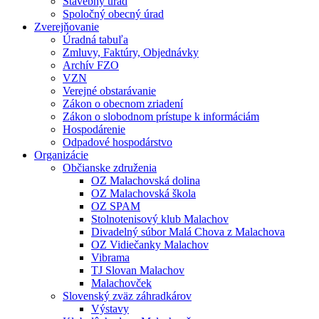
Stavebný úrad
Spoločný obecný úrad
Zverejňovanie
Úradná tabuľa
Zmluvy, Faktúry, Objednávky
Archív FZO
VZN
Verejné obstarávanie
Zákon o obecnom zriadení
Zákon o slobodnom prístupe k informáciám
Hospodárenie
Odpadové hospodárstvo
Organizácie
Občianske združenia
OZ Malachovská dolina
OZ Malachovská škola
OZ SPAM
Stolnotenisový klub Malachov
Divadelný súbor Malá Chova z Malachova
OZ Vidiečanky Malachov
Vibrama
TJ Slovan Malachov
Malachovček
Slovenský zväz záhradkárov
Výstavy