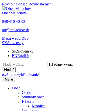
Rovno na obsah
Rovno na menu
Obec
Malachov
048/410 40 30
ou@malachov.sk
Mapa webu
RSS
SK
Slovensky
SK
Slovensky
EN
English
Hľadaný výraz
Hľadať
rozšírené vyhľadávanie
Menu
Obec
O obci
Symboly obce
História
Kronika
Geografia