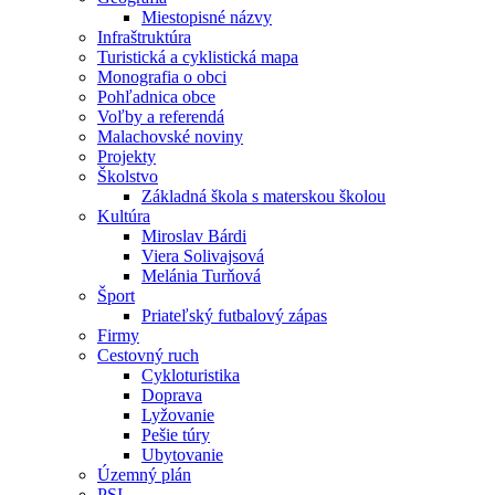
Miestopisné názvy
Infraštruktúra
Turistická a cyklistická mapa
Monografia o obci
Pohľadnica obce
Voľby a referendá
Malachovské noviny
Projekty
Školstvo
Základná škola s materskou školou
Kultúra
Miroslav Bárdi
Viera Solivajsová
Melánia Turňová
Šport
Priateľský futbalový zápas
Firmy
Cestovný ruch
Cykloturistika
Doprava
Lyžovanie
Pešie túry
Ubytovanie
Územný plán
PSI