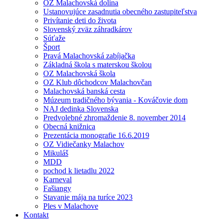
OZ Malachovská dolina
Ustanovujúce zasadnutia obecného zastupiteľstva
Privítanie deti do života
Slovenský zväz záhradkárov
Súťaže
Šport
Pravá Malachovská zabíjačka
Základná škola s materskou školou
OZ Malachovská škola
OZ Klub dôchodcov Malachovčan
Malachovská banská cesta
Múzeum tradičného bývania - Kováčovie dom
NAJ dedinka Slovenska
Predvolebné zhromaždenie 8. november 2014
Obecná knižnica
Prezentácia monografie 16.6.2019
OZ Vidiečanky Malachov
Mikuláš
MDD
pochod k lietadlu 2022
Karneval
Fašiangy
Stavanie mája na turíce 2023
Ples v Malachove
Kontakt