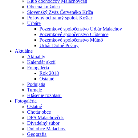
Klub dôchodcov Malachovčan
Obecná knižnica
Slovenský Zväz Červenéko Kríža
Poľovný ochranný spolok Košiar
Urbáre
Pozemkové spoločenstvo Urbár Malachov
Pozemkové spoločenstvo Cúdenice
Pozemkové spoločenstvo Mútnô
Urbár Dolné Pršany
Aktuálne
Aktuality
Kalendár akcií
Fotogaléria
Rok 2018
Ostatné
Podujatia
Turnaje
Hlásenie rozhlasu
Fotogaléria
Ostatné
Chotár obce
DFS Malachovček
Divadelný súbor
Dni obce Malachov
Geografia