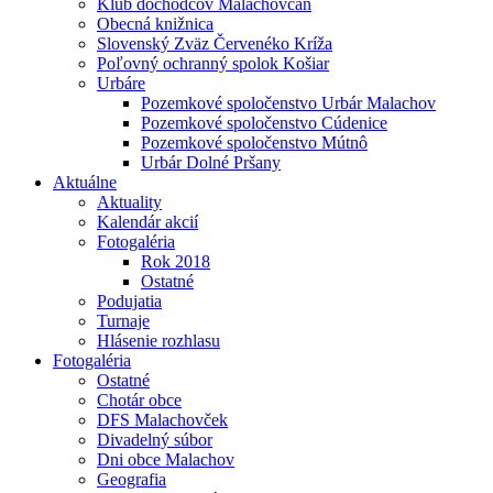
Klub dôchodcov Malachovčan
Obecná knižnica
Slovenský Zväz Červenéko Kríža
Poľovný ochranný spolok Košiar
Urbáre
Pozemkové spoločenstvo Urbár Malachov
Pozemkové spoločenstvo Cúdenice
Pozemkové spoločenstvo Mútnô
Urbár Dolné Pršany
Aktuálne
Aktuality
Kalendár akcií
Fotogaléria
Rok 2018
Ostatné
Podujatia
Turnaje
Hlásenie rozhlasu
Fotogaléria
Ostatné
Chotár obce
DFS Malachovček
Divadelný súbor
Dni obce Malachov
Geografia