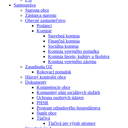
Samospráva
Starosta obce
Zástupca starostu
Obecné zastupiteľstvo
Poslanci
Komisie
Stavebná komisia
Finančná komisia
Sociálna komisia
Komisia verejného poriadku
Komisia športu, kultúry a školstva
Komisia verejného záujmu
Zasadnutia OZ
Rokovací poriadok
Hlavný kontrolór obce
Dokumenty
Kompetencie obce
Komunitný plán sociálnych služieb
Ochrana osobných údajov
PHSR
Program odpadového hospodárstva
Štatút obce
Tlačivá
Tlačivá pre výrub stromov