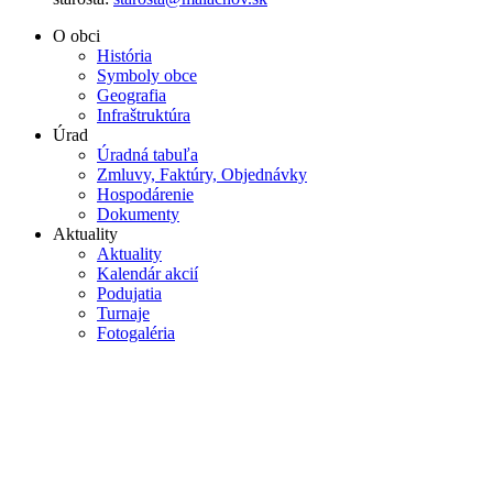
O obci
História
Symboly obce
Geografia
Infraštruktúra
Úrad
Úradná tabuľa
Zmluvy, Faktúry, Objednávky
Hospodárenie
Dokumenty
Aktuality
Aktuality
Kalendár akcií
Podujatia
Turnaje
Fotogaléria