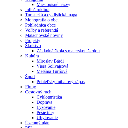
Miestopisné názvy
Infraštruktúra
Turistická a cyklistická mapa
Monografia o obci
Pohľadnica obce
Voľby a referendá
Malachovské noviny
Projekty
Školstvo
Základná škola s materskou školou
Kultúra
Miroslav Bárdi
Viera Solivajsová
Melánia Turňová
Šport
Priateľský futbalový zápas
Firmy
Cestovný ruch
Cykloturistika
Doprava
Lyžovanie
Pešie túry
Ubytovanie
Územný plán
PSI