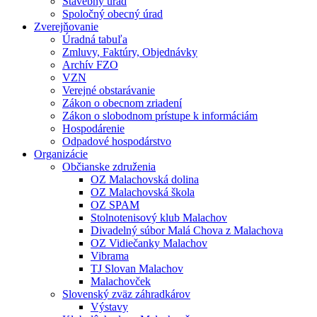
Stavebný úrad
Spoločný obecný úrad
Zverejňovanie
Úradná tabuľa
Zmluvy, Faktúry, Objednávky
Archív FZO
VZN
Verejné obstarávanie
Zákon o obecnom zriadení
Zákon o slobodnom prístupe k informáciám
Hospodárenie
Odpadové hospodárstvo
Organizácie
Občianske združenia
OZ Malachovská dolina
OZ Malachovská škola
OZ SPAM
Stolnotenisový klub Malachov
Divadelný súbor Malá Chova z Malachova
OZ Vidiečanky Malachov
Vibrama
TJ Slovan Malachov
Malachovček
Slovenský zväz záhradkárov
Výstavy