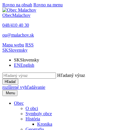
Rovno na obsah
Rovno na menu
Obec
Malachov
048/410 40 30
ou@malachov.sk
Mapa webu
RSS
SK
Slovensky
SK
Slovensky
EN
English
Hľadaný výraz
Hľadať
rozšírené vyhľadávanie
Menu
Obec
O obci
Symboly obce
História
Kronika
Geografia