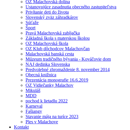
OZ Malachovská dolina
Ustanovujúce zasadnutia obecného zastupiteľstva
Privítanie deti do života
Slovenský zväz záhradkárov
Súťaže
Šport
Pravá Malachovská zabíjačka
Základná škola s materskou školou
OZ Malachovská škola
OZ Klub dôchodcov Malachovčan
Malachovská banská cesta
Múzeum tradičného bývania - Kováčovie dom
NAJ dedinka Slovenska
Predvolebné zhromaždenie 8. november 2014
Obecná knižnica
Prezentácia monografie 16.6.2019
OZ Vidiečanky Malachov
Mikuláš
MDD
pochod k lietadlu 2022
Karneval
Fašiangy
Stavanie mája na turíce 2023
Ples v Malachove
Kontakt