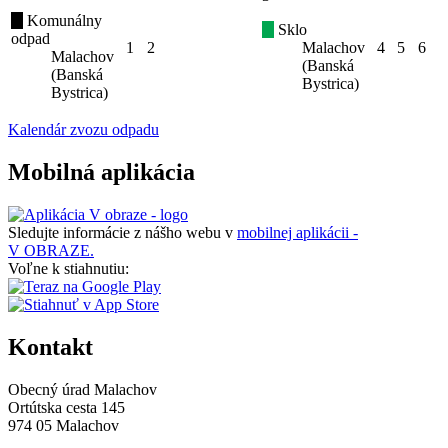
Komunálny
Sklo
odpad
1
2
Malachov
4
5
6
Malachov
(Banská
(Banská
Bystrica)
Bystrica)
Kalendár zvozu odpadu
Mobilná aplikácia
Sledujte informácie z nášho webu v
mobilnej aplikácii -
V OBRAZE.
Voľne k stiahnutiu:
Kontakt
Obecný úrad Malachov
Ortútska cesta 145
974 05 Malachov