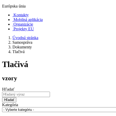
Európska únia
Kontakty
Mobilná aplikácia
Organizácie
Projekty EU
Úvodná stránka
Samospráva
Dokumenty
Tlačivá
Tlačivá
vzory
Hľadať
Hľadať
Kategória