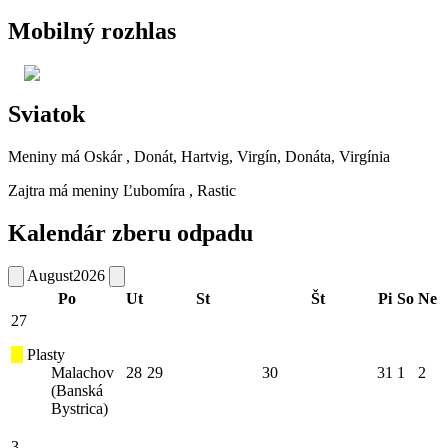
Mobilný rozhlas
Sviatok
Meniny má
Oskár
, Donát, Hartvig, Virgín, Donáta, Virgínia
Zajtra má meniny
Ľubomíra
, Rastic
Kalendár zberu odpadu
August
2026
Po
Ut
St
Št
Pi
So
Ne
27
Plasty
Malachov
28
29
30
31
1
2
(Banská
Bystrica)
3