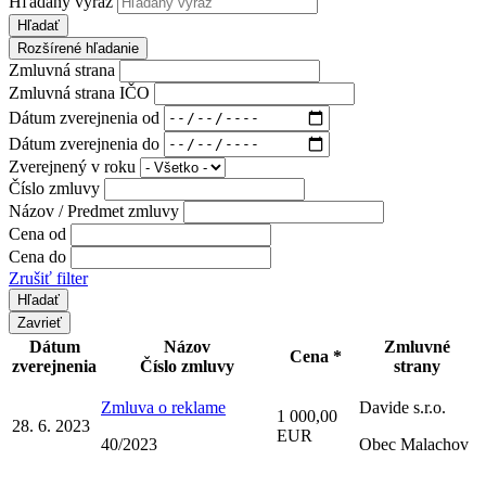
Hľadaný výraz
Hľadať
Rozšírené hľadanie
Zmluvná strana
Zmluvná strana IČO
Dátum zverejnenia od
Dátum zverejnenia do
Zverejnený v roku
Číslo zmluvy
Názov / Predmet zmluvy
Cena od
Cena do
Zrušiť filter
Zavrieť
Dátum
Názov
Zmluvné
Cena *
zverejnenia
Číslo zmluvy
strany
Zmluva o reklame
Davide s.r.o.
1 000,00
28. 6. 2023
EUR
40/2023
Obec Malachov