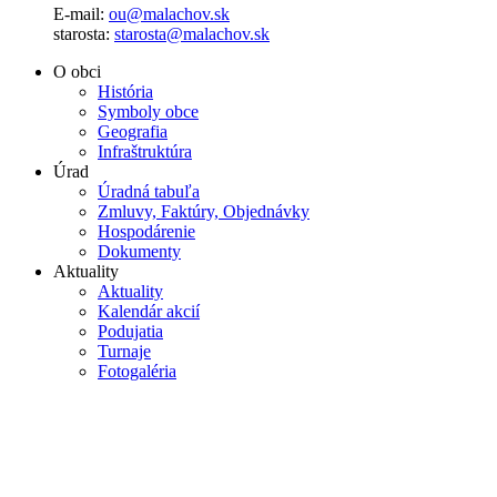
E-mail:
ou@malachov.sk
starosta:
starosta@malachov.sk
O obci
História
Symboly obce
Geografia
Infraštruktúra
Úrad
Úradná tabuľa
Zmluvy, Faktúry, Objednávky
Hospodárenie
Dokumenty
Aktuality
Aktuality
Kalendár akcií
Podujatia
Turnaje
Fotogaléria