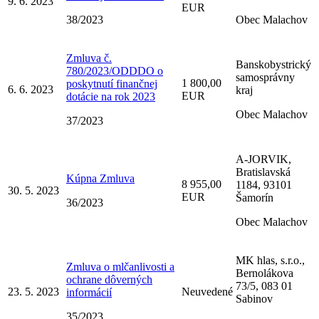
9. 6. 2023
EUR
38/2023
Obec Malachov
Zmluva č.
Banskobystrický
780/2023/ODDDO o
samosprávny
1 800,00
poskytnutí finančnej
6. 6. 2023
kraj
EUR
dotácie na rok 2023
Obec Malachov
37/2023
A-JORVIK,
Bratislavská
Kúpna Zmluva
8 955,00
1184, 93101
30. 5. 2023
EUR
Šamorín
36/2023
Obec Malachov
MK hlas, s.r.o.,
Zmluva o mlčanlivosti a
Bernolákova
ochrane dôverných
73/5, 083 01
23. 5. 2023
Neuvedené
informácií
Sabinov
35/2023