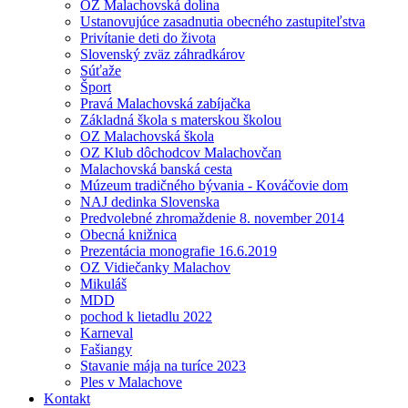
OZ Malachovská dolina
Ustanovujúce zasadnutia obecného zastupiteľstva
Privítanie deti do života
Slovenský zväz záhradkárov
Súťaže
Šport
Pravá Malachovská zabíjačka
Základná škola s materskou školou
OZ Malachovská škola
OZ Klub dôchodcov Malachovčan
Malachovská banská cesta
Múzeum tradičného bývania - Kováčovie dom
NAJ dedinka Slovenska
Predvolebné zhromaždenie 8. november 2014
Obecná knižnica
Prezentácia monografie 16.6.2019
OZ Vidiečanky Malachov
Mikuláš
MDD
pochod k lietadlu 2022
Karneval
Fašiangy
Stavanie mája na turíce 2023
Ples v Malachove
Kontakt