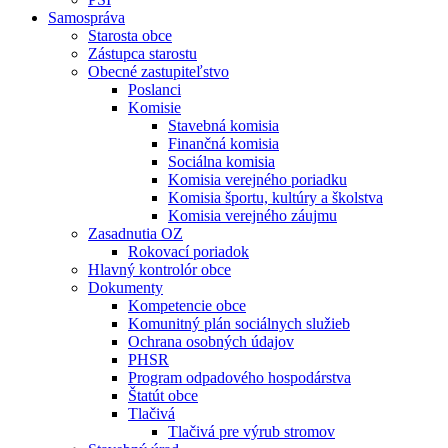
Samospráva
Starosta obce
Zástupca starostu
Obecné zastupiteľstvo
Poslanci
Komisie
Stavebná komisia
Finančná komisia
Sociálna komisia
Komisia verejného poriadku
Komisia športu, kultúry a školstva
Komisia verejného záujmu
Zasadnutia OZ
Rokovací poriadok
Hlavný kontrolór obce
Dokumenty
Kompetencie obce
Komunitný plán sociálnych služieb
Ochrana osobných údajov
PHSR
Program odpadového hospodárstva
Štatút obce
Tlačivá
Tlačivá pre výrub stromov