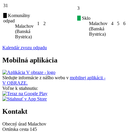
31
3
Komunálny
Sklo
odpad
1
2
Malachov
4
5
6
Malachov
(Banská
(Banská
Bystrica)
Bystrica)
Kalendár zvozu odpadu
Mobilná aplikácia
Sledujte informácie z nášho webu v
mobilnej aplikácii -
V OBRAZE.
Voľne k stiahnutiu:
Kontakt
Obecný úrad Malachov
Ortútska cesta 145