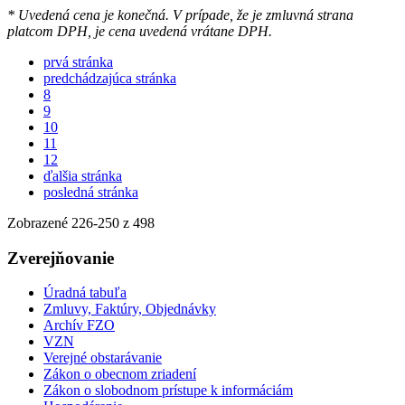
* Uvedená cena je konečná. V prípade, že je zmluvná strana
platcom DPH, je cena uvedená vrátane DPH.
prvá stránka
predchádzajúca stránka
8
9
10
11
12
ďalšia stránka
posledná stránka
Zobrazené
226
-
250
z 498
Zverejňovanie
Úradná tabuľa
Zmluvy, Faktúry, Objednávky
Archív FZO
VZN
Verejné obstarávanie
Zákon o obecnom zriadení
Zákon o slobodnom prístupe k informáciám