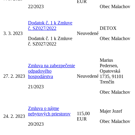
EUR
22/2023
Obec Malachov
Dodatok č. 1 k Zmluve
č. SZ027/2022
DETOX
3. 3. 2023
Neuvedené
Dodatok č. 1 k Zmluve
Obec Malachov
č. SZ027/2022
Marius
Zmluva na zabezpečenie
Pedersen,
odpadového
Opatovská
27. 2. 2023
Neuvedené
hospodárstva
1735, 91101
Trenčín
21/2023
Obec Malachov
Zmluva o nájme
Majer Jozef
115,00
nebytových priestorov
24. 2. 2023
EUR
Obec Malachov
20/2023