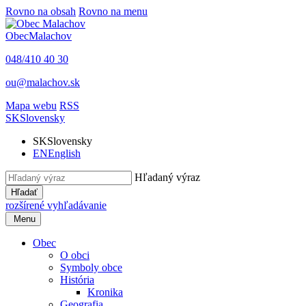
Rovno na obsah
Rovno na menu
Obec
Malachov
048/410 40 30
ou@malachov.sk
Mapa webu
RSS
SK
Slovensky
SK
Slovensky
EN
English
Hľadaný výraz
Hľadať
rozšírené vyhľadávanie
Menu
Obec
O obci
Symboly obce
História
Kronika
Geografia