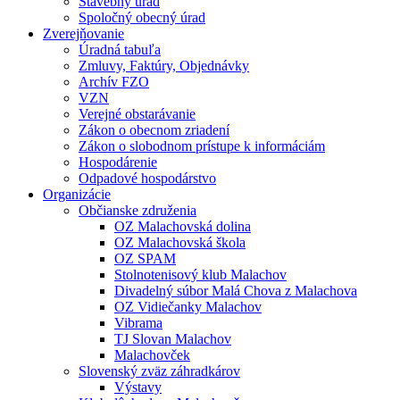
Stavebný úrad
Spoločný obecný úrad
Zverejňovanie
Úradná tabuľa
Zmluvy, Faktúry, Objednávky
Archív FZO
VZN
Verejné obstarávanie
Zákon o obecnom zriadení
Zákon o slobodnom prístupe k informáciám
Hospodárenie
Odpadové hospodárstvo
Organizácie
Občianske združenia
OZ Malachovská dolina
OZ Malachovská škola
OZ SPAM
Stolnotenisový klub Malachov
Divadelný súbor Malá Chova z Malachova
OZ Vidiečanky Malachov
Vibrama
TJ Slovan Malachov
Malachovček
Slovenský zväz záhradkárov
Výstavy