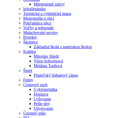
Miestopisné názvy
Infraštruktúra
Turistická a cyklistická mapa
Monografia o obci
Pohľadnica obce
Voľby a referendá
Malachovské noviny
Projekty
Školstvo
Základná škola s materskou školou
Kultúra
Miroslav Bárdi
Viera Solivajsová
Melánia Turňová
Šport
Priateľský futbalový zápas
Firmy
Cestovný ruch
Cykloturistika
Doprava
Lyžovanie
Pešie túry
Ubytovanie
Územný plán
PSI