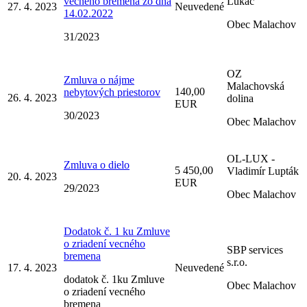
vecného bremena zo dňa
Lukáč
27. 4. 2023
Neuvedené
14.02.2022
Obec Malachov
31/2023
OZ
Zmluva o nájme
Malachovská
140,00
nebytových priestorov
26. 4. 2023
dolina
EUR
30/2023
Obec Malachov
OL-LUX -
Zmluva o dielo
5 450,00
Vladimír Lupták
20. 4. 2023
EUR
29/2023
Obec Malachov
Dodatok č. 1 ku Zmluve
o zriadení vecného
SBP services
bremena
s.r.o.
17. 4. 2023
Neuvedené
dodatok č. 1ku Zmluve
Obec Malachov
o zriadení vecného
bremena