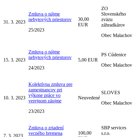
ZO
Zmluva o nájme
Slovenského
30,00
nebytových priestorov
zväzu
31. 3. 2023
EUR
záhradkárov
25/2023
Obec Malachov
Zmluva o nájme
PS Cúdenice
nebytových priestorov
15. 3. 2023
5,00 EUR
Obec Malachov
24/2023
Kolektívna zmluva pre
zamestnancov pri
SLOVES
výkone práce vo
10. 3. 2023
Neuvedené
verejnom záujme
Obec Malachov
23/2023
Zmluva o zriadení
SBP services
100,00
vecného bremena
s.r.o.
7. 3. 2023