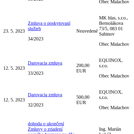
Obec Malachov
MK hlas, s.r.o.,
Zmluva o poskytovaní
Bernolákova
služieb
73/5, 083 01
23. 5. 2023
Neuvedené
Sabinov
34/2023
Obec Malachov
EQUINOX,
Darovacia zmluva
200,00
s.r.o.
12. 5. 2023
EUR
33/2023
Obec Malachov
EQUINOX,
Darovacia zmluva
500,00
s.r.o.
12. 5. 2023
EUR
32/2023
Obec Malachov
dohoda o ukončení
Zmluvy o zriadení
Ing. Marián