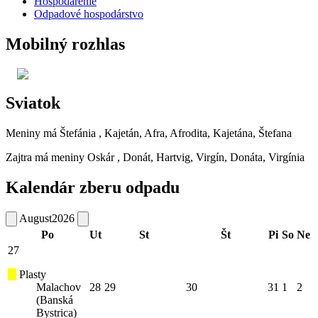
Hospodárenie
Odpadové hospodárstvo
Mobilný rozhlas
Sviatok
Meniny má
Štefánia
, Kajetán, Afra, Afrodita, Kajetána, Štefana
Zajtra má meniny
Oskár
, Donát, Hartvig, Virgín, Donáta, Virgínia
Kalendár zberu odpadu
August
2026
Po
Ut
St
Št
Pi
So
Ne
27
Plasty
Malachov
28
29
30
31
1
2
(Banská
Bystrica)