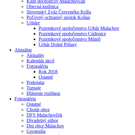
Klub dôchodcov Malachovčan
Obecná knižnica
Slovenský Zväz Červenéko Kríža
Poľovný ochranný spolok Košiar
Urbáre
Pozemkové spoločenstvo Urbár Malachov
Pozemkové spoločenstvo Cúdenice
Pozemkové spoločenstvo Mútnô
Urbár Dolné Pršany
Aktuálne
Aktuality
Kalendár akcií
Fotogaléria
Rok 2018
Ostatné
Podujatia
Turnaje
Hlásenie rozhlasu
Fotogaléria
Ostatné
Chotár obce
DFS Malachovček
Divadelný súbor
Dni obce Malachov
Geografia