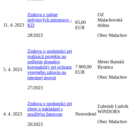
Zmluva o nájme
OZ
nebytových priestorov -
Malachovská
65,00
11. 4. 2023
KD
dolina
EUR
28/2023
Obec Malachov
Zmluva o spolupráci pri
realizácii projektu na
zníženie dopadov
Mesto Banská
7 869,00
koronakrízy pri ochrane
Bystrica
5. 4. 2023
EUR
verejného zdravia na
Obec Malachov
miestnej úrovni
27/2023
Zmluva o spolupráci pri
Ľubomír Ludvik
zbere a nakladaní s
WINDORS
4. 4. 2023
Neuvedené
použitým šatstvom
Obec Malachov
26/2023