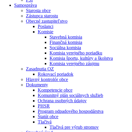
Samospráva
Starosta obce
Zástupca starostu
Obecné zastupiteľstvo
Poslanci
Komisie
Stavebná komisia
Finančná komisia
Sociálna komisia
Komisia verejného poriadku
Komisia športu, kultúry a školstva
Komisia verejného záujmu
Zasadnutia OZ
Rokovací poriadok
Hlavný kontrolór obce
Dokumenty
Kompetencie obce
Komunitný plán sociálnych služieb
Ochrana osobných údajov
PHSR
Program odpadového hospodárstva
Štatút obce
Tlačivá
Tlačivá pre výrub stromov