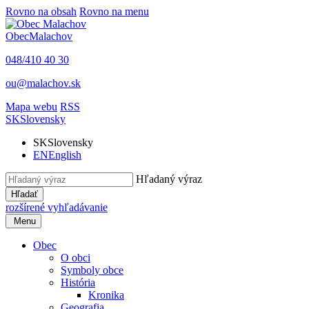
Rovno na obsah
Rovno na menu
Obec
Malachov
048/410 40 30
ou@malachov.sk
Mapa webu
RSS
SK
Slovensky
SK
Slovensky
EN
English
Hľadaný výraz
Hľadať
rozšírené vyhľadávanie
Menu
Obec
O obci
Symboly obce
História
Kronika
Geografia