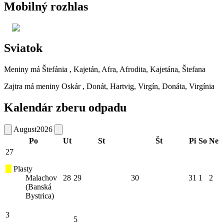
Mobilný rozhlas
Sviatok
Meniny má
Štefánia
, Kajetán, Afra, Afrodita, Kajetána, Štefana
Zajtra má meniny
Oskár
, Donát, Hartvig, Virgín, Donáta, Virgínia
Kalendár zberu odpadu
August
2026
Po
Ut
St
Št
Pi
So
Ne
27
Plasty
Malachov
28
29
30
31
1
2
(Banská
Bystrica)
3
5