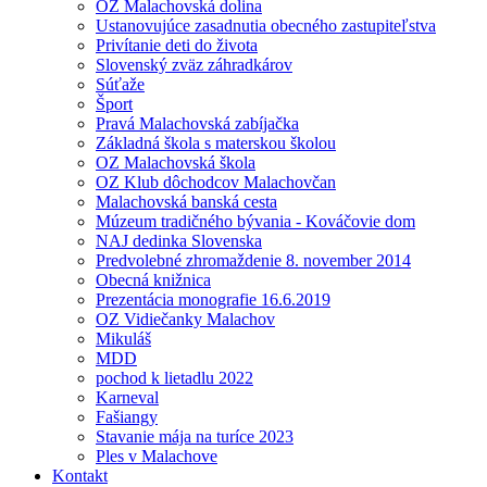
OZ Malachovská dolina
Ustanovujúce zasadnutia obecného zastupiteľstva
Privítanie deti do života
Slovenský zväz záhradkárov
Súťaže
Šport
Pravá Malachovská zabíjačka
Základná škola s materskou školou
OZ Malachovská škola
OZ Klub dôchodcov Malachovčan
Malachovská banská cesta
Múzeum tradičného bývania - Kováčovie dom
NAJ dedinka Slovenska
Predvolebné zhromaždenie 8. november 2014
Obecná knižnica
Prezentácia monografie 16.6.2019
OZ Vidiečanky Malachov
Mikuláš
MDD
pochod k lietadlu 2022
Karneval
Fašiangy
Stavanie mája na turíce 2023
Ples v Malachove
Kontakt