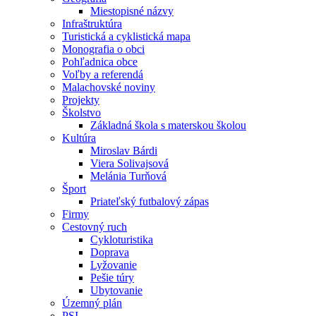
Miestopisné názvy
Infraštruktúra
Turistická a cyklistická mapa
Monografia o obci
Pohľadnica obce
Voľby a referendá
Malachovské noviny
Projekty
Školstvo
Základná škola s materskou školou
Kultúra
Miroslav Bárdi
Viera Solivajsová
Melánia Turňová
Šport
Priateľský futbalový zápas
Firmy
Cestovný ruch
Cykloturistika
Doprava
Lyžovanie
Pešie túry
Ubytovanie
Územný plán
PSI