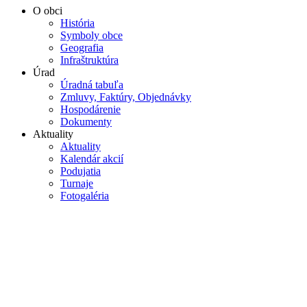
O obci
História
Symboly obce
Geografia
Infraštruktúra
Úrad
Úradná tabuľa
Zmluvy, Faktúry, Objednávky
Hospodárenie
Dokumenty
Aktuality
Aktuality
Kalendár akcií
Podujatia
Turnaje
Fotogaléria