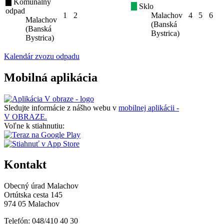
Komunálny
Sklo
odpad
1
2
Malachov
4
5
6
Malachov
(Banská
(Banská
Bystrica)
Bystrica)
Kalendár zvozu odpadu
Mobilná aplikácia
Sledujte informácie z nášho webu v
mobilnej aplikácii -
V OBRAZE.
Voľne k stiahnutiu:
Kontakt
Obecný úrad Malachov
Ortútska cesta 145
974 05 Malachov
Telefón: 048/410 40 30