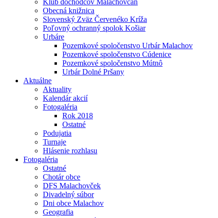
Klub dôchodcov Malachovčan
Obecná knižnica
Slovenský Zväz Červenéko Kríža
Poľovný ochranný spolok Košiar
Urbáre
Pozemkové spoločenstvo Urbár Malachov
Pozemkové spoločenstvo Cúdenice
Pozemkové spoločenstvo Mútnô
Urbár Dolné Pršany
Aktuálne
Aktuality
Kalendár akcií
Fotogaléria
Rok 2018
Ostatné
Podujatia
Turnaje
Hlásenie rozhlasu
Fotogaléria
Ostatné
Chotár obce
DFS Malachovček
Divadelný súbor
Dni obce Malachov
Geografia