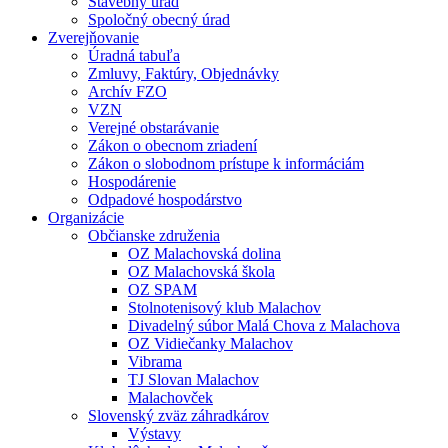
Stavebný úrad
Spoločný obecný úrad
Zverejňovanie
Úradná tabuľa
Zmluvy, Faktúry, Objednávky
Archív FZO
VZN
Verejné obstarávanie
Zákon o obecnom zriadení
Zákon o slobodnom prístupe k informáciám
Hospodárenie
Odpadové hospodárstvo
Organizácie
Občianske združenia
OZ Malachovská dolina
OZ Malachovská škola
OZ SPAM
Stolnotenisový klub Malachov
Divadelný súbor Malá Chova z Malachova
OZ Vidiečanky Malachov
Vibrama
TJ Slovan Malachov
Malachovček
Slovenský zväz záhradkárov
Výstavy