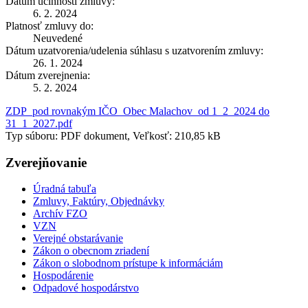
Dátum účinnosti zmluvy:
6. 2. 2024
Platnosť zmluvy do:
Neuvedené
Dátum uzatvorenia/udelenia súhlasu s uzatvorením zmluvy:
26. 1. 2024
Dátum zverejnenia:
5. 2. 2024
ZDP_pod rovnakým IČO_Obec Malachov_od 1_2_2024 do
31_1_2027.pdf
Typ súboru: PDF dokument, Veľkosť: 210,85 kB
Zverejňovanie
Úradná tabuľa
Zmluvy, Faktúry, Objednávky
Archív FZO
VZN
Verejné obstarávanie
Zákon o obecnom zriadení
Zákon o slobodnom prístupe k informáciám
Hospodárenie
Odpadové hospodárstvo