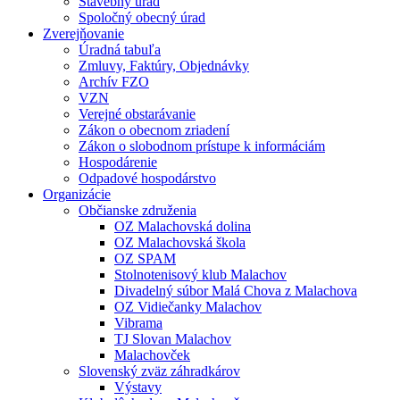
Stavebný úrad
Spoločný obecný úrad
Zverejňovanie
Úradná tabuľa
Zmluvy, Faktúry, Objednávky
Archív FZO
VZN
Verejné obstarávanie
Zákon o obecnom zriadení
Zákon o slobodnom prístupe k informáciám
Hospodárenie
Odpadové hospodárstvo
Organizácie
Občianske združenia
OZ Malachovská dolina
OZ Malachovská škola
OZ SPAM
Stolnotenisový klub Malachov
Divadelný súbor Malá Chova z Malachova
OZ Vidiečanky Malachov
Vibrama
TJ Slovan Malachov
Malachovček
Slovenský zväz záhradkárov
Výstavy