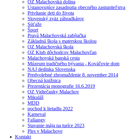
OZ Malachovská dolina
Ustanovujúce zasadnutia obecného zastupiteľstva
Privítanie deti do života
Slovenský zväz záhradkárov
Súťaže
Šport
Pravá Malachovská zabíjačka
Základná škola s materskou školou
OZ Malachovská škola
OZ Klub dôchodcov Malachovčan
Malachovská banská cesta
Múzeum tradičného bývania - Kováčovie dom
NAJ dedinka Slovenska
Predvolebné zhromaždenie 8. november 2014
Obecná knižnica
Prezentácia monografie 16.6.2019
OZ Vidiečanky Malachov
Mikuláš
MDD
pochod k lietadlu 2022
Karneval
Fašiangy
Stavanie mája na turíce 2023
Ples v Malachove
Kontakt