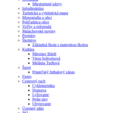
Miestopisné názvy
Infraštruktúra
Turistická a cyklistická mapa
Monografia o obci
Pohľadnica obce
Voľby a referendá
Malachovské noviny
Projekty
Školstvo
Základná škola s materskou školou
Kultúra
Miroslav Bárdi
Viera Solivajsová
Melánia Turňová
Šport
Priateľský futbalový zápas
Firmy
Cestovný ruch
Cykloturistika
Doprava
Lyžovanie
Pešie túry
Ubytovanie
Územný plán
PSI