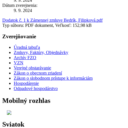
9. 9. 2024
Dátum zverejnenia:
9. 9. 2024
Dodatok č. 1 k Zámennej zmluve Bedrík, Filipková.pdf
Typ súboru: PDF dokument, Veľkosť: 152,98 kB
Zverejňovanie
Úradná tabuľa
Zmluvy, Faktúry, Objednávky
Archív FZO
VZN
Verejné obstarávanie
Zákon o obecnom zriadení
Zákon o slobodnom prístupe k informáciám
Hospodárenie
Odpadové hospodárstvo
Mobilný rozhlas
Sviatok