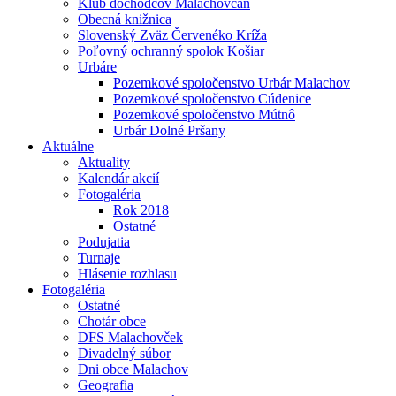
Klub dôchodcov Malachovčan
Obecná knižnica
Slovenský Zväz Červenéko Kríža
Poľovný ochranný spolok Košiar
Urbáre
Pozemkové spoločenstvo Urbár Malachov
Pozemkové spoločenstvo Cúdenice
Pozemkové spoločenstvo Mútnô
Urbár Dolné Pršany
Aktuálne
Aktuality
Kalendár akcií
Fotogaléria
Rok 2018
Ostatné
Podujatia
Turnaje
Hlásenie rozhlasu
Fotogaléria
Ostatné
Chotár obce
DFS Malachovček
Divadelný súbor
Dni obce Malachov
Geografia