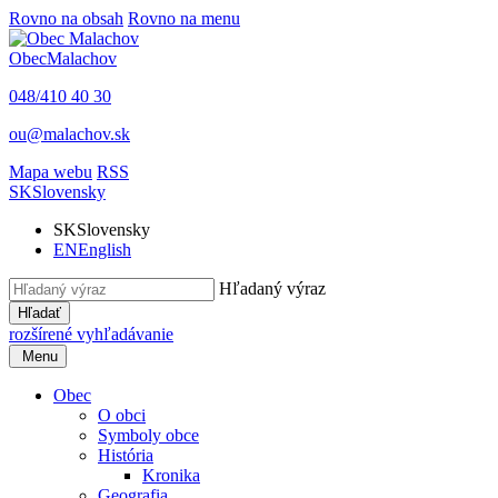
Rovno na obsah
Rovno na menu
Obec
Malachov
048/410 40 30
ou@malachov.sk
Mapa webu
RSS
SK
Slovensky
SK
Slovensky
EN
English
Hľadaný výraz
Hľadať
rozšírené vyhľadávanie
Menu
Obec
O obci
Symboly obce
História
Kronika
Geografia