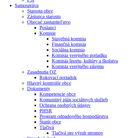
Samospráva
Starosta obce
Zástupca starostu
Obecné zastupiteľstvo
Poslanci
Komisie
Stavebná komisia
Finančná komisia
Sociálna komisia
Komisia verejného poriadku
Komisia športu, kultúry a školstva
Komisia verejného záujmu
Zasadnutia OZ
Rokovací poriadok
Hlavný kontrolór obce
Dokumenty
Kompetencie obce
Komunitný plán sociálnych služieb
Ochrana osobných údajov
PHSR
Program odpadového hospodárstva
Štatút obce
Tlačivá
Tlačivá pre výrub stromov