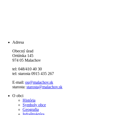
Adresa
Obecný úrad
Ortútska 145
974 05 Malachov
tel: 048/410 40 30
tel: starosta 0915 435 267
E-mail:
ou@malachov.sk
starosta:
starosta@malachov.sk
O obci
História
Symboly obce
Geografia
Infraštruktúra