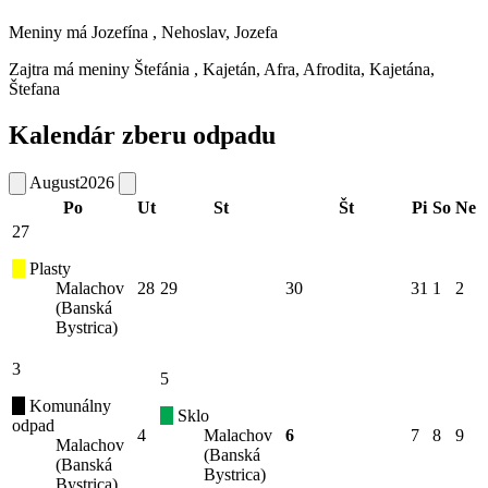
Meniny má
Jozefína
, Nehoslav, Jozefa
Zajtra má meniny
Štefánia
, Kajetán, Afra, Afrodita, Kajetána,
Štefana
Kalendár zberu odpadu
August
2026
Po
Ut
St
Št
Pi
So
Ne
27
Plasty
Malachov
28
29
30
31
1
2
(Banská
Bystrica)
3
5
Komunálny
Sklo
odpad
4
Malachov
6
7
8
9
Malachov
(Banská
(Banská
Bystrica)
Bystrica)