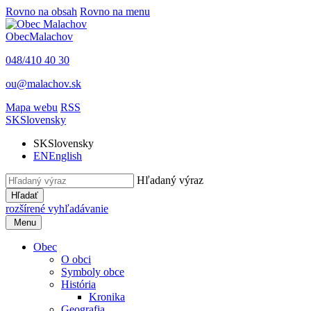
Rovno na obsah
Rovno na menu
Obec
Malachov
048/410 40 30
ou@malachov.sk
Mapa webu
RSS
SK
Slovensky
SK
Slovensky
EN
English
Hľadaný výraz
Hľadať
rozšírené vyhľadávanie
Menu
Obec
O obci
Symboly obce
História
Kronika
Geografia