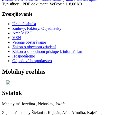
Typ súboru: PDF dokument, Veľkosť: 118,06 kB
Zverejňovanie
Úradná tabuľa
Zmluvy, Faktúry, Objednávky
Archív FZO
VZN
Verejné obstarávanie
Zákon o obecnom zriadení
Zákon o slobodnom prístupe k informáciám
Hospodárenie
Odpadové hospodárstvo
Mobilný rozhlas
Sviatok
Meniny má
Jozefína
, Nehoslav, Jozefa
Zajtra má meniny
Štefánia
, Kajetán, Afra, Afrodita, Kajetána,