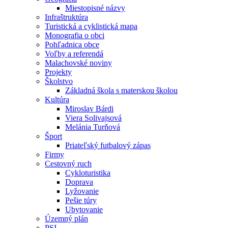
Miestopisné názvy
Infraštruktúra
Turistická a cyklistická mapa
Monografia o obci
Pohľadnica obce
Voľby a referendá
Malachovské noviny
Projekty
Školstvo
Základná škola s materskou školou
Kultúra
Miroslav Bárdi
Viera Solivajsová
Melánia Turňová
Šport
Priateľský futbalový zápas
Firmy
Cestovný ruch
Cykloturistika
Doprava
Lyžovanie
Pešie túry
Ubytovanie
Územný plán
PSI