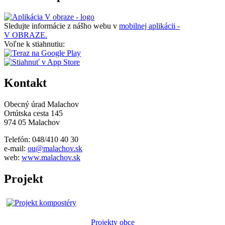
Sledujte informácie z nášho webu v
mobilnej aplikácii -
V OBRAZE.
Voľne k stiahnutiu:
Kontakt
Obecný úrad Malachov
Ortútska cesta 145
974 05 Malachov
Telefón: 048/410 40 30
e-mail:
ou@malachov.sk
web:
www.malachov.sk
Projekt
Projekty obce