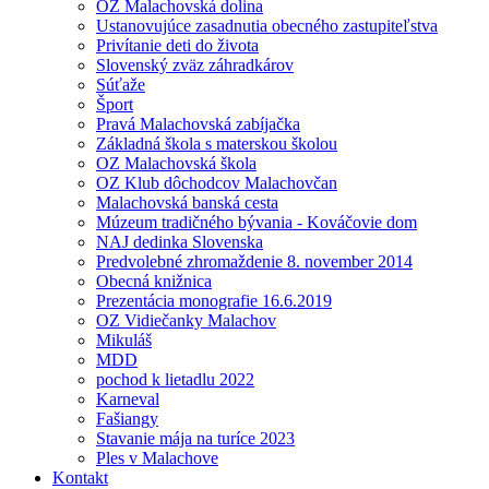
OZ Malachovská dolina
Ustanovujúce zasadnutia obecného zastupiteľstva
Privítanie deti do života
Slovenský zväz záhradkárov
Súťaže
Šport
Pravá Malachovská zabíjačka
Základná škola s materskou školou
OZ Malachovská škola
OZ Klub dôchodcov Malachovčan
Malachovská banská cesta
Múzeum tradičného bývania - Kováčovie dom
NAJ dedinka Slovenska
Predvolebné zhromaždenie 8. november 2014
Obecná knižnica
Prezentácia monografie 16.6.2019
OZ Vidiečanky Malachov
Mikuláš
MDD
pochod k lietadlu 2022
Karneval
Fašiangy
Stavanie mája na turíce 2023
Ples v Malachove
Kontakt