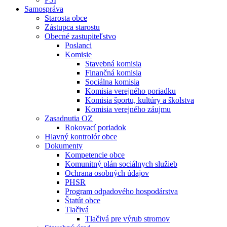
Samospráva
Starosta obce
Zástupca starostu
Obecné zastupiteľstvo
Poslanci
Komisie
Stavebná komisia
Finančná komisia
Sociálna komisia
Komisia verejného poriadku
Komisia športu, kultúry a školstva
Komisia verejného záujmu
Zasadnutia OZ
Rokovací poriadok
Hlavný kontrolór obce
Dokumenty
Kompetencie obce
Komunitný plán sociálnych služieb
Ochrana osobných údajov
PHSR
Program odpadového hospodárstva
Štatút obce
Tlačivá
Tlačivá pre výrub stromov