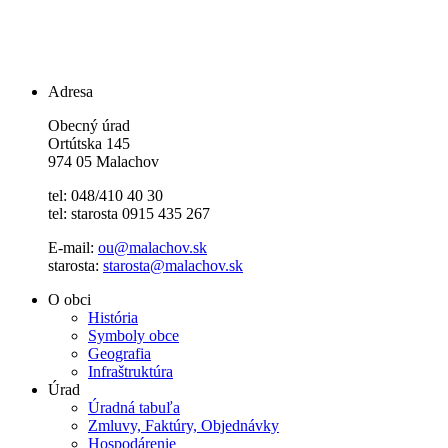
Adresa
Obecný úrad
Ortútska 145
974 05 Malachov
tel: 048/410 40 30
tel: starosta 0915 435 267
E-mail:
ou@malachov.sk
starosta:
starosta@malachov.sk
O obci
História
Symboly obce
Geografia
Infraštruktúra
Úrad
Úradná tabuľa
Zmluvy, Faktúry, Objednávky
Hospodárenie