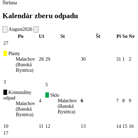
Štefana
Kalendár zberu odpadu
August
2026
Po
Ut
St
Št
Pi
So
Ne
27
Plasty
Malachov
28
29
30
31
1
2
(Banská
Bystrica)
3
5
Komunálny
Sklo
odpad
4
Malachov
6
7
8
9
Malachov
(Banská
(Banská
Bystrica)
Bystrica)
10
11
12
13
14
15
16
17