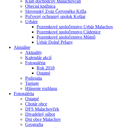
Klub dôchodcov Malachovčan
Obecná knižnica
Slovenský Zväz Červenéko Kríža
Poľovný ochranný spolok Košiar
Urbáre
Pozemkové spoločenstvo Urbár Malachov
Pozemkové spoločenstvo Cúdenice
Pozemkové spoločenstvo Mútnô
Urbár Dolné Pršany
Aktuálne
Aktuality
Kalendár akcií
Fotogaléria
Rok 2018
Ostatné
Podujatia
Turnaje
Hlásenie rozhlasu
Fotogaléria
Ostatné
Chotár obce
DFS Malachovček
Divadelný súbor
Dni obce Malachov
Geografia