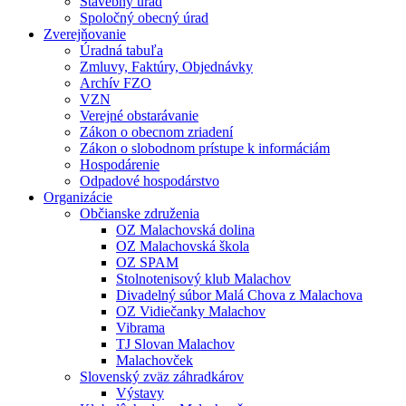
Stavebný úrad
Spoločný obecný úrad
Zverejňovanie
Úradná tabuľa
Zmluvy, Faktúry, Objednávky
Archív FZO
VZN
Verejné obstarávanie
Zákon o obecnom zriadení
Zákon o slobodnom prístupe k informáciám
Hospodárenie
Odpadové hospodárstvo
Organizácie
Občianske združenia
OZ Malachovská dolina
OZ Malachovská škola
OZ SPAM
Stolnotenisový klub Malachov
Divadelný súbor Malá Chova z Malachova
OZ Vidiečanky Malachov
Vibrama
TJ Slovan Malachov
Malachovček
Slovenský zväz záhradkárov
Výstavy