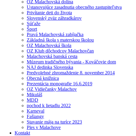
OZ Malachovská dolina
Ustanovujúce zasadnutia obecného zastupiteľstva
Privítanie deti do života
Slovenský zväz záhradkárov
Súťaže
Šport
Pravá Malachovská zabíjačka
Základná škola s materskou školou
OZ Malachovská škola
OZ Klub dôchodcov Malachovčan
Malachovská banská cesta
Múzeum tradičného bývania - Kováčovie dom
NAJ dedinka Slovenska
Predvolebné zhromaždenie 8. november 2014
Obecná knižnica
Prezentácia monografie 16.6.2019
OZ Vidiečanky Malachov
Mikuláš
MDD
pochod k lietadlu 2022
Karneval
Fašiangy
Stavanie mája na turíce 2023
Ples v Malachove
Kontakt