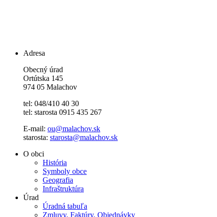
Adresa
Obecný úrad
Ortútska 145
974 05 Malachov
tel: 048/410 40 30
tel: starosta 0915 435 267
E-mail:
ou@malachov.sk
starosta:
starosta@malachov.sk
O obci
História
Symboly obce
Geografia
Infraštruktúra
Úrad
Úradná tabuľa
Zmluvy, Faktúry, Objednávky