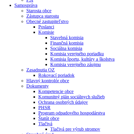
Samospráva
Starosta obce
Zástupca starostu
Obecné zastupiteľstvo
Poslanci
Komisie
Stavebná komisia
Finančná komisia
Sociálna komisia
Komisia verejného poriadku
Komisia športu, kultúry a školstva
Komisia verejného záujmu
Zasadnutia OZ
Rokovací poriadok
Hlavný kontrolór obce
Dokumenty
Kompetencie obce
Komunitný plán sociálnych služieb
Ochrana osobných údajov
PHSR
Program odpadového hospodárstva
Štatút obce
Tlačivá
Tlačivá pre výrub stromov