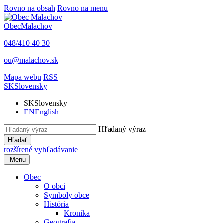
Rovno na obsah
Rovno na menu
Obec
Malachov
048/410 40 30
ou@malachov.sk
Mapa webu
RSS
SK
Slovensky
SK
Slovensky
EN
English
Hľadaný výraz
Hľadať
rozšírené vyhľadávanie
Menu
Obec
O obci
Symboly obce
História
Kronika
Geografia