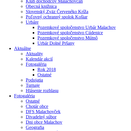
Klub dôchodcov Malachovčan
Obecná knižnica
Slovenský Zväz Červenéko Kríža
Poľovný ochranný spolok Košiar
Urbáre
Pozemkové spoločenstvo Urbár Malachov
Pozemkové spoločenstvo Cúdenice
Pozemkové spoločenstvo Mútnô
Urbár Dolné Pršany
Aktuálne
Aktuality
Kalendár akcií
Fotogaléria
Rok 2018
Ostatné
Podujatia
Turnaje
Hlásenie rozhlasu
Fotogaléria
Ostatné
Chotár obce
DFS Malachovček
Divadelný súbor
Dni obce Malachov
Geografia