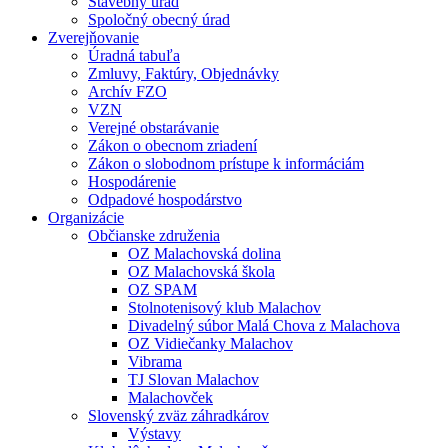
Stavebný úrad
Spoločný obecný úrad
Zverejňovanie
Úradná tabuľa
Zmluvy, Faktúry, Objednávky
Archív FZO
VZN
Verejné obstarávanie
Zákon o obecnom zriadení
Zákon o slobodnom prístupe k informáciám
Hospodárenie
Odpadové hospodárstvo
Organizácie
Občianske združenia
OZ Malachovská dolina
OZ Malachovská škola
OZ SPAM
Stolnotenisový klub Malachov
Divadelný súbor Malá Chova z Malachova
OZ Vidiečanky Malachov
Vibrama
TJ Slovan Malachov
Malachovček
Slovenský zväz záhradkárov
Výstavy