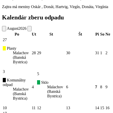
Zajtra má meniny
Oskár
, Donát, Hartvig, Virgín, Donáta, Virgínia
Kalendár zberu odpadu
August
2026
Po
Ut
St
Št
Pi
So
Ne
27
Plasty
Malachov
28
29
30
31
1
2
(Banská
Bystrica)
3
5
Komunálny
Sklo
odpad
4
Malachov
6
7
8
9
Malachov
(Banská
(Banská
Bystrica)
Bystrica)
10
11
12
13
14
15
16