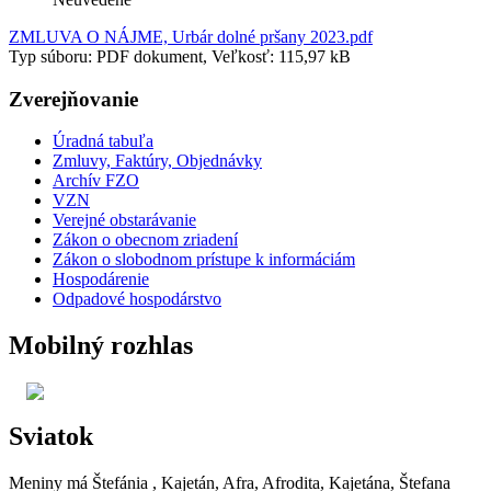
ZMLUVA O NÁJME, Urbár dolné pršany 2023.pdf
Typ súboru: PDF dokument, Veľkosť: 115,97 kB
Zverejňovanie
Úradná tabuľa
Zmluvy, Faktúry, Objednávky
Archív FZO
VZN
Verejné obstarávanie
Zákon o obecnom zriadení
Zákon o slobodnom prístupe k informáciám
Hospodárenie
Odpadové hospodárstvo
Mobilný rozhlas
Sviatok
Meniny má
Štefánia
, Kajetán, Afra, Afrodita, Kajetána, Štefana