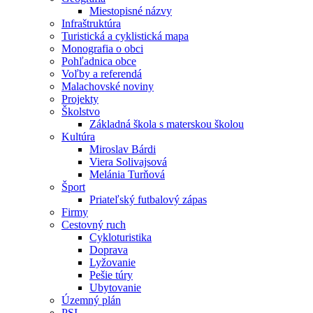
Miestopisné názvy
Infraštruktúra
Turistická a cyklistická mapa
Monografia o obci
Pohľadnica obce
Voľby a referendá
Malachovské noviny
Projekty
Školstvo
Základná škola s materskou školou
Kultúra
Miroslav Bárdi
Viera Solivajsová
Melánia Turňová
Šport
Priateľský futbalový zápas
Firmy
Cestovný ruch
Cykloturistika
Doprava
Lyžovanie
Pešie túry
Ubytovanie
Územný plán
PSI