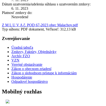
Dátum uzatvorenia/udelenia súhlasu s uzatvorením zmluvy:
6. 11. 2023
Platnosť zmluvy do:
Neuvedené
Z M L U V A č. POD 67-2023 obec Malachov.pdf
Typ súboru: PDF dokument, Veľkosť: 312,13 kB
Zverejňovanie
Úradná tabuľa
Zmluvy, Faktúry, Objednávky
Archív FZO
VZN
Verejné obstarávanie
Zákon o obecnom zriadení
Zákon o slobodnom prístupe k informáciám
Hospodárenie
Odpadové hospodárstvo
Mobilný rozhlas