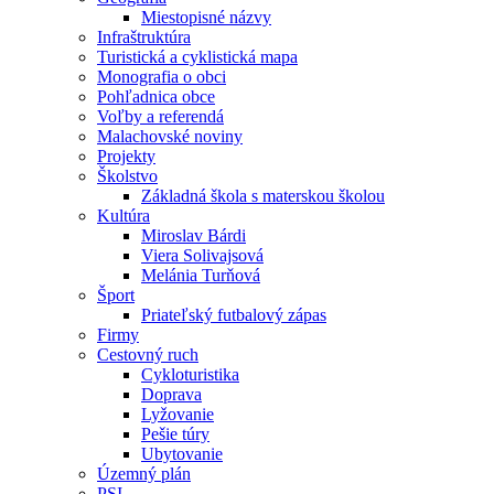
Miestopisné názvy
Infraštruktúra
Turistická a cyklistická mapa
Monografia o obci
Pohľadnica obce
Voľby a referendá
Malachovské noviny
Projekty
Školstvo
Základná škola s materskou školou
Kultúra
Miroslav Bárdi
Viera Solivajsová
Melánia Turňová
Šport
Priateľský futbalový zápas
Firmy
Cestovný ruch
Cykloturistika
Doprava
Lyžovanie
Pešie túry
Ubytovanie
Územný plán
PSI