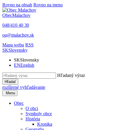
Rovno na obsah
Rovno na menu
Obec
Malachov
048/410 40 30
ou@malachov.sk
Mapa webu
RSS
SK
Slovensky
SK
Slovensky
EN
English
Hľadaný výraz
Hľadať
rozšírené vyhľadávanie
Menu
Obec
O obci
Symboly obce
História
Kronika
Geografia