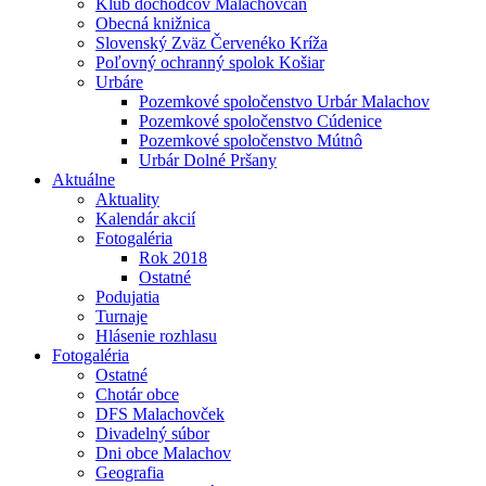
Klub dôchodcov Malachovčan
Obecná knižnica
Slovenský Zväz Červenéko Kríža
Poľovný ochranný spolok Košiar
Urbáre
Pozemkové spoločenstvo Urbár Malachov
Pozemkové spoločenstvo Cúdenice
Pozemkové spoločenstvo Mútnô
Urbár Dolné Pršany
Aktuálne
Aktuality
Kalendár akcií
Fotogaléria
Rok 2018
Ostatné
Podujatia
Turnaje
Hlásenie rozhlasu
Fotogaléria
Ostatné
Chotár obce
DFS Malachovček
Divadelný súbor
Dni obce Malachov
Geografia