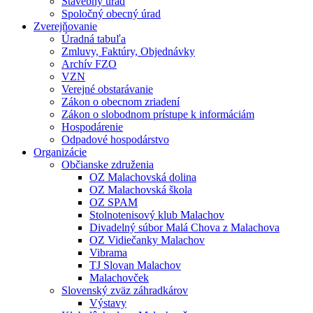
Stavebný úrad
Spoločný obecný úrad
Zverejňovanie
Úradná tabuľa
Zmluvy, Faktúry, Objednávky
Archív FZO
VZN
Verejné obstarávanie
Zákon o obecnom zriadení
Zákon o slobodnom prístupe k informáciám
Hospodárenie
Odpadové hospodárstvo
Organizácie
Občianske združenia
OZ Malachovská dolina
OZ Malachovská škola
OZ SPAM
Stolnotenisový klub Malachov
Divadelný súbor Malá Chova z Malachova
OZ Vidiečanky Malachov
Vibrama
TJ Slovan Malachov
Malachovček
Slovenský zväz záhradkárov
Výstavy