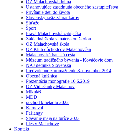
OZ Malachovská dolina
Ustanovujúce zasadnutia obecného zastupiteľstva
Privítanie deti do života
Slovenský zväz záhradkárov
Súťaže
Šport
Pravá Malachovská zabíjačka
Základná škola s materskou školou
OZ Malachovská škola
OZ Klub dôchodcov Malachovčan
Malachovská banská cesta
Múzeum tradičného bývania - Kováčovie dom
NAJ dedinka Slovenska
Predvolebné zhromaždenie 8. november 2014
Obecná knižnica
Prezentácia monografie 16.6.2019
OZ Vidiečanky Malachov
Mikuláš
MDD
pochod k lietadlu 2022
Karneval
Fašiangy
Stavanie mája na turíce 2023
Ples v Malachove
Kontakt