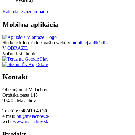
Bystrica)
Kalendár zvozu odpadu
Mobilná aplikácia
Sledujte informácie z nášho webu v
mobilnej aplikácii -
V OBRAZE.
Voľne k stiahnutiu:
Kontakt
Obecný úrad Malachov
Ortútska cesta 145
974 05 Malachov
Telefón: 048/410 40 30
e-mail:
ou@malachov.sk
web:
www.malachov.sk
Projekt