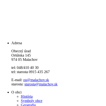
Adresa
Obecný úrad
Ortútska 145
974 05 Malachov
tel: 048/410 40 30
tel: starosta 0915 435 267
E-mail:
ou@malachov.sk
starosta:
starosta@malachov.sk
O obci
História
Symboly obce
Geografia