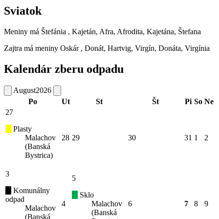
Sviatok
Meniny má
Štefánia
, Kajetán, Afra, Afrodita, Kajetána, Štefana
Zajtra má meniny
Oskár
, Donát, Hartvig, Virgín, Donáta, Virgínia
Kalendár zberu odpadu
August
2026
Po
Ut
St
Št
Pi
So
Ne
27
Plasty
Malachov
28
29
30
31
1
2
(Banská
Bystrica)
3
5
Komunálny
Sklo
odpad
4
Malachov
6
7
8
9
Malachov
(Banská
(Banská