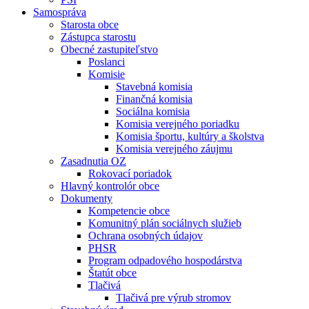
Samospráva
Starosta obce
Zástupca starostu
Obecné zastupiteľstvo
Poslanci
Komisie
Stavebná komisia
Finančná komisia
Sociálna komisia
Komisia verejného poriadku
Komisia športu, kultúry a školstva
Komisia verejného záujmu
Zasadnutia OZ
Rokovací poriadok
Hlavný kontrolór obce
Dokumenty
Kompetencie obce
Komunitný plán sociálnych služieb
Ochrana osobných údajov
PHSR
Program odpadového hospodárstva
Štatút obce
Tlačivá
Tlačivá pre výrub stromov