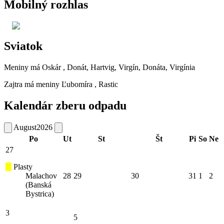
Mobilný rozhlas
Sviatok
Meniny má
Oskár
, Donát, Hartvig, Virgín, Donáta, Virgínia
Zajtra má meniny
Ľubomíra
, Rastic
Kalendár zberu odpadu
August
2026
Po
Ut
St
Št
Pi
So
Ne
27
Plasty
Malachov
28
29
30
31
1
2
(Banská
Bystrica)
3
5