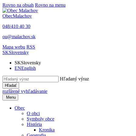
Rovno na obsah
Rovno na menu
Obec
Malachov
048/410 40 30
ou@malachov.sk
Mapa webu
RSS
SK
Slovensky
SK
Slovensky
EN
English
Hľadaný výraz
Hľadať
rozšírené vyhľadávanie
Menu
Obec
O obci
Symboly obce
História
Kronika
Geografia