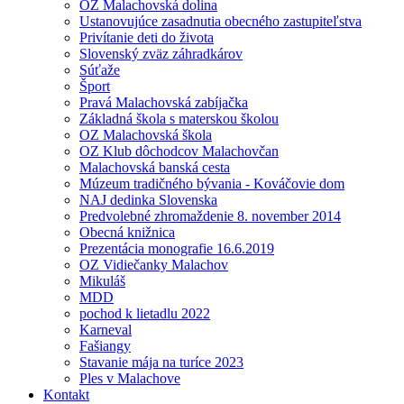
OZ Malachovská dolina
Ustanovujúce zasadnutia obecného zastupiteľstva
Privítanie deti do života
Slovenský zväz záhradkárov
Súťaže
Šport
Pravá Malachovská zabíjačka
Základná škola s materskou školou
OZ Malachovská škola
OZ Klub dôchodcov Malachovčan
Malachovská banská cesta
Múzeum tradičného bývania - Kováčovie dom
NAJ dedinka Slovenska
Predvolebné zhromaždenie 8. november 2014
Obecná knižnica
Prezentácia monografie 16.6.2019
OZ Vidiečanky Malachov
Mikuláš
MDD
pochod k lietadlu 2022
Karneval
Fašiangy
Stavanie mája na turíce 2023
Ples v Malachove
Kontakt