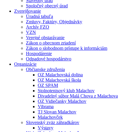
Stavebný úrad
Spoločný obecný úrad
Zverejňovanie
Úradná tabuľa
Zmluvy, Faktúry, Objednávky
Archív FZO
VZN
Verejné obstarávanie
Zákon o obecnom zriadení
Zákon o slobodnom prístupe k informáciám
Hospodárenie
Odpadové hospodárstvo
Organizácie
Občianske združenia
OZ Malachovská dolina
OZ Malachovská škola
OZ SPAM
Stolnotenisový klub Malachov
Divadelný súbor Malá Chova z Malachova
OZ Vidiečanky Malachov
Vibrama
TJ Slovan Malachov
Malachovček
Slovenský zväz záhradkárov
Výstavy