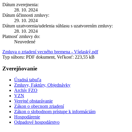
Dátum zverejnenia:
28. 10. 2024
Dátum účinnosti zmluvy:
29. 10. 2024
Dátum uzatvorenia/udelenia súhlasu s uzatvorením zmluvy:
28. 10. 2024
Platnosť zmluvy do:
Neuvedené
Zmluva o zriadení vecného bremena - Víglaský.pdf
Typ súboru: PDF dokument, Veľkosť: 223,55 kB
Zverejňovanie
Úradná tabuľa
Zmluvy, Faktúry, Objednávky
Archív FZO
VZN
Verejné obstarávanie
Zákon o obecnom zriadení
Zákon o slobodnom prístupe k informáciám
Hospodárenie
Odpadové hospodárstvo