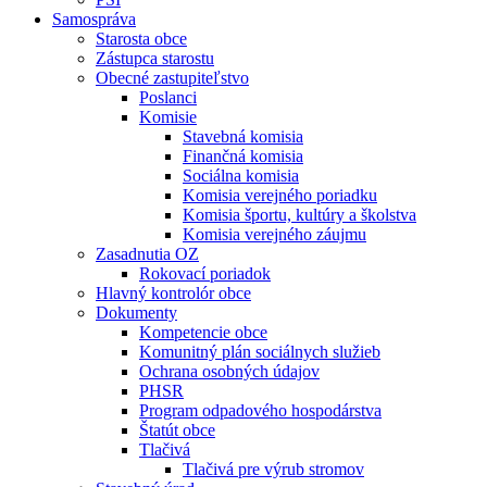
Samospráva
Starosta obce
Zástupca starostu
Obecné zastupiteľstvo
Poslanci
Komisie
Stavebná komisia
Finančná komisia
Sociálna komisia
Komisia verejného poriadku
Komisia športu, kultúry a školstva
Komisia verejného záujmu
Zasadnutia OZ
Rokovací poriadok
Hlavný kontrolór obce
Dokumenty
Kompetencie obce
Komunitný plán sociálnych služieb
Ochrana osobných údajov
PHSR
Program odpadového hospodárstva
Štatút obce
Tlačivá
Tlačivá pre výrub stromov