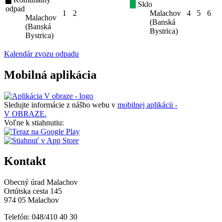
Sklo
odpad
1
2
Malachov
4
5
6
Malachov
(Banská
(Banská
Bystrica)
Bystrica)
Kalendár zvozu odpadu
Mobilná aplikácia
Sledujte informácie z nášho webu v
mobilnej aplikácii -
V OBRAZE.
Voľne k stiahnutiu:
Kontakt
Obecný úrad Malachov
Ortútska cesta 145
974 05 Malachov
Telefón: 048/410 40 30