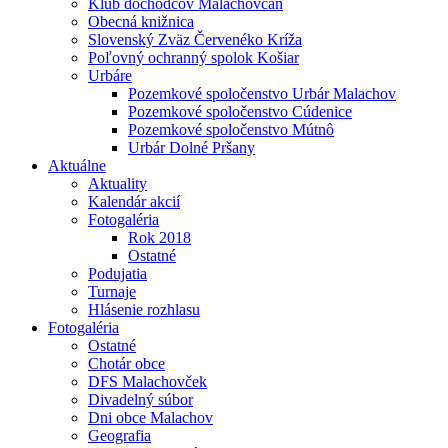
Klub dôchodcov Malachovčan
Obecná knižnica
Slovenský Zväz Červenéko Kríža
Poľovný ochranný spolok Košiar
Urbáre
Pozemkové spoločenstvo Urbár Malachov
Pozemkové spoločenstvo Cúdenice
Pozemkové spoločenstvo Mútnô
Urbár Dolné Pršany
Aktuálne
Aktuality
Kalendár akcií
Fotogaléria
Rok 2018
Ostatné
Podujatia
Turnaje
Hlásenie rozhlasu
Fotogaléria
Ostatné
Chotár obce
DFS Malachovček
Divadelný súbor
Dni obce Malachov
Geografia