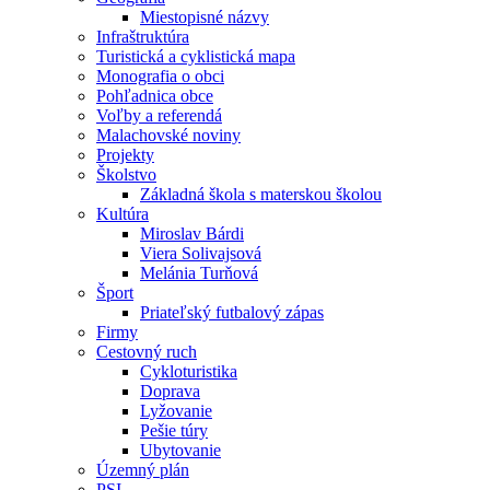
Miestopisné názvy
Infraštruktúra
Turistická a cyklistická mapa
Monografia o obci
Pohľadnica obce
Voľby a referendá
Malachovské noviny
Projekty
Školstvo
Základná škola s materskou školou
Kultúra
Miroslav Bárdi
Viera Solivajsová
Melánia Turňová
Šport
Priateľský futbalový zápas
Firmy
Cestovný ruch
Cykloturistika
Doprava
Lyžovanie
Pešie túry
Ubytovanie
Územný plán
PSI