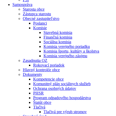
Samospráva
Starosta obce
Zástupca starostu
Obecné zastupiteľstvo
Poslanci
Komisie
Stavebná komisia
Finančná komisia
Sociálna komisia
Komisia verejného poriadku
Komisia športu, kultúry a školstva
Komisia verejného záujmu
Zasadnutia OZ
Rokovací poriadok
Hlavný kontrolór obce
Dokumenty
Kompetencie obce
Komunitný plán sociálnych služieb
Ochrana osobných údajov
PHSR
Program odpadového hospodárstva
Štatút obce
Tlačivá
Tlačivá pre výrub stromov