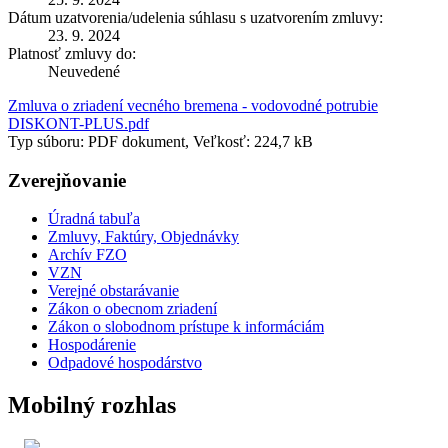
Dátum uzatvorenia/udelenia súhlasu s uzatvorením zmluvy:
23. 9. 2024
Platnosť zmluvy do:
Neuvedené
Zmluva o zriadení vecného bremena - vodovodné potrubie
DISKONT-PLUS.pdf
Typ súboru: PDF dokument, Veľkosť: 224,7 kB
Zverejňovanie
Úradná tabuľa
Zmluvy, Faktúry, Objednávky
Archív FZO
VZN
Verejné obstarávanie
Zákon o obecnom zriadení
Zákon o slobodnom prístupe k informáciám
Hospodárenie
Odpadové hospodárstvo
Mobilný rozhlas