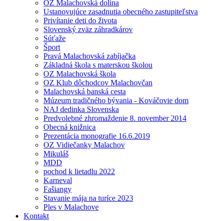
OZ Malachovská dolina
Ustanovujúce zasadnutia obecného zastupiteľstva
Privítanie deti do života
Slovenský zväz záhradkárov
Súťaže
Šport
Pravá Malachovská zabíjačka
Základná škola s materskou školou
OZ Malachovská škola
OZ Klub dôchodcov Malachovčan
Malachovská banská cesta
Múzeum tradičného bývania - Kováčovie dom
NAJ dedinka Slovenska
Predvolebné zhromaždenie 8. november 2014
Obecná knižnica
Prezentácia monografie 16.6.2019
OZ Vidiečanky Malachov
Mikuláš
MDD
pochod k lietadlu 2022
Karneval
Fašiangy
Stavanie mája na turíce 2023
Ples v Malachove
Kontakt