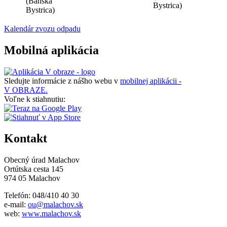
(Banská
Bystrica)
Bystrica)
Kalendár zvozu odpadu
Mobilná aplikácia
Sledujte informácie z nášho webu v
mobilnej aplikácii -
V OBRAZE.
Voľne k stiahnutiu:
Kontakt
Obecný úrad Malachov
Ortútska cesta 145
974 05 Malachov
Telefón: 048/410 40 30
e-mail:
ou@malachov.sk
web:
www.malachov.sk