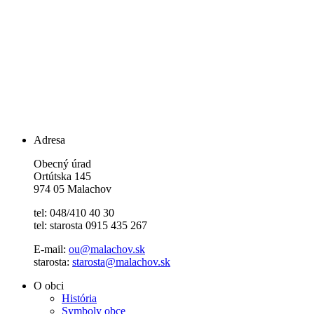
Adresa
Obecný úrad
Ortútska 145
974 05 Malachov
tel: 048/410 40 30
tel: starosta 0915 435 267
E-mail:
ou@malachov.sk
starosta:
starosta@malachov.sk
O obci
História
Symboly obce