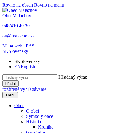
Rovno na obsah
Rovno na menu
Obec
Malachov
048/410 40 30
ou@malachov.sk
Mapa webu
RSS
SK
Slovensky
SK
Slovensky
EN
English
Hľadaný výraz
Hľadať
rozšírené vyhľadávanie
Menu
Obec
O obci
Symboly obce
História
Kronika
Geografia