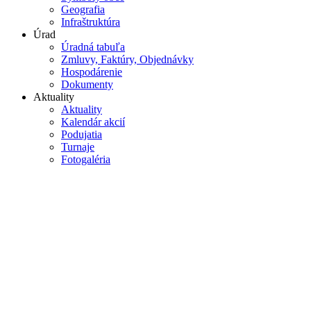
Geografia
Infraštruktúra
Úrad
Úradná tabuľa
Zmluvy, Faktúry, Objednávky
Hospodárenie
Dokumenty
Aktuality
Aktuality
Kalendár akcií
Podujatia
Turnaje
Fotogaléria