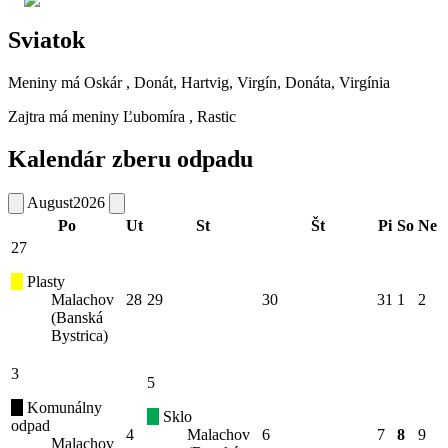
Sviatok
Meniny má
Oskár
, Donát, Hartvig, Virgín, Donáta, Virgínia
Zajtra má meniny
Ľubomíra
, Rastic
Kalendár zberu odpadu
August
2026
Po
Ut
St
Št
Pi
So
Ne
27
Plasty
Malachov
28
29
30
31
1
2
(Banská
Bystrica)
3
5
Komunálny
Sklo
odpad
4
Malachov
6
7
8
9
Malachov