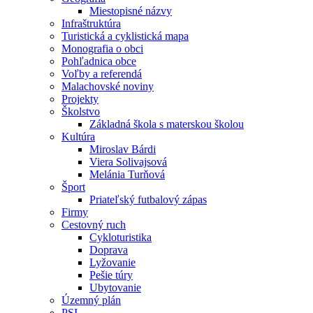
Miestopisné názvy
Infraštruktúra
Turistická a cyklistická mapa
Monografia o obci
Pohľadnica obce
Voľby a referendá
Malachovské noviny
Projekty
Školstvo
Základná škola s materskou školou
Kultúra
Miroslav Bárdi
Viera Solivajsová
Melánia Turňová
Šport
Priateľský futbalový zápas
Firmy
Cestovný ruch
Cykloturistika
Doprava
Lyžovanie
Pešie túry
Ubytovanie
Územný plán
PSI