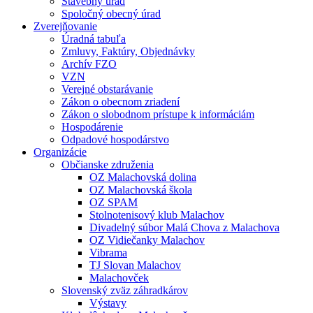
Stavebný úrad
Spoločný obecný úrad
Zverejňovanie
Úradná tabuľa
Zmluvy, Faktúry, Objednávky
Archív FZO
VZN
Verejné obstarávanie
Zákon o obecnom zriadení
Zákon o slobodnom prístupe k informáciám
Hospodárenie
Odpadové hospodárstvo
Organizácie
Občianske združenia
OZ Malachovská dolina
OZ Malachovská škola
OZ SPAM
Stolnotenisový klub Malachov
Divadelný súbor Malá Chova z Malachova
OZ Vidiečanky Malachov
Vibrama
TJ Slovan Malachov
Malachovček
Slovenský zväz záhradkárov
Výstavy