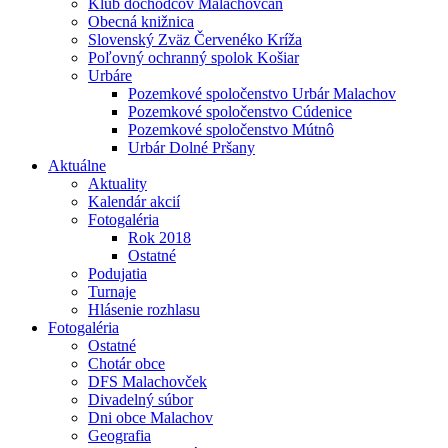
Klub dôchodcov Malachovčan
Obecná knižnica
Slovenský Zväz Červenéko Kríža
Poľovný ochranný spolok Košiar
Urbáre
Pozemkové spoločenstvo Urbár Malachov
Pozemkové spoločenstvo Cúdenice
Pozemkové spoločenstvo Mútnô
Urbár Dolné Pršany
Aktuálne
Aktuality
Kalendár akcií
Fotogaléria
Rok 2018
Ostatné
Podujatia
Turnaje
Hlásenie rozhlasu
Fotogaléria
Ostatné
Chotár obce
DFS Malachovček
Divadelný súbor
Dni obce Malachov
Geografia