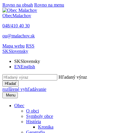
Rovno na obsah
Rovno na menu
Obec
Malachov
048/410 40 30
ou@malachov.sk
Mapa webu
RSS
SK
Slovensky
SK
Slovensky
EN
English
Hľadaný výraz
Hľadať
rozšírené vyhľadávanie
Menu
Obec
O obci
Symboly obce
História
Kronika
Geografia