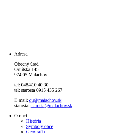
Adresa
Obecný úrad
Ortútska 145
974 05 Malachov
tel: 048/410 40 30
tel: starosta 0915 435 267
E-mail:
ou@malachov.sk
starosta:
starosta@malachov.sk
O obci
História
Symboly obce
Geografia