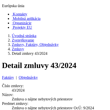
Európska únia
Kontakty
Mobilná aplikácia
Organizácie
Projekty EU
Úvodná stránka
Zverejňovanie
Zmluvy, Faktúry, Objednávky
Zmluvy
Detail zmluvy 43/2024
Detail zmluvy 43/2024
Faktúry
|
Objednávky
Číslo zmluvy:
43/2024
Názov:
Zmluva o nájme nebytových priestorov
Predmet zmluvy:
Zmluva o nájme nebytových priestorov OcÚ: 9/2024