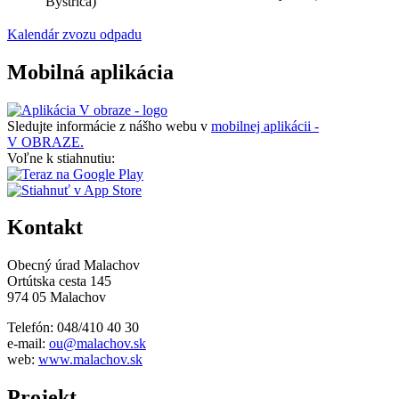
Bystrica)
Kalendár zvozu odpadu
Mobilná aplikácia
Sledujte informácie z nášho webu v
mobilnej aplikácii -
V OBRAZE.
Voľne k stiahnutiu:
Kontakt
Obecný úrad Malachov
Ortútska cesta 145
974 05 Malachov
Telefón: 048/410 40 30
e-mail:
ou@malachov.sk
web:
www.malachov.sk
Projekt