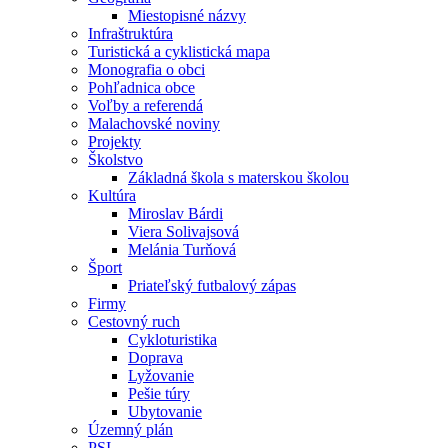
Miestopisné názvy
Infraštruktúra
Turistická a cyklistická mapa
Monografia o obci
Pohľadnica obce
Voľby a referendá
Malachovské noviny
Projekty
Školstvo
Základná škola s materskou školou
Kultúra
Miroslav Bárdi
Viera Solivajsová
Melánia Turňová
Šport
Priateľský futbalový zápas
Firmy
Cestovný ruch
Cykloturistika
Doprava
Lyžovanie
Pešie túry
Ubytovanie
Územný plán
PSI