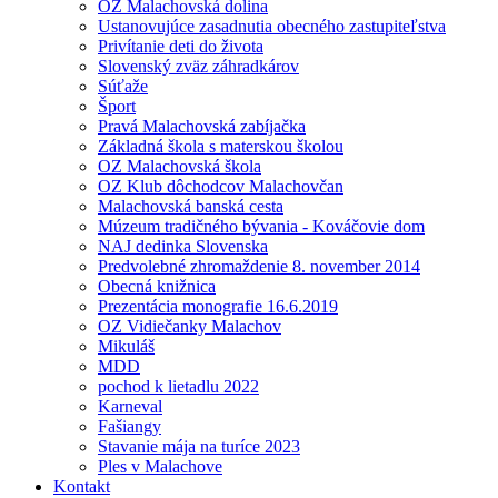
OZ Malachovská dolina
Ustanovujúce zasadnutia obecného zastupiteľstva
Privítanie deti do života
Slovenský zväz záhradkárov
Súťaže
Šport
Pravá Malachovská zabíjačka
Základná škola s materskou školou
OZ Malachovská škola
OZ Klub dôchodcov Malachovčan
Malachovská banská cesta
Múzeum tradičného bývania - Kováčovie dom
NAJ dedinka Slovenska
Predvolebné zhromaždenie 8. november 2014
Obecná knižnica
Prezentácia monografie 16.6.2019
OZ Vidiečanky Malachov
Mikuláš
MDD
pochod k lietadlu 2022
Karneval
Fašiangy
Stavanie mája na turíce 2023
Ples v Malachove
Kontakt