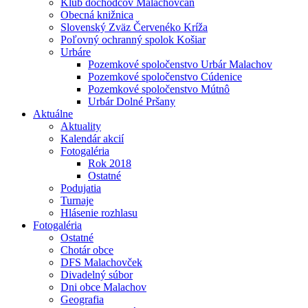
Klub dôchodcov Malachovčan
Obecná knižnica
Slovenský Zväz Červenéko Kríža
Poľovný ochranný spolok Košiar
Urbáre
Pozemkové spoločenstvo Urbár Malachov
Pozemkové spoločenstvo Cúdenice
Pozemkové spoločenstvo Mútnô
Urbár Dolné Pršany
Aktuálne
Aktuality
Kalendár akcií
Fotogaléria
Rok 2018
Ostatné
Podujatia
Turnaje
Hlásenie rozhlasu
Fotogaléria
Ostatné
Chotár obce
DFS Malachovček
Divadelný súbor
Dni obce Malachov
Geografia