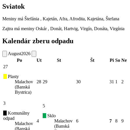
Sviatok
Meniny má
Štefánia
, Kajetán, Afra, Afrodita, Kajetána, Štefana
Zajtra má meniny
Oskár
, Donát, Hartvig, Virgín, Donáta, Virgínia
Kalendár zberu odpadu
August
2026
Po
Ut
St
Št
Pi
So
Ne
27
Plasty
Malachov
28
29
30
31
1
2
(Banská
Bystrica)
3
5
Komunálny
Sklo
odpad
4
Malachov
6
7
8
9
Malachov
(Banská
(Banská