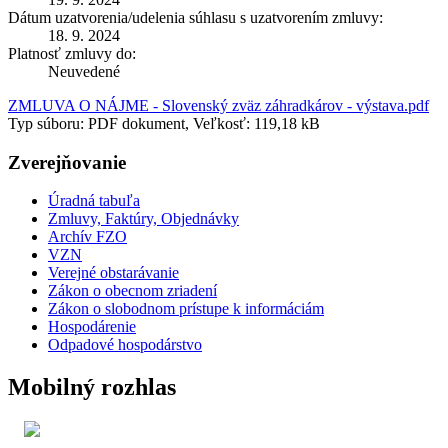
Dátum uzatvorenia/udelenia súhlasu s uzatvorením zmluvy:
18. 9. 2024
Platnosť zmluvy do:
Neuvedené
ZMLUVA O NÁJME - Slovenský zväz záhradkárov - výstava.pdf
Typ súboru: PDF dokument, Veľkosť: 119,18 kB
Zverejňovanie
Úradná tabuľa
Zmluvy, Faktúry, Objednávky
Archív FZO
VZN
Verejné obstarávanie
Zákon o obecnom zriadení
Zákon o slobodnom prístupe k informáciám
Hospodárenie
Odpadové hospodárstvo
Mobilný rozhlas