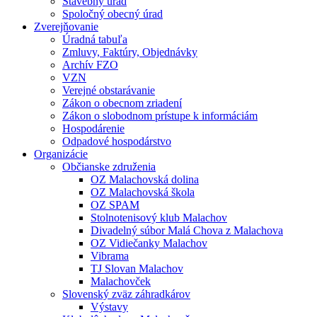
Stavebný úrad
Spoločný obecný úrad
Zverejňovanie
Úradná tabuľa
Zmluvy, Faktúry, Objednávky
Archív FZO
VZN
Verejné obstarávanie
Zákon o obecnom zriadení
Zákon o slobodnom prístupe k informáciám
Hospodárenie
Odpadové hospodárstvo
Organizácie
Občianske združenia
OZ Malachovská dolina
OZ Malachovská škola
OZ SPAM
Stolnotenisový klub Malachov
Divadelný súbor Malá Chova z Malachova
OZ Vidiečanky Malachov
Vibrama
TJ Slovan Malachov
Malachovček
Slovenský zväz záhradkárov
Výstavy