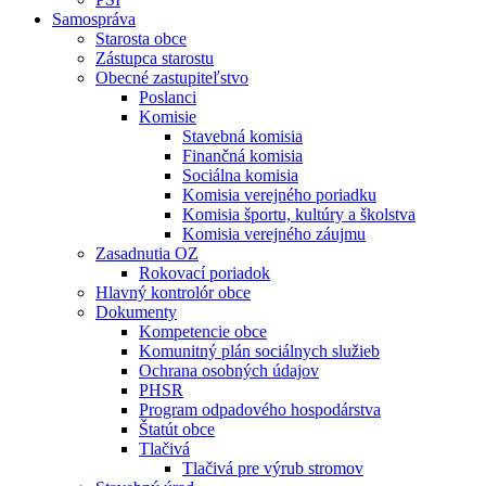
Samospráva
Starosta obce
Zástupca starostu
Obecné zastupiteľstvo
Poslanci
Komisie
Stavebná komisia
Finančná komisia
Sociálna komisia
Komisia verejného poriadku
Komisia športu, kultúry a školstva
Komisia verejného záujmu
Zasadnutia OZ
Rokovací poriadok
Hlavný kontrolór obce
Dokumenty
Kompetencie obce
Komunitný plán sociálnych služieb
Ochrana osobných údajov
PHSR
Program odpadového hospodárstva
Štatút obce
Tlačivá
Tlačivá pre výrub stromov