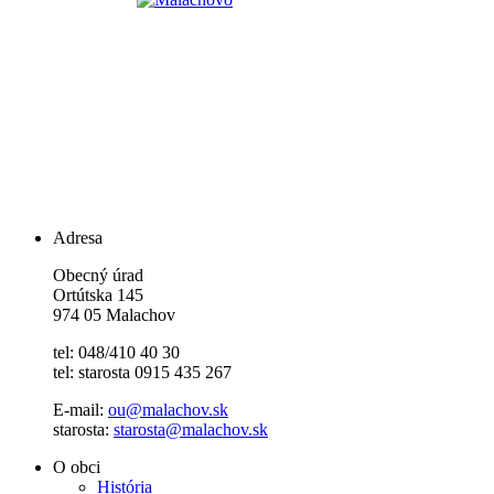
Adresa
Obecný úrad
Ortútska 145
974 05 Malachov
tel: 048/410 40 30
tel: starosta 0915 435 267
E-mail:
ou@malachov.sk
starosta:
starosta@malachov.sk
O obci
História