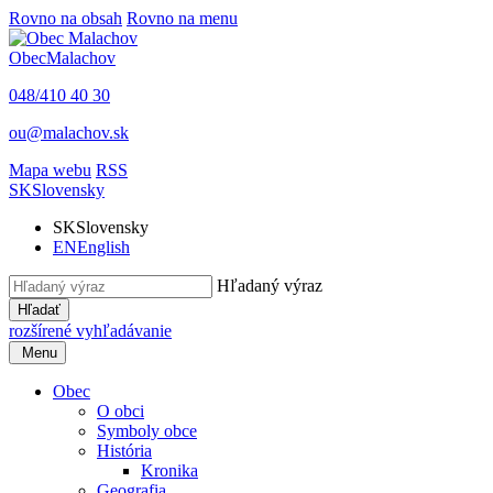
Rovno na obsah
Rovno na menu
Obec
Malachov
048/410 40 30
ou@malachov.sk
Mapa webu
RSS
SK
Slovensky
SK
Slovensky
EN
English
Hľadaný výraz
Hľadať
rozšírené vyhľadávanie
Menu
Obec
O obci
Symboly obce
História
Kronika
Geografia