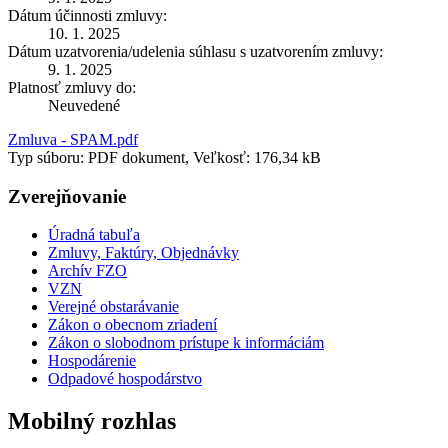
Dátum účinnosti zmluvy:
10. 1. 2025
Dátum uzatvorenia/udelenia súhlasu s uzatvorením zmluvy:
9. 1. 2025
Platnosť zmluvy do:
Neuvedené
Zmluva - SPAM.pdf
Typ súboru: PDF dokument, Veľkosť: 176,34 kB
Zverejňovanie
Úradná tabuľa
Zmluvy, Faktúry, Objednávky
Archív FZO
VZN
Verejné obstarávanie
Zákon o obecnom zriadení
Zákon o slobodnom prístupe k informáciám
Hospodárenie
Odpadové hospodárstvo
Mobilný rozhlas