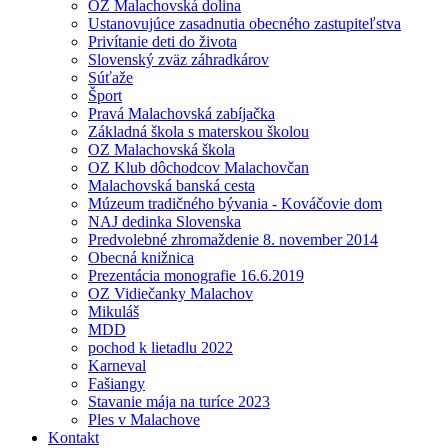
OZ Malachovská dolina
Ustanovujúce zasadnutia obecného zastupiteľstva
Privítanie deti do života
Slovenský zväz záhradkárov
Súťaže
Šport
Pravá Malachovská zabíjačka
Základná škola s materskou školou
OZ Malachovská škola
OZ Klub dôchodcov Malachovčan
Malachovská banská cesta
Múzeum tradičného bývania - Kováčovie dom
NAJ dedinka Slovenska
Predvolebné zhromaždenie 8. november 2014
Obecná knižnica
Prezentácia monografie 16.6.2019
OZ Vidiečanky Malachov
Mikuláš
MDD
pochod k lietadlu 2022
Karneval
Fašiangy
Stavanie mája na turíce 2023
Ples v Malachove
Kontakt