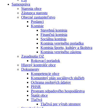
Samospráva
Starosta obce
Zástupca starostu
Obecné zastupiteľstvo
Poslanci
Komisie
Stavebná komisia
Finančná komisia
Sociálna komisia
Komisia verejného poriadku
Komisia športu, kultúry a školstva
Komisia verejného záujmu
Zasadnutia OZ
Rokovací poriadok
Hlavný kontrolór obce
Dokumenty
Kompetencie obce
Komunitný plán sociálnych služieb
Ochrana osobných údajov
PHSR
Program odpadového hospodárstva
Štatút obce
Tlačivá
Tlačivá pre výrub stromov