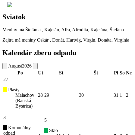
Sviatok
Meniny má
Štefánia
, Kajetán, Afra, Afrodita, Kajetána, Štefana
Zajtra má meniny
Oskár
, Donát, Hartvig, Virgín, Donáta, Virgínia
Kalendár zberu odpadu
August
2026
Po
Ut
St
Št
Pi
So
Ne
27
Plasty
Malachov
28
29
30
31
1
2
(Banská
Bystrica)
3
5
Komunálny
Sklo
odpad