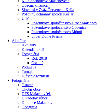
Klub dôchodcov Malachovčan
Obecná knižnica
Slovenský Zväz Červenéko Kríža
Poľovný ochranný spolok Košiar
Urbáre
Pozemkové spoločenstvo Urbár Malachov
Pozemkové spoločenstvo Cúdenice
Pozemkové spoločenstvo Mútnô
Urbár Dolné Pršany
Aktuálne
Aktuality
Kalendár akcií
Fotogaléria
Rok 2018
Ostatné
Podujatia
Turnaje
Hlásenie rozhlasu
Fotogaléria
Ostatné
Chotár obce
DFS Malachovček
Divadelný súbor
Dni obce Malachov
Geografia