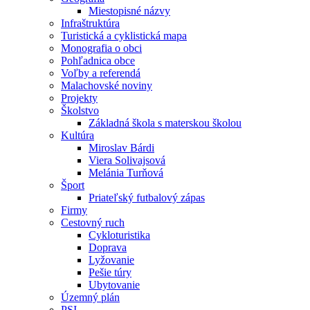
Miestopisné názvy
Infraštruktúra
Turistická a cyklistická mapa
Monografia o obci
Pohľadnica obce
Voľby a referendá
Malachovské noviny
Projekty
Školstvo
Základná škola s materskou školou
Kultúra
Miroslav Bárdi
Viera Solivajsová
Melánia Turňová
Šport
Priateľský futbalový zápas
Firmy
Cestovný ruch
Cykloturistika
Doprava
Lyžovanie
Pešie túry
Ubytovanie
Územný plán
PSI