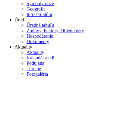
Symboly obce
Geografia
Infraštruktúra
Úrad
Úradná tabuľa
Zmluvy, Faktúry, Objednávky
Hospodárenie
Dokumenty
Aktuality
Aktuality
Kalendár akcií
Podujatia
Turnaje
Fotogaléria