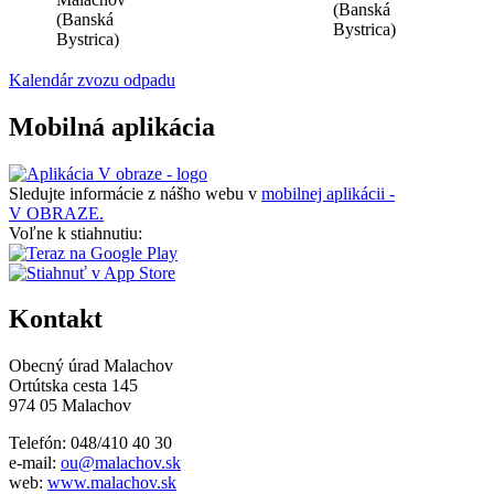
(Banská
(Banská
Bystrica)
Bystrica)
Kalendár zvozu odpadu
Mobilná aplikácia
Sledujte informácie z nášho webu v
mobilnej aplikácii -
V OBRAZE.
Voľne k stiahnutiu:
Kontakt
Obecný úrad Malachov
Ortútska cesta 145
974 05 Malachov
Telefón: 048/410 40 30
e-mail:
ou@malachov.sk
web:
www.malachov.sk