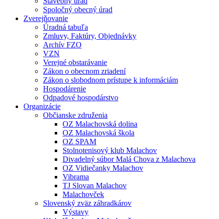
Stavebný úrad
Spoločný obecný úrad
Zverejňovanie
Úradná tabuľa
Zmluvy, Faktúry, Objednávky
Archív FZO
VZN
Verejné obstarávanie
Zákon o obecnom zriadení
Zákon o slobodnom prístupe k informáciám
Hospodárenie
Odpadové hospodárstvo
Organizácie
Občianske združenia
OZ Malachovská dolina
OZ Malachovská škola
OZ SPAM
Stolnotenisový klub Malachov
Divadelný súbor Malá Chova z Malachova
OZ Vidiečanky Malachov
Vibrama
TJ Slovan Malachov
Malachovček
Slovenský zväz záhradkárov
Výstavy