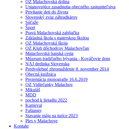
OZ Malachovská dolina
Ustanovujúce zasadnutia obecného zastupiteľstva
Privítanie deti do života
Slovenský zväz záhradkárov
Súťaže
Šport
Pravá Malachovská zabíjačka
Základná škola s materskou školou
OZ Malachovská škola
OZ Klub dôchodcov Malachovčan
Malachovská banská cesta
Múzeum tradičného bývania - Kováčovie dom
NAJ dedinka Slovenska
Predvolebné zhromaždenie 8. november 2014
Obecná knižnica
Prezentácia monografie 16.6.2019
OZ Vidiečanky Malachov
Mikuláš
MDD
pochod k lietadlu 2022
Karneval
Fašiangy
Stavanie mája na turíce 2023
Ples v Malachove
Kontakt