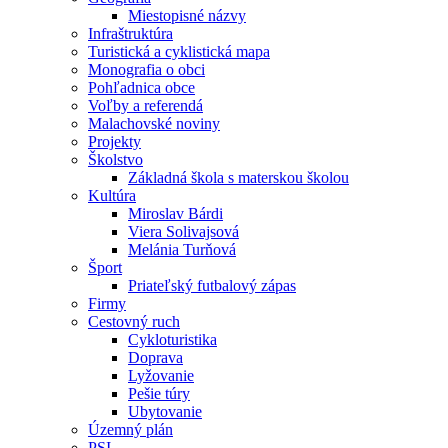
Miestopisné názvy
Infraštruktúra
Turistická a cyklistická mapa
Monografia o obci
Pohľadnica obce
Voľby a referendá
Malachovské noviny
Projekty
Školstvo
Základná škola s materskou školou
Kultúra
Miroslav Bárdi
Viera Solivajsová
Melánia Turňová
Šport
Priateľský futbalový zápas
Firmy
Cestovný ruch
Cykloturistika
Doprava
Lyžovanie
Pešie túry
Ubytovanie
Územný plán
PSI