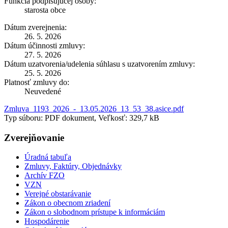
Funkcia podpisujúcej osoby:
starosta obce
Dátum zverejnenia:
26. 5. 2026
Dátum účinnosti zmluvy:
27. 5. 2026
Dátum uzatvorenia/udelenia súhlasu s uzatvorením zmluvy:
25. 5. 2026
Platnosť zmluvy do:
Neuvedené
Zmluva_1193_2026_-_13.05.2026_13_53_38.asice.pdf
Typ súboru: PDF dokument, Veľkosť: 329,7 kB
Zverejňovanie
Úradná tabuľa
Zmluvy, Faktúry, Objednávky
Archív FZO
VZN
Verejné obstarávanie
Zákon o obecnom zriadení
Zákon o slobodnom prístupe k informáciám
Hospodárenie