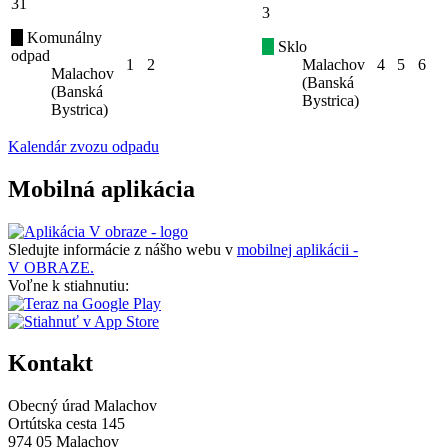
31
3
Komunálny
Sklo
odpad
1
2
Malachov
4
5
6
Malachov
(Banská
(Banská
Bystrica)
Bystrica)
Kalendár zvozu odpadu
Mobilná aplikácia
Sledujte informácie z nášho webu v
mobilnej aplikácii -
V OBRAZE.
Voľne k stiahnutiu:
Kontakt
Obecný úrad Malachov
Ortútska cesta 145
974 05 Malachov