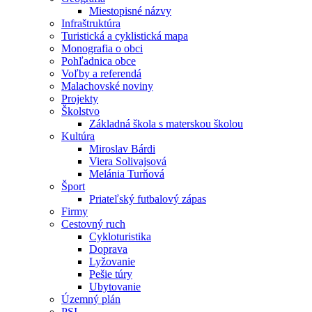
Miestopisné názvy
Infraštruktúra
Turistická a cyklistická mapa
Monografia o obci
Pohľadnica obce
Voľby a referendá
Malachovské noviny
Projekty
Školstvo
Základná škola s materskou školou
Kultúra
Miroslav Bárdi
Viera Solivajsová
Melánia Turňová
Šport
Priateľský futbalový zápas
Firmy
Cestovný ruch
Cykloturistika
Doprava
Lyžovanie
Pešie túry
Ubytovanie
Územný plán
PSI