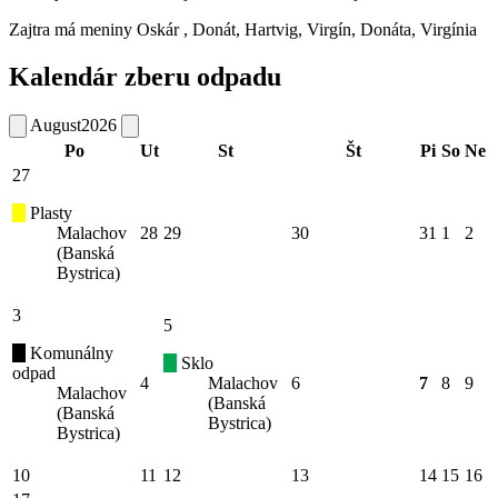
Zajtra má meniny
Oskár
, Donát, Hartvig, Virgín, Donáta, Virgínia
Kalendár zberu odpadu
August
2026
Po
Ut
St
Št
Pi
So
Ne
27
Plasty
Malachov
28
29
30
31
1
2
(Banská
Bystrica)
3
5
Komunálny
Sklo
odpad
4
Malachov
6
7
8
9
Malachov
(Banská
(Banská
Bystrica)
Bystrica)
10
11
12
13
14
15
16