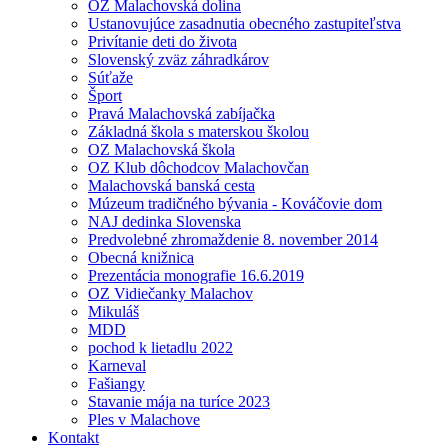
OZ Malachovská dolina
Ustanovujúce zasadnutia obecného zastupiteľstva
Privítanie deti do života
Slovenský zväz záhradkárov
Súťaže
Šport
Pravá Malachovská zabíjačka
Základná škola s materskou školou
OZ Malachovská škola
OZ Klub dôchodcov Malachovčan
Malachovská banská cesta
Múzeum tradičného bývania - Kováčovie dom
NAJ dedinka Slovenska
Predvolebné zhromaždenie 8. november 2014
Obecná knižnica
Prezentácia monografie 16.6.2019
OZ Vidiečanky Malachov
Mikuláš
MDD
pochod k lietadlu 2022
Karneval
Fašiangy
Stavanie mája na turíce 2023
Ples v Malachove
Kontakt