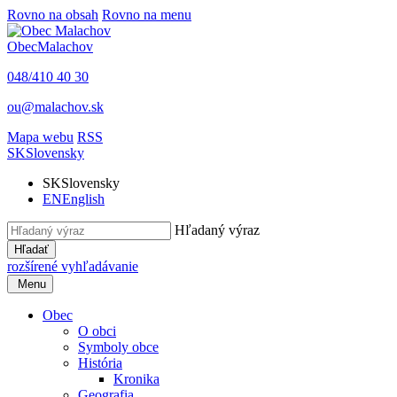
Rovno na obsah
Rovno na menu
Obec
Malachov
048/410 40 30
ou@malachov.sk
Mapa webu
RSS
SK
Slovensky
SK
Slovensky
EN
English
Hľadaný výraz
Hľadať
rozšírené vyhľadávanie
Menu
Obec
O obci
Symboly obce
História
Kronika
Geografia