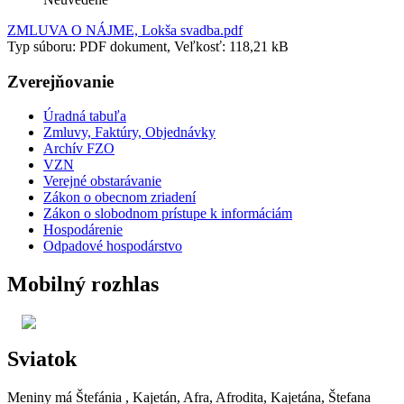
ZMLUVA O NÁJME, Lokša svadba.pdf
Typ súboru: PDF dokument, Veľkosť: 118,21 kB
Zverejňovanie
Úradná tabuľa
Zmluvy, Faktúry, Objednávky
Archív FZO
VZN
Verejné obstarávanie
Zákon o obecnom zriadení
Zákon o slobodnom prístupe k informáciám
Hospodárenie
Odpadové hospodárstvo
Mobilný rozhlas
Sviatok
Meniny má
Štefánia
, Kajetán, Afra, Afrodita, Kajetána, Štefana