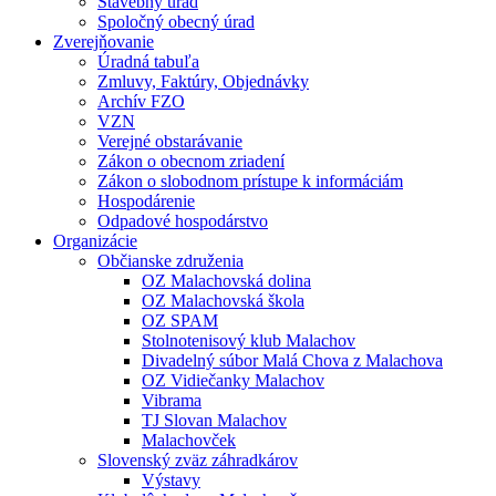
Stavebný úrad
Spoločný obecný úrad
Zverejňovanie
Úradná tabuľa
Zmluvy, Faktúry, Objednávky
Archív FZO
VZN
Verejné obstarávanie
Zákon o obecnom zriadení
Zákon o slobodnom prístupe k informáciám
Hospodárenie
Odpadové hospodárstvo
Organizácie
Občianske združenia
OZ Malachovská dolina
OZ Malachovská škola
OZ SPAM
Stolnotenisový klub Malachov
Divadelný súbor Malá Chova z Malachova
OZ Vidiečanky Malachov
Vibrama
TJ Slovan Malachov
Malachovček
Slovenský zväz záhradkárov
Výstavy