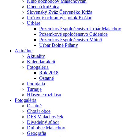
Klub dôchodcov Malachovčan
Obecná knižnica
Slovenský Zväz Červenéko Kríža
Poľovný ochranný spolok Košiar
Urbáre
Pozemkové spoločenstvo Urbár Malachov
Pozemkové spoločenstvo Cúdenice
Pozemkové spoločenstvo Mútnô
Urbár Dolné Pršany
Aktuálne
Aktuality
Kalendár akcií
Fotogaléria
Rok 2018
Ostatné
Podujatia
Turnaje
Hlásenie rozhlasu
Fotogaléria
Ostatné
Chotár obce
DFS Malachovček
Divadelný súbor
Dni obce Malachov
Geografia