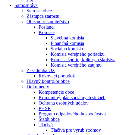
Samospráva
Starosta obce
Zástupca starostu
Obecné zastupiteľstvo
Poslanci
Komisie
Stavebná komisia
Finančná komisia
Sociálna komisia
Komisia verejného poriadku
Komisia športu, kultúry a školstva
Komisia verejného záujmu
Zasadnutia OZ
Rokovací poriadok
Hlavný kontrolór obce
Dokumenty
Kompetencie obce
Komunitný plán sociálnych služieb
Ochrana osobných údajov
PHSR
Program odpadového hospodárstva
Štatút obce
Tlačivá
Tlačivá pre výrub stromov