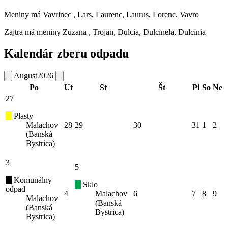
Meniny má
Vavrinec
, Lars, Laurenc, Laurus, Lorenc, Vavro
Zajtra má meniny
Zuzana
, Trojan, Dulcia, Dulcinela, Dulcínia
Kalendár zberu odpadu
August
2026
Po
Ut
St
Št
Pi
So
Ne
27
Plasty
Malachov
28
29
30
31
1
2
(Banská
Bystrica)
3
5
Komunálny
Sklo
odpad
4
Malachov
6
7
8
9
Malachov
(Banská
(Banská
Bystrica)
Bystrica)