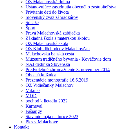
OZ Malachovská dolina
Ustanovujúce zasadnutia obecného zastupiteľstva
Privítanie deti do života
Slovenský zväz záhradkárov
Súťaže
Šport
Pravá Malachovská zabíjačka
Základná škola s materskou školou
OZ Malachovská škola
OZ Klub dôchodcov Malachovčan
Malachovská banská cesta
Múzeum tradičného bývania - Kováčovie dom
NAJ dedinka Slovenska
Predvolebné zhromaždenie 8. november 2014
Obecná knižnica
Prezentácia monografie 16.6.2019
OZ Vidiečanky Malachov
Mikuláš
MDD
pochod k lietadlu 2022
Karneval
Fašiangy
Stavanie mája na turíce 2023
Ples v Malachove
Kontakt