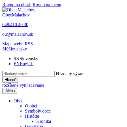
Rovno na obsah
Rovno na menu
Obec
Malachov
048/410 40 30
ou@malachov.sk
Mapa webu
RSS
SK
Slovensky
SK
Slovensky
EN
English
Hľadaný výraz
Hľadať
rozšírené vyhľadávanie
Menu
Obec
O obci
Symboly obce
História
Kronika
Geografia