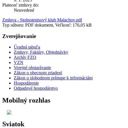
Platnosť zmluvy do:
Neuvedené
Zmluva - Stolnotenisový klub Malachov.pdf
Typ súboru: PDF dokument, Veľkosť: 176,05 kB
Zverejňovanie
Úradná tabuľa
Zmluvy, Faktúry, Objednávky
Archív FZO
VZN
Verejné obstarávanie
Zákon o obecnom zriadení
Zákon o slobodnom prístupe k informáciám
Hospodárenie
Odpadové hospodárstvo
Mobilný rozhlas
Sviatok