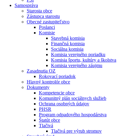
Samospráva
Starosta obce
Zástupca starostu
Obecné zastupiteľstvo
Poslanci
Komisie
Stavebná komisia
Finančná komisia
Sociálna komisia
Komisia verejného poriadku
Komisia športu, kultúry a školstva
Komisia verejného záujmu
Zasadnutia OZ
Rokovací poriadok
Hlavný kontrolór obce
Dokumenty
Kompetencie obce
Komunitný plán sociálnych služieb
Ochrana osobných údajov
PHSR
Program odpadového hospodárstva
Štatút obce
Tlačivá
Tlačivá pre výrub stromov