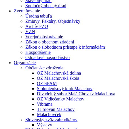
Stavebný úrad
Spoločný obecný úrad
Zverejňovanie
Úradná tabuľa
Zmluvy, Faktúry, Objednávky
Archív FZO
VZN
Verejné obstarávanie
Zákon o obecnom zriadení
Zákon o slobodnom prístupe k informáciám
Hospodárenie
Odpadové hospodárstvo
Organizácie
Občianske združenia
OZ Malachovská dolina
OZ Malachovská škola
OZ SPAM
Stolnotenisový klub Malachov
Divadelný súbor Malá Chova z Malachova
OZ Vidiečanky Malachov
Vibrama
TJ Slovan Malachov
Malachovček
Slovenský zväz záhradkárov
Výstavy