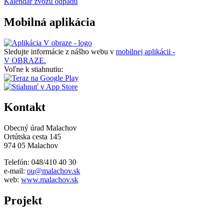
Kalendár zvozu odpadu
Mobilná aplikácia
Sledujte informácie z nášho webu v
mobilnej aplikácii -
V OBRAZE.
Voľne k stiahnutiu:
Kontakt
Obecný úrad Malachov
Ortútska cesta 145
974 05 Malachov
Telefón: 048/410 40 30
e-mail:
ou@malachov.sk
web:
www.malachov.sk
Projekt