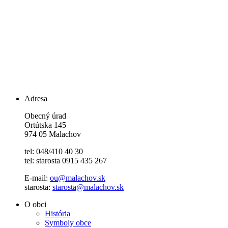
Adresa
Obecný úrad
Ortútska 145
974 05 Malachov
tel: 048/410 40 30
tel: starosta 0915 435 267
E-mail:
ou@malachov.sk
starosta:
starosta@malachov.sk
O obci
História
Symboly obce