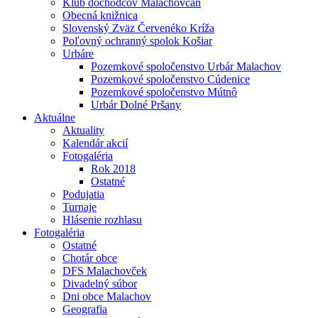
Klub dôchodcov Malachovčan
Obecná knižnica
Slovenský Zväz Červenéko Kríža
Poľovný ochranný spolok Košiar
Urbáre
Pozemkové spoločenstvo Urbár Malachov
Pozemkové spoločenstvo Cúdenice
Pozemkové spoločenstvo Mútnô
Urbár Dolné Pršany
Aktuálne
Aktuality
Kalendár akcií
Fotogaléria
Rok 2018
Ostatné
Podujatia
Turnaje
Hlásenie rozhlasu
Fotogaléria
Ostatné
Chotár obce
DFS Malachovček
Divadelný súbor
Dni obce Malachov
Geografia