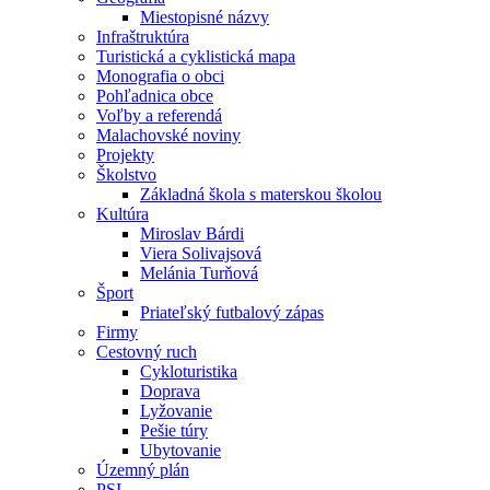
Miestopisné názvy
Infraštruktúra
Turistická a cyklistická mapa
Monografia o obci
Pohľadnica obce
Voľby a referendá
Malachovské noviny
Projekty
Školstvo
Základná škola s materskou školou
Kultúra
Miroslav Bárdi
Viera Solivajsová
Melánia Turňová
Šport
Priateľský futbalový zápas
Firmy
Cestovný ruch
Cykloturistika
Doprava
Lyžovanie
Pešie túry
Ubytovanie
Územný plán
PSI