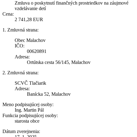
Zmluva o poskytnutí finančných prostriedkov na záujmové
vzdelávanie detí
Cena:
2 741,28 EUR
1. Zmluvná strana:
Obec Malachov
IČO:
00620891
Adresa:
Ortútska cesta 56/145, Malachov
2. Zmluvná strana:
SCVČ Tlačiarik
Adresa:
Banícka 52, Malachov
Meno podpisujúcej osoby:
Ing. Martin Pál
Funkcia podpisujúcej osoby:
starosta obce
Dátum zverejnenia:
17. 1. 2025