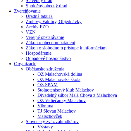
Stavebný úrad
Spoločný obecný úrad
Zverejňovanie
Úradná tabuľa
Zmluvy, Faktúry, Objednávky
Archív FZO
VZN
Verejné obstarávanie
Zákon o obecnom zriadení
Zákon o slobodnom prístupe k informáciám
Hospodárenie
Odpadové hospodárstvo
Organizácie
Občianske združenia
OZ Malachovská dolina
OZ Malachovská škola
OZ SPAM
Stolnotenisový klub Malachov
Divadelný súbor Malá Chova z Malachova
OZ Vidiečanky Malachov
Vibrama
TJ Slovan Malachov
Malachovček
Slovenský zväz záhradkárov
Výstavy