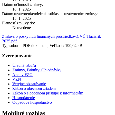
Dátum účinnosti zmluvy:
18. 1. 2025
Dátum uzatvorenia/udelenia súhlasu s uzatvorením zmluvy:
15. 1. 2025
Platnosť zmluvy do:
Neuvedené
Zmluva o poskytnutí finančných prostriedkov,CVČ Tlačiarik
2025.pdf
Typ súboru: PDF dokument, Veľkosť: 190,04 kB
Zverejňovanie
Úradná tabuľa
Zmluvy, Faktúry, Objednávky
Archív FZO
VZN
Verejné obstarávanie
Zákon o obecnom zriadení
Zákon o slobodnom prístupe k informáciám
Hospodárenie
Odpadové hospodárstvo
Mobilný rozhlas