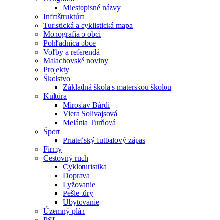
Miestopisné názvy
Infraštruktúra
Turistická a cyklistická mapa
Monografia o obci
Pohľadnica obce
Voľby a referendá
Malachovské noviny
Projekty
Školstvo
Základná škola s materskou školou
Kultúra
Miroslav Bárdi
Viera Solivajsová
Melánia Turňová
Šport
Priateľský futbalový zápas
Firmy
Cestovný ruch
Cykloturistika
Doprava
Lyžovanie
Pešie túry
Ubytovanie
Územný plán
PSI