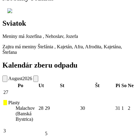
Sviatok
Meniny má
Jozefína
, Nehoslav, Jozefa
Zajtra má meniny
Štefánia
, Kajetán, Afra, Afrodita, Kajetána,
Štefana
Kalendár zberu odpadu
August
2026
Po
Ut
St
Št
Pi
So
Ne
27
Plasty
Malachov
28
29
30
31
1
2
(Banská
Bystrica)
3
5