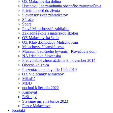
OZ Malachovská dolina
Ustanovujúce zasadnutia obecného zastupiteľstva
Privítanie deti do života
Slovenský zväz záhradkárov
Súťaže
Šport
Pravá Malachovská zabíjačka
Základná škola s materskou školou
OZ Malachovská škola
OZ Klub dôchodcov Malachovčan
Malachovská banská cesta
Múzeum tradičného bývania - Kováčovie dom
NAJ dedinka Slovenska
Predvolebné zhromaždenie 8. november 2014
Obecná knižnica
Prezentácia monografie 16.6.2019
OZ Vidiečanky Malachov
Mikuláš
MDD
pochod k lietadlu 2022
Karneval
Fašiangy
Stavanie mája na turíce 2023
Ples v Malachove
Kontakt