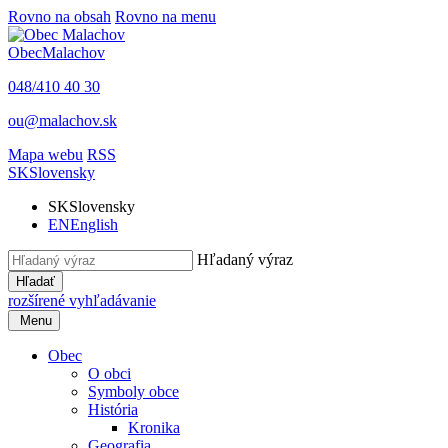
Rovno na obsah
Rovno na menu
Obec
Malachov
048/410 40 30
ou@malachov.sk
Mapa webu
RSS
SK
Slovensky
SK
Slovensky
EN
English
Hľadaný výraz
Hľadať
rozšírené vyhľadávanie
Menu
Obec
O obci
Symboly obce
História
Kronika
Geografia