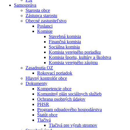
Samospráva
Starosta obce
Zástupca starostu
Obecné zastupiteľstvo
Poslanci
Komisie
Stavebná komisia
Finančná komisia
Sociálna komisia
Komisia verejného poriadku
Komisia športu, kultúry a školstva
Komisia verejného záujmu
Zasadnutia OZ
Rokovací poriadok
Hlavný kontrolór obce
Dokumenty
Kompetencie obce
Komunitný plán sociálnych služieb
Ochrana osobných údajov
PHSR
Program odpadového hospodárstva
Štatút obce
Tlačivá
Tlačivá pre výrub stromov