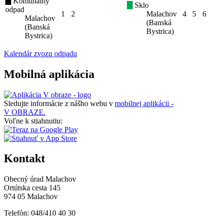
Komunálny
Sklo
odpad
1
2
Malachov
4
5
6
Malachov
(Banská
(Banská
Bystrica)
Bystrica)
Kalendár zvozu odpadu
Mobilná aplikácia
Sledujte informácie z nášho webu v
mobilnej aplikácii -
V OBRAZE.
Voľne k stiahnutiu:
Kontakt
Obecný úrad Malachov
Ortútska cesta 145
974 05 Malachov
Telefón: 048/410 40 30