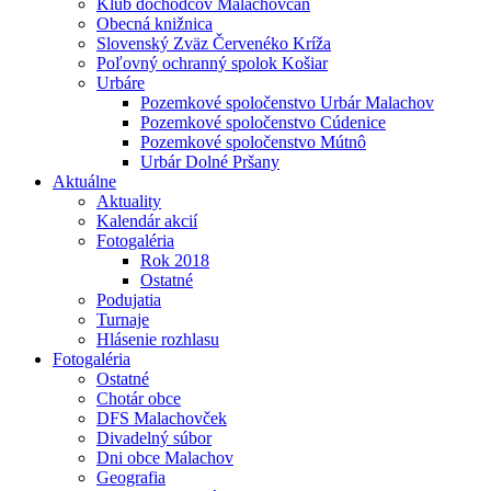
Klub dôchodcov Malachovčan
Obecná knižnica
Slovenský Zväz Červenéko Kríža
Poľovný ochranný spolok Košiar
Urbáre
Pozemkové spoločenstvo Urbár Malachov
Pozemkové spoločenstvo Cúdenice
Pozemkové spoločenstvo Mútnô
Urbár Dolné Pršany
Aktuálne
Aktuality
Kalendár akcií
Fotogaléria
Rok 2018
Ostatné
Podujatia
Turnaje
Hlásenie rozhlasu
Fotogaléria
Ostatné
Chotár obce
DFS Malachovček
Divadelný súbor
Dni obce Malachov
Geografia