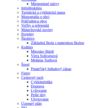
Miestopisné názvy
Infraštruktúra
Turistická a cyklistická mapa
Monografia o obci
Pohľadnica obce
Voľby a referendá
Malachovské noviny
Projekty
Školstvo
Základná škola s materskou školou
Kultúra
Miroslav Bárdi
Viera Solivajsová
Melánia Turňová
Šport
Priateľský futbalový zápas
Firmy
Cestovný ruch
Cykloturistika
Doprava
Lyžovanie
Pešie túry
Ubytovanie
Územný plán
PSI