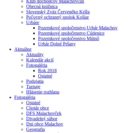
Klub dôchodcov Malachovčan
Obecná knižnica
Slovenský Zväz Červenéko Kríža
Poľovný ochranný spolok Košiar
Urbáre
Pozemkové spoločenstvo Urbár Malachov
Pozemkové spoločenstvo Cúdenice
Pozemkové spoločenstvo Mútnô
Urbár Dolné Pršany
Aktuálne
Aktuality
Kalendár akcií
Fotogaléria
Rok 2018
Ostatné
Podujatia
Turnaje
Hlásenie rozhlasu
Fotogaléria
Ostatné
Chotár obce
DFS Malachovček
Divadelný súbor
Dni obce Malachov
Geografia