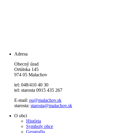
Adresa
Obecný úrad
Ortútska 145
974 05 Malachov
tel: 048/410 40 30
tel: starosta 0915 435 267
E-mail:
ou@malachov.sk
starosta:
starosta@malachov.sk
O obci
História
Symboly obce
Geografia