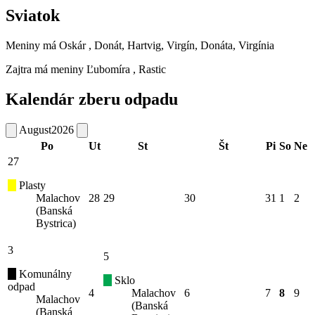
Sviatok
Meniny má
Oskár
, Donát, Hartvig, Virgín, Donáta, Virgínia
Zajtra má meniny
Ľubomíra
, Rastic
Kalendár zberu odpadu
August
2026
Po
Ut
St
Št
Pi
So
Ne
27
Plasty
Malachov
28
29
30
31
1
2
(Banská
Bystrica)
3
5
Komunálny
Sklo
odpad
4
Malachov
6
7
8
9
Malachov
(Banská
(Banská