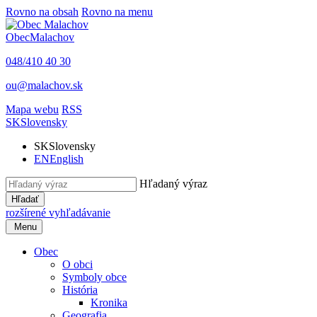
Rovno na obsah
Rovno na menu
Obec
Malachov
048/410 40 30
ou@malachov.sk
Mapa webu
RSS
SK
Slovensky
SK
Slovensky
EN
English
Hľadaný výraz
Hľadať
rozšírené vyhľadávanie
Menu
Obec
O obci
Symboly obce
História
Kronika
Geografia