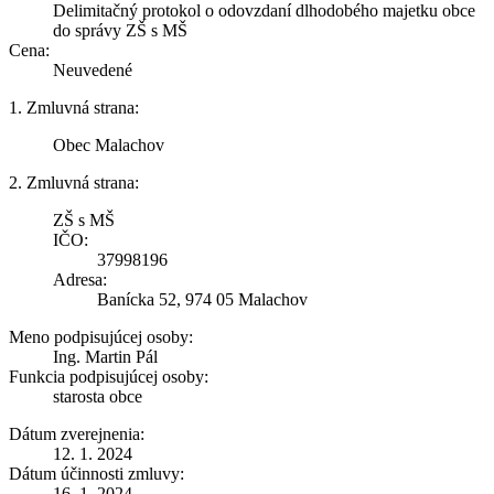
Delimitačný protokol o odovzdaní dlhodobého majetku obce
do správy ZŠ s MŠ
Cena:
Neuvedené
1. Zmluvná strana:
Obec Malachov
2. Zmluvná strana:
ZŠ s MŠ
IČO:
37998196
Adresa:
Banícka 52, 974 05 Malachov
Meno podpisujúcej osoby:
Ing. Martin Pál
Funkcia podpisujúcej osoby:
starosta obce
Dátum zverejnenia:
12. 1. 2024
Dátum účinnosti zmluvy:
16. 1. 2024