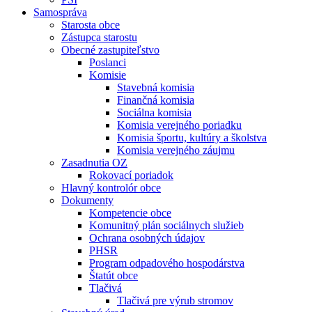
Samospráva
Starosta obce
Zástupca starostu
Obecné zastupiteľstvo
Poslanci
Komisie
Stavebná komisia
Finančná komisia
Sociálna komisia
Komisia verejného poriadku
Komisia športu, kultúry a školstva
Komisia verejného záujmu
Zasadnutia OZ
Rokovací poriadok
Hlavný kontrolór obce
Dokumenty
Kompetencie obce
Komunitný plán sociálnych služieb
Ochrana osobných údajov
PHSR
Program odpadového hospodárstva
Štatút obce
Tlačivá
Tlačivá pre výrub stromov