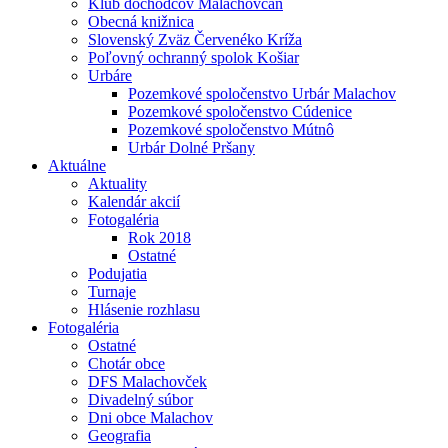
Klub dôchodcov Malachovčan
Obecná knižnica
Slovenský Zväz Červenéko Kríža
Poľovný ochranný spolok Košiar
Urbáre
Pozemkové spoločenstvo Urbár Malachov
Pozemkové spoločenstvo Cúdenice
Pozemkové spoločenstvo Mútnô
Urbár Dolné Pršany
Aktuálne
Aktuality
Kalendár akcií
Fotogaléria
Rok 2018
Ostatné
Podujatia
Turnaje
Hlásenie rozhlasu
Fotogaléria
Ostatné
Chotár obce
DFS Malachovček
Divadelný súbor
Dni obce Malachov
Geografia