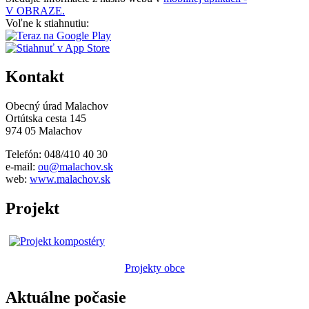
V OBRAZE.
Voľne k stiahnutiu:
Kontakt
Obecný úrad Malachov
Ortútska cesta 145
974 05 Malachov
Telefón: 048/410 40 30
e-mail:
ou@malachov.sk
web:
www.malachov.sk
Projekt
Projekty obce
Aktuálne počasie