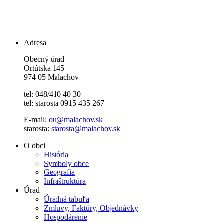
Adresa
Obecný úrad
Ortútska 145
974 05 Malachov
tel: 048/410 40 30
tel: starosta 0915 435 267
E-mail:
ou@malachov.sk
starosta:
starosta@malachov.sk
O obci
História
Symboly obce
Geografia
Infraštruktúra
Úrad
Úradná tabuľa
Zmluvy, Faktúry, Objednávky
Hospodárenie