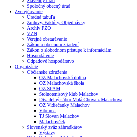
Stavebný úrad
Spoločný obecný úrad
Zverejňovanie
Úradná tabuľa
Zmluvy, Faktúry, Objednávky
Archív FZO
VZN
Verejné obstarávanie
Zákon o obecnom zriadení
Zákon o slobodnom prístupe k informáciám
Hospodárenie
Odpadové hospodárstvo
Organizácie
Občianske združenia
OZ Malachovská dolina
OZ Malachovská škola
OZ SPAM
Stolnotenisový klub Malachov
Divadelný súbor Malá Chova z Malachova
OZ Vidiečanky Malachov
Vibrama
TJ Slovan Malachov
Malachovček
Slovenský zväz záhradkárov
Výstavy