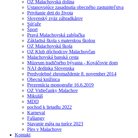
OZ Malachovská dolina
Ustanovujúce zasadnutia obecného zastupiteľstva
Privítanie deti do života
Slovenský zväz záhradkárov
Súťaže
Šport
Pravá Malachovská zabíjačka
Základná škola s materskou školou
OZ Malachovská škola
OZ Klub dôchodcov Malachovčan
Malachovská banská cesta
Múzeum tradičného bývania - Kováčovie dom
NAJ dedinka Slovenska
Predvolebné zhromaždenie 8. november 2014
Obecná knižnica
Prezentácia monografie 16.6.2019
OZ Vidiečanky Malachov
Mikuláš
MDD
pochod k lietadlu 2022
Karneval
Fašiangy
Stavanie mája na turíce 2023
Ples v Malachove
Kontakt