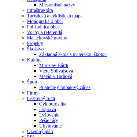
Miestopisné názvy
Infraštruktúra
Turistická a cyklistická mapa
Monografia o obci
Pohľadnica obce
Voľby a referendá
Malachovské noviny
Projekty
Školstvo
Základná škola s materskou školou
Kultúra
Miroslav Bárdi
Viera Solivajsová
Melánia Turňová
Šport
Priateľský futbalový zápas
Firmy
Cestovný ruch
Cykloturistika
Doprava
Lyžovanie
Pešie túry
Ubytovanie
Územný plán
PSI