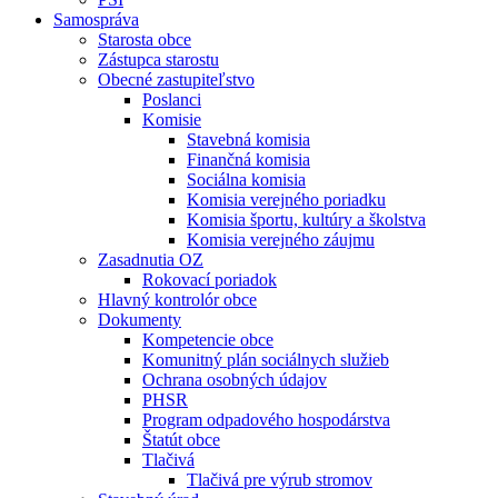
Samospráva
Starosta obce
Zástupca starostu
Obecné zastupiteľstvo
Poslanci
Komisie
Stavebná komisia
Finančná komisia
Sociálna komisia
Komisia verejného poriadku
Komisia športu, kultúry a školstva
Komisia verejného záujmu
Zasadnutia OZ
Rokovací poriadok
Hlavný kontrolór obce
Dokumenty
Kompetencie obce
Komunitný plán sociálnych služieb
Ochrana osobných údajov
PHSR
Program odpadového hospodárstva
Štatút obce
Tlačivá
Tlačivá pre výrub stromov