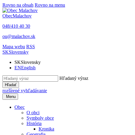
Rovno na obsah
Rovno na menu
Obec
Malachov
048/410 40 30
ou@malachov.sk
Mapa webu
RSS
SK
Slovensky
SK
Slovensky
EN
English
Hľadaný výraz
Hľadať
rozšírené vyhľadávanie
Menu
Obec
O obci
Symboly obce
História
Kronika
Geografia