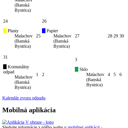
(Banská
Bystrica)
24
26
Plasty
Papier
Malachov
25
Malachov
27
28
29
30
(Banská
(Banská
Bystrica)
Bystrica)
31
3
Komunálny
Sklo
odpad
1
2
Malachov
4
5
6
Malachov
(Banská
(Banská
Bystrica)
Bystrica)
Kalendár zvozu odpadu
Mobilná aplikácia
Sledujte informácie z nášho webu v
mobilnej aplikácii -