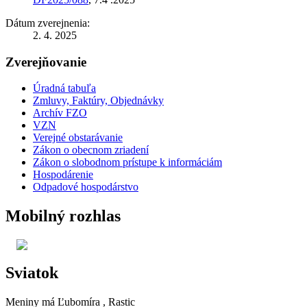
Dátum zverejnenia:
2. 4. 2025
Zverejňovanie
Úradná tabuľa
Zmluvy, Faktúry, Objednávky
Archív FZO
VZN
Verejné obstarávanie
Zákon o obecnom zriadení
Zákon o slobodnom prístupe k informáciám
Hospodárenie
Odpadové hospodárstvo
Mobilný rozhlas
Sviatok
Meniny má
Ľubomíra
, Rastic