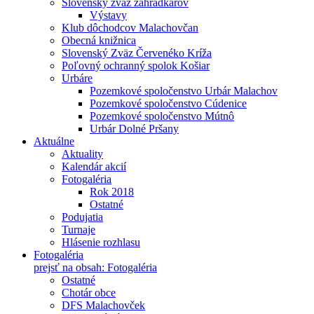
Slovenský zväz záhradkárov
Výstavy
Klub dôchodcov Malachovčan
Obecná knižnica
Slovenský Zväz Červenéko Kríža
Poľovný ochranný spolok Košiar
Urbáre
Pozemkové spoločenstvo Urbár Malachov
Pozemkové spoločenstvo Cúdenice
Pozemkové spoločenstvo Mútnô
Urbár Dolné Pršany
Aktuálne
Aktuality
Kalendár akcií
Fotogaléria
Rok 2018
Ostatné
Podujatia
Turnaje
Hlásenie rozhlasu
Fotogaléria
prejsť na obsah: Fotogaléria
Ostatné
Chotár obce
DFS Malachovček