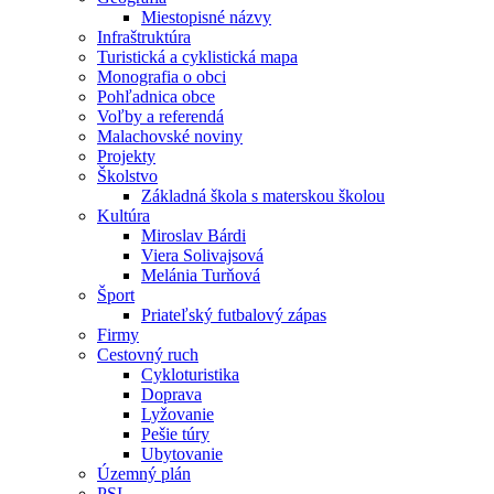
Miestopisné názvy
Infraštruktúra
Turistická a cyklistická mapa
Monografia o obci
Pohľadnica obce
Voľby a referendá
Malachovské noviny
Projekty
Školstvo
Základná škola s materskou školou
Kultúra
Miroslav Bárdi
Viera Solivajsová
Melánia Turňová
Šport
Priateľský futbalový zápas
Firmy
Cestovný ruch
Cykloturistika
Doprava
Lyžovanie
Pešie túry
Ubytovanie
Územný plán
PSI