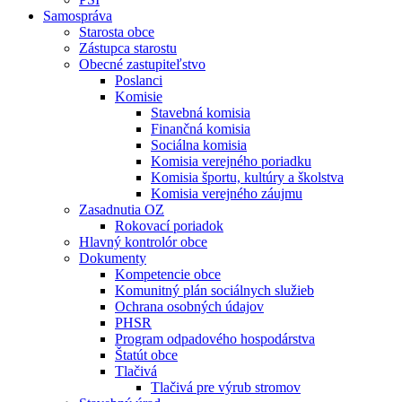
Samospráva
Starosta obce
Zástupca starostu
Obecné zastupiteľstvo
Poslanci
Komisie
Stavebná komisia
Finančná komisia
Sociálna komisia
Komisia verejného poriadku
Komisia športu, kultúry a školstva
Komisia verejného záujmu
Zasadnutia OZ
Rokovací poriadok
Hlavný kontrolór obce
Dokumenty
Kompetencie obce
Komunitný plán sociálnych služieb
Ochrana osobných údajov
PHSR
Program odpadového hospodárstva
Štatút obce
Tlačivá
Tlačivá pre výrub stromov