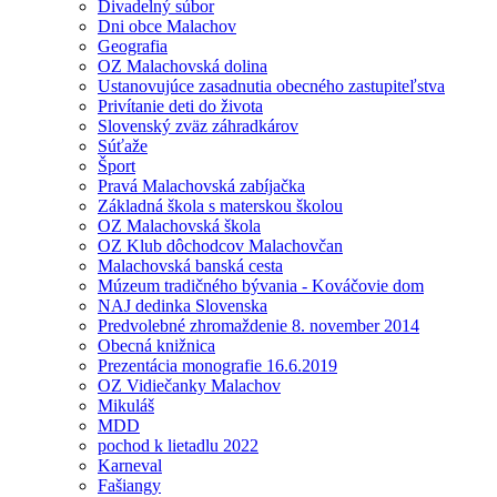
Divadelný súbor
Dni obce Malachov
Geografia
OZ Malachovská dolina
Ustanovujúce zasadnutia obecného zastupiteľstva
Privítanie deti do života
Slovenský zväz záhradkárov
Súťaže
Šport
Pravá Malachovská zabíjačka
Základná škola s materskou školou
OZ Malachovská škola
OZ Klub dôchodcov Malachovčan
Malachovská banská cesta
Múzeum tradičného bývania - Kováčovie dom
NAJ dedinka Slovenska
Predvolebné zhromaždenie 8. november 2014
Obecná knižnica
Prezentácia monografie 16.6.2019
OZ Vidiečanky Malachov
Mikuláš
MDD
pochod k lietadlu 2022
Karneval
Fašiangy