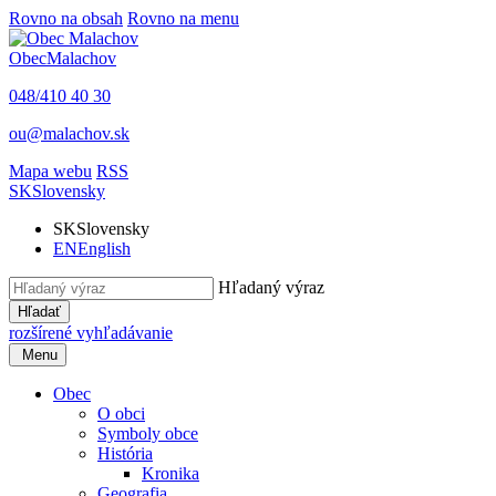
Rovno na obsah
Rovno na menu
Obec
Malachov
048/410 40 30
ou@malachov.sk
Mapa webu
RSS
SK
Slovensky
SK
Slovensky
EN
English
Hľadaný výraz
Hľadať
rozšírené vyhľadávanie
Menu
Obec
O obci
Symboly obce
História
Kronika
Geografia