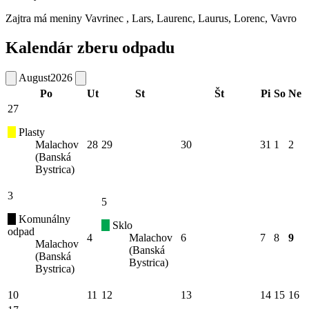
Zajtra má meniny
Vavrinec
, Lars, Laurenc, Laurus, Lorenc, Vavro
Kalendár zberu odpadu
August
2026
Po
Ut
St
Št
Pi
So
Ne
27
Plasty
Malachov
28
29
30
31
1
2
(Banská
Bystrica)
3
5
Komunálny
Sklo
odpad
4
Malachov
6
7
8
9
Malachov
(Banská
(Banská
Bystrica)
Bystrica)
10
11
12
13
14
15
16