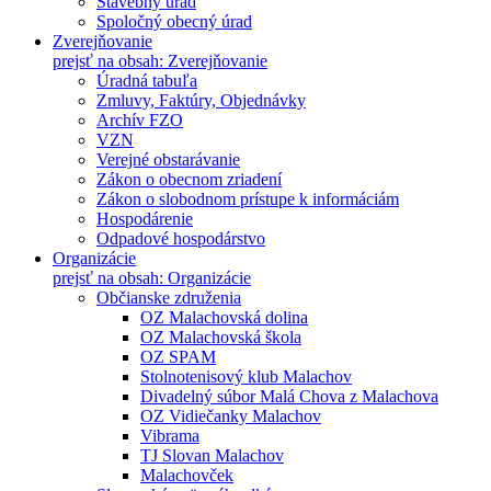
Stavebný úrad
Spoločný obecný úrad
Zverejňovanie
prejsť na obsah: Zverejňovanie
Úradná tabuľa
Zmluvy, Faktúry, Objednávky
Archív FZO
VZN
Verejné obstarávanie
Zákon o obecnom zriadení
Zákon o slobodnom prístupe k informáciám
Hospodárenie
Odpadové hospodárstvo
Organizácie
prejsť na obsah: Organizácie
Občianske združenia
OZ Malachovská dolina
OZ Malachovská škola
OZ SPAM
Stolnotenisový klub Malachov
Divadelný súbor Malá Chova z Malachova
OZ Vidiečanky Malachov
Vibrama
TJ Slovan Malachov
Malachovček