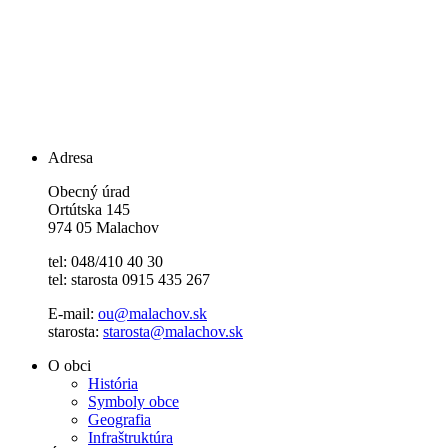
Adresa
Obecný úrad
Ortútska 145
974 05 Malachov
tel: 048/410 40 30
tel: starosta 0915 435 267
E-mail:
ou@malachov.sk
starosta:
starosta@malachov.sk
O obci
História
Symboly obce
Geografia
Infraštruktúra