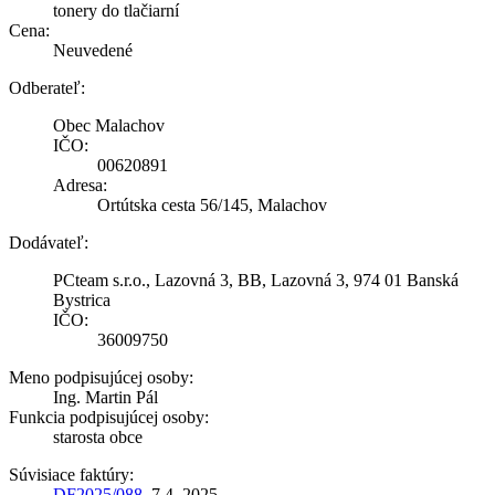
tonery do tlačiarní
Cena:
Neuvedené
Odberateľ:
Obec Malachov
IČO:
00620891
Adresa:
Ortútska cesta 56/145, Malachov
Dodávateľ:
PCteam s.r.o., Lazovná 3, BB, Lazovná 3, 974 01 Banská
Bystrica
IČO:
36009750
Meno podpisujúcej osoby:
Ing. Martin Pál
Funkcia podpisujúcej osoby:
starosta obce
Súvisiace faktúry:
DF2025/088
, 7.4 .2025