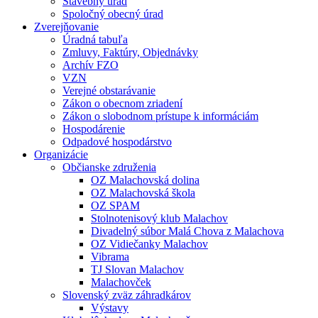
Stavebný úrad
Spoločný obecný úrad
Zverejňovanie
Úradná tabuľa
Zmluvy, Faktúry, Objednávky
Archív FZO
VZN
Verejné obstarávanie
Zákon o obecnom zriadení
Zákon o slobodnom prístupe k informáciám
Hospodárenie
Odpadové hospodárstvo
Organizácie
Občianske združenia
OZ Malachovská dolina
OZ Malachovská škola
OZ SPAM
Stolnotenisový klub Malachov
Divadelný súbor Malá Chova z Malachova
OZ Vidiečanky Malachov
Vibrama
TJ Slovan Malachov
Malachovček
Slovenský zväz záhradkárov
Výstavy