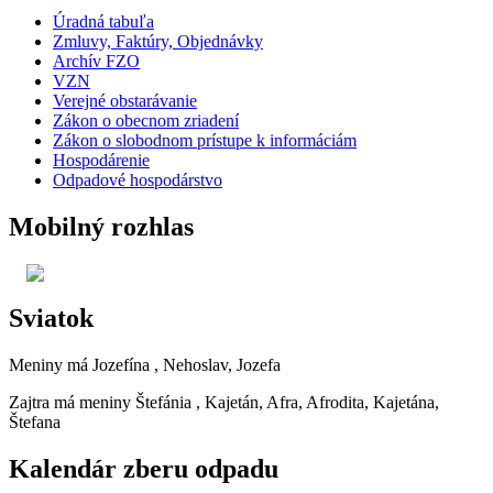
Úradná tabuľa
Zmluvy, Faktúry, Objednávky
Archív FZO
VZN
Verejné obstarávanie
Zákon o obecnom zriadení
Zákon o slobodnom prístupe k informáciám
Hospodárenie
Odpadové hospodárstvo
Mobilný rozhlas
Sviatok
Meniny má
Jozefína
, Nehoslav, Jozefa
Zajtra má meniny
Štefánia
, Kajetán, Afra, Afrodita, Kajetána,
Štefana
Kalendár zberu odpadu