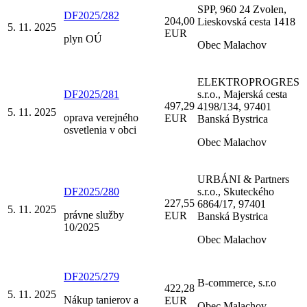
SPP, 960 24 Zvolen,
DF2025/282
204,00
Lieskovská cesta 1418
5. 11. 2025
EUR
plyn OÚ
Obec Malachov
ELEKTROPROGRES
DF2025/281
s.r.o., Majerská cesta
497,29
4198/134, 97401
5. 11. 2025
oprava verejného
EUR
Banská Bystrica
osvetlenia v obci
Obec Malachov
URBÁNI & Partners
DF2025/280
s.r.o., Skuteckého
227,55
6864/17, 97401
5. 11. 2025
právne služby
EUR
Banská Bystrica
10/2025
Obec Malachov
DF2025/279
B-commerce, s.r.o
422,28
5. 11. 2025
Nákup tanierov a
EUR
Obec Malachov