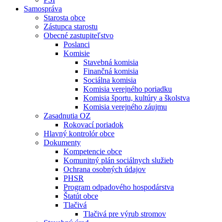
Samospráva
Starosta obce
Zástupca starostu
Obecné zastupiteľstvo
Poslanci
Komisie
Stavebná komisia
Finančná komisia
Sociálna komisia
Komisia verejného poriadku
Komisia športu, kultúry a školstva
Komisia verejného záujmu
Zasadnutia OZ
Rokovací poriadok
Hlavný kontrolór obce
Dokumenty
Kompetencie obce
Komunitný plán sociálnych služieb
Ochrana osobných údajov
PHSR
Program odpadového hospodárstva
Štatút obce
Tlačivá
Tlačivá pre výrub stromov