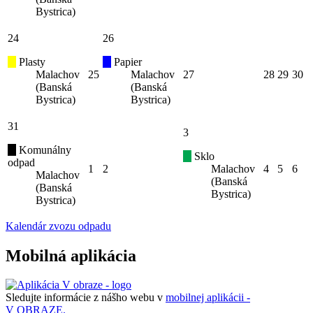
Bystrica)
24
26
Plasty
Papier
Malachov
25
Malachov
27
28
29
30
(Banská
(Banská
Bystrica)
Bystrica)
31
3
Komunálny
Sklo
odpad
1
2
Malachov
4
5
6
Malachov
(Banská
(Banská
Bystrica)
Bystrica)
Kalendár zvozu odpadu
Mobilná aplikácia
Sledujte informácie z nášho webu v
mobilnej aplikácii -
V OBRAZE.