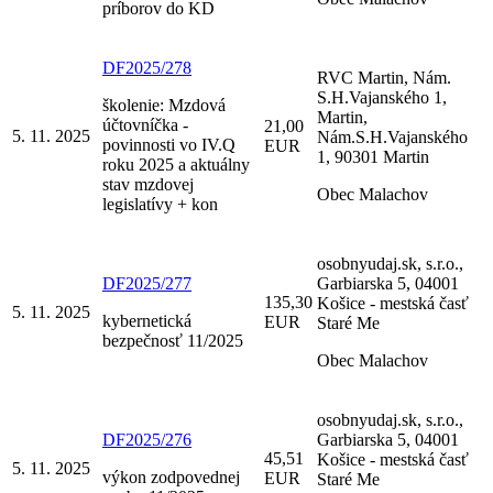
príborov do KD
DF2025/278
RVC Martin, Nám.
S.H.Vajanského 1,
školenie: Mzdová
Martin,
účtovníčka -
21,00
5. 11. 2025
Nám.S.H.Vajanského
povinnosti vo IV.Q
EUR
1, 90301 Martin
roku 2025 a aktuálny
stav mzdovej
Obec Malachov
legislatívy + kon
osobnyudaj.sk, s.r.o.,
DF2025/277
Garbiarska 5, 04001
135,30
Košice - mestská časť
5. 11. 2025
kybernetická
EUR
Staré Me
bezpečnosť 11/2025
Obec Malachov
osobnyudaj.sk, s.r.o.,
DF2025/276
Garbiarska 5, 04001
45,51
Košice - mestská časť
5. 11. 2025
výkon zodpovednej
EUR
Staré Me