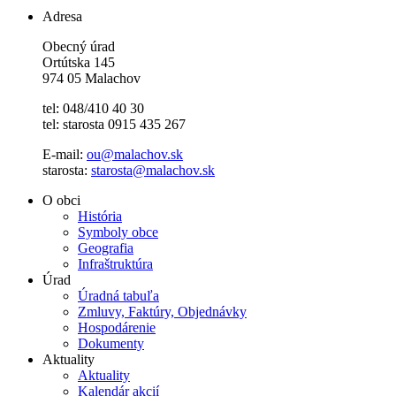
Adresa
Obecný úrad
Ortútska 145
974 05 Malachov
tel: 048/410 40 30
tel: starosta 0915 435 267
E-mail:
ou@malachov.sk
starosta:
starosta@malachov.sk
O obci
História
Symboly obce
Geografia
Infraštruktúra
Úrad
Úradná tabuľa
Zmluvy, Faktúry, Objednávky
Hospodárenie
Dokumenty
Aktuality
Aktuality
Kalendár akcií