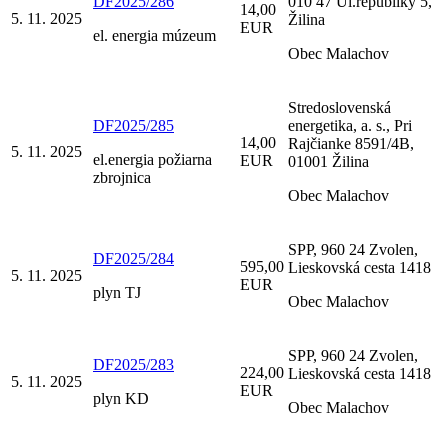
DF2025/286
010 47 Ul.republiky 5,
14,00
5. 11. 2025
Žilina
EUR
el. energia múzeum
Obec Malachov
Stredoslovenská
DF2025/285
energetika, a. s., Pri
14,00
Rajčianke 8591/4B,
5. 11. 2025
el.energia požiarna
EUR
01001 Žilina
zbrojnica
Obec Malachov
SPP, 960 24 Zvolen,
DF2025/284
595,00
Lieskovská cesta 1418
5. 11. 2025
EUR
plyn TJ
Obec Malachov
SPP, 960 24 Zvolen,
DF2025/283
224,00
Lieskovská cesta 1418
5. 11. 2025
EUR
plyn KD
Obec Malachov