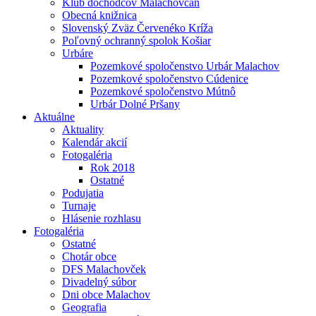
Klub dôchodcov Malachovčan
Obecná knižnica
Slovenský Zväz Červenéko Kríža
Poľovný ochranný spolok Košiar
Urbáre
Pozemkové spoločenstvo Urbár Malachov
Pozemkové spoločenstvo Cúdenice
Pozemkové spoločenstvo Mútnô
Urbár Dolné Pršany
Aktuálne
Aktuality
Kalendár akcií
Fotogaléria
Rok 2018
Ostatné
Podujatia
Turnaje
Hlásenie rozhlasu
Fotogaléria
Ostatné
Chotár obce
DFS Malachovček
Divadelný súbor
Dni obce Malachov
Geografia