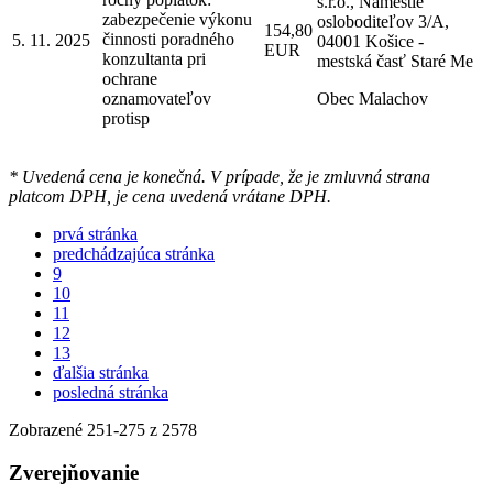
s.r.o., Námestie
zabezpečenie výkonu
osloboditeľov 3/A,
154,80
činnosti poradného
5. 11. 2025
04001 Košice -
EUR
konzultanta pri
mestská časť Staré Me
ochrane
oznamovateľov
Obec Malachov
protisp
* Uvedená cena je konečná. V prípade, že je zmluvná strana
platcom DPH, je cena uvedená vrátane DPH.
prvá stránka
predchádzajúca stránka
9
10
11
12
13
ďalšia stránka
posledná stránka
Zobrazené
251
-
275
z 2578
Zverejňovanie