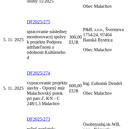
osoby 11/2025
Obec Malachov
DF2025/275
P&B, s.r.o., Švermova
spracovanie následnej
1754/24, 97404
monitorovacej správy
300,00
5. 11. 2025
Banská Bystrica
k projektu Podpora
EUR
udržateľnosti a
Obec Malachov
odolnosti Kultúrneho
d
DF2025/274
vypracovanie projektu
Ing. Ľubomír Dendeš
600,00
stavby - Oporný múr
5. 11. 2025
EUR
Malachovský potok
Obec Malachov
pri parc.č. KN - C
248/1,3 Malachov
DF2025/273
Osobnyudaj.sk-WB,
ročný poplatok: