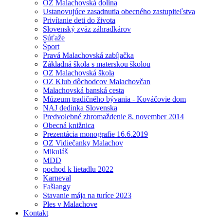
OZ Malachovská dolina
Ustanovujúce zasadnutia obecného zastupiteľstva
Privítanie deti do života
Slovenský zväz záhradkárov
Súťaže
Šport
Pravá Malachovská zabíjačka
Základná škola s materskou školou
OZ Malachovská škola
OZ Klub dôchodcov Malachovčan
Malachovská banská cesta
Múzeum tradičného bývania - Kováčovie dom
NAJ dedinka Slovenska
Predvolebné zhromaždenie 8. november 2014
Obecná knižnica
Prezentácia monografie 16.6.2019
OZ Vidiečanky Malachov
Mikuláš
MDD
pochod k lietadlu 2022
Karneval
Fašiangy
Stavanie mája na turíce 2023
Ples v Malachove
Kontakt