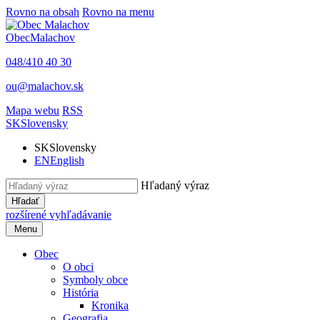
Rovno na obsah
Rovno na menu
Obec
Malachov
048/410 40 30
ou@malachov.sk
Mapa webu
RSS
SK
Slovensky
SK
Slovensky
EN
English
Hľadaný výraz
Hľadať
rozšírené vyhľadávanie
Menu
Obec
O obci
Symboly obce
História
Kronika
Geografia