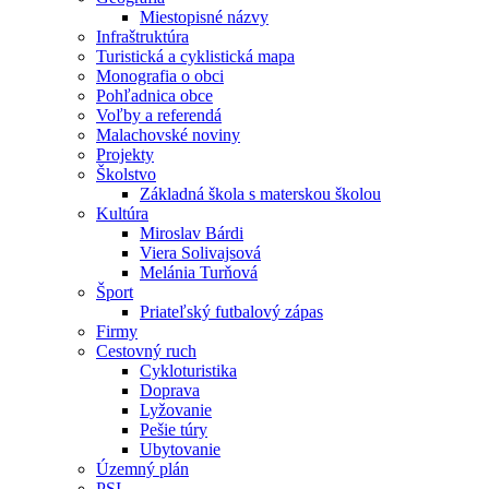
Miestopisné názvy
Infraštruktúra
Turistická a cyklistická mapa
Monografia o obci
Pohľadnica obce
Voľby a referendá
Malachovské noviny
Projekty
Školstvo
Základná škola s materskou školou
Kultúra
Miroslav Bárdi
Viera Solivajsová
Melánia Turňová
Šport
Priateľský futbalový zápas
Firmy
Cestovný ruch
Cykloturistika
Doprava
Lyžovanie
Pešie túry
Ubytovanie
Územný plán
PSI