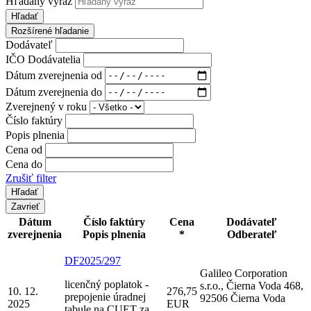
Hľadaný výraz
Hľadať
Rozšírené hľadanie
Dodávateľ
IČO Dodávatelia
Dátum zverejnenia od
Dátum zverejnenia do
Zverejnený v roku
Číslo faktúry
Popis plnenia
Cena od
Cena do
Zrušiť filter
Zavrieť
Dátum
Číslo faktúry
Cena
Dodávateľ
zverejnenia
Popis plnenia
*
Odberateľ
DF2025/297
Galileo Corporation
licenčný poplatok -
s.r.o., Čierna Voda 468,
10. 12.
276,75
prepojenie úradnej
92506 Čierna Voda
2025
EUR
tabule na CUET za