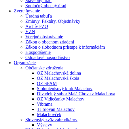
Stavebný úrad
Spoločný obecný úrad
Zverejňovanie
Úradná tabuľa
Zmluvy, Faktúry, Objednávky
Archív FZO
VZN
Verejné obstarávanie
Zákon o obecnom zriadení
Zákon o slobodnom prístupe k informáciám
Hospodárenie
Odpadové hospodárstvo
Organizácie
Občianske združenia
OZ Malachovská dolina
OZ Malachovská škola
OZ SPAM
Stolnotenisový klub Malachov
Divadelný súbor Malá Chova z Malachova
OZ Vidiečanky Malachov
Vibrama
TJ Slovan Malachov
Malachovček
Slovenský zväz záhradkárov
Výstavy