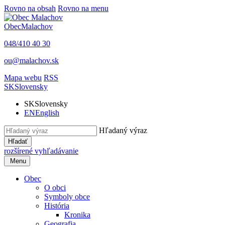
Rovno na obsah
Rovno na menu
Obec
Malachov
048/410 40 30
ou@malachov.sk
Mapa webu
RSS
SK
Slovensky
SK
Slovensky
EN
English
Hľadaný výraz
Hľadať
rozšírené vyhľadávanie
Menu
Obec
O obci
Symboly obce
História
Kronika
Geografia