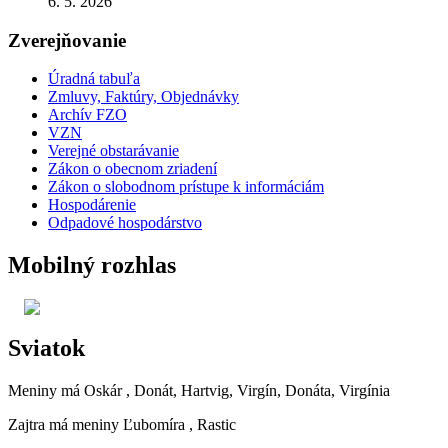
6. 5. 2026
Zverejňovanie
Úradná tabuľa
Zmluvy, Faktúry, Objednávky
Archív FZO
VZN
Verejné obstarávanie
Zákon o obecnom zriadení
Zákon o slobodnom prístupe k informáciám
Hospodárenie
Odpadové hospodárstvo
Mobilný rozhlas
Sviatok
Meniny má
Oskár
, Donát, Hartvig, Virgín, Donáta, Virgínia
Zajtra má meniny
Ľubomíra
, Rastic