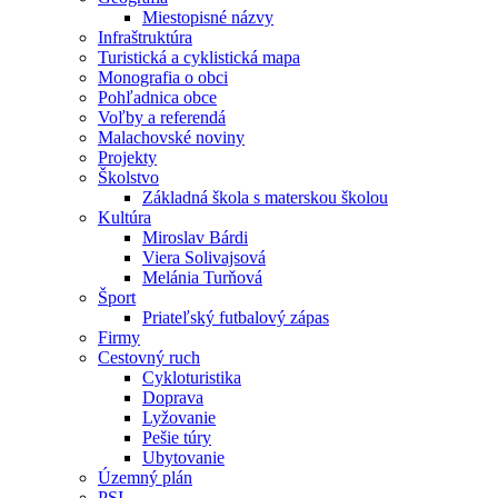
Miestopisné názvy
Infraštruktúra
Turistická a cyklistická mapa
Monografia o obci
Pohľadnica obce
Voľby a referendá
Malachovské noviny
Projekty
Školstvo
Základná škola s materskou školou
Kultúra
Miroslav Bárdi
Viera Solivajsová
Melánia Turňová
Šport
Priateľský futbalový zápas
Firmy
Cestovný ruch
Cykloturistika
Doprava
Lyžovanie
Pešie túry
Ubytovanie
Územný plán
PSI