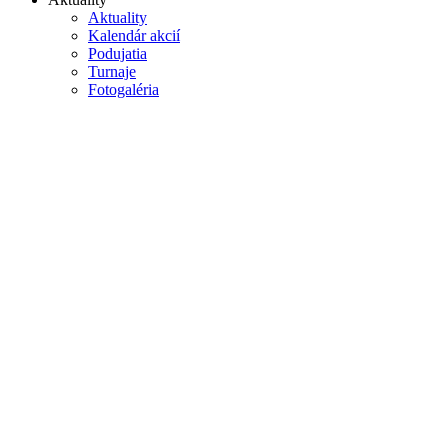
Aktuality
Kalendár akcií
Podujatia
Turnaje
Fotogaléria