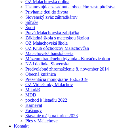
OZ Malachovská dolina
Ustanovujúce zasadnutia obecného zastupiteľstva
Privítanie deti do života
Slovenský zväz záhradkárov
Súťaže
Šport
Pravá Malachovská zabíjačka
Základná škola s materskou školou
OZ Malachovská škola
OZ Klub dôchodcov Malachovčan
Malachovská banská cesta
Múzeum tradičného bývania - Kováčovie dom
NAJ dedinka Slovenska
Predvolebné zhromaždenie 8. november 2014
Obecná knižnica
Prezentácia monografie 16.6.2019
OZ Vidiečanky Malachov
Mikuláš
MDD
pochod k lietadlu 2022
Karneval
Fašiangy
Stavanie mája na turíce 2023
Ples v Malachove
Kontakt