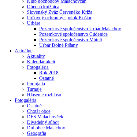
Klub dôchodcov Malachovčan
Obecná knižnica
Slovenský Zväz Červenéko Kríža
Poľovný ochranný spolok Košiar
Urbáre
Pozemkové spoločenstvo Urbár Malachov
Pozemkové spoločenstvo Cúdenice
Pozemkové spoločenstvo Mútnô
Urbár Dolné Pršany
Aktuálne
Aktuality
Kalendár akcií
Fotogaléria
Rok 2018
Ostatné
Podujatia
Turnaje
Hlásenie rozhlasu
Fotogaléria
Ostatné
Chotár obce
DFS Malachovček
Divadelný súbor
Dni obce Malachov
Geografia