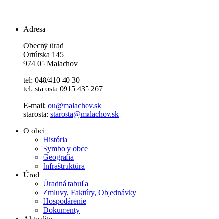
Adresa
Obecný úrad
Ortútska 145
974 05 Malachov
tel: 048/410 40 30
tel: starosta 0915 435 267
E-mail:
ou@malachov.sk
starosta:
starosta@malachov.sk
O obci
História
Symboly obce
Geografia
Infraštruktúra
Úrad
Úradná tabuľa
Zmluvy, Faktúry, Objednávky
Hospodárenie
Dokumenty
Aktuality