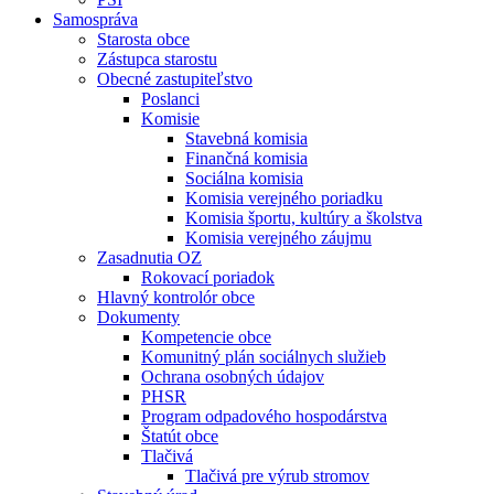
Samospráva
Starosta obce
Zástupca starostu
Obecné zastupiteľstvo
Poslanci
Komisie
Stavebná komisia
Finančná komisia
Sociálna komisia
Komisia verejného poriadku
Komisia športu, kultúry a školstva
Komisia verejného záujmu
Zasadnutia OZ
Rokovací poriadok
Hlavný kontrolór obce
Dokumenty
Kompetencie obce
Komunitný plán sociálnych služieb
Ochrana osobných údajov
PHSR
Program odpadového hospodárstva
Štatút obce
Tlačivá
Tlačivá pre výrub stromov