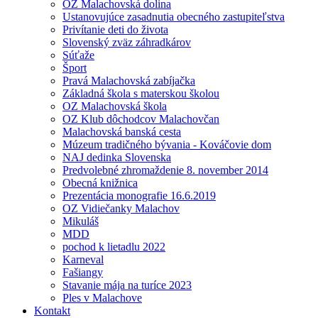
OZ Malachovská dolina
Ustanovujúce zasadnutia obecného zastupiteľstva
Privítanie deti do života
Slovenský zväz záhradkárov
Súťaže
Šport
Pravá Malachovská zabíjačka
Základná škola s materskou školou
OZ Malachovská škola
OZ Klub dôchodcov Malachovčan
Malachovská banská cesta
Múzeum tradičného bývania - Kováčovie dom
NAJ dedinka Slovenska
Predvolebné zhromaždenie 8. november 2014
Obecná knižnica
Prezentácia monografie 16.6.2019
OZ Vidiečanky Malachov
Mikuláš
MDD
pochod k lietadlu 2022
Karneval
Fašiangy
Stavanie mája na turíce 2023
Ples v Malachove
Kontakt