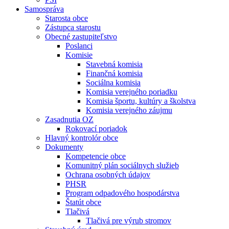
Samospráva
Starosta obce
Zástupca starostu
Obecné zastupiteľstvo
Poslanci
Komisie
Stavebná komisia
Finančná komisia
Sociálna komisia
Komisia verejného poriadku
Komisia športu, kultúry a školstva
Komisia verejného záujmu
Zasadnutia OZ
Rokovací poriadok
Hlavný kontrolór obce
Dokumenty
Kompetencie obce
Komunitný plán sociálnych služieb
Ochrana osobných údajov
PHSR
Program odpadového hospodárstva
Štatút obce
Tlačivá
Tlačivá pre výrub stromov