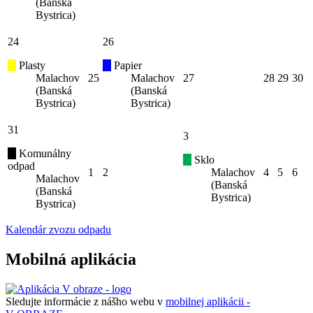
(Banská
Bystrica)
24
26
Plasty
Papier
Malachov
25
Malachov
27
28
29
30
(Banská
(Banská
Bystrica)
Bystrica)
31
3
Komunálny
Sklo
odpad
1
2
Malachov
4
5
6
Malachov
(Banská
(Banská
Bystrica)
Bystrica)
Kalendár zvozu odpadu
Mobilná aplikácia
Sledujte informácie z nášho webu v
mobilnej aplikácii -