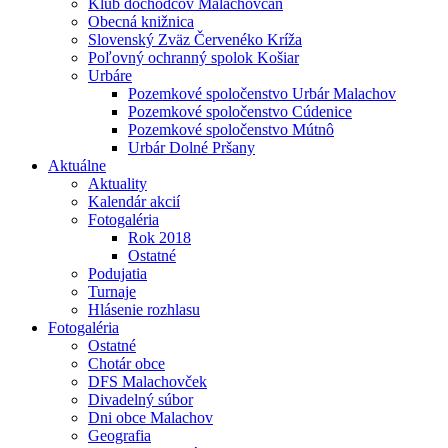
Klub dôchodcov Malachovčan
Obecná knižnica
Slovenský Zväz Červenéko Kríža
Poľovný ochranný spolok Košiar
Urbáre
Pozemkové spoločenstvo Urbár Malachov
Pozemkové spoločenstvo Cúdenice
Pozemkové spoločenstvo Mútnô
Urbár Dolné Pršany
Aktuálne
Aktuality
Kalendár akcií
Fotogaléria
Rok 2018
Ostatné
Podujatia
Turnaje
Hlásenie rozhlasu
Fotogaléria
Ostatné
Chotár obce
DFS Malachovček
Divadelný súbor
Dni obce Malachov
Geografia