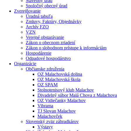
Stavebný úrad
Spoločný obecný úrad
Zverejňovanie
Úradná tabuľa
Zmluvy, Faktúry, Objednávky
Archív FZO
VZN
Verejné obstarávanie
Zákon o obecnom zriadení
Zákon o slobodnom prístupe k informáciám
Hospodárenie
Odpadové hospodárstvo
Organizácie
Občianske združenia
OZ Malachovská dolina
OZ Malachovská škola
OZ SPAM
Stolnotenisový klub Malachov
Divadelný súbor Malá Chova z Malachova
OZ Vidiečanky Malachov
Vibrama
TJ Slovan Malachov
Malachovček
Slovenský zväz záhradkárov
Výstavy