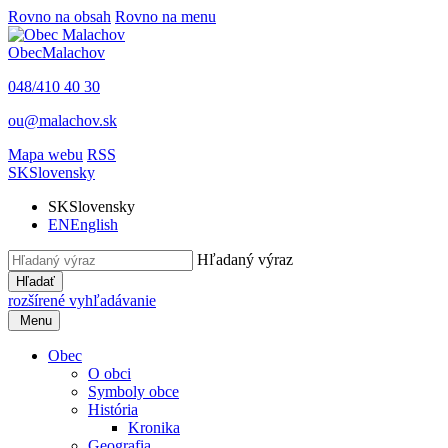
Rovno na obsah
Rovno na menu
Obec
Malachov
048/410 40 30
ou@malachov.sk
Mapa webu
RSS
SK
Slovensky
SK
Slovensky
EN
English
Hľadaný výraz
Hľadať
rozšírené vyhľadávanie
Menu
Obec
O obci
Symboly obce
História
Kronika
Geografia