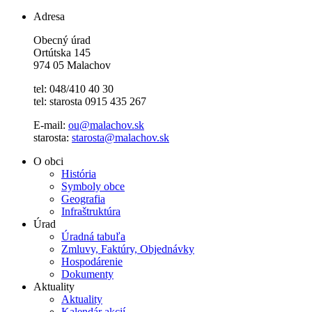
Adresa
Obecný úrad
Ortútska 145
974 05 Malachov
tel: 048/410 40 30
tel: starosta 0915 435 267
E-mail:
ou@malachov.sk
starosta:
starosta@malachov.sk
O obci
História
Symboly obce
Geografia
Infraštruktúra
Úrad
Úradná tabuľa
Zmluvy, Faktúry, Objednávky
Hospodárenie
Dokumenty
Aktuality
Aktuality
Kalendár akcií