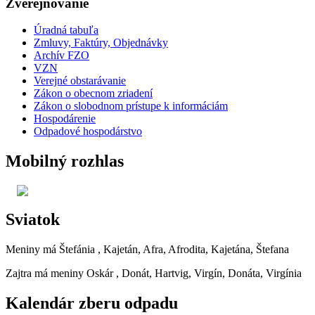
Zverejňovanie
Úradná tabuľa
Zmluvy, Faktúry, Objednávky
Archív FZO
VZN
Verejné obstarávanie
Zákon o obecnom zriadení
Zákon o slobodnom prístupe k informáciám
Hospodárenie
Odpadové hospodárstvo
Mobilný rozhlas
Sviatok
Meniny má
Štefánia
, Kajetán, Afra, Afrodita, Kajetána, Štefana
Zajtra má meniny
Oskár
, Donát, Hartvig, Virgín, Donáta, Virgínia
Kalendár zberu odpadu