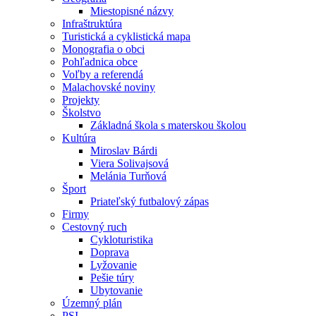
Miestopisné názvy
Infraštruktúra
Turistická a cyklistická mapa
Monografia o obci
Pohľadnica obce
Voľby a referendá
Malachovské noviny
Projekty
Školstvo
Základná škola s materskou školou
Kultúra
Miroslav Bárdi
Viera Solivajsová
Melánia Turňová
Šport
Priateľský futbalový zápas
Firmy
Cestovný ruch
Cykloturistika
Doprava
Lyžovanie
Pešie túry
Ubytovanie
Územný plán
PSI