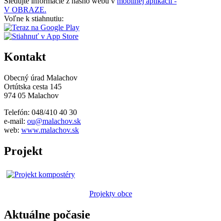
Sledujte informácie z nášho webu v
mobilnej aplikácii -
V OBRAZE.
Voľne k stiahnutiu:
Kontakt
Obecný úrad Malachov
Ortútska cesta 145
974 05 Malachov
Telefón: 048/410 40 30
e-mail:
ou@malachov.sk
web:
www.malachov.sk
Projekt
Projekty obce
Aktuálne počasie