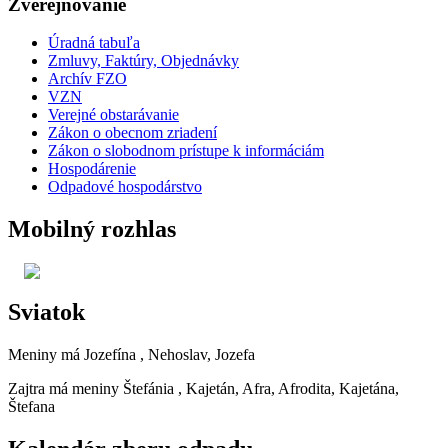
Zverejňovanie
Úradná tabuľa
Zmluvy, Faktúry, Objednávky
Archív FZO
VZN
Verejné obstarávanie
Zákon o obecnom zriadení
Zákon o slobodnom prístupe k informáciám
Hospodárenie
Odpadové hospodárstvo
Mobilný rozhlas
Sviatok
Meniny má
Jozefína
, Nehoslav, Jozefa
Zajtra má meniny
Štefánia
, Kajetán, Afra, Afrodita, Kajetána,
Štefana