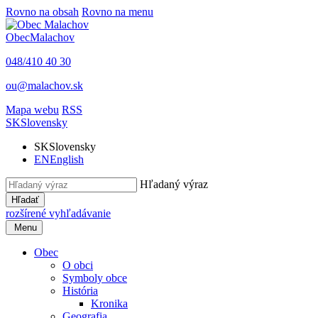
Rovno na obsah
Rovno na menu
Obec
Malachov
048/410 40 30
ou@malachov.sk
Mapa webu
RSS
SK
Slovensky
SK
Slovensky
EN
English
Hľadaný výraz
Hľadať
rozšírené vyhľadávanie
Menu
Obec
O obci
Symboly obce
História
Kronika
Geografia