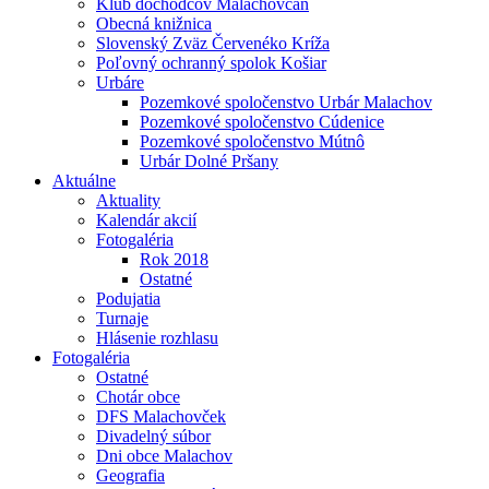
Klub dôchodcov Malachovčan
Obecná knižnica
Slovenský Zväz Červenéko Kríža
Poľovný ochranný spolok Košiar
Urbáre
Pozemkové spoločenstvo Urbár Malachov
Pozemkové spoločenstvo Cúdenice
Pozemkové spoločenstvo Mútnô
Urbár Dolné Pršany
Aktuálne
Aktuality
Kalendár akcií
Fotogaléria
Rok 2018
Ostatné
Podujatia
Turnaje
Hlásenie rozhlasu
Fotogaléria
Ostatné
Chotár obce
DFS Malachovček
Divadelný súbor
Dni obce Malachov
Geografia