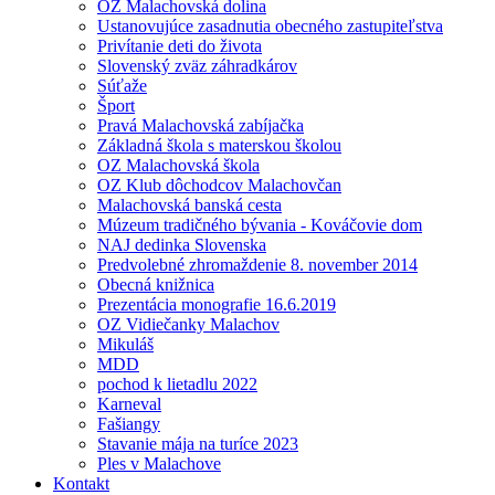
OZ Malachovská dolina
Ustanovujúce zasadnutia obecného zastupiteľstva
Privítanie deti do života
Slovenský zväz záhradkárov
Súťaže
Šport
Pravá Malachovská zabíjačka
Základná škola s materskou školou
OZ Malachovská škola
OZ Klub dôchodcov Malachovčan
Malachovská banská cesta
Múzeum tradičného bývania - Kováčovie dom
NAJ dedinka Slovenska
Predvolebné zhromaždenie 8. november 2014
Obecná knižnica
Prezentácia monografie 16.6.2019
OZ Vidiečanky Malachov
Mikuláš
MDD
pochod k lietadlu 2022
Karneval
Fašiangy
Stavanie mája na turíce 2023
Ples v Malachove
Kontakt