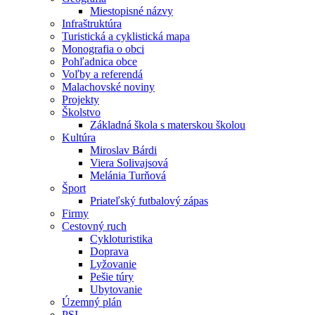
Miestopisné názvy
Infraštruktúra
Turistická a cyklistická mapa
Monografia o obci
Pohľadnica obce
Voľby a referendá
Malachovské noviny
Projekty
Školstvo
Základná škola s materskou školou
Kultúra
Miroslav Bárdi
Viera Solivajsová
Melánia Turňová
Šport
Priateľský futbalový zápas
Firmy
Cestovný ruch
Cykloturistika
Doprava
Lyžovanie
Pešie túry
Ubytovanie
Územný plán
PSI