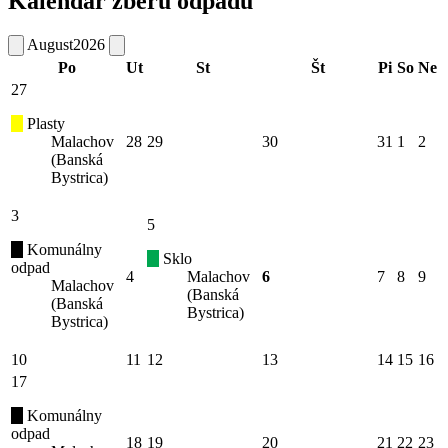
Kalendár zberu odpadu
August
2026
Po
Ut
St
Št
Pi
So
Ne
27
Plasty
Malachov
28
29
30
31
1
2
(Banská
Bystrica)
3
5
Komunálny
Sklo
odpad
4
Malachov
6
7
8
9
Malachov
(Banská
(Banská
Bystrica)
Bystrica)
10
11
12
13
14
15
16
17
Komunálny
odpad
18
19
20
21
22
23