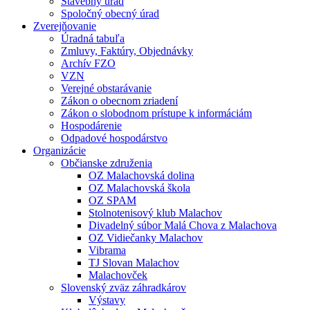
Stavebný úrad
Spoločný obecný úrad
Zverejňovanie
Úradná tabuľa
Zmluvy, Faktúry, Objednávky
Archív FZO
VZN
Verejné obstarávanie
Zákon o obecnom zriadení
Zákon o slobodnom prístupe k informáciám
Hospodárenie
Odpadové hospodárstvo
Organizácie
Občianske združenia
OZ Malachovská dolina
OZ Malachovská škola
OZ SPAM
Stolnotenisový klub Malachov
Divadelný súbor Malá Chova z Malachova
OZ Vidiečanky Malachov
Vibrama
TJ Slovan Malachov
Malachovček
Slovenský zväz záhradkárov
Výstavy