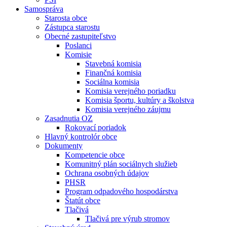
Samospráva
Starosta obce
Zástupca starostu
Obecné zastupiteľstvo
Poslanci
Komisie
Stavebná komisia
Finančná komisia
Sociálna komisia
Komisia verejného poriadku
Komisia športu, kultúry a školstva
Komisia verejného záujmu
Zasadnutia OZ
Rokovací poriadok
Hlavný kontrolór obce
Dokumenty
Kompetencie obce
Komunitný plán sociálnych služieb
Ochrana osobných údajov
PHSR
Program odpadového hospodárstva
Štatút obce
Tlačivá
Tlačivá pre výrub stromov