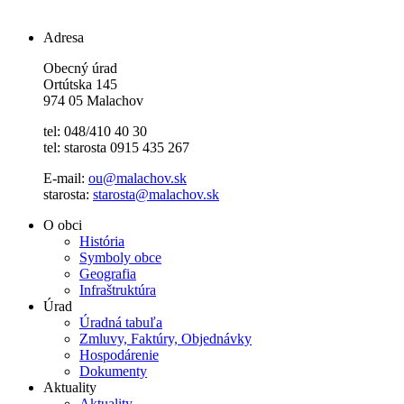
Adresa
Obecný úrad
Ortútska 145
974 05 Malachov
tel: 048/410 40 30
tel: starosta 0915 435 267
E-mail:
ou@malachov.sk
starosta:
starosta@malachov.sk
O obci
História
Symboly obce
Geografia
Infraštruktúra
Úrad
Úradná tabuľa
Zmluvy, Faktúry, Objednávky
Hospodárenie
Dokumenty
Aktuality
Aktuality