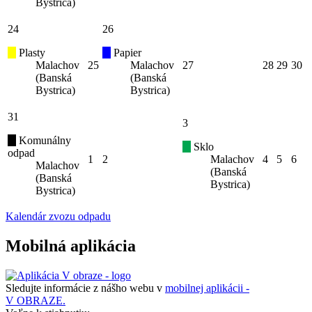
Bystrica)
24
26
Plasty
Papier
Malachov
25
Malachov
27
28
29
30
(Banská
(Banská
Bystrica)
Bystrica)
31
3
Komunálny
Sklo
odpad
1
2
Malachov
4
5
6
Malachov
(Banská
(Banská
Bystrica)
Bystrica)
Kalendár zvozu odpadu
Mobilná aplikácia
Sledujte informácie z nášho webu v
mobilnej aplikácii -
V OBRAZE.