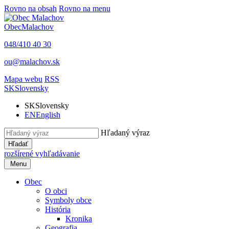
Rovno na obsah
Rovno na menu
Obec
Malachov
048/410 40 30
ou@malachov.sk
Mapa webu
RSS
SK
Slovensky
SK
Slovensky
EN
English
Hľadaný výraz
Hľadať
rozšírené vyhľadávanie
Menu
Obec
O obci
Symboly obce
História
Kronika
Geografia