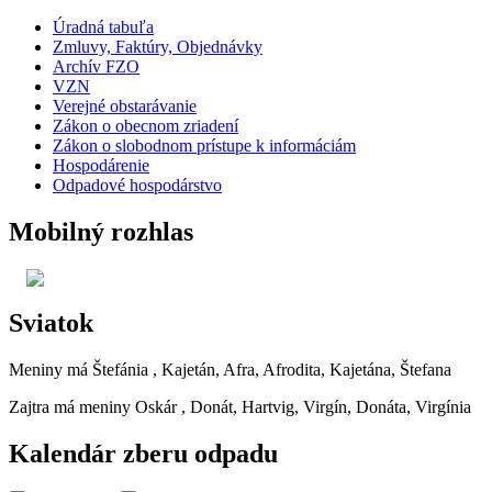
Úradná tabuľa
Zmluvy, Faktúry, Objednávky
Archív FZO
VZN
Verejné obstarávanie
Zákon o obecnom zriadení
Zákon o slobodnom prístupe k informáciám
Hospodárenie
Odpadové hospodárstvo
Mobilný rozhlas
Sviatok
Meniny má
Štefánia
, Kajetán, Afra, Afrodita, Kajetána, Štefana
Zajtra má meniny
Oskár
, Donát, Hartvig, Virgín, Donáta, Virgínia
Kalendár zberu odpadu