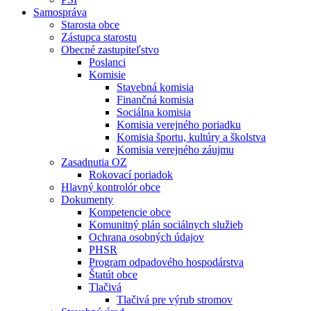
Samospráva
Starosta obce
Zástupca starostu
Obecné zastupiteľstvo
Poslanci
Komisie
Stavebná komisia
Finančná komisia
Sociálna komisia
Komisia verejného poriadku
Komisia športu, kultúry a školstva
Komisia verejného záujmu
Zasadnutia OZ
Rokovací poriadok
Hlavný kontrolór obce
Dokumenty
Kompetencie obce
Komunitný plán sociálnych služieb
Ochrana osobných údajov
PHSR
Program odpadového hospodárstva
Štatút obce
Tlačivá
Tlačivá pre výrub stromov