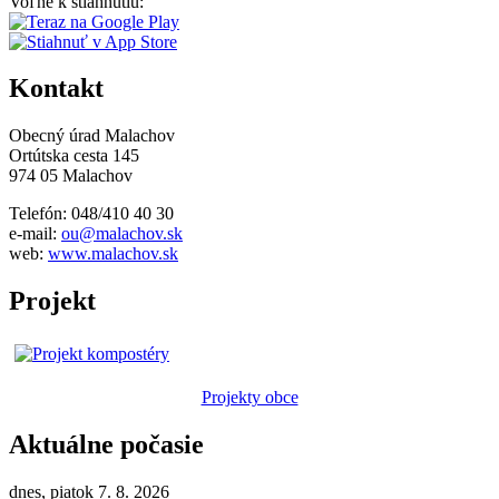
Voľne k stiahnutiu:
Kontakt
Obecný úrad Malachov
Ortútska cesta 145
974 05 Malachov
Telefón: 048/410 40 30
e-mail:
ou@malachov.sk
web:
www.malachov.sk
Projekt
Projekty obce
Aktuálne počasie
dnes, piatok 7. 8. 2026