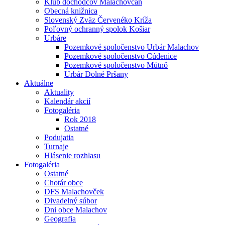
Klub dôchodcov Malachovčan
Obecná knižnica
Slovenský Zväz Červenéko Kríža
Poľovný ochranný spolok Košiar
Urbáre
Pozemkové spoločenstvo Urbár Malachov
Pozemkové spoločenstvo Cúdenice
Pozemkové spoločenstvo Mútnô
Urbár Dolné Pršany
Aktuálne
Aktuality
Kalendár akcií
Fotogaléria
Rok 2018
Ostatné
Podujatia
Turnaje
Hlásenie rozhlasu
Fotogaléria
Ostatné
Chotár obce
DFS Malachovček
Divadelný súbor
Dni obce Malachov
Geografia