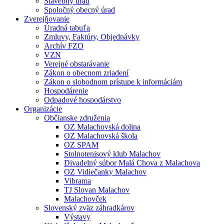
Stavebný úrad
Spoločný obecný úrad
Zverejňovanie
Úradná tabuľa
Zmluvy, Faktúry, Objednávky
Archív FZO
VZN
Verejné obstarávanie
Zákon o obecnom zriadení
Zákon o slobodnom prístupe k informáciám
Hospodárenie
Odpadové hospodárstvo
Organizácie
Občianske združenia
OZ Malachovská dolina
OZ Malachovská škola
OZ SPAM
Stolnotenisový klub Malachov
Divadelný súbor Malá Chova z Malachova
OZ Vidiečanky Malachov
Vibrama
TJ Slovan Malachov
Malachovček
Slovenský zväz záhradkárov
Výstavy