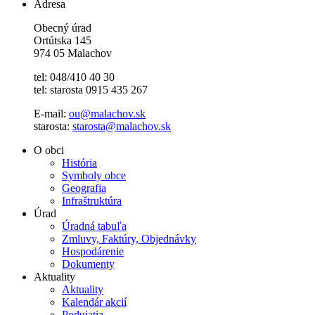
Adresa
Obecný úrad
Ortútska 145
974 05 Malachov
tel: 048/410 40 30
tel: starosta 0915 435 267
E-mail:
ou@malachov.sk
starosta:
starosta@malachov.sk
O obci
História
Symboly obce
Geografia
Infraštruktúra
Úrad
Úradná tabuľa
Zmluvy, Faktúry, Objednávky
Hospodárenie
Dokumenty
Aktuality
Aktuality
Kalendár akcií
Podujatia