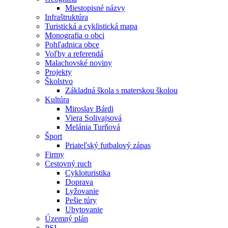
Miestopisné názvy
Infraštruktúra
Turistická a cyklistická mapa
Monografia o obci
Pohľadnica obce
Voľby a referendá
Malachovské noviny
Projekty
Školstvo
Základná škola s materskou školou
Kultúra
Miroslav Bárdi
Viera Solivajsová
Melánia Turňová
Šport
Priateľský futbalový zápas
Firmy
Cestovný ruch
Cykloturistika
Doprava
Lyžovanie
Pešie túry
Ubytovanie
Územný plán
PSI