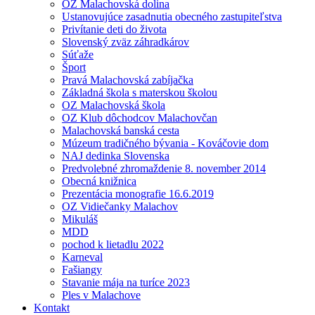
OZ Malachovská dolina
Ustanovujúce zasadnutia obecného zastupiteľstva
Privítanie deti do života
Slovenský zväz záhradkárov
Súťaže
Šport
Pravá Malachovská zabíjačka
Základná škola s materskou školou
OZ Malachovská škola
OZ Klub dôchodcov Malachovčan
Malachovská banská cesta
Múzeum tradičného bývania - Kováčovie dom
NAJ dedinka Slovenska
Predvolebné zhromaždenie 8. november 2014
Obecná knižnica
Prezentácia monografie 16.6.2019
OZ Vidiečanky Malachov
Mikuláš
MDD
pochod k lietadlu 2022
Karneval
Fašiangy
Stavanie mája na turíce 2023
Ples v Malachove
Kontakt