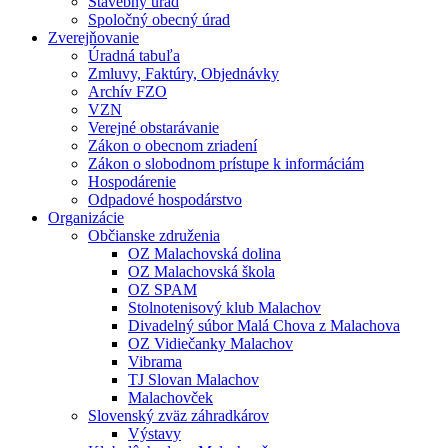
Stavebný úrad
Spoločný obecný úrad
Zverejňovanie
Úradná tabuľa
Zmluvy, Faktúry, Objednávky
Archív FZO
VZN
Verejné obstarávanie
Zákon o obecnom zriadení
Zákon o slobodnom prístupe k informáciám
Hospodárenie
Odpadové hospodárstvo
Organizácie
Občianske združenia
OZ Malachovská dolina
OZ Malachovská škola
OZ SPAM
Stolnotenisový klub Malachov
Divadelný súbor Malá Chova z Malachova
OZ Vidiečanky Malachov
Vibrama
TJ Slovan Malachov
Malachovček
Slovenský zväz záhradkárov
Výstavy