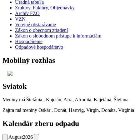
Úradná tabuľa
Zmluvy, Faktúry, Objednávky
Archív FZO
VZN
Verejné obstarávanie
Zákon o obecnom zriadení
Zákon o slobodnom prístupe k informáciám
Hospodárenie
Odpadové hospodárstvo
Mobilný rozhlas
Sviatok
Meniny má
Štefánia
, Kajetán, Afra, Afrodita, Kajetána, Štefana
Zajtra má meniny
Oskár
, Donát, Hartvig, Virgín, Donáta, Virgínia
Kalendár zberu odpadu
August
2026