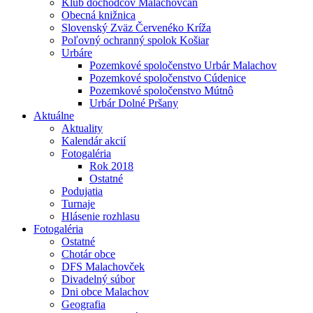
Klub dôchodcov Malachovčan
Obecná knižnica
Slovenský Zväz Červenéko Kríža
Poľovný ochranný spolok Košiar
Urbáre
Pozemkové spoločenstvo Urbár Malachov
Pozemkové spoločenstvo Cúdenice
Pozemkové spoločenstvo Mútnô
Urbár Dolné Pršany
Aktuálne
Aktuality
Kalendár akcií
Fotogaléria
Rok 2018
Ostatné
Podujatia
Turnaje
Hlásenie rozhlasu
Fotogaléria
Ostatné
Chotár obce
DFS Malachovček
Divadelný súbor
Dni obce Malachov
Geografia