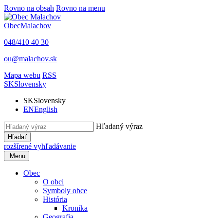
Rovno na obsah
Rovno na menu
Obec
Malachov
048/410 40 30
ou@malachov.sk
Mapa webu
RSS
SK
Slovensky
SK
Slovensky
EN
English
Hľadaný výraz
Hľadať
rozšírené vyhľadávanie
Menu
Obec
O obci
Symboly obce
História
Kronika
Geografia