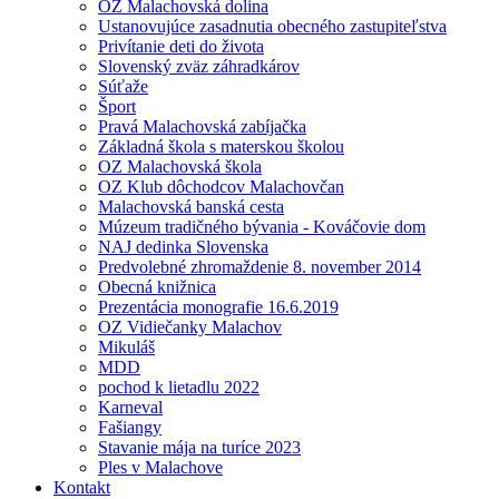
OZ Malachovská dolina
Ustanovujúce zasadnutia obecného zastupiteľstva
Privítanie deti do života
Slovenský zväz záhradkárov
Súťaže
Šport
Pravá Malachovská zabíjačka
Základná škola s materskou školou
OZ Malachovská škola
OZ Klub dôchodcov Malachovčan
Malachovská banská cesta
Múzeum tradičného bývania - Kováčovie dom
NAJ dedinka Slovenska
Predvolebné zhromaždenie 8. november 2014
Obecná knižnica
Prezentácia monografie 16.6.2019
OZ Vidiečanky Malachov
Mikuláš
MDD
pochod k lietadlu 2022
Karneval
Fašiangy
Stavanie mája na turíce 2023
Ples v Malachove
Kontakt