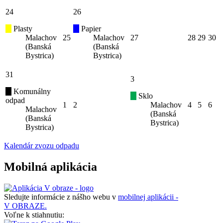
24
26
Plasty
Papier
Malachov
25
Malachov
27
28
29
30
(Banská
(Banská
Bystrica)
Bystrica)
31
3
Komunálny
Sklo
odpad
1
2
Malachov
4
5
6
Malachov
(Banská
(Banská
Bystrica)
Bystrica)
Kalendár zvozu odpadu
Mobilná aplikácia
Sledujte informácie z nášho webu v
mobilnej aplikácii -
V OBRAZE.
Voľne k stiahnutiu: