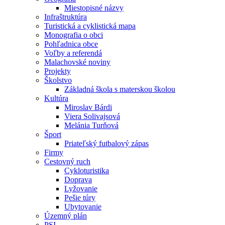
Miestopisné názvy
Infraštruktúra
Turistická a cyklistická mapa
Monografia o obci
Pohľadnica obce
Voľby a referendá
Malachovské noviny
Projekty
Školstvo
Základná škola s materskou školou
Kultúra
Miroslav Bárdi
Viera Solivajsová
Melánia Turňová
Šport
Priateľský futbalový zápas
Firmy
Cestovný ruch
Cykloturistika
Doprava
Lyžovanie
Pešie túry
Ubytovanie
Územný plán
PSI