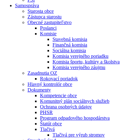
Samospráva
Starosta obce
Zástupca starostu
Obecné zastupiteľstvo
Poslanci
Komisie
Stavebná komisia
Finančná komisia
Sociálna komisia
Komisia verejného poriadku
Komisia športu, kultúry a školstva
Komisia verejného záujmu
Zasadnutia OZ
Rokovací poriadok
Hlavný kontrolór obce
Dokumenty
Kompetencie obce
Komunitný plán sociálnych služieb
Ochrana osobných údajov
PHSR
Program odpadového hospodárstva
Štatút obce
Tlačivá
Tlačivá pre výrub stromov