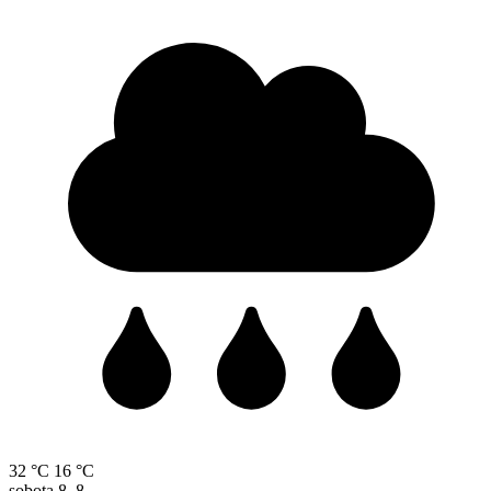
32 °C
16 °C
sobota
8. 8.