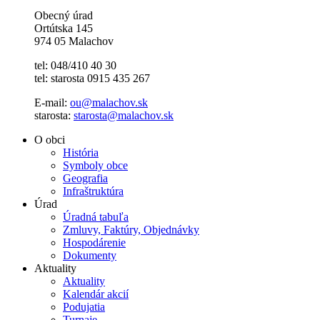
Obecný úrad
Ortútska 145
974 05 Malachov
tel: 048/410 40 30
tel: starosta 0915 435 267
E-mail:
ou@malachov.sk
starosta:
starosta@malachov.sk
O obci
História
Symboly obce
Geografia
Infraštruktúra
Úrad
Úradná tabuľa
Zmluvy, Faktúry, Objednávky
Hospodárenie
Dokumenty
Aktuality
Aktuality
Kalendár akcií
Podujatia
Turnaje