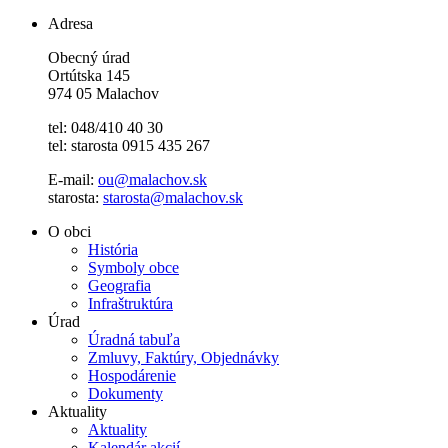
Adresa
Obecný úrad
Ortútska 145
974 05 Malachov
tel: 048/410 40 30
tel: starosta 0915 435 267
E-mail:
ou@malachov.sk
starosta:
starosta@malachov.sk
O obci
História
Symboly obce
Geografia
Infraštruktúra
Úrad
Úradná tabuľa
Zmluvy, Faktúry, Objednávky
Hospodárenie
Dokumenty
Aktuality
Aktuality
Kalendár akcií