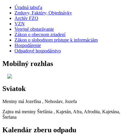
Úradná tabuľa
Zmluvy, Faktúry, Objednávky
Archív FZO
VZN
Verejné obstarávanie
Zákon o obecnom zriadení
Zákon o slobodnom prístupe k informáciám
Hospodárenie
Odpadové hospodárstvo
Mobilný rozhlas
Sviatok
Meniny má
Jozefína
, Nehoslav, Jozefa
Zajtra má meniny
Štefánia
, Kajetán, Afra, Afrodita, Kajetána,
Štefana
Kalendár zberu odpadu