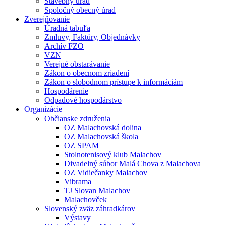
Stavebný úrad
Spoločný obecný úrad
Zverejňovanie
Úradná tabuľa
Zmluvy, Faktúry, Objednávky
Archív FZO
VZN
Verejné obstarávanie
Zákon o obecnom zriadení
Zákon o slobodnom prístupe k informáciám
Hospodárenie
Odpadové hospodárstvo
Organizácie
Občianske združenia
OZ Malachovská dolina
OZ Malachovská škola
OZ SPAM
Stolnotenisový klub Malachov
Divadelný súbor Malá Chova z Malachova
OZ Vidiečanky Malachov
Vibrama
TJ Slovan Malachov
Malachovček
Slovenský zväz záhradkárov
Výstavy