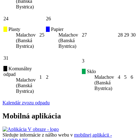
(Banská
Bystrica)
24
26
Plasty
Papier
Malachov
25
Malachov
27
28
29
30
(Banská
(Banská
Bystrica)
Bystrica)
31
3
Komunálny
Sklo
odpad
1
2
Malachov
4
5
6
Malachov
(Banská
(Banská
Bystrica)
Bystrica)
Kalendár zvozu odpadu
Mobilná aplikácia
Sledujte informácie z nášho webu v
mobilnej aplikácii -