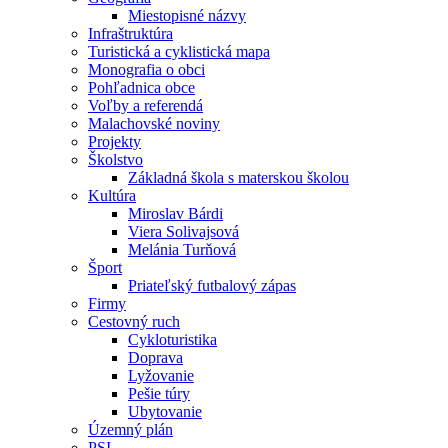
Miestopisné názvy
Infraštruktúra
Turistická a cyklistická mapa
Monografia o obci
Pohľadnica obce
Voľby a referendá
Malachovské noviny
Projekty
Školstvo
Základná škola s materskou školou
Kultúra
Miroslav Bárdi
Viera Solivajsová
Melánia Turňová
Šport
Priateľský futbalový zápas
Firmy
Cestovný ruch
Cykloturistika
Doprava
Lyžovanie
Pešie túry
Ubytovanie
Územný plán
PSI