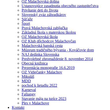
OZ Malachovská dolina
Ustanovujúce zasadnutia obecného zastupiteľstva
Privítanie deti do života
Slovenský zväz záhradkárov
Súťaže
Šport
Pravá Malachovská zabíjačka
Základná škola s materskou školou
OZ Malachovská škola
OZ Klub dôchodcov Malachovčan
Malachovská banská cesta
Múzeum tradičného bývania - Kováčovie dom
NAJ dedinka Slovenska
Predvolebné zhromaždenie 8. november 2014
Obecná knižnica
Prezentácia monografie 16.6.2019
OZ Vidiečanky Malachov
Mikuláš
MDD
pochod k lietadlu 2022
Karneval
Fašiangy
Stavanie mája na turíce 2023
Ples v Malachove
Kontakt