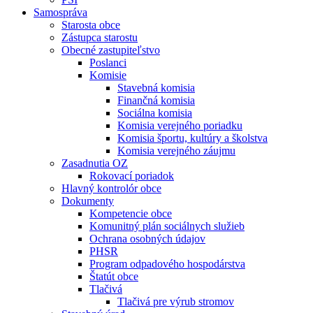
Samospráva
Starosta obce
Zástupca starostu
Obecné zastupiteľstvo
Poslanci
Komisie
Stavebná komisia
Finančná komisia
Sociálna komisia
Komisia verejného poriadku
Komisia športu, kultúry a školstva
Komisia verejného záujmu
Zasadnutia OZ
Rokovací poriadok
Hlavný kontrolór obce
Dokumenty
Kompetencie obce
Komunitný plán sociálnych služieb
Ochrana osobných údajov
PHSR
Program odpadového hospodárstva
Štatút obce
Tlačivá
Tlačivá pre výrub stromov