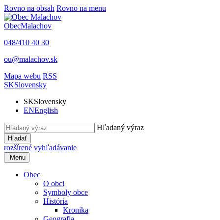
Rovno na obsah
Rovno na menu
Obec
Malachov
048/410 40 30
ou@malachov.sk
Mapa webu
RSS
SK
Slovensky
SK
Slovensky
EN
English
Hľadaný výraz
Hľadať
rozšírené vyhľadávanie
Menu
Obec
O obci
Symboly obce
História
Kronika
Geografia