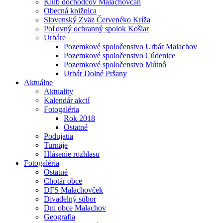
Klub dôchodcov Malachovčan
Obecná knižnica
Slovenský Zväz Červenéko Kríža
Poľovný ochranný spolok Košiar
Urbáre
Pozemkové spoločenstvo Urbár Malachov
Pozemkové spoločenstvo Cúdenice
Pozemkové spoločenstvo Mútnô
Urbár Dolné Pršany
Aktuálne
Aktuality
Kalendár akcií
Fotogaléria
Rok 2018
Ostatné
Podujatia
Turnaje
Hlásenie rozhlasu
Fotogaléria
Ostatné
Chotár obce
DFS Malachovček
Divadelný súbor
Dni obce Malachov
Geografia