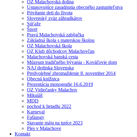
OZ Malachovská dolina
Ustanovujúce zasadnutia obecného zastupiteľstva
Privítanie deti do života
Slovenský zväz záhradkárov
Súťaže
Šport
Pravá Malachovská zabíjačka
Základná škola s materskou školou
OZ Malachovská škola
OZ Klub dôchodcov Malachovčan
Malachovská banská cesta
Múzeum tradičného bývania - Kováčovie dom
NAJ dedinka Slovenska
Predvolebné zhromaždenie 8. november 2014
Obecná knižnica
Prezentácia monografie 16.6.2019
OZ Vidiečanky Malachov
Mikuláš
MDD
pochod k lietadlu 2022
Karneval
Fašiangy
Stavanie mája na turíce 2023
Ples v Malachove
Kontakt