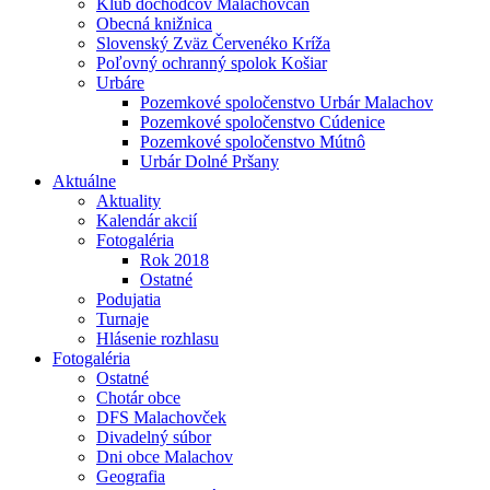
Klub dôchodcov Malachovčan
Obecná knižnica
Slovenský Zväz Červenéko Kríža
Poľovný ochranný spolok Košiar
Urbáre
Pozemkové spoločenstvo Urbár Malachov
Pozemkové spoločenstvo Cúdenice
Pozemkové spoločenstvo Mútnô
Urbár Dolné Pršany
Aktuálne
Aktuality
Kalendár akcií
Fotogaléria
Rok 2018
Ostatné
Podujatia
Turnaje
Hlásenie rozhlasu
Fotogaléria
Ostatné
Chotár obce
DFS Malachovček
Divadelný súbor
Dni obce Malachov
Geografia