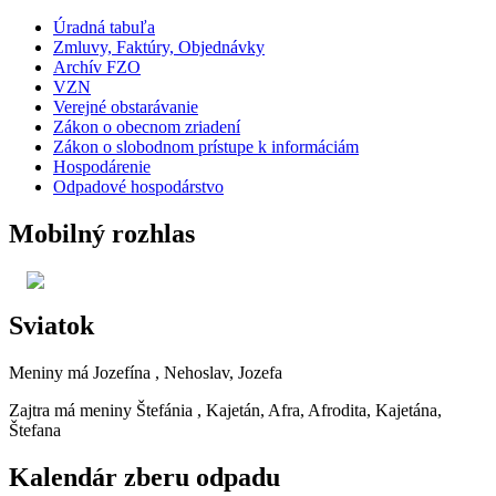
Úradná tabuľa
Zmluvy, Faktúry, Objednávky
Archív FZO
VZN
Verejné obstarávanie
Zákon o obecnom zriadení
Zákon o slobodnom prístupe k informáciám
Hospodárenie
Odpadové hospodárstvo
Mobilný rozhlas
Sviatok
Meniny má
Jozefína
, Nehoslav, Jozefa
Zajtra má meniny
Štefánia
, Kajetán, Afra, Afrodita, Kajetána,
Štefana
Kalendár zberu odpadu