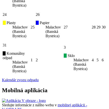
(Banská
Bystrica)
24
26
Plasty
Papier
Malachov
25
Malachov
27
28
29
30
(Banská
(Banská
Bystrica)
Bystrica)
31
3
Komunálny
Sklo
odpad
1
2
Malachov
4
5
6
Malachov
(Banská
(Banská
Bystrica)
Bystrica)
Kalendár zvozu odpadu
Mobilná aplikácia
Sledujte informácie z nášho webu v
mobilnej aplikácii -