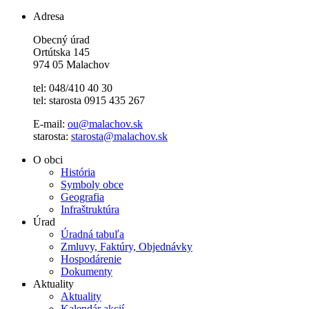
Adresa
Obecný úrad
Ortútska 145
974 05 Malachov
tel: 048/410 40 30
tel: starosta 0915 435 267
E-mail:
ou@malachov.sk
starosta:
starosta@malachov.sk
O obci
História
Symboly obce
Geografia
Infraštruktúra
Úrad
Úradná tabuľa
Zmluvy, Faktúry, Objednávky
Hospodárenie
Dokumenty
Aktuality
Aktuality
Kalendár akcií