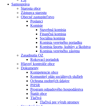
Samospráva
Starosta obce
Zástupca starostu
Obecné zastupiteľstvo
Poslanci
Komisie
Stavebná komisia
Finančná komisia
Sociálna komisia
Komisia verejného poriadku
Komisia športu, kultúry a školstva
Komisia verejného záujmu
Zasadnutia OZ
Rokovací poriadok
Hlavný kontrolór obce
Dokumenty
Kompetencie obce
Komunitný plán sociálnych služieb
Ochrana osobných údajov
PHSR
Program odpadového hospodárstva
Štatút obce
Tlačivá
Tlačivá pre výrub stromov