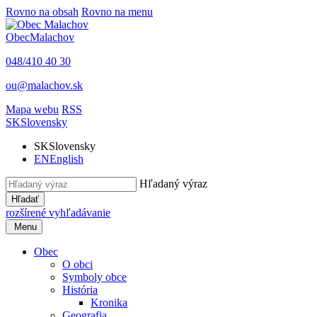
Rovno na obsah
Rovno na menu
Obec
Malachov
048/410 40 30
ou@malachov.sk
Mapa webu
RSS
SK
Slovensky
SK
Slovensky
EN
English
Hľadaný výraz
Hľadať
rozšírené vyhľadávanie
Menu
Obec
O obci
Symboly obce
História
Kronika
Geografia