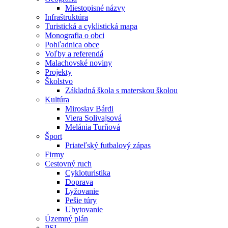
Miestopisné názvy
Infraštruktúra
Turistická a cyklistická mapa
Monografia o obci
Pohľadnica obce
Voľby a referendá
Malachovské noviny
Projekty
Školstvo
Základná škola s materskou školou
Kultúra
Miroslav Bárdi
Viera Solivajsová
Melánia Turňová
Šport
Priateľský futbalový zápas
Firmy
Cestovný ruch
Cykloturistika
Doprava
Lyžovanie
Pešie túry
Ubytovanie
Územný plán
PSI