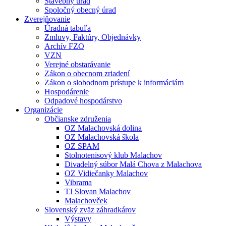
Stavebný úrad
Spoločný obecný úrad
Zverejňovanie
Úradná tabuľa
Zmluvy, Faktúry, Objednávky
Archív FZO
VZN
Verejné obstarávanie
Zákon o obecnom zriadení
Zákon o slobodnom prístupe k informáciám
Hospodárenie
Odpadové hospodárstvo
Organizácie
Občianske združenia
OZ Malachovská dolina
OZ Malachovská škola
OZ SPAM
Stolnotenisový klub Malachov
Divadelný súbor Malá Chova z Malachova
OZ Vidiečanky Malachov
Vibrama
TJ Slovan Malachov
Malachovček
Slovenský zväz záhradkárov
Výstavy