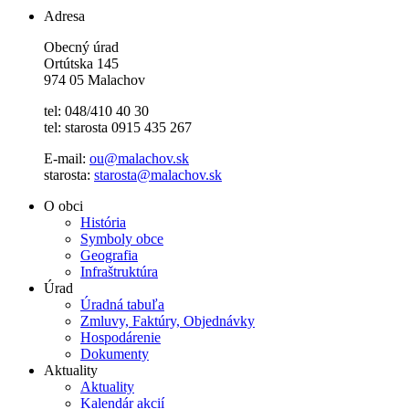
Adresa
Obecný úrad
Ortútska 145
974 05 Malachov
tel: 048/410 40 30
tel: starosta 0915 435 267
E-mail:
ou@malachov.sk
starosta:
starosta@malachov.sk
O obci
História
Symboly obce
Geografia
Infraštruktúra
Úrad
Úradná tabuľa
Zmluvy, Faktúry, Objednávky
Hospodárenie
Dokumenty
Aktuality
Aktuality
Kalendár akcií