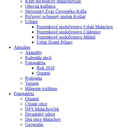
Klub dôchodcov Malachovčan
Obecná knižnica
Slovenský Zväz Červenéko Kríža
Poľovný ochranný spolok Košiar
Urbáre
Pozemkové spoločenstvo Urbár Malachov
Pozemkové spoločenstvo Cúdenice
Pozemkové spoločenstvo Mútnô
Urbár Dolné Pršany
Aktuálne
Aktuality
Kalendár akcií
Fotogaléria
Rok 2018
Ostatné
Podujatia
Turnaje
Hlásenie rozhlasu
Fotogaléria
Ostatné
Chotár obce
DFS Malachovček
Divadelný súbor
Dni obce Malachov
Geografia