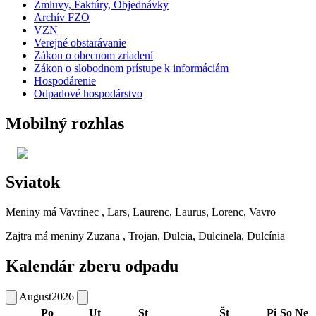
Zmluvy, Faktúry, Objednávky
Archív FZO
VZN
Verejné obstarávanie
Zákon o obecnom zriadení
Zákon o slobodnom prístupe k informáciám
Hospodárenie
Odpadové hospodárstvo
Mobilný rozhlas
Sviatok
Meniny má
Vavrinec
, Lars, Laurenc, Laurus, Lorenc, Vavro
Zajtra má meniny
Zuzana
, Trojan, Dulcia, Dulcinela, Dulcínia
Kalendár zberu odpadu
August
2026
Po
Ut
St
Št
Pi
So
Ne