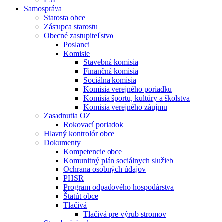
Samospráva
Starosta obce
Zástupca starostu
Obecné zastupiteľstvo
Poslanci
Komisie
Stavebná komisia
Finančná komisia
Sociálna komisia
Komisia verejného poriadku
Komisia športu, kultúry a školstva
Komisia verejného záujmu
Zasadnutia OZ
Rokovací poriadok
Hlavný kontrolór obce
Dokumenty
Kompetencie obce
Komunitný plán sociálnych služieb
Ochrana osobných údajov
PHSR
Program odpadového hospodárstva
Štatút obce
Tlačivá
Tlačivá pre výrub stromov