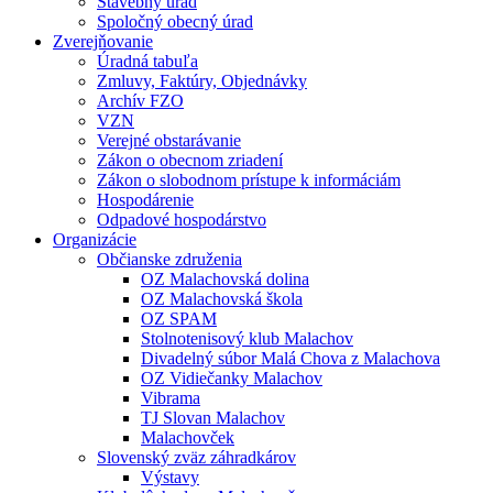
Stavebný úrad
Spoločný obecný úrad
Zverejňovanie
Úradná tabuľa
Zmluvy, Faktúry, Objednávky
Archív FZO
VZN
Verejné obstarávanie
Zákon o obecnom zriadení
Zákon o slobodnom prístupe k informáciám
Hospodárenie
Odpadové hospodárstvo
Organizácie
Občianske združenia
OZ Malachovská dolina
OZ Malachovská škola
OZ SPAM
Stolnotenisový klub Malachov
Divadelný súbor Malá Chova z Malachova
OZ Vidiečanky Malachov
Vibrama
TJ Slovan Malachov
Malachovček
Slovenský zväz záhradkárov
Výstavy