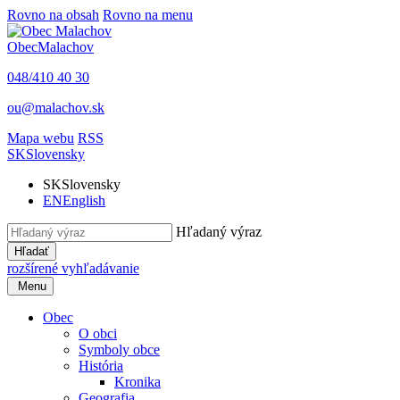
Rovno na obsah
Rovno na menu
Obec
Malachov
048/410 40 30
ou@malachov.sk
Mapa webu
RSS
SK
Slovensky
SK
Slovensky
EN
English
Hľadaný výraz
Hľadať
rozšírené vyhľadávanie
Menu
Obec
O obci
Symboly obce
História
Kronika
Geografia