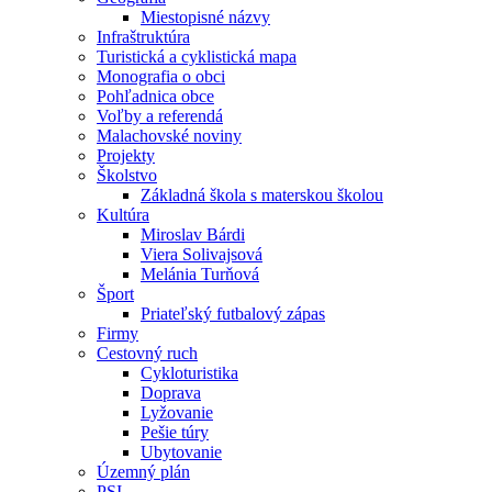
Miestopisné názvy
Infraštruktúra
Turistická a cyklistická mapa
Monografia o obci
Pohľadnica obce
Voľby a referendá
Malachovské noviny
Projekty
Školstvo
Základná škola s materskou školou
Kultúra
Miroslav Bárdi
Viera Solivajsová
Melánia Turňová
Šport
Priateľský futbalový zápas
Firmy
Cestovný ruch
Cykloturistika
Doprava
Lyžovanie
Pešie túry
Ubytovanie
Územný plán
PSI