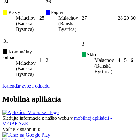
24
26
Plasty
Papier
Malachov
25
Malachov
27
28
29
30
(Banská
(Banská
Bystrica)
Bystrica)
31
3
Komunálny
Sklo
odpad
1
2
Malachov
4
5
6
Malachov
(Banská
(Banská
Bystrica)
Bystrica)
Kalendár zvozu odpadu
Mobilná aplikácia
Sledujte informácie z nášho webu v
mobilnej aplikácii -
V OBRAZE.
Voľne k stiahnutiu: