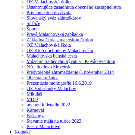
OZ Malachovská dolina
Ustanovujúce zasadnutia obecného zastupiteľstva
Privítanie deti do života
Slovenský zväz záhradkárov
Súťaže
Šport
Pravá Malachovská zabíjačka
Základná škola s materskou školou
OZ Malachovská škola
OZ Klub dôchodcov Malachovčan
Malachovská banská cesta
Múzeum tradičného bývania - Kováčovie dom
NAJ dedinka Slovenska
Predvolebné zhromaždenie 8. november 2014
Obecná knižnica
Prezentácia monografie 16.6.2019
OZ Vidiečanky Malachov
Mikuláš
MDD
pochod k lietadlu 2022
Karneval
Fašiangy
Stavanie mája na turíce 2023
Ples v Malachove
Kontakt