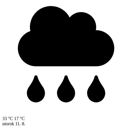
33 °C
17 °C
utorok
11. 8.