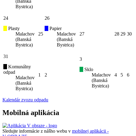
(Banská
Bystrica)
24
26
Plasty
Papier
Malachov
25
Malachov
27
28
29
30
(Banská
(Banská
Bystrica)
Bystrica)
31
3
Komunálny
Sklo
odpad
1
2
Malachov
4
5
6
Malachov
(Banská
(Banská
Bystrica)
Bystrica)
Kalendár zvozu odpadu
Mobilná aplikácia
Sledujte informácie z nášho webu v
mobilnej aplikácii -