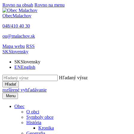
Rovno na obsah
Rovno na menu
Obec
Malachov
048/410 40 30
ou@malachov.sk
Mapa webu
RSS
SK
Slovensky
SK
Slovensky
EN
English
Hľadaný výraz
Hľadať
rozšírené vyhľadávanie
Menu
Obec
O obci
Symboly obce
História
Kronika
Geografia