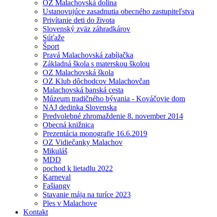
OZ Malachovská dolina
Ustanovujúce zasadnutia obecného zastupiteľstva
Privítanie deti do života
Slovenský zväz záhradkárov
Súťaže
Šport
Pravá Malachovská zabíjačka
Základná škola s materskou školou
OZ Malachovská škola
OZ Klub dôchodcov Malachovčan
Malachovská banská cesta
Múzeum tradičného bývania - Kováčovie dom
NAJ dedinka Slovenska
Predvolebné zhromaždenie 8. november 2014
Obecná knižnica
Prezentácia monografie 16.6.2019
OZ Vidiečanky Malachov
Mikuláš
MDD
pochod k lietadlu 2022
Karneval
Fašiangy
Stavanie mája na turíce 2023
Ples v Malachove
Kontakt