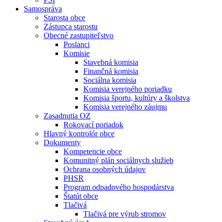
Samospráva
Starosta obce
Zástupca starostu
Obecné zastupiteľstvo
Poslanci
Komisie
Stavebná komisia
Finančná komisia
Sociálna komisia
Komisia verejného poriadku
Komisia športu, kultúry a školstva
Komisia verejného záujmu
Zasadnutia OZ
Rokovací poriadok
Hlavný kontrolór obce
Dokumenty
Kompetencie obce
Komunitný plán sociálnych služieb
Ochrana osobných údajov
PHSR
Program odpadového hospodárstva
Štatút obce
Tlačivá
Tlačivá pre výrub stromov