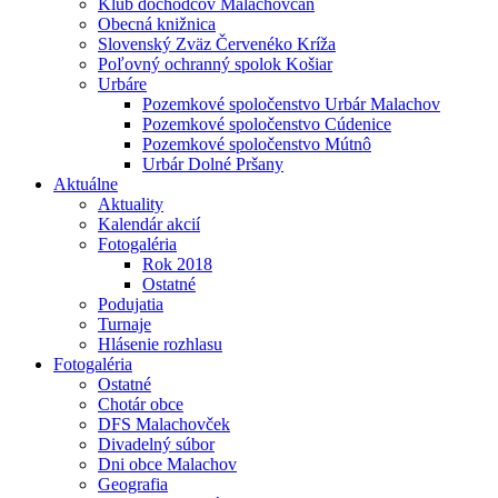
Klub dôchodcov Malachovčan
Obecná knižnica
Slovenský Zväz Červenéko Kríža
Poľovný ochranný spolok Košiar
Urbáre
Pozemkové spoločenstvo Urbár Malachov
Pozemkové spoločenstvo Cúdenice
Pozemkové spoločenstvo Mútnô
Urbár Dolné Pršany
Aktuálne
Aktuality
Kalendár akcií
Fotogaléria
Rok 2018
Ostatné
Podujatia
Turnaje
Hlásenie rozhlasu
Fotogaléria
Ostatné
Chotár obce
DFS Malachovček
Divadelný súbor
Dni obce Malachov
Geografia