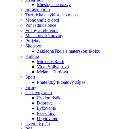
Miestopisné názvy
Infraštruktúra
Turistická a cyklistická mapa
Monografia o obci
Pohľadnica obce
Voľby a referendá
Malachovské noviny
Projekty
Školstvo
Základná škola s materskou školou
Kultúra
Miroslav Bárdi
Viera Solivajsová
Melánia Turňová
Šport
Priateľský futbalový zápas
Firmy
Cestovný ruch
Cykloturistika
Doprava
Lyžovanie
Pešie túry
Ubytovanie
Územný plán
PSI