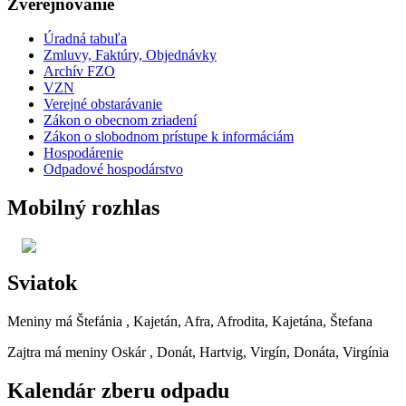
Zverejňovanie
Úradná tabuľa
Zmluvy, Faktúry, Objednávky
Archív FZO
VZN
Verejné obstarávanie
Zákon o obecnom zriadení
Zákon o slobodnom prístupe k informáciám
Hospodárenie
Odpadové hospodárstvo
Mobilný rozhlas
Sviatok
Meniny má
Štefánia
, Kajetán, Afra, Afrodita, Kajetána, Štefana
Zajtra má meniny
Oskár
, Donát, Hartvig, Virgín, Donáta, Virgínia
Kalendár zberu odpadu