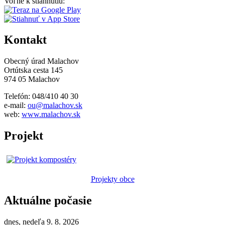
Voľne k stiahnutiu:
Kontakt
Obecný úrad Malachov
Ortútska cesta 145
974 05 Malachov
Telefón: 048/410 40 30
e-mail:
ou@malachov.sk
web:
www.malachov.sk
Projekt
Projekty obce
Aktuálne počasie
dnes, nedeľa 9. 8. 2026