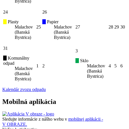
Bystrica)
24
26
Plasty
Papier
Malachov
25
Malachov
27
28
29
30
(Banská
(Banská
Bystrica)
Bystrica)
31
3
Komunálny
Sklo
odpad
1
2
Malachov
4
5
6
Malachov
(Banská
(Banská
Bystrica)
Bystrica)
Kalendár zvozu odpadu
Mobilná aplikácia
Sledujte informácie z nášho webu v
mobilnej aplikácii -
V OBRAZE.