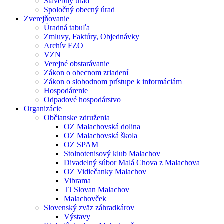
Stavebný úrad
Spoločný obecný úrad
Zverejňovanie
Úradná tabuľa
Zmluvy, Faktúry, Objednávky
Archív FZO
VZN
Verejné obstarávanie
Zákon o obecnom zriadení
Zákon o slobodnom prístupe k informáciám
Hospodárenie
Odpadové hospodárstvo
Organizácie
Občianske združenia
OZ Malachovská dolina
OZ Malachovská škola
OZ SPAM
Stolnotenisový klub Malachov
Divadelný súbor Malá Chova z Malachova
OZ Vidiečanky Malachov
Vibrama
TJ Slovan Malachov
Malachovček
Slovenský zväz záhradkárov
Výstavy