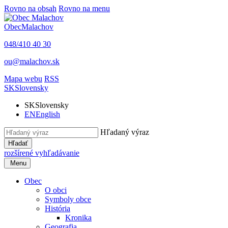
Rovno na obsah
Rovno na menu
Obec
Malachov
048/410 40 30
ou@malachov.sk
Mapa webu
RSS
SK
Slovensky
SK
Slovensky
EN
English
Hľadaný výraz
Hľadať
rozšírené vyhľadávanie
Menu
Obec
O obci
Symboly obce
História
Kronika
Geografia