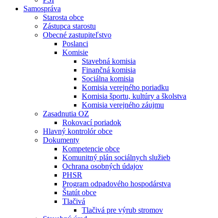
Samospráva
Starosta obce
Zástupca starostu
Obecné zastupiteľstvo
Poslanci
Komisie
Stavebná komisia
Finančná komisia
Sociálna komisia
Komisia verejného poriadku
Komisia športu, kultúry a školstva
Komisia verejného záujmu
Zasadnutia OZ
Rokovací poriadok
Hlavný kontrolór obce
Dokumenty
Kompetencie obce
Komunitný plán sociálnych služieb
Ochrana osobných údajov
PHSR
Program odpadového hospodárstva
Štatút obce
Tlačivá
Tlačivá pre výrub stromov