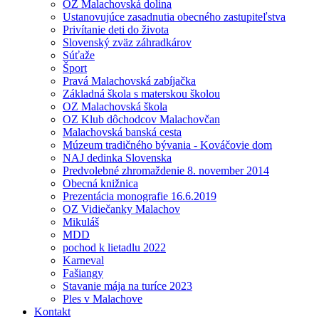
OZ Malachovská dolina
Ustanovujúce zasadnutia obecného zastupiteľstva
Privítanie deti do života
Slovenský zväz záhradkárov
Súťaže
Šport
Pravá Malachovská zabíjačka
Základná škola s materskou školou
OZ Malachovská škola
OZ Klub dôchodcov Malachovčan
Malachovská banská cesta
Múzeum tradičného bývania - Kováčovie dom
NAJ dedinka Slovenska
Predvolebné zhromaždenie 8. november 2014
Obecná knižnica
Prezentácia monografie 16.6.2019
OZ Vidiečanky Malachov
Mikuláš
MDD
pochod k lietadlu 2022
Karneval
Fašiangy
Stavanie mája na turíce 2023
Ples v Malachove
Kontakt