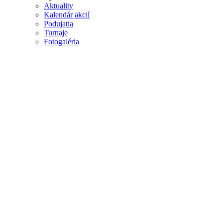
Aktuality
Kalendár akcií
Podujatia
Turnaje
Fotogaléria