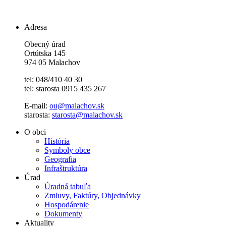
Adresa
Obecný úrad
Ortútska 145
974 05 Malachov
tel: 048/410 40 30
tel: starosta 0915 435 267
E-mail:
ou@malachov.sk
starosta:
starosta@malachov.sk
O obci
História
Symboly obce
Geografia
Infraštruktúra
Úrad
Úradná tabuľa
Zmluvy, Faktúry, Objednávky
Hospodárenie
Dokumenty
Aktuality