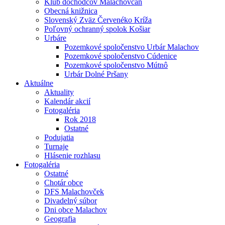
Klub dôchodcov Malachovčan
Obecná knižnica
Slovenský Zväz Červenéko Kríža
Poľovný ochranný spolok Košiar
Urbáre
Pozemkové spoločenstvo Urbár Malachov
Pozemkové spoločenstvo Cúdenice
Pozemkové spoločenstvo Mútnô
Urbár Dolné Pršany
Aktuálne
Aktuality
Kalendár akcií
Fotogaléria
Rok 2018
Ostatné
Podujatia
Turnaje
Hlásenie rozhlasu
Fotogaléria
Ostatné
Chotár obce
DFS Malachovček
Divadelný súbor
Dni obce Malachov
Geografia