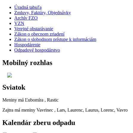
Úradná tabuľa
Zmluvy, Faktúry, Objednávky
Archív FZO
VZN
Verejné obstarávanie
Zákon o obecnom zriadení
Zákon o slobodnom prístupe k informáciám
Hospodárenie
Odpadové hospodárstvo
Mobilný rozhlas
Sviatok
Meniny má
Ľubomíra
, Rastic
Zajtra má meniny
Vavrinec
, Lars, Laurenc, Laurus, Lorenc, Vavro
Kalendár zberu odpadu