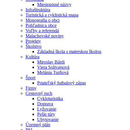
Miestopisné názvy
Infraštruktúra
Turistická a cyklistická mapa
Monografia o obci
Pohľadnica obce
Voľby a referendá
Malachovské noviny
Projekty
Školstvo
Základná škola s materskou školou
Kultúra
Miroslav Bárdi
Viera Solivajsová
Melánia Turňová
Šport
Priateľský futbalový zápas
Firmy
Cestovný ruch
Cykloturistika
Doprava
Lyžovanie
Pešie túry
Ubytovanie
Územný plán
PSI