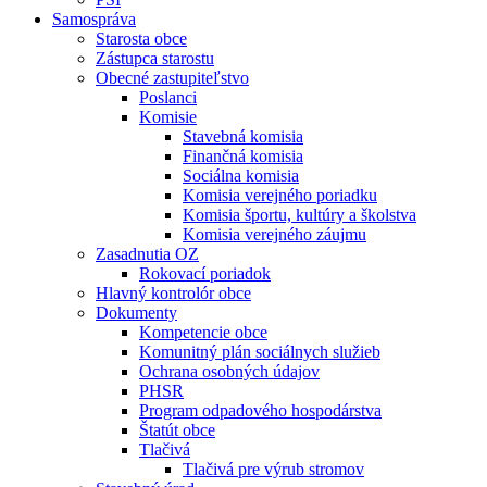
Samospráva
Starosta obce
Zástupca starostu
Obecné zastupiteľstvo
Poslanci
Komisie
Stavebná komisia
Finančná komisia
Sociálna komisia
Komisia verejného poriadku
Komisia športu, kultúry a školstva
Komisia verejného záujmu
Zasadnutia OZ
Rokovací poriadok
Hlavný kontrolór obce
Dokumenty
Kompetencie obce
Komunitný plán sociálnych služieb
Ochrana osobných údajov
PHSR
Program odpadového hospodárstva
Štatút obce
Tlačivá
Tlačivá pre výrub stromov