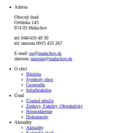
Adresa
Obecný úrad
Ortútska 145
974 05 Malachov
tel: 048/410 40 30
tel: starosta 0915 435 267
E-mail:
ou@malachov.sk
starosta:
starosta@malachov.sk
O obci
História
Symboly obce
Geografia
Infraštruktúra
Úrad
Úradná tabuľa
Zmluvy, Faktúry, Objednávky
Hospodárenie
Dokumenty
Aktuality
Aktuality
Kalendár akcií