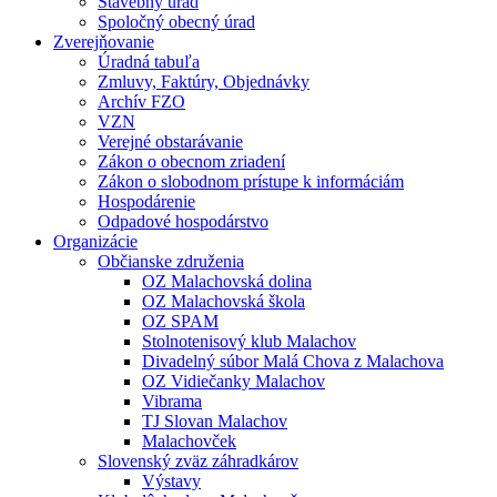
Stavebný úrad
Spoločný obecný úrad
Zverejňovanie
Úradná tabuľa
Zmluvy, Faktúry, Objednávky
Archív FZO
VZN
Verejné obstarávanie
Zákon o obecnom zriadení
Zákon o slobodnom prístupe k informáciám
Hospodárenie
Odpadové hospodárstvo
Organizácie
Občianske združenia
OZ Malachovská dolina
OZ Malachovská škola
OZ SPAM
Stolnotenisový klub Malachov
Divadelný súbor Malá Chova z Malachova
OZ Vidiečanky Malachov
Vibrama
TJ Slovan Malachov
Malachovček
Slovenský zväz záhradkárov
Výstavy