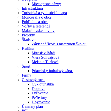
Miestopisné názvy
Infraštruktúra
Turistická a cyklistická mapa
Monografia o obci
Pohľadnica obce
Voľby a referendá
Malachovské noviny
Projekty
Školstvo
Základná škola s materskou školou
Kultúra
Miroslav Bárdi
Viera Solivajsová
Melánia Turňová
Šport
Priateľský futbalový zápas
Firmy
Cestovný ruch
Cykloturistika
Doprava
Lyžovanie
Pešie túry
Ubytovanie
Územný plán
PSI