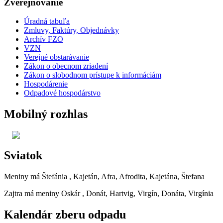
Zverejňovanie
Úradná tabuľa
Zmluvy, Faktúry, Objednávky
Archív FZO
VZN
Verejné obstarávanie
Zákon o obecnom zriadení
Zákon o slobodnom prístupe k informáciám
Hospodárenie
Odpadové hospodárstvo
Mobilný rozhlas
Sviatok
Meniny má
Štefánia
, Kajetán, Afra, Afrodita, Kajetána, Štefana
Zajtra má meniny
Oskár
, Donát, Hartvig, Virgín, Donáta, Virgínia
Kalendár zberu odpadu