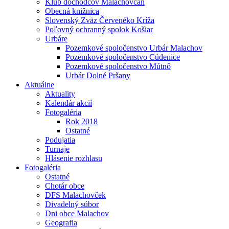
Klub dôchodcov Malachovčan
Obecná knižnica
Slovenský Zväz Červenéko Kríža
Poľovný ochranný spolok Košiar
Urbáre
Pozemkové spoločenstvo Urbár Malachov
Pozemkové spoločenstvo Cúdenice
Pozemkové spoločenstvo Mútnô
Urbár Dolné Pršany
Aktuálne
Aktuality
Kalendár akcií
Fotogaléria
Rok 2018
Ostatné
Podujatia
Turnaje
Hlásenie rozhlasu
Fotogaléria
Ostatné
Chotár obce
DFS Malachovček
Divadelný súbor
Dni obce Malachov
Geografia