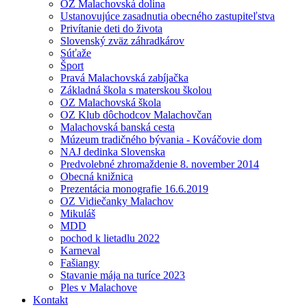
OZ Malachovská dolina
Ustanovujúce zasadnutia obecného zastupiteľstva
Privítanie deti do života
Slovenský zväz záhradkárov
Súťaže
Šport
Pravá Malachovská zabíjačka
Základná škola s materskou školou
OZ Malachovská škola
OZ Klub dôchodcov Malachovčan
Malachovská banská cesta
Múzeum tradičného bývania - Kováčovie dom
NAJ dedinka Slovenska
Predvolebné zhromaždenie 8. november 2014
Obecná knižnica
Prezentácia monografie 16.6.2019
OZ Vidiečanky Malachov
Mikuláš
MDD
pochod k lietadlu 2022
Karneval
Fašiangy
Stavanie mája na turíce 2023
Ples v Malachove
Kontakt