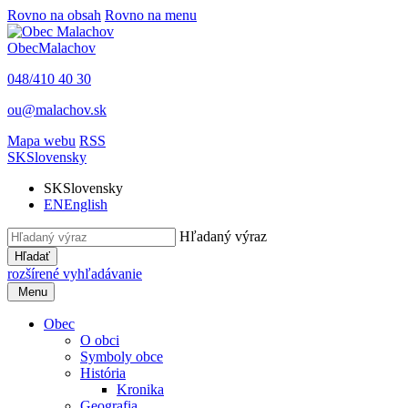
Rovno na obsah
Rovno na menu
Obec
Malachov
048/410 40 30
ou@malachov.sk
Mapa webu
RSS
SK
Slovensky
SK
Slovensky
EN
English
Hľadaný výraz
Hľadať
rozšírené vyhľadávanie
Menu
Obec
O obci
Symboly obce
História
Kronika
Geografia