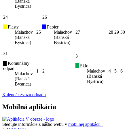
(Banská
Bystrica)
24
26
Plasty
Papier
Malachov
25
Malachov
27
28
29
30
(Banská
(Banská
Bystrica)
Bystrica)
31
3
Komunálny
Sklo
odpad
1
2
Malachov
4
5
6
Malachov
(Banská
(Banská
Bystrica)
Bystrica)
Kalendár zvozu odpadu
Mobilná aplikácia
Sledujte informácie z nášho webu v
mobilnej aplikácii -