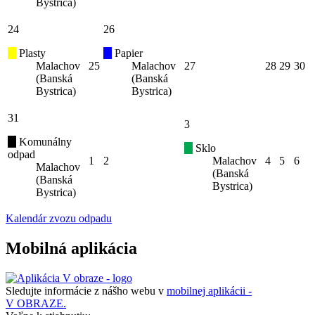
Bystrica)
24
26
Plasty
Papier
Malachov
25
Malachov
27
28
29
30
(Banská
(Banská
Bystrica)
Bystrica)
31
3
Komunálny
Sklo
odpad
1
2
Malachov
4
5
6
Malachov
(Banská
(Banská
Bystrica)
Bystrica)
Kalendár zvozu odpadu
Mobilná aplikácia
Sledujte informácie z nášho webu v
mobilnej aplikácii -
V OBRAZE.