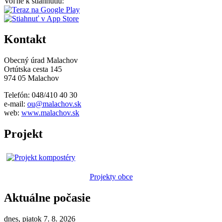
Voľne k stiahnutiu:
Kontakt
Obecný úrad Malachov
Ortútska cesta 145
974 05 Malachov
Telefón: 048/410 40 30
e-mail:
ou@malachov.sk
web:
www.malachov.sk
Projekt
Projekty obce
Aktuálne počasie
dnes, piatok 7. 8. 2026