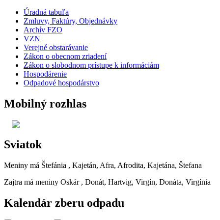
Úradná tabuľa
Zmluvy, Faktúry, Objednávky
Archív FZO
VZN
Verejné obstarávanie
Zákon o obecnom zriadení
Zákon o slobodnom prístupe k informáciám
Hospodárenie
Odpadové hospodárstvo
Mobilný rozhlas
Sviatok
Meniny má
Štefánia
, Kajetán, Afra, Afrodita, Kajetána, Štefana
Zajtra má meniny
Oskár
, Donát, Hartvig, Virgín, Donáta, Virgínia
Kalendár zberu odpadu