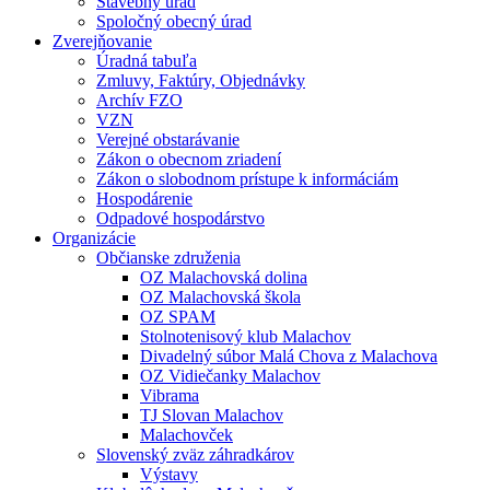
Stavebný úrad
Spoločný obecný úrad
Zverejňovanie
Úradná tabuľa
Zmluvy, Faktúry, Objednávky
Archív FZO
VZN
Verejné obstarávanie
Zákon o obecnom zriadení
Zákon o slobodnom prístupe k informáciám
Hospodárenie
Odpadové hospodárstvo
Organizácie
Občianske združenia
OZ Malachovská dolina
OZ Malachovská škola
OZ SPAM
Stolnotenisový klub Malachov
Divadelný súbor Malá Chova z Malachova
OZ Vidiečanky Malachov
Vibrama
TJ Slovan Malachov
Malachovček
Slovenský zväz záhradkárov
Výstavy