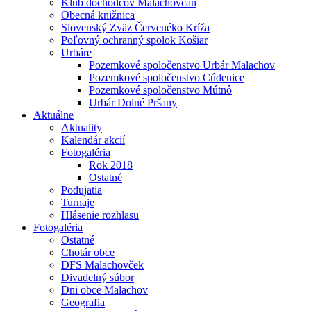
Klub dôchodcov Malachovčan
Obecná knižnica
Slovenský Zväz Červenéko Kríža
Poľovný ochranný spolok Košiar
Urbáre
Pozemkové spoločenstvo Urbár Malachov
Pozemkové spoločenstvo Cúdenice
Pozemkové spoločenstvo Mútnô
Urbár Dolné Pršany
Aktuálne
Aktuality
Kalendár akcií
Fotogaléria
Rok 2018
Ostatné
Podujatia
Turnaje
Hlásenie rozhlasu
Fotogaléria
Ostatné
Chotár obce
DFS Malachovček
Divadelný súbor
Dni obce Malachov
Geografia