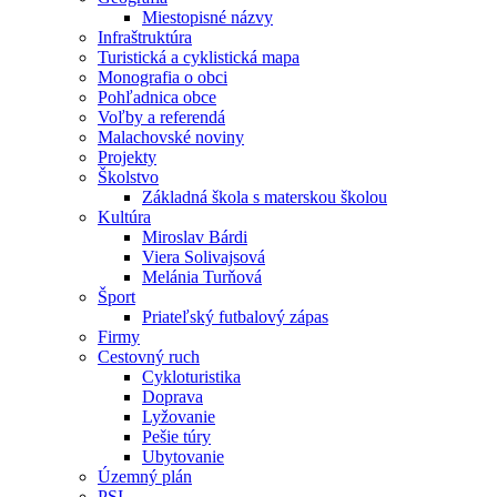
Miestopisné názvy
Infraštruktúra
Turistická a cyklistická mapa
Monografia o obci
Pohľadnica obce
Voľby a referendá
Malachovské noviny
Projekty
Školstvo
Základná škola s materskou školou
Kultúra
Miroslav Bárdi
Viera Solivajsová
Melánia Turňová
Šport
Priateľský futbalový zápas
Firmy
Cestovný ruch
Cykloturistika
Doprava
Lyžovanie
Pešie túry
Ubytovanie
Územný plán
PSI