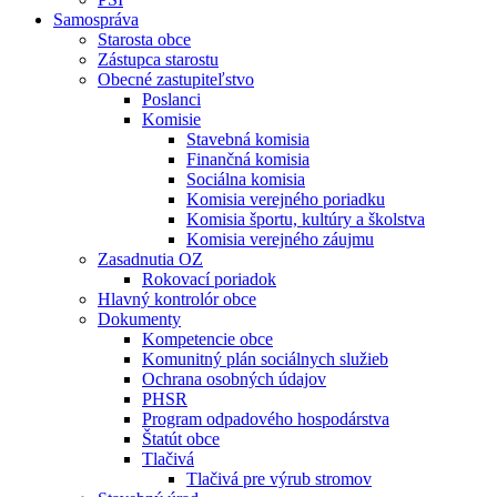
Samospráva
Starosta obce
Zástupca starostu
Obecné zastupiteľstvo
Poslanci
Komisie
Stavebná komisia
Finančná komisia
Sociálna komisia
Komisia verejného poriadku
Komisia športu, kultúry a školstva
Komisia verejného záujmu
Zasadnutia OZ
Rokovací poriadok
Hlavný kontrolór obce
Dokumenty
Kompetencie obce
Komunitný plán sociálnych služieb
Ochrana osobných údajov
PHSR
Program odpadového hospodárstva
Štatút obce
Tlačivá
Tlačivá pre výrub stromov