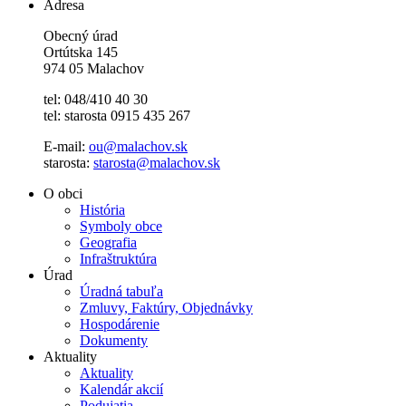
Adresa
Obecný úrad
Ortútska 145
974 05 Malachov
tel: 048/410 40 30
tel: starosta 0915 435 267
E-mail:
ou@malachov.sk
starosta:
starosta@malachov.sk
O obci
História
Symboly obce
Geografia
Infraštruktúra
Úrad
Úradná tabuľa
Zmluvy, Faktúry, Objednávky
Hospodárenie
Dokumenty
Aktuality
Aktuality
Kalendár akcií
Podujatia