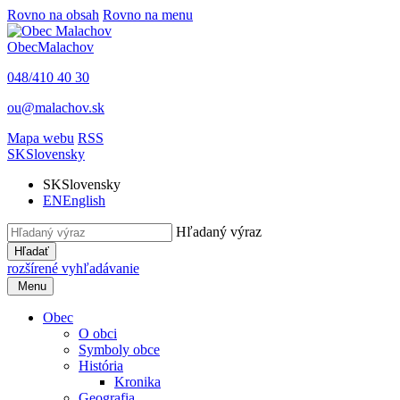
Rovno na obsah
Rovno na menu
Obec
Malachov
048/410 40 30
ou@malachov.sk
Mapa webu
RSS
SK
Slovensky
SK
Slovensky
EN
English
Hľadaný výraz
Hľadať
rozšírené vyhľadávanie
Menu
Obec
O obci
Symboly obce
História
Kronika
Geografia