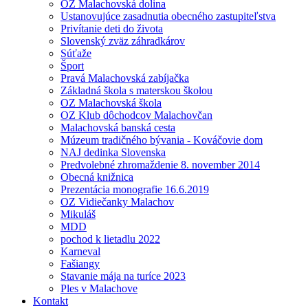
OZ Malachovská dolina
Ustanovujúce zasadnutia obecného zastupiteľstva
Privítanie deti do života
Slovenský zväz záhradkárov
Súťaže
Šport
Pravá Malachovská zabíjačka
Základná škola s materskou školou
OZ Malachovská škola
OZ Klub dôchodcov Malachovčan
Malachovská banská cesta
Múzeum tradičného bývania - Kováčovie dom
NAJ dedinka Slovenska
Predvolebné zhromaždenie 8. november 2014
Obecná knižnica
Prezentácia monografie 16.6.2019
OZ Vidiečanky Malachov
Mikuláš
MDD
pochod k lietadlu 2022
Karneval
Fašiangy
Stavanie mája na turíce 2023
Ples v Malachove
Kontakt