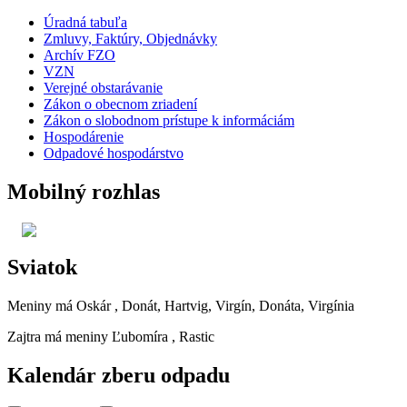
Úradná tabuľa
Zmluvy, Faktúry, Objednávky
Archív FZO
VZN
Verejné obstarávanie
Zákon o obecnom zriadení
Zákon o slobodnom prístupe k informáciám
Hospodárenie
Odpadové hospodárstvo
Mobilný rozhlas
Sviatok
Meniny má
Oskár
, Donát, Hartvig, Virgín, Donáta, Virgínia
Zajtra má meniny
Ľubomíra
, Rastic
Kalendár zberu odpadu