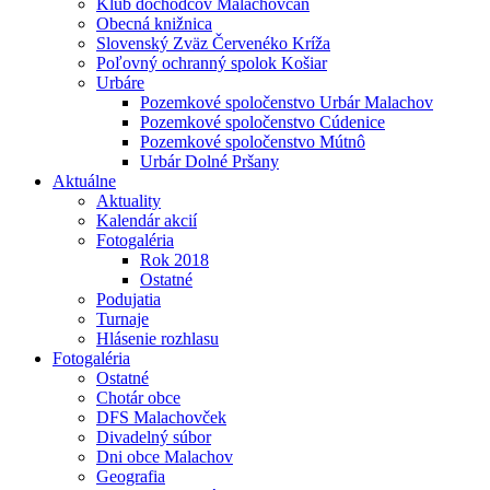
Klub dôchodcov Malachovčan
Obecná knižnica
Slovenský Zväz Červenéko Kríža
Poľovný ochranný spolok Košiar
Urbáre
Pozemkové spoločenstvo Urbár Malachov
Pozemkové spoločenstvo Cúdenice
Pozemkové spoločenstvo Mútnô
Urbár Dolné Pršany
Aktuálne
Aktuality
Kalendár akcií
Fotogaléria
Rok 2018
Ostatné
Podujatia
Turnaje
Hlásenie rozhlasu
Fotogaléria
Ostatné
Chotár obce
DFS Malachovček
Divadelný súbor
Dni obce Malachov
Geografia