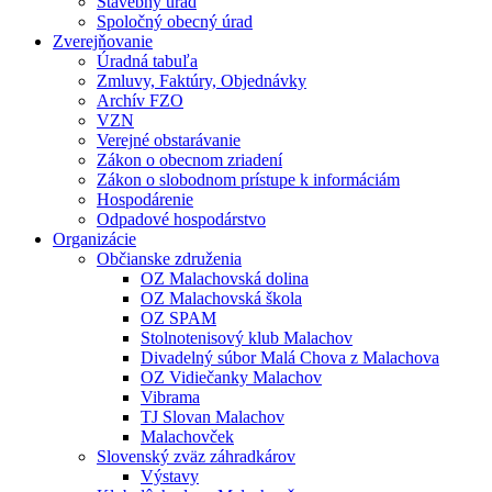
Stavebný úrad
Spoločný obecný úrad
Zverejňovanie
Úradná tabuľa
Zmluvy, Faktúry, Objednávky
Archív FZO
VZN
Verejné obstarávanie
Zákon o obecnom zriadení
Zákon o slobodnom prístupe k informáciám
Hospodárenie
Odpadové hospodárstvo
Organizácie
Občianske združenia
OZ Malachovská dolina
OZ Malachovská škola
OZ SPAM
Stolnotenisový klub Malachov
Divadelný súbor Malá Chova z Malachova
OZ Vidiečanky Malachov
Vibrama
TJ Slovan Malachov
Malachovček
Slovenský zväz záhradkárov
Výstavy