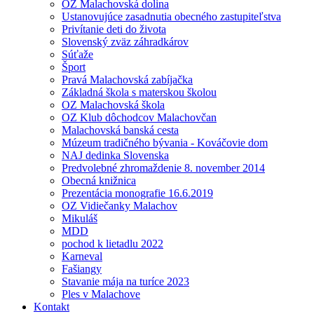
OZ Malachovská dolina
Ustanovujúce zasadnutia obecného zastupiteľstva
Privítanie deti do života
Slovenský zväz záhradkárov
Súťaže
Šport
Pravá Malachovská zabíjačka
Základná škola s materskou školou
OZ Malachovská škola
OZ Klub dôchodcov Malachovčan
Malachovská banská cesta
Múzeum tradičného bývania - Kováčovie dom
NAJ dedinka Slovenska
Predvolebné zhromaždenie 8. november 2014
Obecná knižnica
Prezentácia monografie 16.6.2019
OZ Vidiečanky Malachov
Mikuláš
MDD
pochod k lietadlu 2022
Karneval
Fašiangy
Stavanie mája na turíce 2023
Ples v Malachove
Kontakt