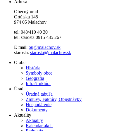
Adresa
Obecný úrad
Ortútska 145
974 05 Malachov
tel: 048/410 40 30
tel: starosta 0915 435 267
E-mail:
ou@malachov.sk
starosta:
starosta@malachov.sk
O obci
História
Symboly obce
Geografia
Infraštruktúra
Úrad
Úradná tabuľa
Zmluvy, Faktúry, Objednávky
Hospodárenie
Dokumenty
Aktuality
Aktuality
Kalendár akcií
Podujatia