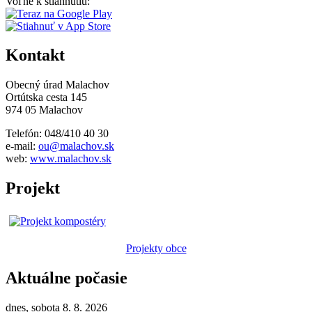
Voľne k stiahnutiu:
Kontakt
Obecný úrad Malachov
Ortútska cesta 145
974 05 Malachov
Telefón: 048/410 40 30
e-mail:
ou@malachov.sk
web:
www.malachov.sk
Projekt
Projekty obce
Aktuálne počasie
dnes, sobota 8. 8. 2026