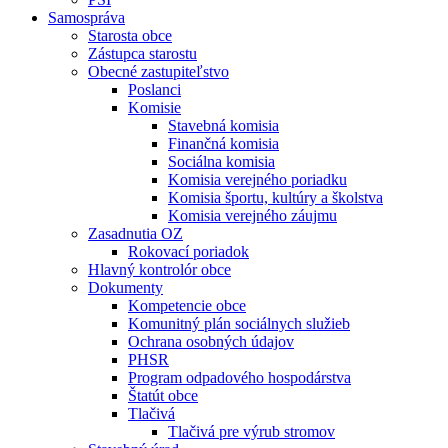
Samospráva
Starosta obce
Zástupca starostu
Obecné zastupiteľstvo
Poslanci
Komisie
Stavebná komisia
Finančná komisia
Sociálna komisia
Komisia verejného poriadku
Komisia športu, kultúry a školstva
Komisia verejného záujmu
Zasadnutia OZ
Rokovací poriadok
Hlavný kontrolór obce
Dokumenty
Kompetencie obce
Komunitný plán sociálnych služieb
Ochrana osobných údajov
PHSR
Program odpadového hospodárstva
Štatút obce
Tlačivá
Tlačivá pre výrub stromov