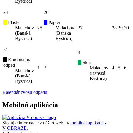
Bystrica)
24
26
Plasty
Papier
Malachov
25
Malachov
27
28
29
30
(Banská
(Banská
Bystrica)
Bystrica)
31
3
Komunálny
Sklo
odpad
1
2
Malachov
4
5
6
Malachov
(Banská
(Banská
Bystrica)
Bystrica)
Kalendár zvozu odpadu
Mobilná aplikácia
Sledujte informácie z nášho webu v
mobilnej aplikácii -
V OBRAZE.