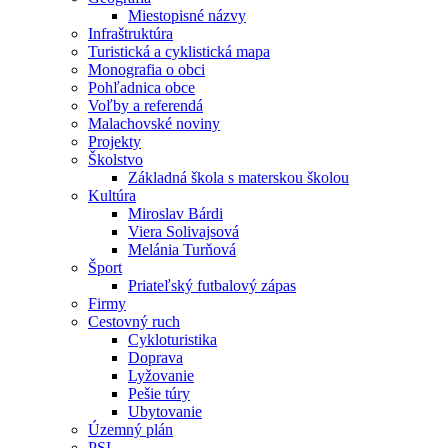
Miestopisné názvy
Infraštruktúra
Turistická a cyklistická mapa
Monografia o obci
Pohľadnica obce
Voľby a referendá
Malachovské noviny
Projekty
Školstvo
Základná škola s materskou školou
Kultúra
Miroslav Bárdi
Viera Solivajsová
Melánia Turňová
Šport
Priateľský futbalový zápas
Firmy
Cestovný ruch
Cykloturistika
Doprava
Lyžovanie
Pešie túry
Ubytovanie
Územný plán
PSI