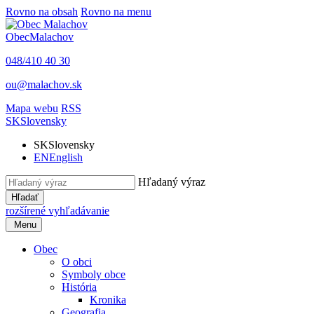
Rovno na obsah
Rovno na menu
Obec
Malachov
048/410 40 30
ou@malachov.sk
Mapa webu
RSS
SK
Slovensky
SK
Slovensky
EN
English
Hľadaný výraz
Hľadať
rozšírené vyhľadávanie
Menu
Obec
O obci
Symboly obce
História
Kronika
Geografia