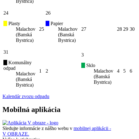
Bystrica)
24
26
Plasty
Papier
Malachov
25
Malachov
27
28
29
30
(Banská
(Banská
Bystrica)
Bystrica)
31
3
Komunálny
Sklo
odpad
1
2
Malachov
4
5
6
Malachov
(Banská
(Banská
Bystrica)
Bystrica)
Kalendár zvozu odpadu
Mobilná aplikácia
Sledujte informácie z nášho webu v
mobilnej aplikácii -
V OBRAZE.