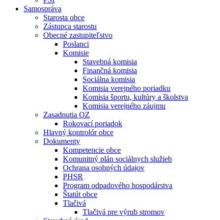
Samospráva
Starosta obce
Zástupca starostu
Obecné zastupiteľstvo
Poslanci
Komisie
Stavebná komisia
Finančná komisia
Sociálna komisia
Komisia verejného poriadku
Komisia športu, kultúry a školstva
Komisia verejného záujmu
Zasadnutia OZ
Rokovací poriadok
Hlavný kontrolór obce
Dokumenty
Kompetencie obce
Komunitný plán sociálnych služieb
Ochrana osobných údajov
PHSR
Program odpadového hospodárstva
Štatút obce
Tlačivá
Tlačivá pre výrub stromov