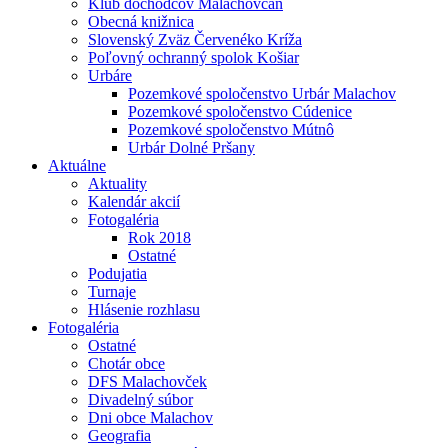
Klub dôchodcov Malachovčan
Obecná knižnica
Slovenský Zväz Červenéko Kríža
Poľovný ochranný spolok Košiar
Urbáre
Pozemkové spoločenstvo Urbár Malachov
Pozemkové spoločenstvo Cúdenice
Pozemkové spoločenstvo Mútnô
Urbár Dolné Pršany
Aktuálne
Aktuality
Kalendár akcií
Fotogaléria
Rok 2018
Ostatné
Podujatia
Turnaje
Hlásenie rozhlasu
Fotogaléria
Ostatné
Chotár obce
DFS Malachovček
Divadelný súbor
Dni obce Malachov
Geografia