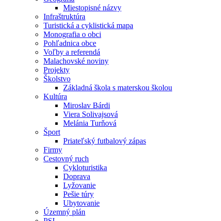
Miestopisné názvy
Infraštruktúra
Turistická a cyklistická mapa
Monografia o obci
Pohľadnica obce
Voľby a referendá
Malachovské noviny
Projekty
Školstvo
Základná škola s materskou školou
Kultúra
Miroslav Bárdi
Viera Solivajsová
Melánia Turňová
Šport
Priateľský futbalový zápas
Firmy
Cestovný ruch
Cykloturistika
Doprava
Lyžovanie
Pešie túry
Ubytovanie
Územný plán
PSI