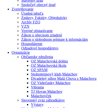
Stavebný úrad
Spoločný obecný úrad
Zverejňovanie
Úradná tabuľa
Zmluvy, Faktúry, Objednávky
Archív FZO
VZN
Verejné obstarávanie
Zákon o obecnom zriadení
Zákon o slobodnom prístupe k informáciám
Hospodárenie
Odpadové hospodárstvo
Organizácie
Občianske združenia
OZ Malachovská dolina
OZ Malachovská škola
OZ SPAM
Stolnotenisový klub Malachov
Divadelný súbor Malá Chova z Malachova
OZ Vidiečanky Malachov
Vibrama
TJ Slovan Malachov
Malachovček
Slovenský zväz záhradkárov
Výstavy