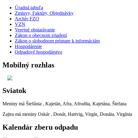
Úradná tabuľa
Zmluvy, Faktúry, Objednávky
Archív FZO
VZN
Verejné obstarávanie
Zákon o obecnom zriadení
Zákon o slobodnom prístupe k informáciám
Hospodárenie
Odpadové hospodárstvo
Mobilný rozhlas
Sviatok
Meniny má
Štefánia
, Kajetán, Afra, Afrodita, Kajetána, Štefana
Zajtra má meniny
Oskár
, Donát, Hartvig, Virgín, Donáta, Virgínia
Kalendár zberu odpadu