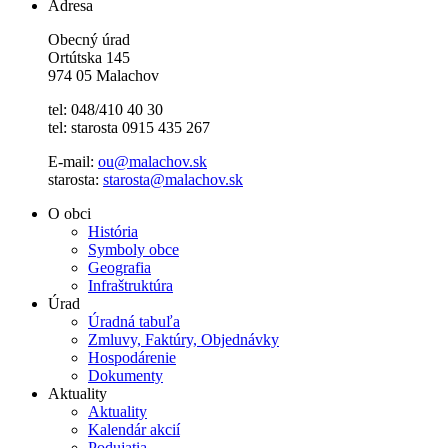
Adresa
Obecný úrad
Ortútska 145
974 05 Malachov
tel: 048/410 40 30
tel: starosta 0915 435 267
E-mail:
ou@malachov.sk
starosta:
starosta@malachov.sk
O obci
História
Symboly obce
Geografia
Infraštruktúra
Úrad
Úradná tabuľa
Zmluvy, Faktúry, Objednávky
Hospodárenie
Dokumenty
Aktuality
Aktuality
Kalendár akcií
Podujatia