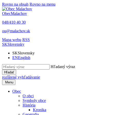
Rovno na obsah
Rovno na menu
Obec
Malachov
048/410 40 30
ou@malachov.sk
Mapa webu
RSS
SK
Slovensky
SK
Slovensky
EN
English
Hľadaný výraz
Hľadať
rozšírené vyhľadávanie
Menu
Obec
O obci
Symboly obce
História
Kronika
Geografia