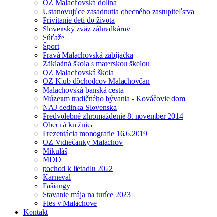
OZ Malachovská dolina
Ustanovujúce zasadnutia obecného zastupiteľstva
Privítanie deti do života
Slovenský zväz záhradkárov
Súťaže
Šport
Pravá Malachovská zabíjačka
Základná škola s materskou školou
OZ Malachovská škola
OZ Klub dôchodcov Malachovčan
Malachovská banská cesta
Múzeum tradičného bývania - Kováčovie dom
NAJ dedinka Slovenska
Predvolebné zhromaždenie 8. november 2014
Obecná knižnica
Prezentácia monografie 16.6.2019
OZ Vidiečanky Malachov
Mikuláš
MDD
pochod k lietadlu 2022
Karneval
Fašiangy
Stavanie mája na turíce 2023
Ples v Malachove
Kontakt