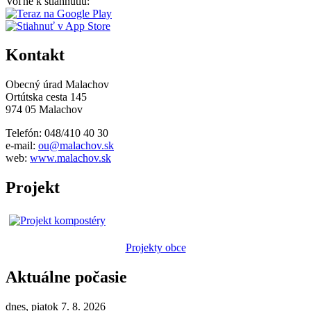
Voľne k stiahnutiu:
Kontakt
Obecný úrad Malachov
Ortútska cesta 145
974 05 Malachov
Telefón: 048/410 40 30
e-mail:
ou@malachov.sk
web:
www.malachov.sk
Projekt
Projekty obce
Aktuálne počasie
dnes, piatok 7. 8. 2026