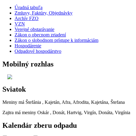
Úradná tabuľa
Zmluvy, Faktúry, Objednávky
Archív FZO
VZN
Verejné obstarávanie
Zákon o obecnom zriadení
Zákon o slobodnom prístupe k informáciám
Hospodárenie
Odpadové hospodárstvo
Mobilný rozhlas
Sviatok
Meniny má
Štefánia
, Kajetán, Afra, Afrodita, Kajetána, Štefana
Zajtra má meniny
Oskár
, Donát, Hartvig, Virgín, Donáta, Virgínia
Kalendár zberu odpadu