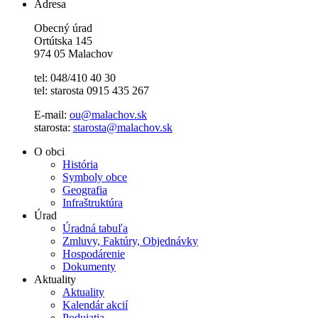
Adresa
Obecný úrad
Ortútska 145
974 05 Malachov
tel: 048/410 40 30
tel: starosta 0915 435 267
E-mail:
ou@malachov.sk
starosta:
starosta@malachov.sk
O obci
História
Symboly obce
Geografia
Infraštruktúra
Úrad
Úradná tabuľa
Zmluvy, Faktúry, Objednávky
Hospodárenie
Dokumenty
Aktuality
Aktuality
Kalendár akcií
Podujatia