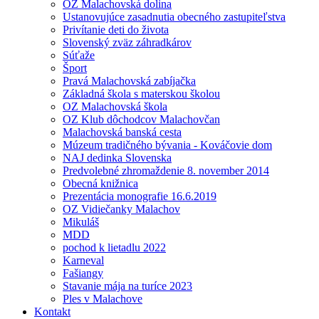
OZ Malachovská dolina
Ustanovujúce zasadnutia obecného zastupiteľstva
Privítanie deti do života
Slovenský zväz záhradkárov
Súťaže
Šport
Pravá Malachovská zabíjačka
Základná škola s materskou školou
OZ Malachovská škola
OZ Klub dôchodcov Malachovčan
Malachovská banská cesta
Múzeum tradičného bývania - Kováčovie dom
NAJ dedinka Slovenska
Predvolebné zhromaždenie 8. november 2014
Obecná knižnica
Prezentácia monografie 16.6.2019
OZ Vidiečanky Malachov
Mikuláš
MDD
pochod k lietadlu 2022
Karneval
Fašiangy
Stavanie mája na turíce 2023
Ples v Malachove
Kontakt