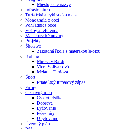
Miestopisné názvy
Infraštruktúra
Turistická a cyklistická mapa
Monografia o obci
Pohľadnica obce
Voľby a referendá
Malachovské noviny
Projekty
Školstvo
Základná škola s materskou školou
Kultúra
Miroslav Bárdi
Viera Solivajsová
Melánia Turňová
Šport
Priateľský futbalový zápas
Firmy
Cestovný ruch
Cykloturistika
Doprava
Lyžovanie
Pešie túry
Ubytovanie
Územný plán
PSI