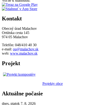
Voľne k stiahnutiu:
Kontakt
Obecný úrad Malachov
Ortútska cesta 145
974 05 Malachov
Telefón: 048/410 40 30
e-mail:
ou@malachov.sk
web:
www.malachov.sk
Projekt
Projekty obce
Aktuálne počasie
dnes, piatok 7. 8. 2026