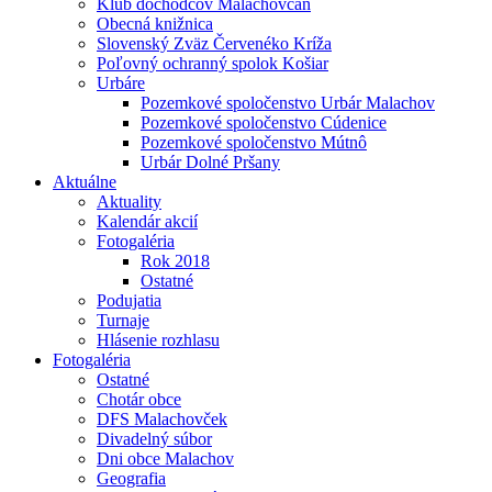
Klub dôchodcov Malachovčan
Obecná knižnica
Slovenský Zväz Červenéko Kríža
Poľovný ochranný spolok Košiar
Urbáre
Pozemkové spoločenstvo Urbár Malachov
Pozemkové spoločenstvo Cúdenice
Pozemkové spoločenstvo Mútnô
Urbár Dolné Pršany
Aktuálne
Aktuality
Kalendár akcií
Fotogaléria
Rok 2018
Ostatné
Podujatia
Turnaje
Hlásenie rozhlasu
Fotogaléria
Ostatné
Chotár obce
DFS Malachovček
Divadelný súbor
Dni obce Malachov
Geografia