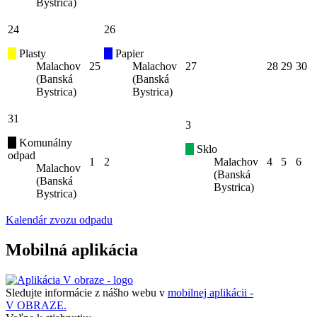
Bystrica)
24
26
Plasty
Papier
Malachov
25
Malachov
27
28
29
30
(Banská
(Banská
Bystrica)
Bystrica)
31
3
Komunálny
Sklo
odpad
1
2
Malachov
4
5
6
Malachov
(Banská
(Banská
Bystrica)
Bystrica)
Kalendár zvozu odpadu
Mobilná aplikácia
Sledujte informácie z nášho webu v
mobilnej aplikácii -
V OBRAZE.