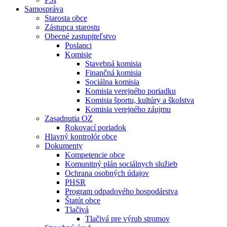
Samospráva
Starosta obce
Zástupca starostu
Obecné zastupiteľstvo
Poslanci
Komisie
Stavebná komisia
Finančná komisia
Sociálna komisia
Komisia verejného poriadku
Komisia športu, kultúry a školstva
Komisia verejného záujmu
Zasadnutia OZ
Rokovací poriadok
Hlavný kontrolór obce
Dokumenty
Kompetencie obce
Komunitný plán sociálnych služieb
Ochrana osobných údajov
PHSR
Program odpadového hospodárstva
Štatút obce
Tlačivá
Tlačivá pre výrub stromov