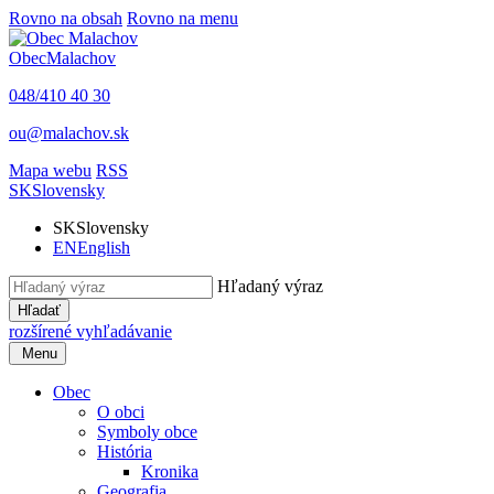
Rovno na obsah
Rovno na menu
Obec
Malachov
048/410 40 30
ou@malachov.sk
Mapa webu
RSS
SK
Slovensky
SK
Slovensky
EN
English
Hľadaný výraz
Hľadať
rozšírené vyhľadávanie
Menu
Obec
O obci
Symboly obce
História
Kronika
Geografia