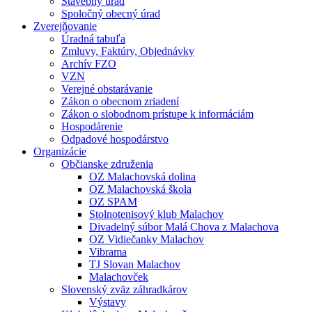
Stavebný úrad
Spoločný obecný úrad
Zverejňovanie
Úradná tabuľa
Zmluvy, Faktúry, Objednávky
Archív FZO
VZN
Verejné obstarávanie
Zákon o obecnom zriadení
Zákon o slobodnom prístupe k informáciám
Hospodárenie
Odpadové hospodárstvo
Organizácie
Občianske združenia
OZ Malachovská dolina
OZ Malachovská škola
OZ SPAM
Stolnotenisový klub Malachov
Divadelný súbor Malá Chova z Malachova
OZ Vidiečanky Malachov
Vibrama
TJ Slovan Malachov
Malachovček
Slovenský zväz záhradkárov
Výstavy