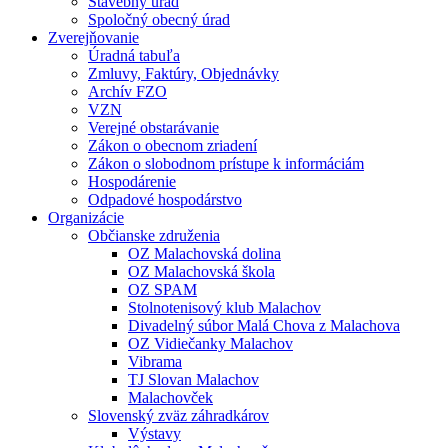
Stavebný úrad
Spoločný obecný úrad
Zverejňovanie
Úradná tabuľa
Zmluvy, Faktúry, Objednávky
Archív FZO
VZN
Verejné obstarávanie
Zákon o obecnom zriadení
Zákon o slobodnom prístupe k informáciám
Hospodárenie
Odpadové hospodárstvo
Organizácie
Občianske združenia
OZ Malachovská dolina
OZ Malachovská škola
OZ SPAM
Stolnotenisový klub Malachov
Divadelný súbor Malá Chova z Malachova
OZ Vidiečanky Malachov
Vibrama
TJ Slovan Malachov
Malachovček
Slovenský zväz záhradkárov
Výstavy