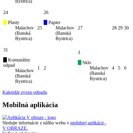
Bystrica)
24
26
Plasty
Papier
Malachov
25
Malachov
27
28
29
30
(Banská
(Banská
Bystrica)
Bystrica)
31
3
Komunálny
Sklo
odpad
1
2
Malachov
4
5
6
Malachov
(Banská
(Banská
Bystrica)
Bystrica)
Kalendár zvozu odpadu
Mobilná aplikácia
Sledujte informácie z nášho webu v
mobilnej aplikácii -
V OBRAZE.