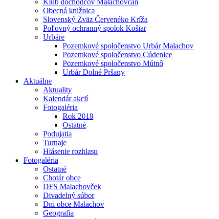
Klub dôchodcov Malachovčan
Obecná knižnica
Slovenský Zväz Červenéko Kríža
Poľovný ochranný spolok Košiar
Urbáre
Pozemkové spoločenstvo Urbár Malachov
Pozemkové spoločenstvo Cúdenice
Pozemkové spoločenstvo Mútnô
Urbár Dolné Pršany
Aktuálne
Aktuality
Kalendár akcií
Fotogaléria
Rok 2018
Ostatné
Podujatia
Turnaje
Hlásenie rozhlasu
Fotogaléria
Ostatné
Chotár obce
DFS Malachovček
Divadelný súbor
Dni obce Malachov
Geografia