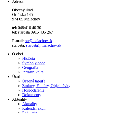
Adresa
Obecný úrad
Ortútska 145
974 05 Malachov
tel: 048/410 40 30
tel: starosta 0915 435 267
E-mail:
ou@malachov.sk
starosta:
starosta@malachov.sk
O obci
História
Symboly obce
Geografia
Infraštruktúra
Úrad
Úradná tabuľa
Zmluvy, Faktúry, Objednávky
Hospodárenie
Dokumenty
Aktuality
Aktuality
Kalendár akcií
Podujatia