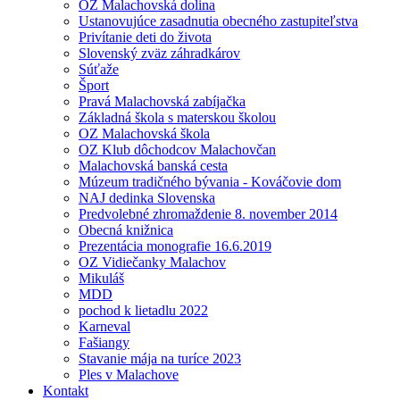
OZ Malachovská dolina
Ustanovujúce zasadnutia obecného zastupiteľstva
Privítanie deti do života
Slovenský zväz záhradkárov
Súťaže
Šport
Pravá Malachovská zabíjačka
Základná škola s materskou školou
OZ Malachovská škola
OZ Klub dôchodcov Malachovčan
Malachovská banská cesta
Múzeum tradičného bývania - Kováčovie dom
NAJ dedinka Slovenska
Predvolebné zhromaždenie 8. november 2014
Obecná knižnica
Prezentácia monografie 16.6.2019
OZ Vidiečanky Malachov
Mikuláš
MDD
pochod k lietadlu 2022
Karneval
Fašiangy
Stavanie mája na turíce 2023
Ples v Malachove
Kontakt