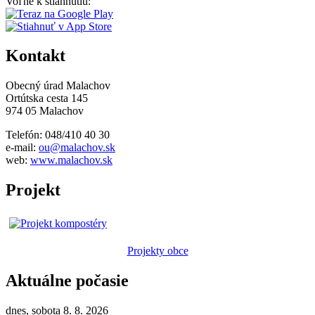
Voľne k stiahnutiu:
Kontakt
Obecný úrad Malachov
Ortútska cesta 145
974 05 Malachov
Telefón: 048/410 40 30
e-mail:
ou@malachov.sk
web:
www.malachov.sk
Projekt
Projekty obce
Aktuálne počasie
dnes, sobota 8. 8. 2026