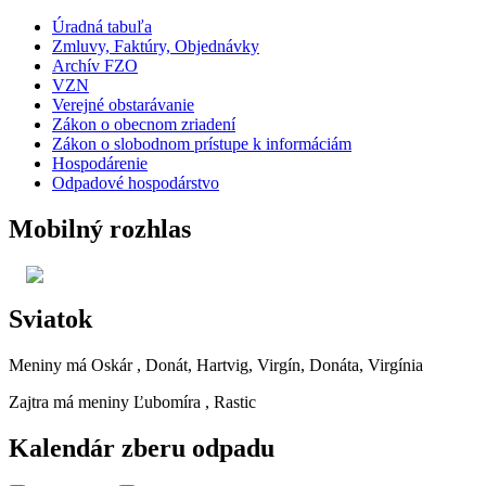
Úradná tabuľa
Zmluvy, Faktúry, Objednávky
Archív FZO
VZN
Verejné obstarávanie
Zákon o obecnom zriadení
Zákon o slobodnom prístupe k informáciám
Hospodárenie
Odpadové hospodárstvo
Mobilný rozhlas
Sviatok
Meniny má
Oskár
, Donát, Hartvig, Virgín, Donáta, Virgínia
Zajtra má meniny
Ľubomíra
, Rastic
Kalendár zberu odpadu