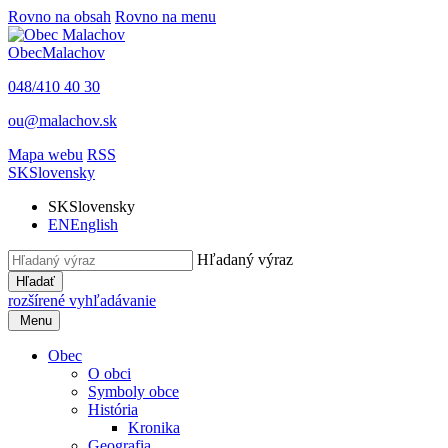
Rovno na obsah
Rovno na menu
Obec
Malachov
048/410 40 30
ou@malachov.sk
Mapa webu
RSS
SK
Slovensky
SK
Slovensky
EN
English
Hľadaný výraz
Hľadať
rozšírené vyhľadávanie
Menu
Obec
O obci
Symboly obce
História
Kronika
Geografia