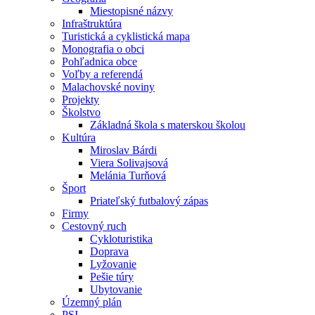
Miestopisné názvy
Infraštruktúra
Turistická a cyklistická mapa
Monografia o obci
Pohľadnica obce
Voľby a referendá
Malachovské noviny
Projekty
Školstvo
Základná škola s materskou školou
Kultúra
Miroslav Bárdi
Viera Solivajsová
Melánia Turňová
Šport
Priateľský futbalový zápas
Firmy
Cestovný ruch
Cykloturistika
Doprava
Lyžovanie
Pešie túry
Ubytovanie
Územný plán
PSI