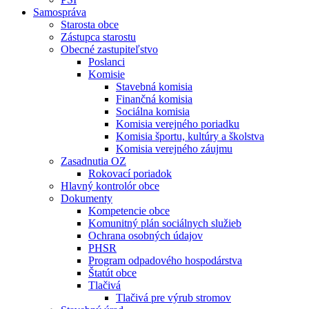
Samospráva
Starosta obce
Zástupca starostu
Obecné zastupiteľstvo
Poslanci
Komisie
Stavebná komisia
Finančná komisia
Sociálna komisia
Komisia verejného poriadku
Komisia športu, kultúry a školstva
Komisia verejného záujmu
Zasadnutia OZ
Rokovací poriadok
Hlavný kontrolór obce
Dokumenty
Kompetencie obce
Komunitný plán sociálnych služieb
Ochrana osobných údajov
PHSR
Program odpadového hospodárstva
Štatút obce
Tlačivá
Tlačivá pre výrub stromov