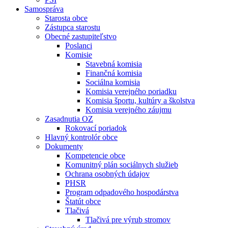
Samospráva
Starosta obce
Zástupca starostu
Obecné zastupiteľstvo
Poslanci
Komisie
Stavebná komisia
Finančná komisia
Sociálna komisia
Komisia verejného poriadku
Komisia športu, kultúry a školstva
Komisia verejného záujmu
Zasadnutia OZ
Rokovací poriadok
Hlavný kontrolór obce
Dokumenty
Kompetencie obce
Komunitný plán sociálnych služieb
Ochrana osobných údajov
PHSR
Program odpadového hospodárstva
Štatút obce
Tlačivá
Tlačivá pre výrub stromov