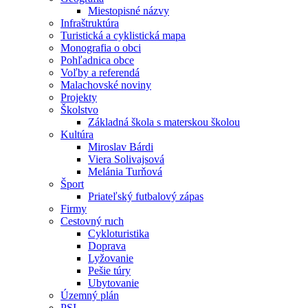
Miestopisné názvy
Infraštruktúra
Turistická a cyklistická mapa
Monografia o obci
Pohľadnica obce
Voľby a referendá
Malachovské noviny
Projekty
Školstvo
Základná škola s materskou školou
Kultúra
Miroslav Bárdi
Viera Solivajsová
Melánia Turňová
Šport
Priateľský futbalový zápas
Firmy
Cestovný ruch
Cykloturistika
Doprava
Lyžovanie
Pešie túry
Ubytovanie
Územný plán
PSI