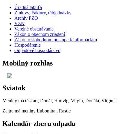
Úradná tabuľa
Zmluvy, Faktúry, Objednávky
Archív FZO
VZN
Verejné obstarávanie
Zákon o obecnom zriadení
Zákon o slobodnom prístupe k informáciám
Hospodárenie
Odpadové hospodárstvo
Mobilný rozhlas
Sviatok
Meniny má
Oskár
, Donát, Hartvig, Virgín, Donáta, Virgínia
Zajtra má meniny
Ľubomíra
, Rastic
Kalendár zberu odpadu