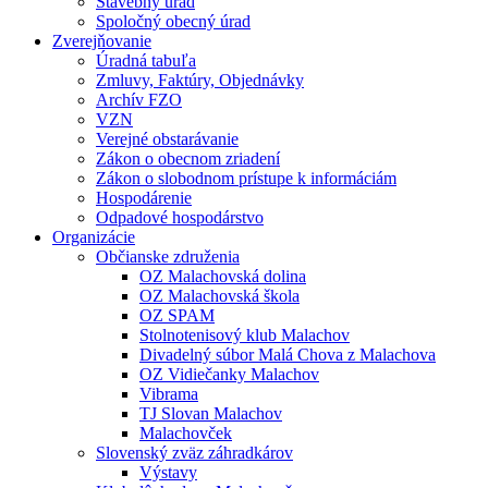
Stavebný úrad
Spoločný obecný úrad
Zverejňovanie
Úradná tabuľa
Zmluvy, Faktúry, Objednávky
Archív FZO
VZN
Verejné obstarávanie
Zákon o obecnom zriadení
Zákon o slobodnom prístupe k informáciám
Hospodárenie
Odpadové hospodárstvo
Organizácie
Občianske združenia
OZ Malachovská dolina
OZ Malachovská škola
OZ SPAM
Stolnotenisový klub Malachov
Divadelný súbor Malá Chova z Malachova
OZ Vidiečanky Malachov
Vibrama
TJ Slovan Malachov
Malachovček
Slovenský zväz záhradkárov
Výstavy