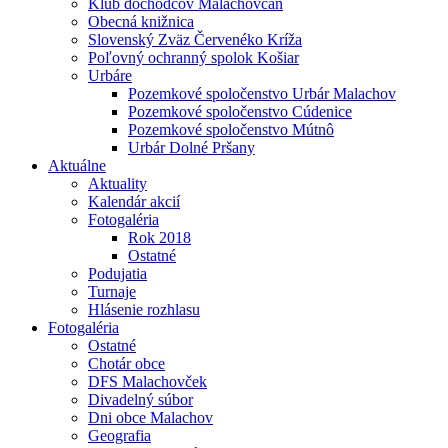
Klub dôchodcov Malachovčan
Obecná knižnica
Slovenský Zväz Červenéko Kríža
Poľovný ochranný spolok Košiar
Urbáre
Pozemkové spoločenstvo Urbár Malachov
Pozemkové spoločenstvo Cúdenice
Pozemkové spoločenstvo Mútnô
Urbár Dolné Pršany
Aktuálne
Aktuality
Kalendár akcií
Fotogaléria
Rok 2018
Ostatné
Podujatia
Turnaje
Hlásenie rozhlasu
Fotogaléria
Ostatné
Chotár obce
DFS Malachovček
Divadelný súbor
Dni obce Malachov
Geografia