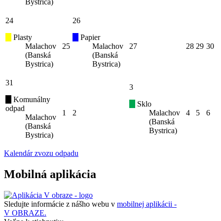
Bystrica)
24
26
Plasty
Papier
Malachov
25
Malachov
27
28
29
30
(Banská
(Banská
Bystrica)
Bystrica)
31
3
Komunálny
Sklo
odpad
1
2
Malachov
4
5
6
Malachov
(Banská
(Banská
Bystrica)
Bystrica)
Kalendár zvozu odpadu
Mobilná aplikácia
Sledujte informácie z nášho webu v
mobilnej aplikácii -
V OBRAZE.