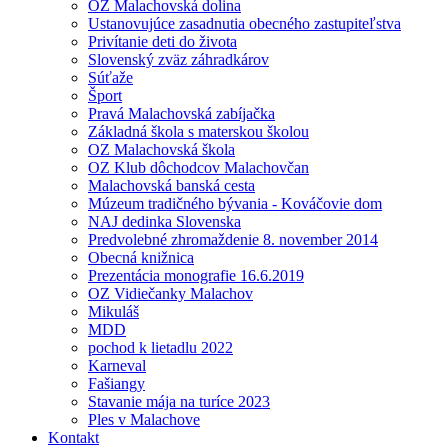
OZ Malachovská dolina
Ustanovujúce zasadnutia obecného zastupiteľstva
Privítanie deti do života
Slovenský zväz záhradkárov
Súťaže
Šport
Pravá Malachovská zabíjačka
Základná škola s materskou školou
OZ Malachovská škola
OZ Klub dôchodcov Malachovčan
Malachovská banská cesta
Múzeum tradičného bývania - Kováčovie dom
NAJ dedinka Slovenska
Predvolebné zhromaždenie 8. november 2014
Obecná knižnica
Prezentácia monografie 16.6.2019
OZ Vidiečanky Malachov
Mikuláš
MDD
pochod k lietadlu 2022
Karneval
Fašiangy
Stavanie mája na turíce 2023
Ples v Malachove
Kontakt