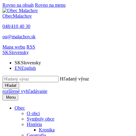
Rovno na obsah
Rovno na menu
Obec
Malachov
048/410 40 30
ou@malachov.sk
Mapa webu
RSS
SK
Slovensky
SK
Slovensky
EN
English
Hľadaný výraz
Hľadať
rozšírené vyhľadávanie
Menu
Obec
O obci
Symboly obce
História
Kronika
Geografia