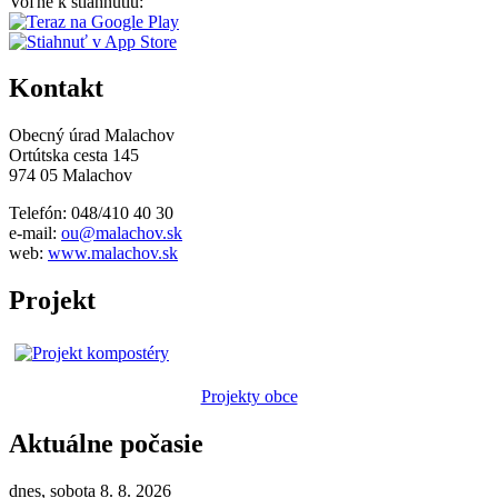
Voľne k stiahnutiu:
Kontakt
Obecný úrad Malachov
Ortútska cesta 145
974 05 Malachov
Telefón: 048/410 40 30
e-mail:
ou@malachov.sk
web:
www.malachov.sk
Projekt
Projekty obce
Aktuálne počasie
dnes, sobota 8. 8. 2026