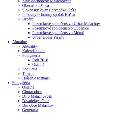
Klub dôchodcov Malachovčan
Obecná knižnica
Slovenský Zväz Červenéko Kríža
Poľovný ochranný spolok Košiar
Urbáre
Pozemkové spoločenstvo Urbár Malachov
Pozemkové spoločenstvo Cúdenice
Pozemkové spoločenstvo Mútnô
Urbár Dolné Pršany
Aktuálne
Aktuality
Kalendár akcií
Fotogaléria
Rok 2018
Ostatné
Podujatia
Turnaje
Hlásenie rozhlasu
Fotogaléria
Ostatné
Chotár obce
DFS Malachovček
Divadelný súbor
Dni obce Malachov
Geografia