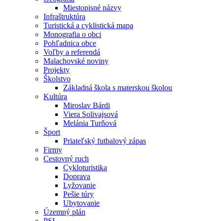
Miestopisné názvy
Infraštruktúra
Turistická a cyklistická mapa
Monografia o obci
Pohľadnica obce
Voľby a referendá
Malachovské noviny
Projekty
Školstvo
Základná škola s materskou školou
Kultúra
Miroslav Bárdi
Viera Solivajsová
Melánia Turňová
Šport
Priateľský futbalový zápas
Firmy
Cestovný ruch
Cykloturistika
Doprava
Lyžovanie
Pešie túry
Ubytovanie
Územný plán
PSI