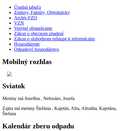
Úradná tabuľa
Zmluvy, Faktúry, Objednávky
Archív FZO
VZN
Verejné obstarávanie
Zákon o obecnom zriadení
Zákon o slobodnom prístupe k informáciám
Hospodárenie
Odpadové hospodárstvo
Mobilný rozhlas
Sviatok
Meniny má
Jozefína
, Nehoslav, Jozefa
Zajtra má meniny
Štefánia
, Kajetán, Afra, Afrodita, Kajetána,
Štefana
Kalendár zberu odpadu