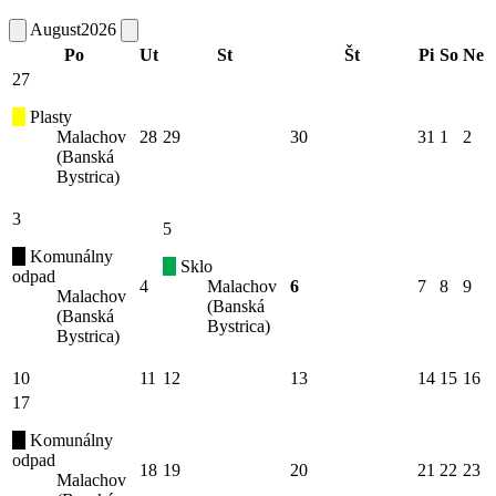
August
2026
Po
Ut
St
Št
Pi
So
Ne
27
Plasty
Malachov
28
29
30
31
1
2
(Banská
Bystrica)
3
5
Komunálny
Sklo
odpad
4
Malachov
6
7
8
9
Malachov
(Banská
(Banská
Bystrica)
Bystrica)
10
11
12
13
14
15
16
17
Komunálny
odpad
18
19
20
21
22
23
Malachov