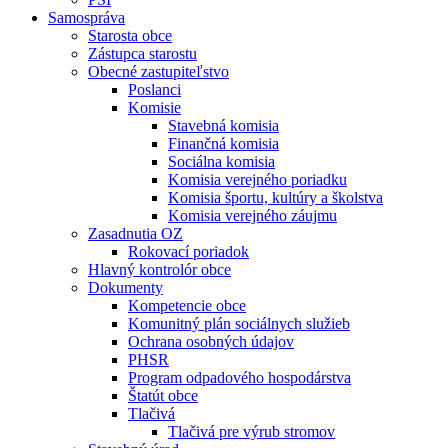
Samospráva
Starosta obce
Zástupca starostu
Obecné zastupiteľstvo
Poslanci
Komisie
Stavebná komisia
Finančná komisia
Sociálna komisia
Komisia verejného poriadku
Komisia športu, kultúry a školstva
Komisia verejného záujmu
Zasadnutia OZ
Rokovací poriadok
Hlavný kontrolór obce
Dokumenty
Kompetencie obce
Komunitný plán sociálnych služieb
Ochrana osobných údajov
PHSR
Program odpadového hospodárstva
Štatút obce
Tlačivá
Tlačivá pre výrub stromov