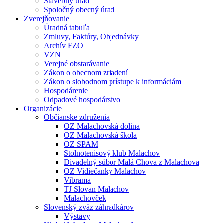
Stavebný úrad
Spoločný obecný úrad
Zverejňovanie
Úradná tabuľa
Zmluvy, Faktúry, Objednávky
Archív FZO
VZN
Verejné obstarávanie
Zákon o obecnom zriadení
Zákon o slobodnom prístupe k informáciám
Hospodárenie
Odpadové hospodárstvo
Organizácie
Občianske združenia
OZ Malachovská dolina
OZ Malachovská škola
OZ SPAM
Stolnotenisový klub Malachov
Divadelný súbor Malá Chova z Malachova
OZ Vidiečanky Malachov
Vibrama
TJ Slovan Malachov
Malachovček
Slovenský zväz záhradkárov
Výstavy