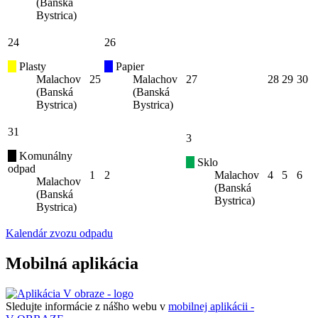
(Banská
Bystrica)
24
26
Plasty
Papier
Malachov
25
Malachov
27
28
29
30
(Banská
(Banská
Bystrica)
Bystrica)
31
3
Komunálny
Sklo
odpad
1
2
Malachov
4
5
6
Malachov
(Banská
(Banská
Bystrica)
Bystrica)
Kalendár zvozu odpadu
Mobilná aplikácia
Sledujte informácie z nášho webu v
mobilnej aplikácii -