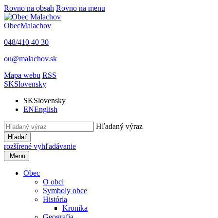
Rovno na obsah
Rovno na menu
Obec
Malachov
048/410 40 30
ou@malachov.sk
Mapa webu
RSS
SK
Slovensky
SK
Slovensky
EN
English
Hľadaný výraz
Hľadať
rozšírené vyhľadávanie
Menu
Obec
O obci
Symboly obce
História
Kronika
Geografia