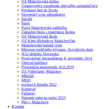
OZ Malachovská dolina
Ustanovujúce zasadnutia obecného zastupiteľstva
Privítanie deti do života
Slovenský zväz záhradkárov
Súťaže
Šport
Pravá Malachovská zabíjačka
Základná škola s materskou školou
OZ Malachovská škola
OZ Klub dôchodcov Malachovčan
Malachovská banská cesta
Múzeum tradičného bývania - Kováčovie dom
NAJ dedinka Slovenska
Predvolebné zhromaždenie 8. november 2014
Obecná knižnica
Prezentácia monografie 16.6.2019
OZ Vidiečanky Malachov
Mikuláš
MDD
pochod k lietadlu 2022
Karneval
Fašiangy
Stavanie mája na turíce 2023
Ples v Malachove
Kontakt