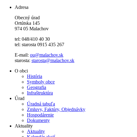
Adresa
Obecný úrad
Ortútska 145
974 05 Malachov
tel: 048/410 40 30
tel: starosta 0915 435 267
E-mail:
ou@malachov.sk
starosta:
starosta@malachov.sk
O obci
História
Symboly obce
Geografia
Infraštruktúra
Úrad
Úradná tabuľa
Zmluvy, Faktúry, Objednávky
Hospodárenie
Dokumenty
Aktuality
Aktuality
Kalendár akcií