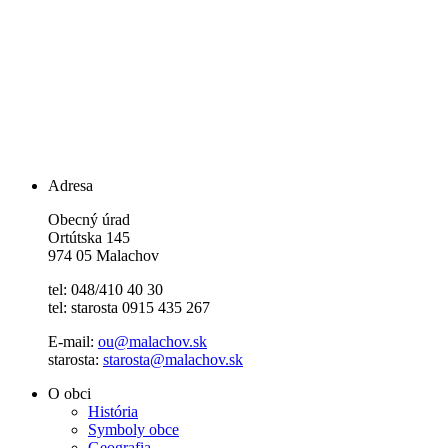
Adresa
Obecný úrad
Ortútska 145
974 05 Malachov
tel: 048/410 40 30
tel: starosta 0915 435 267
E-mail:
ou@malachov.sk
starosta:
starosta@malachov.sk
O obci
História
Symboly obce
Geografia