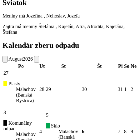
Sviatok
Meniny má
Jozefína
, Nehoslav, Jozefa
Zajtra má meniny
Štefánia
, Kajetán, Afra, Afrodita, Kajetána,
Štefana
Kalendár zberu odpadu
August
2026
Po
Ut
St
Št
Pi
So
Ne
27
Plasty
Malachov
28
29
30
31
1
2
(Banská
Bystrica)
3
5
Komunálny
Sklo
odpad
4
Malachov
6
7
8
9
Malachov
(Banská
(Banská