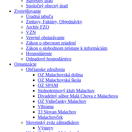
Stavebný úrad
Spoločný obecný úrad
Zverejňovanie
Úradná tabuľa
Zmluvy, Faktúry, Objednávky
Archív FZO
VZN
Verejné obstarávanie
Zákon o obecnom zriadení
Zákon o slobodnom prístupe k informáciám
Hospodárenie
Odpadové hospodárstvo
Organizácie
Občianske združenia
OZ Malachovská dolina
OZ Malachovská škola
OZ SPAM
Stolnotenisový klub Malachov
Divadelný súbor Malá Chova z Malachova
OZ Vidiečanky Malachov
Vibrama
TJ Slovan Malachov
Malachovček
Slovenský zväz záhradkárov
Výstavy