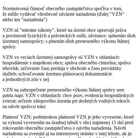
Normotvorná činnosť obecného zastupiteľstva spočíva v tom,
že môže vydávať všeobecné záväzné nariadenia (ďalej "VZN"
alebo len "nariadenia")
VZN sú "miestne zákony", ktoré na území obce upravujú práva
a povinnosti fyzických a právnických osôb, súvisiace: splnením úloh
územnej samosprávy; s plnením úloh preneseného výkonu štátnej
správy.
VZN vo veciach územnej samosprávy sú VZN v oblastiach:
hospodárenie s majetkom obce; správa obecného cintorína; správa
trhovísk; určovanie času predaja v obchode a času prevádzky
služieb; schvaľovanie územno-plánovacej dokumentácie
a jednotlivých zón v nej
VZN na zabezpečenie preneseného výkonu štátnej správy sem
patria napr. VZN v oblastiach: chov psov, evidencia hospodárskych
zvierat; určenie zátopového územia pri drobných vodných tokoch
na návrh správcu toku
Platnosť VZN; podmienkou platnosti VZN je jeho vyvesenie, ktoré
sa vykoná vyvesením na úradnej tabuli v obci najmenej 15 dní pred
rokovaním obecného zastupiteľstva o návrhu nariadenia. Návrh
nariadenia sa zverejní aj na internetovej stránke v istej lehote, ak ju