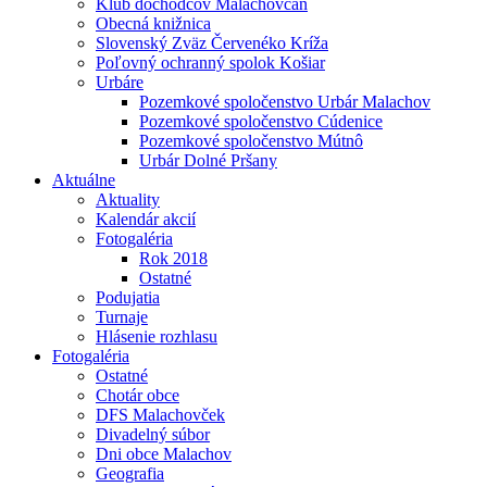
Klub dôchodcov Malachovčan
Obecná knižnica
Slovenský Zväz Červenéko Kríža
Poľovný ochranný spolok Košiar
Urbáre
Pozemkové spoločenstvo Urbár Malachov
Pozemkové spoločenstvo Cúdenice
Pozemkové spoločenstvo Mútnô
Urbár Dolné Pršany
Aktuálne
Aktuality
Kalendár akcií
Fotogaléria
Rok 2018
Ostatné
Podujatia
Turnaje
Hlásenie rozhlasu
Fotogaléria
Ostatné
Chotár obce
DFS Malachovček
Divadelný súbor
Dni obce Malachov
Geografia