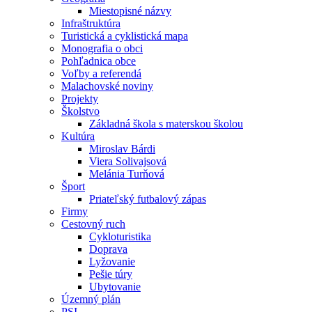
Miestopisné názvy
Infraštruktúra
Turistická a cyklistická mapa
Monografia o obci
Pohľadnica obce
Voľby a referendá
Malachovské noviny
Projekty
Školstvo
Základná škola s materskou školou
Kultúra
Miroslav Bárdi
Viera Solivajsová
Melánia Turňová
Šport
Priateľský futbalový zápas
Firmy
Cestovný ruch
Cykloturistika
Doprava
Lyžovanie
Pešie túry
Ubytovanie
Územný plán
PSI