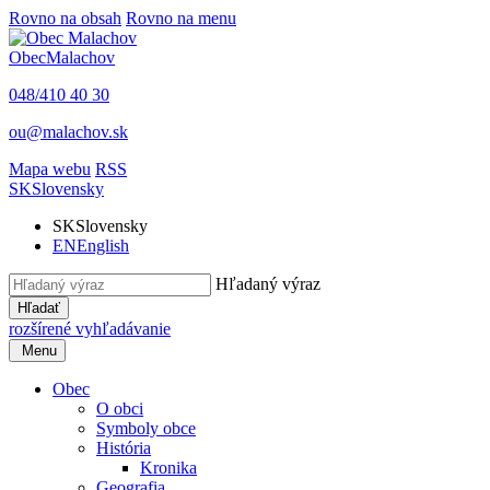
Rovno na obsah
Rovno na menu
Obec
Malachov
048/410 40 30
ou@malachov.sk
Mapa webu
RSS
SK
Slovensky
SK
Slovensky
EN
English
Hľadaný výraz
Hľadať
rozšírené vyhľadávanie
Menu
Obec
O obci
Symboly obce
História
Kronika
Geografia