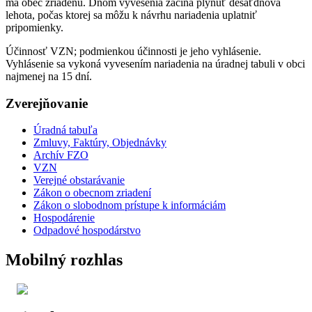
má obec zriadenú. Dňom vyvesenia začína plynúť desaťdňová
lehota, počas ktorej sa môžu k návrhu nariadenia uplatniť
pripomienky.
Účinnosť VZN; podmienkou účinnosti je jeho vyhlásenie.
Vyhlásenie sa vykoná vyvesením nariadenia na úradnej tabuli v obci
najmenej na 15 dní.
Zverejňovanie
Úradná tabuľa
Zmluvy, Faktúry, Objednávky
Archív FZO
VZN
Verejné obstarávanie
Zákon o obecnom zriadení
Zákon o slobodnom prístupe k informáciám
Hospodárenie
Odpadové hospodárstvo
Mobilný rozhlas