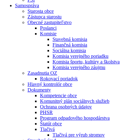
Samospráva
Starosta obce
Zástupca starostu
Obecné zastupiteľstvo
Poslanci
Komisie
Stavebná komisia
Finančná komisia
Sociálna komisia
Komisia verejného poriadku
Komisia športu, kultúry a školstva
Komisia verejného záujmu
Zasadnutia OZ
Rokovací poriadok
Hlavný kontrolór obce
Dokumenty
Kompetencie obce
Komunitný plán sociálnych služieb
Ochrana osobných údajov
PHSR
Program odpadového hospodárstva
Štatút obce
Tlačivá
Tlačivá pre výrub stromov