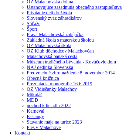
OZ Malachovská dolina
Ustanovujúce zasadnutia obecného zastupiteľstva
Privítanie deti do života
Slovenský zväz záhradkárov
Súťaže
Šport
Pravá Malachovská zabíjačka
Základná škola s materskou školou
OZ Malachovská škola
OZ Klub dôchodcov Malachovčan
Malachovská banská cesta
Múzeum tradičného bývania - Kováčovie dom
NAJ dedinka Slovenska
Predvolebné zhromaždenie 8. november 2014
Obecná knižnica
Prezentácia monografie 16.6.2019
OZ Vidiečanky Malachov
Mikuláš
MDD
pochod k lietadlu 2022
Karneval
Fašiangy
Stavanie mája na turíce 2023
Ples v Malachove
Kontakt