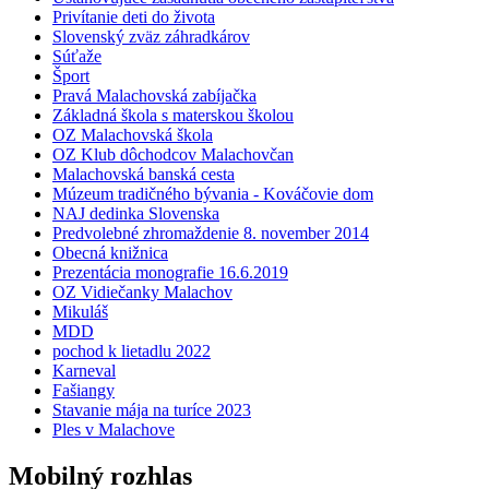
Privítanie deti do života
Slovenský zväz záhradkárov
Súťaže
Šport
Pravá Malachovská zabíjačka
Základná škola s materskou školou
OZ Malachovská škola
OZ Klub dôchodcov Malachovčan
Malachovská banská cesta
Múzeum tradičného bývania - Kováčovie dom
NAJ dedinka Slovenska
Predvolebné zhromaždenie 8. november 2014
Obecná knižnica
Prezentácia monografie 16.6.2019
OZ Vidiečanky Malachov
Mikuláš
MDD
pochod k lietadlu 2022
Karneval
Fašiangy
Stavanie mája na turíce 2023
Ples v Malachove
Mobilný rozhlas