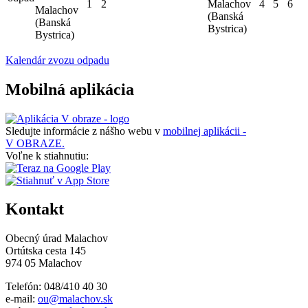
1
2
Malachov
4
5
6
Malachov
(Banská
(Banská
Bystrica)
Bystrica)
Kalendár zvozu odpadu
Mobilná aplikácia
Sledujte informácie z nášho webu v
mobilnej aplikácii -
V OBRAZE.
Voľne k stiahnutiu:
Kontakt
Obecný úrad Malachov
Ortútska cesta 145
974 05 Malachov
Telefón: 048/410 40 30
e-mail:
ou@malachov.sk