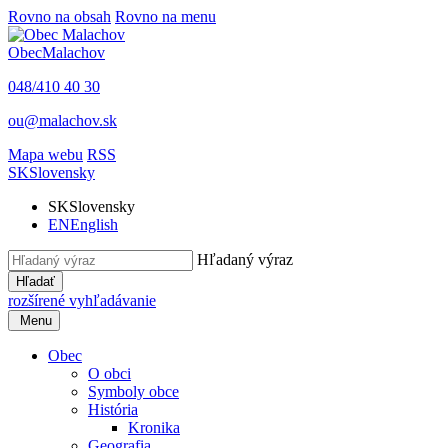
Rovno na obsah
Rovno na menu
Obec
Malachov
048/410 40 30
ou@malachov.sk
Mapa webu
RSS
SK
Slovensky
SK
Slovensky
EN
English
Hľadaný výraz
Hľadať
rozšírené vyhľadávanie
Menu
Obec
O obci
Symboly obce
História
Kronika
Geografia