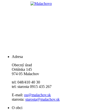
Adresa
Obecný úrad
Ortútska 145
974 05 Malachov
tel: 048/410 40 30
tel: starosta 0915 435 267
E-mail:
ou@malachov.sk
starosta:
starosta@malachov.sk
O obci