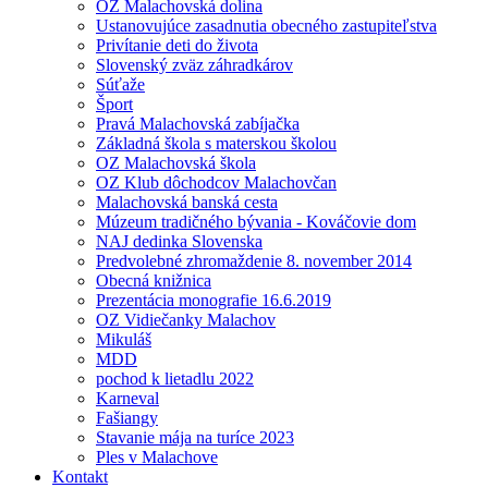
OZ Malachovská dolina
Ustanovujúce zasadnutia obecného zastupiteľstva
Privítanie deti do života
Slovenský zväz záhradkárov
Súťaže
Šport
Pravá Malachovská zabíjačka
Základná škola s materskou školou
OZ Malachovská škola
OZ Klub dôchodcov Malachovčan
Malachovská banská cesta
Múzeum tradičného bývania - Kováčovie dom
NAJ dedinka Slovenska
Predvolebné zhromaždenie 8. november 2014
Obecná knižnica
Prezentácia monografie 16.6.2019
OZ Vidiečanky Malachov
Mikuláš
MDD
pochod k lietadlu 2022
Karneval
Fašiangy
Stavanie mája na turíce 2023
Ples v Malachove
Kontakt