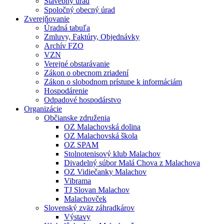
Stavebný úrad
Spoločný obecný úrad
Zverejňovanie
Úradná tabuľa
Zmluvy, Faktúry, Objednávky
Archív FZO
VZN
Verejné obstarávanie
Zákon o obecnom zriadení
Zákon o slobodnom prístupe k informáciám
Hospodárenie
Odpadové hospodárstvo
Organizácie
Občianske združenia
OZ Malachovská dolina
OZ Malachovská škola
OZ SPAM
Stolnotenisový klub Malachov
Divadelný súbor Malá Chova z Malachova
OZ Vidiečanky Malachov
Vibrama
TJ Slovan Malachov
Malachovček
Slovenský zväz záhradkárov
Výstavy