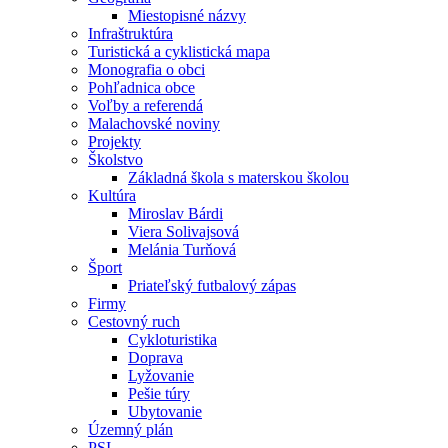
Miestopisné názvy
Infraštruktúra
Turistická a cyklistická mapa
Monografia o obci
Pohľadnica obce
Voľby a referendá
Malachovské noviny
Projekty
Školstvo
Základná škola s materskou školou
Kultúra
Miroslav Bárdi
Viera Solivajsová
Melánia Turňová
Šport
Priateľský futbalový zápas
Firmy
Cestovný ruch
Cykloturistika
Doprava
Lyžovanie
Pešie túry
Ubytovanie
Územný plán
PSI