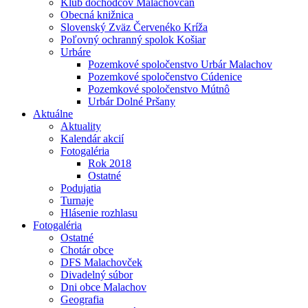
Klub dôchodcov Malachovčan
Obecná knižnica
Slovenský Zväz Červenéko Kríža
Poľovný ochranný spolok Košiar
Urbáre
Pozemkové spoločenstvo Urbár Malachov
Pozemkové spoločenstvo Cúdenice
Pozemkové spoločenstvo Mútnô
Urbár Dolné Pršany
Aktuálne
Aktuality
Kalendár akcií
Fotogaléria
Rok 2018
Ostatné
Podujatia
Turnaje
Hlásenie rozhlasu
Fotogaléria
Ostatné
Chotár obce
DFS Malachovček
Divadelný súbor
Dni obce Malachov
Geografia