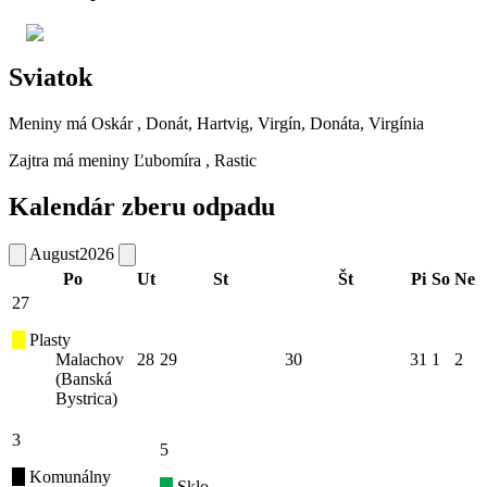
Sviatok
Meniny má
Oskár
, Donát, Hartvig, Virgín, Donáta, Virgínia
Zajtra má meniny
Ľubomíra
, Rastic
Kalendár zberu odpadu
August
2026
Po
Ut
St
Št
Pi
So
Ne
27
Plasty
Malachov
28
29
30
31
1
2
(Banská
Bystrica)
3
5
Komunálny
Sklo