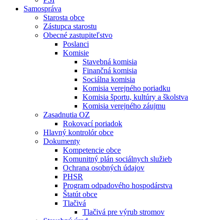
Samospráva
Starosta obce
Zástupca starostu
Obecné zastupiteľstvo
Poslanci
Komisie
Stavebná komisia
Finančná komisia
Sociálna komisia
Komisia verejného poriadku
Komisia športu, kultúry a školstva
Komisia verejného záujmu
Zasadnutia OZ
Rokovací poriadok
Hlavný kontrolór obce
Dokumenty
Kompetencie obce
Komunitný plán sociálnych služieb
Ochrana osobných údajov
PHSR
Program odpadového hospodárstva
Štatút obce
Tlačivá
Tlačivá pre výrub stromov