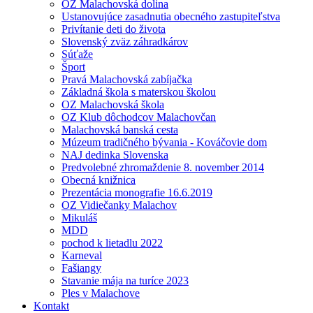
OZ Malachovská dolina
Ustanovujúce zasadnutia obecného zastupiteľstva
Privítanie deti do života
Slovenský zväz záhradkárov
Súťaže
Šport
Pravá Malachovská zabíjačka
Základná škola s materskou školou
OZ Malachovská škola
OZ Klub dôchodcov Malachovčan
Malachovská banská cesta
Múzeum tradičného bývania - Kováčovie dom
NAJ dedinka Slovenska
Predvolebné zhromaždenie 8. november 2014
Obecná knižnica
Prezentácia monografie 16.6.2019
OZ Vidiečanky Malachov
Mikuláš
MDD
pochod k lietadlu 2022
Karneval
Fašiangy
Stavanie mája na turíce 2023
Ples v Malachove
Kontakt