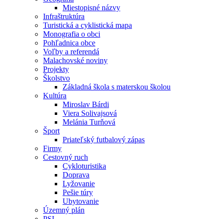
Miestopisné názvy
Infraštruktúra
Turistická a cyklistická mapa
Monografia o obci
Pohľadnica obce
Voľby a referendá
Malachovské noviny
Projekty
Školstvo
Základná škola s materskou školou
Kultúra
Miroslav Bárdi
Viera Solivajsová
Melánia Turňová
Šport
Priateľský futbalový zápas
Firmy
Cestovný ruch
Cykloturistika
Doprava
Lyžovanie
Pešie túry
Ubytovanie
Územný plán
PSI