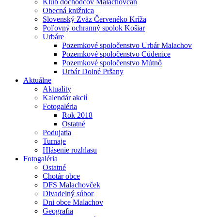
Klub dôchodcov Malachovčan
Obecná knižnica
Slovenský Zväz Červenéko Kríža
Poľovný ochranný spolok Košiar
Urbáre
Pozemkové spoločenstvo Urbár Malachov
Pozemkové spoločenstvo Cúdenice
Pozemkové spoločenstvo Mútnô
Urbár Dolné Pršany
Aktuálne
Aktuality
Kalendár akcií
Fotogaléria
Rok 2018
Ostatné
Podujatia
Turnaje
Hlásenie rozhlasu
Fotogaléria
Ostatné
Chotár obce
DFS Malachovček
Divadelný súbor
Dni obce Malachov
Geografia