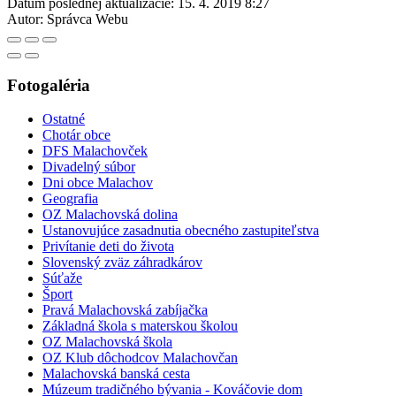
Dátum poslednej aktualizácie:
15. 4. 2019 8:27
Autor:
Správca Webu
Fotogaléria
Ostatné
Chotár obce
DFS Malachovček
Divadelný súbor
Dni obce Malachov
Geografia
OZ Malachovská dolina
Ustanovujúce zasadnutia obecného zastupiteľstva
Privítanie deti do života
Slovenský zväz záhradkárov
Súťaže
Šport
Pravá Malachovská zabíjačka
Základná škola s materskou školou
OZ Malachovská škola
OZ Klub dôchodcov Malachovčan
Malachovská banská cesta
Múzeum tradičného bývania - Kováčovie dom