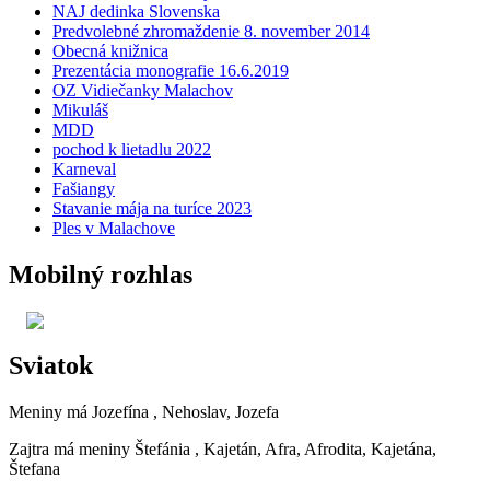
NAJ dedinka Slovenska
Predvolebné zhromaždenie 8. november 2014
Obecná knižnica
Prezentácia monografie 16.6.2019
OZ Vidiečanky Malachov
Mikuláš
MDD
pochod k lietadlu 2022
Karneval
Fašiangy
Stavanie mája na turíce 2023
Ples v Malachove
Mobilný rozhlas
Sviatok
Meniny má
Jozefína
, Nehoslav, Jozefa
Zajtra má meniny
Štefánia
, Kajetán, Afra, Afrodita, Kajetána,
Štefana