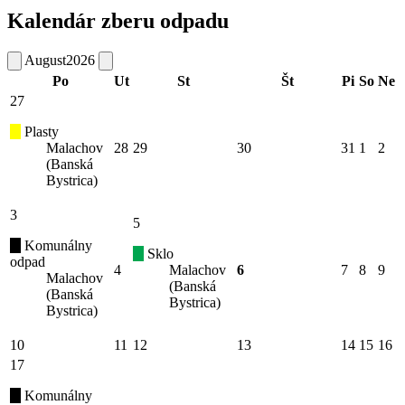
Kalendár zberu odpadu
August
2026
Po
Ut
St
Št
Pi
So
Ne
27
Plasty
Malachov
28
29
30
31
1
2
(Banská
Bystrica)
3
5
Komunálny
Sklo
odpad
4
Malachov
6
7
8
9
Malachov
(Banská
(Banská
Bystrica)
Bystrica)
10
11
12
13
14
15
16
17
Komunálny