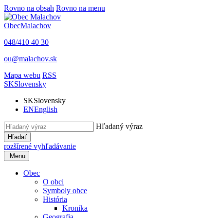
Rovno na obsah
Rovno na menu
Obec
Malachov
048/410 40 30
ou@malachov.sk
Mapa webu
RSS
SK
Slovensky
SK
Slovensky
EN
English
Hľadaný výraz
Hľadať
rozšírené vyhľadávanie
Menu
Obec
O obci
Symboly obce
História
Kronika
Geografia