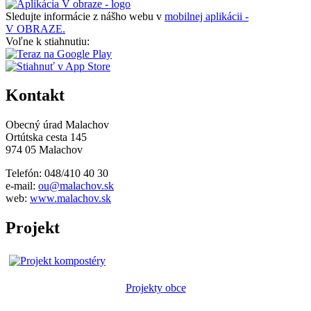
Sledujte informácie z nášho webu v
mobilnej aplikácii -
V OBRAZE.
Voľne k stiahnutiu:
Kontakt
Obecný úrad Malachov
Ortútska cesta 145
974 05 Malachov
Telefón: 048/410 40 30
e-mail:
ou@malachov.sk
web:
www.malachov.sk
Projekt
Projekty obce