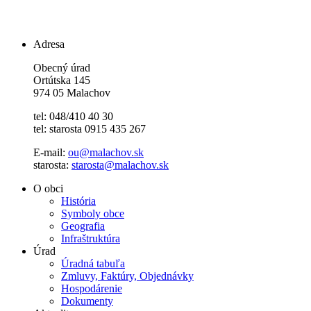
Adresa
Obecný úrad
Ortútska 145
974 05 Malachov
tel: 048/410 40 30
tel: starosta 0915 435 267
E-mail:
ou@malachov.sk
starosta:
starosta@malachov.sk
O obci
História
Symboly obce
Geografia
Infraštruktúra
Úrad
Úradná tabuľa
Zmluvy, Faktúry, Objednávky
Hospodárenie
Dokumenty