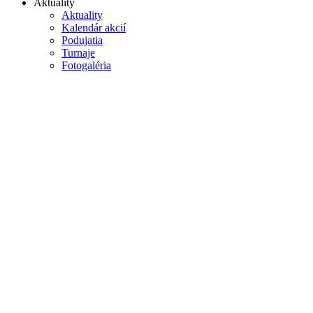
Aktuality
Aktuality
Kalendár akcií
Podujatia
Turnaje
Fotogaléria