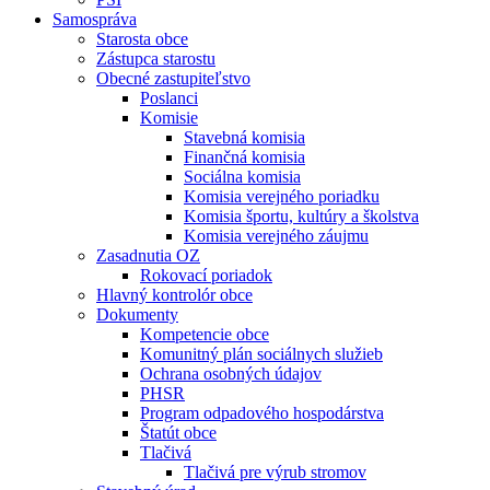
Samospráva
Starosta obce
Zástupca starostu
Obecné zastupiteľstvo
Poslanci
Komisie
Stavebná komisia
Finančná komisia
Sociálna komisia
Komisia verejného poriadku
Komisia športu, kultúry a školstva
Komisia verejného záujmu
Zasadnutia OZ
Rokovací poriadok
Hlavný kontrolór obce
Dokumenty
Kompetencie obce
Komunitný plán sociálnych služieb
Ochrana osobných údajov
PHSR
Program odpadového hospodárstva
Štatút obce
Tlačivá
Tlačivá pre výrub stromov